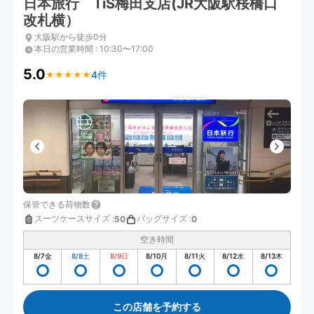
日本旅行 TiS梅田支店(JR大阪駅桜橋口
改札横）
大阪駅から徒歩0分
本日の営業時間
:
10:30〜17:00
5.0
4件
★
★
★
★
★
★
★
★
★
★
保管できる荷物数
スーツケースサイズ
:
バッグサイズ
:
50
0
空き時間
8/7
金
8/8
土
8/9
日
8/10
月
8/11
火
8/12
水
8/13
木
この店舗を予約する