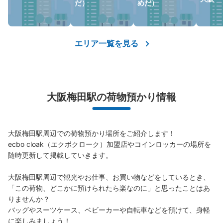
だ）
めだ）
保管できる荷物数
大
:
2
/
¥700
中
:
12
/
¥500
小
:
11
/
¥400
支払い方法
ICカード
エリア一覧を見る
このコインロッカーの位置を見る
大阪梅田駅の荷物預かり情報
阪急大阪梅田駅ABCマートビル前の反対
側入り口コインロッカー
阪急大阪梅田駅から徒歩5分
大阪梅田駅周辺での荷物預かり場所をご紹介します！

本日の営業時間
:
04:40
〜
00:10
ecbo cloak（エクボクローク）加盟店やコインロッカーの場所を
ABCマートビル前の3番館の入り口付近にある
随時更新して掲載していきます。

大阪梅田駅周辺で観光やお仕事、お買い物などをしているとき、
「この荷物、どこかに預けられたら楽なのに」と思ったことはあ
りませんか？

バッグやスーツケース、ベビーカーや自転車などを預けて、身軽
に楽しみましょう！
