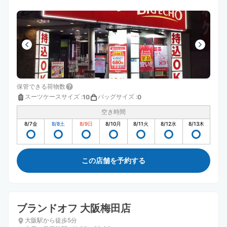
保管できる荷物数
スーツケースサイズ
:
バッグサイズ
:
10
0
空き時間
8/7
金
8/8
土
8/9
日
8/10
月
8/11
火
8/12
水
8/13
木
この店舗を予約する
ブランドオフ 大阪梅田店
大阪駅から徒歩5分