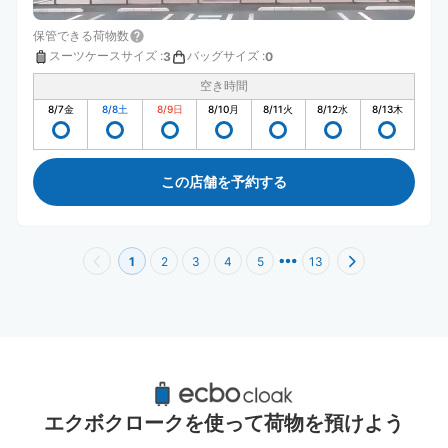
保管できる荷物数
スーツケースサイズ
:
バッグサイズ
:
3
0
空き時間
8/7
金
8/8
土
8/9
日
8/10
月
8/11
火
8/12
水
8/13
木
この店舗を予約する
1
2
3
4
5
13
大阪梅田駅周辺のおすすめコインロッカー
63件
エクボクロークを使って荷物を預けよう