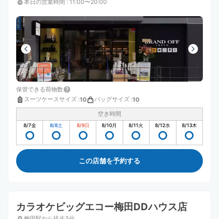
本日の営業時間
:
11:00〜20:00
保管できる荷物数
スーツケースサイズ
:
バッグサイズ
:
10
10
空き時間
8/7
金
8/8
土
8/9
日
8/10
月
8/11
火
8/12
水
8/13
木
この店舗を予約する
カラオケビッグエコー梅田DDハウス店
梅田駅から徒歩3分