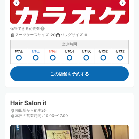
保管できる荷物数
スーツケースサイズ
:
バッグサイズ
:
20
0
空き時間
8/7
金
8/8
土
8/9
日
8/10
月
8/11
火
8/12
水
8/13
木
この店舗を予約する
Hair Salon it
梅田駅から徒歩2分
本日の営業時間
:
10:00〜17:00