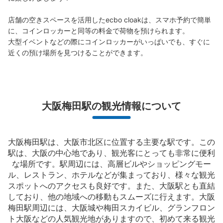
店舗の空きスペースを活用したecbo cloakは、スマホ予約で簡単
に、コインロッカーと同等の料金で荷物を預けられます。

大型イベントなどの際にコインロッカーがいっぱいでも、すぐに
保管できる荷物数
大
:
4
/
¥700
中
:
12
/
¥500
小
:
16
/
¥400
近くの預け場所を見つけることができます。
支払い方法
現金, ICカード, QR決済
このコインロッカーの位置を見る
大阪梅田駅の観光情報について
阪急大阪梅田駅バーカラーカフェ前コイン
大阪梅田駅は、大阪市北区に位置する主要な駅です。この
ロッカー
駅は、大阪の中心地であり、観光客にとっても非常に便利
阪急大阪梅田駅駅から徒歩10分
な場所です。駅周辺には、高層ビルやショッピングモー
本日の営業時間
:
04:30
〜
00:30
ル、レストラン、ホテルなどが集まっており、様々な観光
阪急大阪梅田駅空港バス乗り場を真っ直ぐ歩いて、パン屋
スポットへのアクセスも良好です。また、大阪駅とも直結
の前にある
しており、他の地域への移動もスムーズに行えます。大阪
梅田駅周辺には、大阪城や梅田スカイビル、グランフロン
ト大阪などの人気観光地がありますので、初めて来る観光