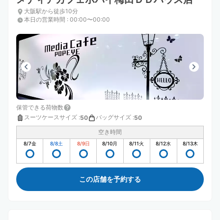
大阪駅から徒歩10分
本日の営業時間
:
00:00〜00:00
保管できる荷物数
スーツケースサイズ
:
バッグサイズ
:
50
50
空き時間
8/7
金
8/8
土
8/9
日
8/10
月
8/11
火
8/12
水
8/13
木
この店舗を予約する