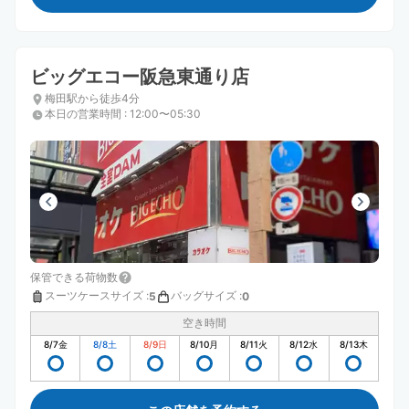
ビッグエコー阪急東通り店
梅田駅から徒歩4分
本日の営業時間
:
12:00〜05:30
保管できる荷物数
スーツケースサイズ
:
バッグサイズ
:
5
0
空き時間
8/7
金
8/8
土
8/9
日
8/10
月
8/11
火
8/12
水
8/13
木