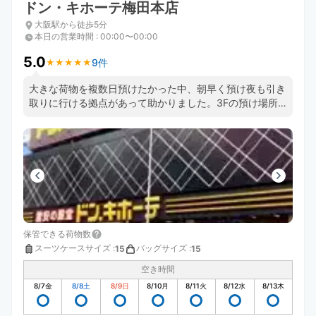
ドン・キホーテ梅田本店
大阪駅から徒歩5分
本日の営業時間
:
00:00〜00:00
5.0
9件
★
★
★
★
★
★
★
★
★
★
大きな荷物を複数日預けたかった中、朝早く預け夜も引き
取りに行ける拠点があって助かりました。3Fの預け場所
に直通のエスカレーターがあるおかげで店内を右往左往せ
ずにすみますし預け入れや、受け取りもスムーズでした。
また機会があれば利用します。
保管できる荷物数
スーツケースサイズ
:
バッグサイズ
:
15
15
空き時間
8/7
金
8/8
土
8/9
日
8/10
月
8/11
火
8/12
水
8/13
木