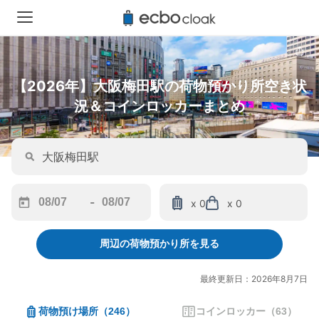
【2026年】大阪梅田駅の荷物預かり所空き状
況＆コインロッカーまとめ
-
x 0
x 0
Navigate
Navigate
forward
backward
周辺の荷物預かり所を見る
to
to
interact
interact
with
with
最終更新日：2026年8月7日
the
the
calendar
calendar
荷物預け場所
（
246
）
コインロッカー
（
63
）
and
and