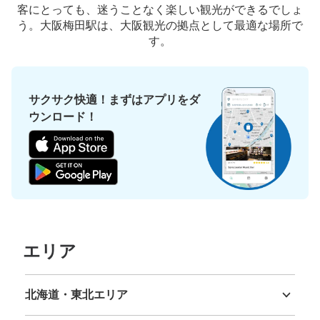
客にとっても、迷うことなく楽しい観光ができるでしょ
う。大阪梅田駅は、大阪観光の拠点として最適な場所で
す。
サクサク快適！まずはアプリをダ
ウンロード！
保管できる荷物数
大
:
9
/
¥700
中
:
33
/
¥500
小
:
5
/
¥400
支払い方法
ICカード
このコインロッカーの位置を見る
エリア
阪急大阪梅田駅空港バス乗り場コインロッ
カー
北海道・東北エリア
阪急大阪梅田駅駅から徒歩10分
本日の営業時間
:
04:30
〜
00:30
北海道
青森県
岩手県
宮城県
秋田県
山形県
福島県