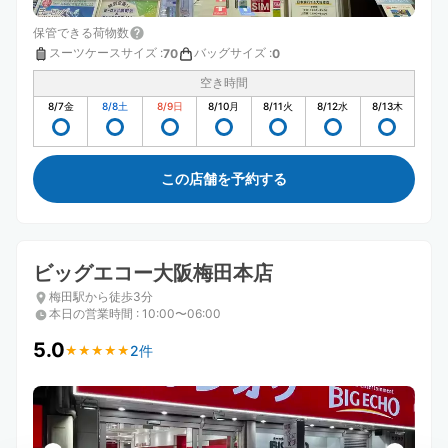
保管できる荷物数
スーツケースサイズ
:
バッグサイズ
:
70
0
空き時間
8/7
金
8/8
土
8/9
日
8/10
月
8/11
火
8/12
水
8/13
木
この店舗を予約する
ビッグエコー大阪梅田本店
梅田駅から徒歩3分
本日の営業時間
:
10:00〜06:00
5.0
2件
★
★
★
★
★
★
★
★
★
★