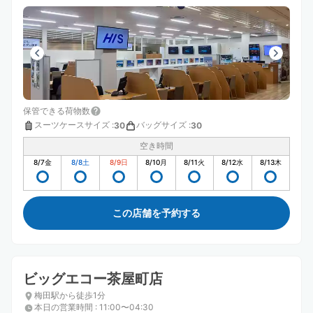
保管できる荷物数
スーツケースサイズ
:
バッグサイズ
:
30
30
空き時間
8/7
金
8/8
土
8/9
日
8/10
月
8/11
火
8/12
水
8/13
木
この店舗を予約する
ビッグエコー茶屋町店
梅田駅から徒歩1分
本日の営業時間
:
11:00〜04:30