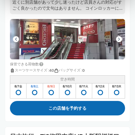
近くに別店舗があって少し迷ったけど店員さんの対応がす
ごく良かったので文句はありません。 コインロッカーに
入らないサイズの荷物を預かってもらえるのは本当に有難
かったです。
保管できる荷物数
スーツケースサイズ
:
バッグサイズ
:
40
0
空き時間
8/7
金
8/8
土
8/9
日
8/10
月
8/11
火
8/12
水
8/13
木
この店舗を予約する