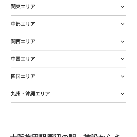
阪急大阪梅田駅の空港バス乗り場にある 他 大12個・
関東エリア
700円
茨城県
栃木県
群馬県
埼玉県
千葉県
東京都
神奈川県
中部エリア
新潟県
富山県
石川県
福井県
山梨県
長野県
岐阜県
静岡県
愛知県
関西エリア
三重県
滋賀県
京都府
大阪府
兵庫県
奈良県
和歌山県
中国エリア
鳥取県
島根県
岡山県
広島県
山口県
四国エリア
保管できる荷物数
徳島県
香川県
愛媛県
高知県
大
:
3
/
¥1000
中
:
9
/
¥500
小
:
10
/
¥400
九州・沖縄エリア
支払い方法
現金, ICカード, QR決済
福岡県
佐賀県
長崎県
熊本県
大分県
宮崎県
鹿児島県
沖縄県
このコインロッカーの位置を見る