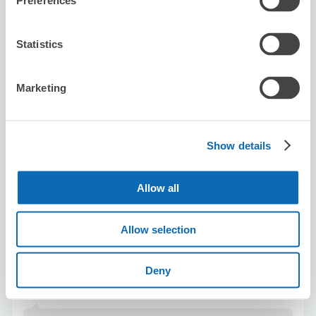
Preferences
Statistics
保管できる荷物数
スーツケースサイズ
:
バッグサイズ
:
2
2
Marketing
空き時間
8/7
金
8/8
土
8/9
日
8/10
月
8/11
火
8/12
水
8/13
木
残2
Show details
この店舗を予約する
Allow all
Allow selection
ビッグエコー梅田中央店
梅田駅から徒歩7分
本日の営業時間
:
11:00〜05:30
Deny
4.8
5件
★
★
★
★
★
★
★
★
★
★