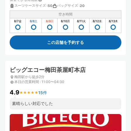
スーツケースサイズ
:
バッグサイズ
:
50
20
空き時間
8/7
金
8/8
土
8/9
日
8/10
月
8/11
火
8/12
水
8/13
木
この店舗を予約する
ビッグエコー梅田茶屋町本店
梅田駅から徒歩2分
本日の営業時間
:
11:00〜04:30
4.9
15件
★
★
★
★
★
★
★
★
★
★
素晴らしい対応でした