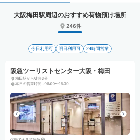
select
select
a
a
大阪梅田駅周辺のおすすめ荷物預け場所
date.
date.
Press
Press
246件
the
the
question
question
mark
mark
key
今日利用可
key
明日利用可
24時間営業
to
to
get
get
the
the
阪急ツーリストセンター大阪・梅田
keyboard
keyboard
梅田駅から徒歩3分
shortcuts
shortcuts
本日の営業時間
:
08:00〜16:30
for
for
changing
changing
dates.
dates.
保管できる荷物数