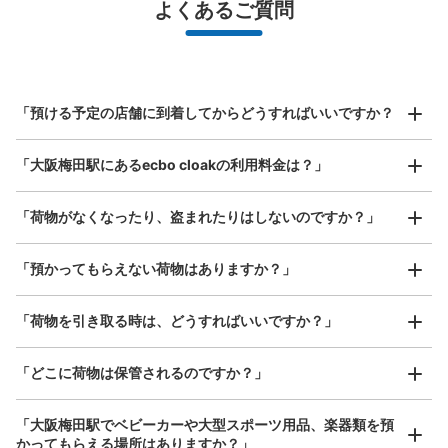
よくあるご質問
バッグ、お手荷物など）
スマホからお店と日時を

全国1,000箇所以上と提携
指定して事前予約
阪急大阪梅田駅紀伊國屋書店横左手コイン
北は北海道から南は沖縄まで都市部を中心に全国で利用可能なサービスです
ロッカー
スーツケースサイズ
¥800
阪急大阪梅田駅から徒歩3分
「預ける予定の店舗に到着してからどうすればいいですか？
/
日
本日の営業時間
:
04:40
〜
00:10
最大辺が45cm以上の大きさのお荷物（スーツケース、楽
紀伊國屋書店横の左手にある
「大阪梅田駅にあるecbo cloakの利用料金は？」
器、ベビーカーなど）
「荷物がなくなったり、盗まれたりはしないのですか？」
好立地 / 好条件店舗も多数
お店で荷物の写真を

「預かってもらえない荷物はありますか？」
アクセスの良い駅ナカ店舗や24時間営業店舗等も多数提携しています
撮ってもらいチェックイン完了
「荷物を引き取る時は、どうすればいいですか？」
「どこに荷物は保管されるのですか？」
保管できる荷物数
大
:
12
/
¥700
中
:
32
/
¥500
小
:
5
/
¥400
「大阪梅田駅でベビーカーや大型スポーツ用品、楽器類を預
支払い方法
かってもらえる場所はありますか？」
ICカード