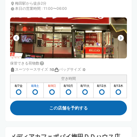
梅田駅から徒歩2分
本日の営業時間
:
11:00〜06:00
保管できる荷物数
スーツケースサイズ
:
バッグサイズ
:
10
0
空き時間
8/7
金
8/8
土
8/9
日
8/10
月
8/11
火
8/12
水
8/13
木
この店舗を予約する
メディアカフェポパイ梅田ＤＤハウス店