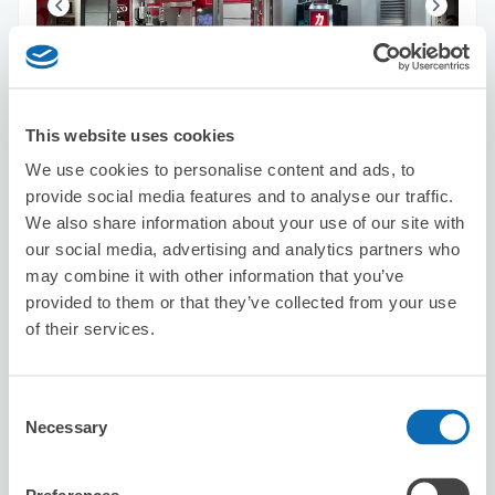
保管できる荷物数
スーツケースサイズ
:
バッグサイズ
:
10
0
This website uses cookies
空き時間
We use cookies to personalise content and ads, to
8/7
金
8/8
土
8/9
日
8/10
月
8/11
火
8/12
水
8/13
木
provide social media features and to analyse our traffic.
We also share information about your use of our site with
our social media, advertising and analytics partners who
この店舗を予約する
may combine it with other information that you’ve
provided to them or that they’ve collected from your use
of their services.
MARUZEN＆ジュンク堂書店 梅田店
梅田駅から徒歩3分
Consent
本日の営業時間
:
10:00〜21:00
Necessary
Selection