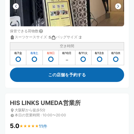
保管できる荷物数
スーツケースサイズ
:
バッグサイズ
:
5
2
空き時間
8/7
金
8/8
土
8/9
日
8/10
月
8/11
火
8/12
水
8/13
木
この店舗を予約する
HIS LINKS UMEDA営業所
大阪駅から徒歩5分
本日の営業時間
:
10:00〜20:00
5.0
11件
★
★
★
★
★
★
★
★
★
★