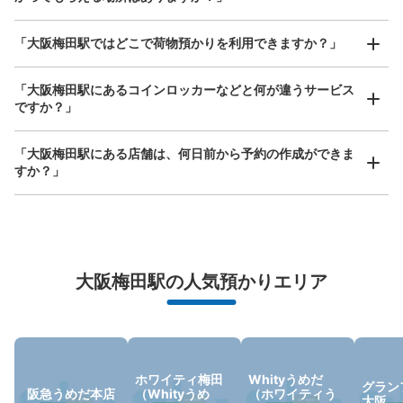
このコインロッカーの位置を見る
どんなサイズの荷物もOK
「大阪梅田駅ではどこで荷物預かりを利用できますか？」
手ぶらで1日快適に！
楽器、ベビーカー、ゴルフバッグ等、1人が持てる大きさの荷物であればどんなサイズでも
OK
「大阪梅田駅にあるコインロッカーなどと何が違うサービス
ですか？」
阪急大阪梅田駅バスターミナル前コインロ
ッカー
「大阪梅田駅にある店舗は、何日前から予約の作成ができま
阪急大阪梅田駅駅から徒歩3分
すか？」
本日の営業時間
:
04:40
〜
00:10
3番館のバスターミナル前にある
万が一に備えた安心補償
大阪梅田駅の人気預かりエリア
荷物の破損、盗難等万が一に備えた保証も完備で安心
ホワイティ梅田
Whityうめだ
グラン
阪急うめだ本店
（Whityうめ
（ホワイティう
大阪