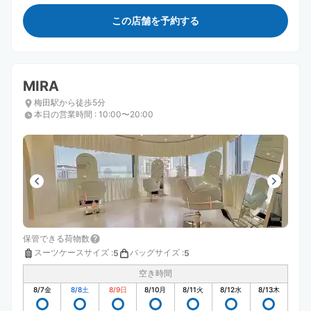
この店舗を予約する
MIRA
梅田駅から徒歩5分
本日の営業時間
:
10:00〜20:00
保管できる荷物数
スーツケースサイズ
:
バッグサイズ
:
5
5
空き時間
8/7
金
8/8
土
8/9
日
8/10
月
8/11
火
8/12
水
8/13
木