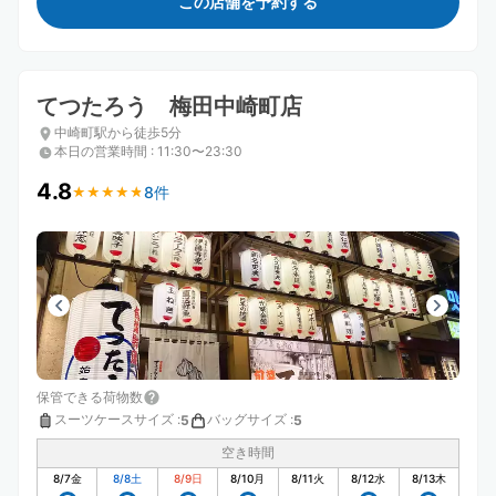
この店舗を予約する
てつたろう 梅田中崎町店
中崎町駅から徒歩5分
本日の営業時間
:
11:30〜23:30
4.8
8件
★
★
★
★
★
★
★
★
★
★
保管できる荷物数
スーツケースサイズ
:
バッグサイズ
:
5
5
空き時間
8/7
金
8/8
土
8/9
日
8/10
月
8/11
火
8/12
水
8/13
木