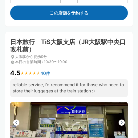
この店舗を予約する
日本旅行 TiS大阪支店（JR大阪駅中央口
改札前）
大阪駅から徒歩0分
本日の営業時間
:
10:30〜19:00
4.5
40件
★
★
★
★
★
★
★
★
★
★
reliable service, i’d recommend it for those who need to
store their luggages at the train station :)