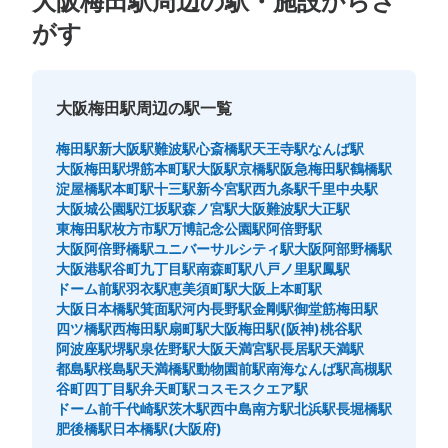
大阪梅田駅周辺の駅・施設からさ
阪急大阪梅田駅空港バス乗り場前コインロ
がす
ッカー
阪急大阪梅田駅駅から徒歩10分
本日の営業時間
:
04:30
〜
00:30
大阪梅田駅周辺の駅一覧
空港バス乗り場前を少し進んで右手にある。スロープの途
中にある。
梅田駅
新大阪駅
難波駅
心斎橋駅
天王寺駅
なんば駅
大阪梅田駅
堺筋本町駅
大阪駅
京橋駅
阪急梅田駅
鶴橋駅
淀屋橋駅
本町駅
十三駅
新今宮駅
西九条駅
千里中央駅
大阪城公園駅
江坂駅
森ノ宮駅
大阪難波駅
大正駅
東梅田駅
枚方市駅
万博記念公園駅
阿倍野駅
大阪阿倍野橋駅
ユニバーサルシティ駅
大阪阿部野橋駅
大阪港駅
谷町九丁目駅
南森町駅
八戸ノ里駅
鳳駅
ドーム前駅
羽衣駅
恵美須町駅
大阪上本町駅
大阪日本橋駅
箕面駅
河内長野駅
金剛駅
御堂筋梅田駅
四ツ橋駅
西梅田駅
扇町駅
大阪梅田駅(阪神)
桃谷駅
阿波座駅
堺駅
泉佐野駅
大阪天満宮駅
長居駅
天満駅
保管できる荷物数
都島駅
桜島駅
天満橋駅
動物園前駅
南海なんば駅
高槻駅
大
:
3
/
¥700
中
:
4
/
¥500
小
:
12
/
¥400
谷町四丁目駅
弁天町駅
コスモスクエア駅
支払い方法
ドーム前千代崎駅
茨木駅
西中島南方駅
北浜駅
長堀橋駅
現金, ICカード, QR決済
肥後橋駅
日本橋駅(大阪府)