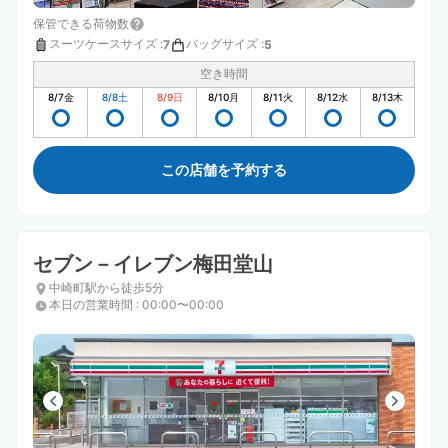
保管できる荷物数
スーツケースサイズ
:
バッグサイズ
:
7
5
空き時間
8/7
金
8/8
土
8/9
日
8/10
月
8/11
火
8/12
水
8/13
木
この店舗を予約する
セブン－イレブン梅田堂山
中崎町駅から徒歩5分
本日の営業時間
:
00:00〜00:00