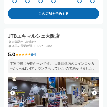
この店舗を予約する
JTBエキマルシェ大阪店
大阪駅から徒歩1分
本日の営業時間
:
11:00〜19:00
5.0
5件
★
★
★
★
★
★
★
★
★
★
丁寧で感じが良かったです。 大阪駅構内のコインロッカ
ーがいっぱい(アナウンスもしていた)ので助かりました。