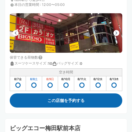
本日の営業時間
:
12:00〜05:00
保管できる荷物数
スーツケースサイズ
:
バッグサイズ
:
10
0
空き時間
8/7
金
8/8
土
8/9
日
8/10
月
8/11
火
8/12
水
8/13
木
この店舗を予約する
ビッグエコー梅田駅前本店