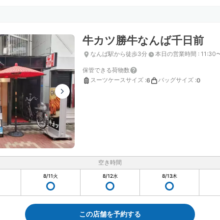
牛カツ勝牛なんば千日前
なんば駅から徒歩3分
本日の営業時間
:
11:30
保管できる荷物数
スーツケースサイズ
:
バッグサイズ
:
6
0
空き時間
8/11
火
8/12
水
8/13
木
この店舗を予約する