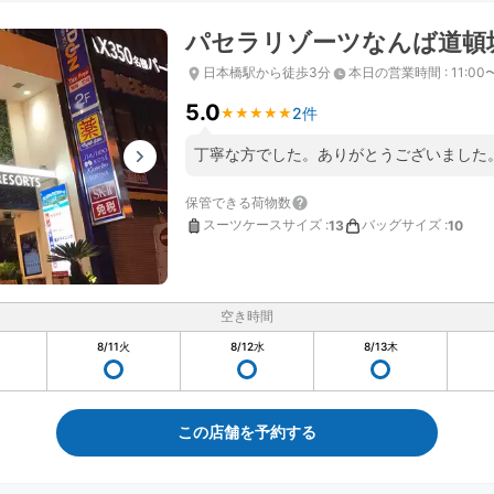
パセラリゾーツなんば道頓
日本橋駅から徒歩3分
本日の営業時間
:
11:00
5.0
2件
★
★
★
★
★
★
★
★
★
★
丁寧な方でした。ありがとうございました
保管できる荷物数
スーツケースサイズ
:
バッグサイズ
:
13
10
空き時間
8/11
火
8/12
水
8/13
木
この店舗を予約する