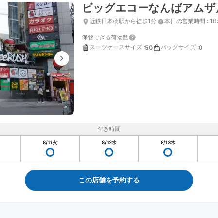
ビッグエコーなんばアムザ
近鉄日本橋駅から徒歩1分
本日の営業時間
:
10
保管できる荷物数
スーツケースサイズ
:
バッグサイズ
:
50
0
空き時間
8/11
火
8/12
水
8/13
木
この店舗を予約する