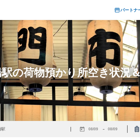
パートナ
本橋駅の荷物預かり所空き状況
-
Navigate
Navigate