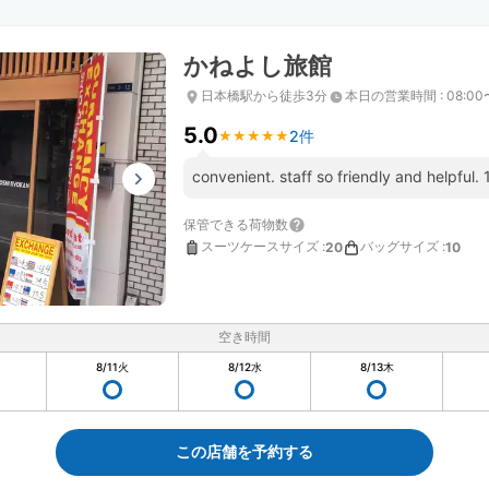
かねよし旅館
日本橋駅から徒歩3分
本日の営業時間
:
08:00
5.0
2件
★
★
★
★
★
★
★
★
★
★
convenient. staff so friendly and helpful.
保管できる荷物数
スーツケースサイズ
:
バッグサイズ
:
20
10
空き時間
8/11
火
8/12
水
8/13
木
この店舗を予約する