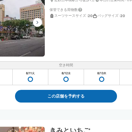
保管できる荷物数
スーツケースサイズ
:
バッグサイズ
:
20
20
空き時間
8/11
火
8/12
水
8/13
木
この店舗を予約する
きみといちご