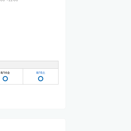
8/14
金
8/15
土