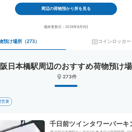
forward
backward
to
to
周辺の荷物預かり所を見る
interact
interact
with
with
the
the
最終更新日：2026年8月9日
calendar
calendar
and
and
物預け場所
（
273
）
コインロッカー
select
select
a
a
date.
date.
Press
Press
大阪日本橋駅周辺のおすすめ荷物預け場
the
the
question
question
273件
mark
mark
key
key
to
to
get
get
間営業
the
the
keyboard
keyboard
shortcuts
shortcuts
for
for
千日前ツインタワーパーキ
changing
changing
dates.
dates.
近鉄日本橋駅から徒歩1分
本日の営業時間
:
09