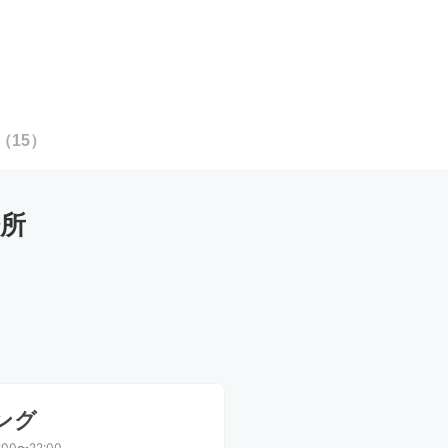
（
15
）
所
ング
:00〜22:00