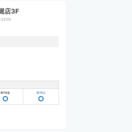
堀店3F
〜23:00
。
8/14
金
8/15
土