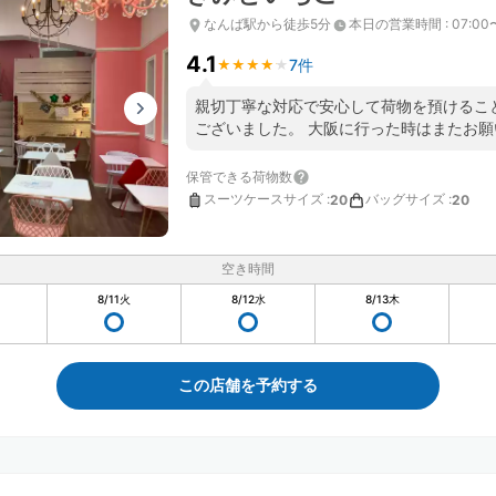
なんば駅から徒歩5分
本日の営業時間
:
07:00
4.1
7件
★
★
★
★
★
★
★
★
★
★
親切丁寧な対応で安心して荷物を預けるこ
ございました。 大阪に行った時はまたお願
保管できる荷物数
スーツケースサイズ
:
バッグサイズ
:
20
20
空き時間
8/11
火
8/12
水
8/13
木
この店舗を予約する