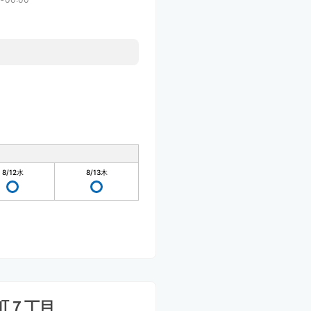
8/12
水
8/13
木
町７丁目