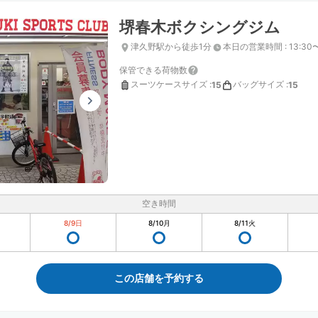
堺春木ボクシングジム
津久野駅から徒歩1分
本日の営業時間
:
13:30
保管できる荷物数
スーツケースサイズ
:
バッグサイズ
:
15
15
空き時間
8/9
日
8/10
月
8/11
火
この店舗を予約する