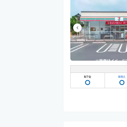
8/7
金
8/8
土