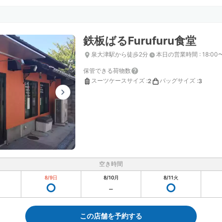
鉄板ばるFurufuru食堂
泉大津駅から徒歩2分
本日の営業時間
:
18:00
保管できる荷物数
スーツケースサイズ
:
バッグサイズ
:
2
3
空き時間
8/9
日
8/10
月
8/11
火
この店舗を予約する