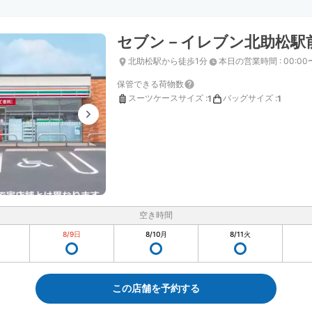
セブン－イレブン北助松駅
北助松駅から徒歩1分
本日の営業時間
:
00:00
保管できる荷物数
スーツケースサイズ
:
バッグサイズ
:
1
1
空き時間
8/9
日
8/10
月
8/11
火
この店舗を予約する