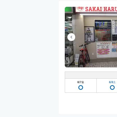
8/7
金
8/8
土