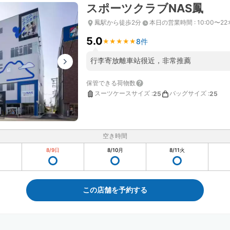
スポーツクラブNAS鳳
鳳駅から徒歩2分
本日の営業時間
:
10:00〜22:
5.0
8件
★
★
★
★
★
★
★
★
★
★
行李寄放離車站很近，非常推薦
保管できる荷物数
スーツケースサイズ
:
バッグサイズ
:
25
25
空き時間
8/9
日
8/10
月
8/11
火
この店舗を予約する