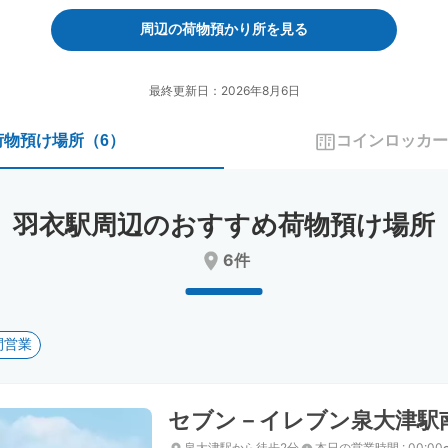
forward
backward
to
to
周辺の荷物預かり所を見る
interact
interact
with
with
the
the
最終更新日：2026年8月6日
calendar
calendar
and
and
荷物預け場所
（
6
）
コインロッカー
select
select
a
a
date.
date.
Press
Press
羽衣駅周辺のおすすめ荷物預け場所
the
the
question
question
6件
mark
mark
key
key
to
to
get
get
間営業
the
the
keyboard
keyboard
shortcuts
shortcuts
for
for
セブン－イレブン泉大津駅
changing
changing
dates.
dates.
泉大津駅から徒歩2分
本日の営業時間
:
00:00