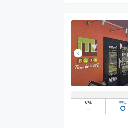
8/7
金
8/8
土