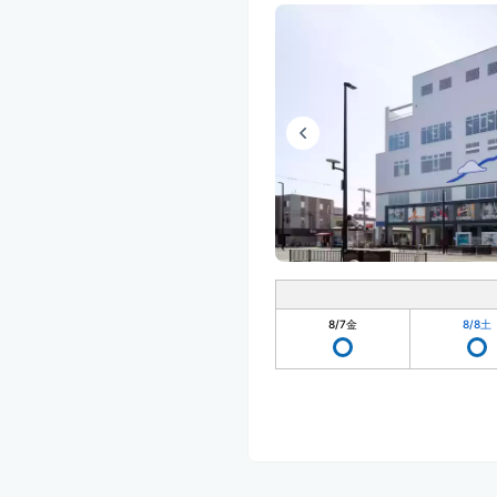
8/7
金
8/8
土