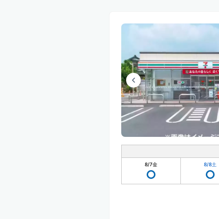
8/7
金
8/8
土