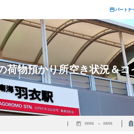
パートナ
駅の荷物預かり所空き状況＆
-
Navigate
Navigate