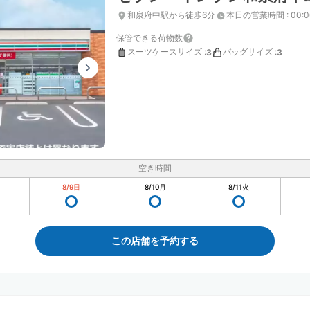
和泉府中駅から徒歩6分
本日の営業時間
:
00:
保管できる荷物数
スーツケースサイズ
:
バッグサイズ
:
3
3
空き時間
8/9
日
8/10
月
8/11
火
この店舗を予約する