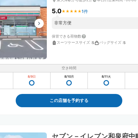
5.0
1件
★
★
★
★
★
★
★
★
★
★
非常方便
保管できる荷物数
スーツケースサイズ
:
バッグサイズ
:
5
5
空き時間
8/9
日
8/10
月
8/11
火
この店舗を予約する
セブン－イレブン和泉府中