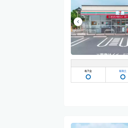
8/7
金
8/8
土