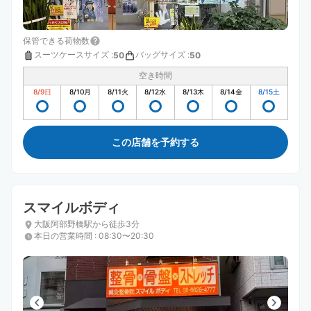
保管できる荷物数
スーツケースサイズ
:
バッグサイズ
:
50
50
空き時間
8/9
日
8/10
月
8/11
火
8/12
水
8/13
木
8/14
金
8/15
土
この店舗を予約する
スマイルボディ
大阪阿部野橋駅から徒歩3分
本日の営業時間
:
08:30〜20:30