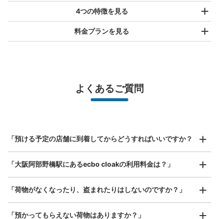
4つの特徴を見る
料金プランを見る
バッグサイズ
¥500
/
日
最大辺が45cm未満の大きさのお荷物（リュック、ハンド
よくあるご質問
バッグ、お手荷物など）
スマホからお店と日時を

全国1,000箇所以上と提携
指定して事前予約
北は北海道から南は沖縄まで都市部を中心に全国で利用可能なサービスです
あべのハルカスコインロッカー②
スーツケースサイズ
¥800
「預ける予定の店舗に到着してからどうすればいいですか？
近鉄線阿部野橋駅駅から徒歩5分
/
日
本日の営業時間
:
06:00
〜
23:00
最大辺が45cm以上の大きさのお荷物（スーツケース、楽
近鉄ウイング館2Fわかりにくい場所にある。 無印良品の
「大阪阿部野橋駅にあるecbo cloakの利用料金は？」
器、ベビーカーなど）
中のコスメステーションの横奥にある。 無料のため、利
用率高い。 100円返却式
「荷物がなくなったり、盗まれたりはしないのですか？」
好立地 / 好条件店舗も多数
お店で荷物の写真を

「預かってもらえない荷物はありますか？」