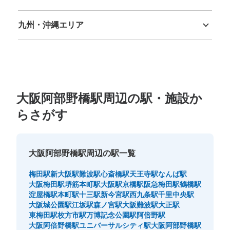
徳島県
香川県
愛媛県
高知県
保管できる荷物数
九州・沖縄エリア
大
:
6
/
¥800
中
:
15
/
¥600
小
:
17
/
¥500
福岡県
佐賀県
長崎県
熊本県
大分県
宮崎県
鹿児島県
沖縄県
支払い方法
現金
このコインロッカーの位置を見る
大阪阿部野橋駅周辺の駅・施設か
らさがす
あべのハルカスコインロッカー①
近鉄線阿部野橋駅駅から徒歩3分
本日の営業時間
:
06:00
〜
23:00
大阪阿部野橋駅周辺の駅一覧
近鉄ウイング館B1F、東西連絡通路にある。 改札口から少
し離れるため、わかりずらいが、使用率は高い。 両替機
梅田駅
新大阪駅
難波駅
心斎橋駅
天王寺駅
なんば駅
あり サイズも色々あり、数も多い
大阪梅田駅
堺筋本町駅
大阪駅
京橋駅
阪急梅田駅
鶴橋駅
淀屋橋駅
本町駅
十三駅
新今宮駅
西九条駅
千里中央駅
大阪城公園駅
江坂駅
森ノ宮駅
大阪難波駅
大正駅
東梅田駅
枚方市駅
万博記念公園駅
阿倍野駅
大阪阿倍野橋駅
ユニバーサルシティ駅
大阪阿部野橋駅