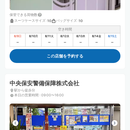
保管できる荷物数
スーツケースサイズ
:
バッグサイズ
:
10
10
空き時間
8/9
日
8/10
月
8/11
火
8/12
水
8/13
木
8/14
金
8/15
土
この店舗を予約する
中央保安警備保障株式会社
駅から徒歩分
本日の営業時間
:
09:00〜16:00