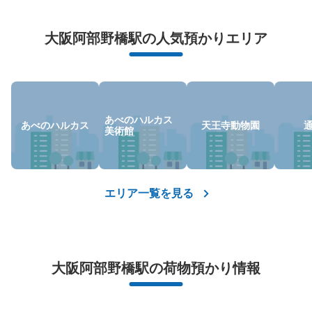
万が一に備えた安心補償
荷物の破損、盗難等万が一に備えた保証も完備で安心
大阪阿部野橋駅の人気預かりエリア
あべのハルカス
あべのハルカス
天王寺動物園
美術館
保管できる荷物数
大
:
2
/
¥800
中
:
8
/
¥600
小
:
20
/
¥400
支払い方法
エリア一覧を見る
現金
このコインロッカーの位置を見る
大阪阿部野橋駅の荷物預かり情報
近鉄大阪阿部野橋駅東改札外コインロッカ
ー①