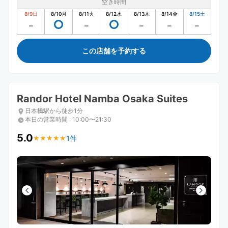
空き時間
8/9
日
8/10
月
8/11
火
8/12
水
8/13
木
8/14
金
8/15
土
この店舗を予約する
Randor Hotel Namba Osaka Suites
日本橋駅から徒歩1分
本日の営業時間
:
10:00〜21:30
5.0
1件
★
★
★
★
★
★
★
★
★
★