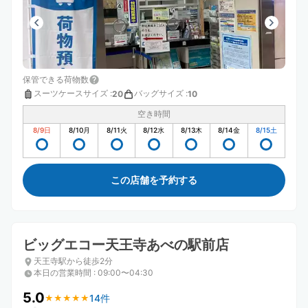
保管できる荷物数
スーツケースサイズ
:
バッグサイズ
:
20
10
空き時間
8/9
日
8/10
月
8/11
火
8/12
水
8/13
木
8/14
金
8/15
土
この店舗を予約する
ビッグエコー天王寺あべの駅前店
天王寺駅から徒歩2分
本日の営業時間
:
09:00〜04:30
5.0
14件
★
★
★
★
★
★
★
★
★
★