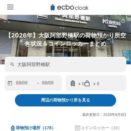
【2026年】大阪阿部野橋駅の荷物預かり所空
き状況＆コインロッカーまとめ
-
x 0
x 0
Navigate
Navigate
forward
backward
周辺の荷物預かり所を見る
to
to
interact
interact
with
with
最終更新日：2026年8月9日
the
the
calendar
calendar
荷物預け場所
（
178
）
コインロッカー
（
10
）
and
and