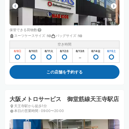
保管できる荷物数
スーツケースサイズ
:
バッグサイズ
:
10
10
空き時間
8/9
日
8/10
月
8/11
火
8/12
水
8/13
木
8/14
金
8/15
土
この店舗を予約する
大阪メトロサービス 御堂筋線天王寺駅店
天王寺駅から徒歩1分
本日の営業時間
:
09:00〜20:00