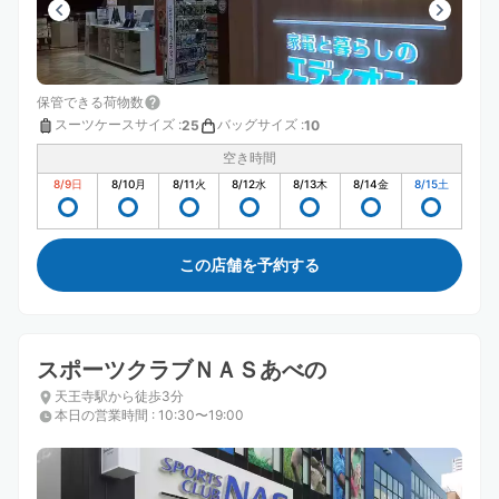
保管できる荷物数
スーツケースサイズ
:
バッグサイズ
:
25
10
空き時間
8/9
日
8/10
月
8/11
火
8/12
水
8/13
木
8/14
金
8/15
土
この店舗を予約する
スポーツクラブＮＡＳあべの
天王寺駅から徒歩3分
本日の営業時間
:
10:30〜19:00