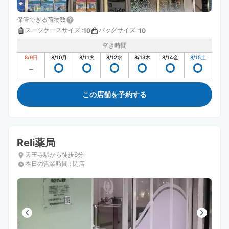
保管できる荷物数
スーツケースサイズ
:
バッグサイズ
:
10
10
空き時間
8/9
日
8/10
月
8/11
火
8/12
水
8/13
木
8/14
金
8/15
土
この店舗を予約する
Reli薬局
天王寺駅から徒歩6分
本日の営業時間
:
閉店