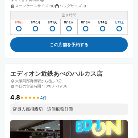
スーツケースサイズ
:
バッグサイズ
:
10
0
空き時間
8/9
日
8/10
月
8/11
火
8/12
水
8/13
木
8/14
金
8/15
土
この店舗を予約する
エディオン近鉄あべのハルカス店
大阪阿部野橋駅から徒歩3分
本日の営業時間
:
10:00〜19:30
4.8
4件
★
★
★
★
★
★
★
★
★
★
店員人都很親切，這個服務好讚