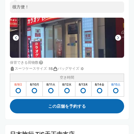
很方便！
保管できる荷物数
スーツケースサイズ
:
バッグサイズ
:
15
0
空き時間
8/9
日
8/10
月
8/11
火
8/12
水
8/13
木
8/14
金
8/15
土
この店舗を予約する