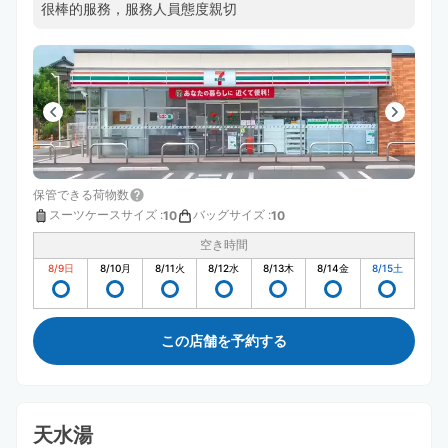
很棒的服務，服務人員態度親切
保管できる荷物数
スーツケースサイズ
:
バッグサイズ
:
10
10
空き時間
8/9
日
8/10
月
8/11
火
8/12
水
8/13
木
8/14
金
8/15
土
この店舗を予約する
天水湯