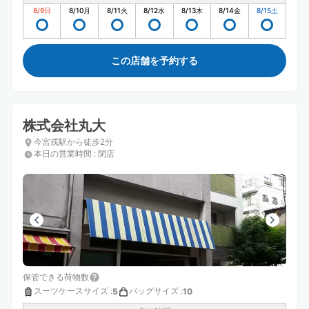
8/9
日
8/10
月
8/11
火
8/12
水
8/13
木
8/14
金
8/15
土
この店舗を予約する
株式会社丸大
今宮戎駅から徒歩2分
本日の営業時間
:
閉店
保管できる荷物数
スーツケースサイズ
:
バッグサイズ
:
5
10