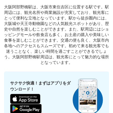
大阪阿部野橋駅は、大阪市東住吉区に位置する駅です。駅
周辺には、観光名所や商業施設が充実しており、観光客に
近鉄大阪阿部野橋駅東改札外コインロッカ
とって便利な立地となっています。駅から徒歩圏内には、
ー③
大阪城や天王寺動物園などの人気観光スポットがあり、歴
史や自然を楽しむことができます。また、駅周辺にはショ
近鉄線大阪阿部野橋駅駅から徒歩1分
本日の営業時間
:
06:00
〜
23:00
ッピングモールや飲食店も多く、お土産の購入や美味しい
食事を楽しむことができます。交通の便も良く、大阪市内
東改札を地下鉄方向に行き、エスカレーターの下にある。
各地へのアクセスもスムーズです。初めて来る観光客でも
奥にあり、わかりにくい。 ATMの後ろ
迷うことなく、楽しい時間を過ごすことができるでしょ
う。大阪阿部野橋駅周辺は、観光客にとって魅力的な場所
となっています。
サクサク快適！まずはアプリをダ
ウンロード！
保管できる荷物数
大
:
2
/
¥700
中
:
6
/
¥600
小
:
7
/
¥400