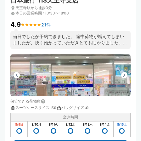
日本旅行 TiS天王寺支店
天王寺駅から徒歩0分
本日の営業時間
:
10:30〜18:00
4.9
21件
★
★
★
★
★
★
★
★
★
★
当日でしたが予約できました。 途中荷物が増えてしまい
ましたが、快く預かっていただきとても助かりました。
とても便利で安心できるのでまた予約させていただきまし
た。 またお願いします。
保管できる荷物数
スーツケースサイズ
:
バッグサイズ
:
50
0
空き時間
8/9
日
8/10
月
8/11
火
8/12
水
8/13
木
8/14
金
8/15
土