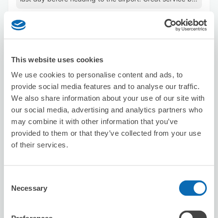
staff
This website uses cookies
We use cookies to personalise content and ads, to
provide social media features and to analyse our traffic.
保管できる荷物数
We also share information about your use of our site with
スーツケースサイズ
:
バッグサイズ
:
50
50
our social media, advertising and analytics partners who
空き時間
may combine it with other information that you’ve
8/9
日
8/10
月
8/11
火
8/12
水
8/13
木
8/14
金
8/15
土
provided to them or that they’ve collected from your use
of their services.
この店舗を予約する
Consent
Necessary
Selection
珈琲専科フーケ
駅から徒歩分