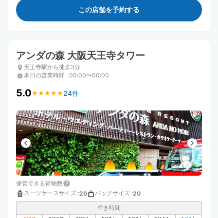
この店舗を予約する
アンダの森 大阪天王寺タワー
天王寺駅から徒歩3分
本日の営業時間
:
00:00〜00:00
5.0
24件
★
★
★
★
★
★
★
★
★
★
保管できる荷物数
スーツケースサイズ
:
バッグサイズ
:
20
20
空き時間