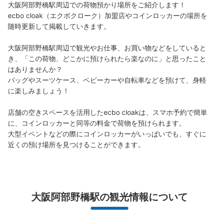
大阪阿部野橋駅周辺での荷物預かり場所をご紹介します！

近鉄線大阪阿部野橋駅駅から徒歩1分
ecbo cloak（エクボクローク）加盟店やコインロッカーの場所を
本日の営業時間
:
06:00
〜
23:00
随時更新して掲載していきます。

改札口右に少し行き、6番出入口付近にある。 少しわかり
づらい。 「都CityTerminal」入口横
大阪阿部野橋駅周辺で観光やお仕事、お買い物などをしていると
き、「この荷物、どこかに預けられたら楽なのに」と思ったこと
はありませんか？

バッグやスーツケース、ベビーカーや自転車などを預けて、身軽
に楽しみましょう！

店舗の空きスペースを活用したecbo cloakは、スマホ予約で簡単
に、コインロッカーと同等の料金で荷物を預けられます。

大型イベントなどの際にコインロッカーがいっぱいでも、すぐに
近くの預け場所を見つけることができます。
保管できる荷物数
大
:
5
/
¥800
中
:
10
/
¥600
小
:
40
/
¥400
支払い方法
現金
大阪阿部野橋駅の観光情報について
このコインロッカーの位置を見る