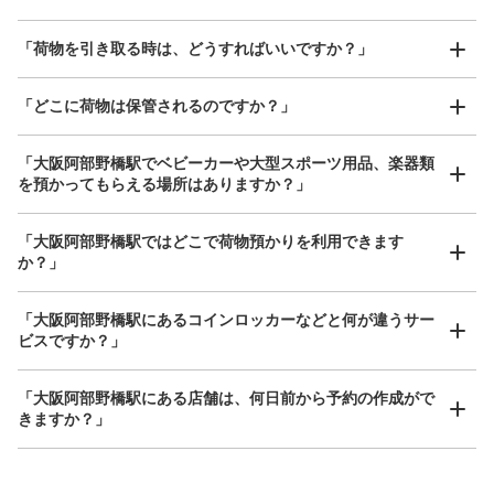
アクセスの良い駅ナカ店舗や24時間営業店舗等も多数提携しています
撮ってもらいチェックイン完了
「荷物を引き取る時は、どうすればいいですか？」
「どこに荷物は保管されるのですか？」
「大阪阿部野橋駅でベビーカーや大型スポーツ用品、楽器類
保管できる荷物数
を預かってもらえる場所はありますか？」
小
:
24
/
¥100
支払い方法
どんなサイズの荷物もOK
現金
「大阪阿部野橋駅ではどこで荷物預かりを利用できます
手ぶらで1日快適に！
楽器、ベビーカー、ゴルフバッグ等、1人が持てる大きさの荷物であればどんなサイズでも
か？」
このコインロッカーの位置を見る
OK
「大阪阿部野橋駅にあるコインロッカーなどと何が違うサー
ビスですか？」
近鉄大阪阿部野橋駅中改札外コインロッカ
「大阪阿部野橋駅にある店舗は、何日前から予約の作成がで
ー②
きますか？」
近鉄線大阪阿部野橋駅駅から徒歩分
本日の営業時間
:
06:00
〜
23:00
中改札口 2番出入口付近