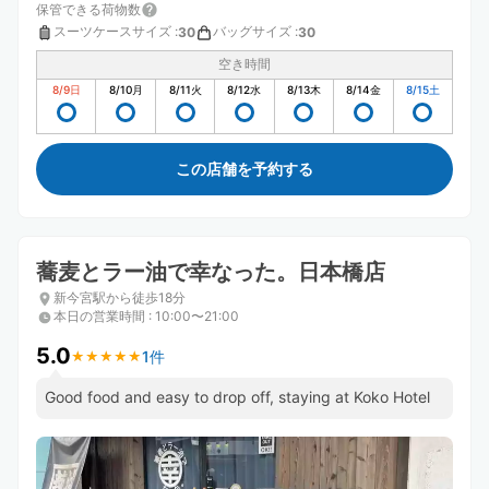
保管できる荷物数
スーツケースサイズ
:
バッグサイズ
:
30
30
空き時間
8/9
日
8/10
月
8/11
火
8/12
水
8/13
木
8/14
金
8/15
土
この店舗を予約する
蕎麦とラー油で幸なった。日本橋店
新今宮駅から徒歩18分
本日の営業時間
:
10:00〜21:00
5.0
1件
★
★
★
★
★
★
★
★
★
★
Good food and easy to drop off, staying at Koko Hotel