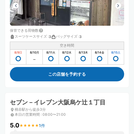
保管できる荷物数
スーツケースサイズ
:
バッグサイズ
:
3
3
空き時間
8/9
日
8/10
月
8/11
火
8/12
水
8/13
木
8/14
金
8/15
土
この店舗を予約する
セブン－イレブン大阪烏ケ辻１丁目
桃谷駅から徒歩3分
本日の営業時間
:
08:00〜21:00
5.0
1件
★
★
★
★
★
★
★
★
★
★