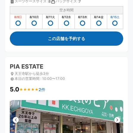
スーツケースサイズ
:
バッグサイズ
:
8
7
空き時間
8/9
日
8/10
月
8/11
火
8/12
水
8/13
木
8/14
金
8/15
土
この店舗を予約する
PIA ESTATE
天王寺駅から徒歩3分
本日の営業時間
:
10:00〜17:00
5.0
2件
★
★
★
★
★
★
★
★
★
★