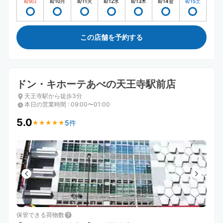
8/9
日
8/10
月
8/11
火
8/12
水
8/13
木
8/14
金
8/15
土
この店舗を予約する
ドン・キホーテあべの天王寺駅前店
天王寺駅から徒歩3分
本日の営業時間
:
09:00〜01:00
5.0
5件
★
★
★
★
★
★
★
★
★
★
保管できる荷物数