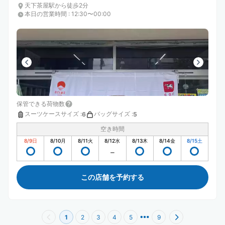
天下茶屋駅から徒歩2分
本日の営業時間
:
12:30〜00:00
保管できる荷物数
スーツケースサイズ
:
バッグサイズ
:
6
5
空き時間
8/9
日
8/10
月
8/11
火
8/12
水
8/13
木
8/14
金
8/15
土
この店舗を予約する
1
2
3
4
5
9