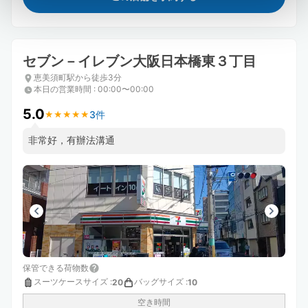
セブン－イレブン大阪日本橋東３丁目
恵美須町駅から徒歩3分
本日の営業時間
:
00:00〜00:00
5.0
3件
★
★
★
★
★
★
★
★
★
★
非常好，有辦法溝通
保管できる荷物数
スーツケースサイズ
:
バッグサイズ
:
20
10
空き時間