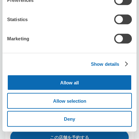
Preferences
本日の営業時間
:
07:00〜18:00
5.0
3件
★
★
★
★
★
★
★
★
★
★
Statistics
お忙しい中、丁寧な対応ありがとうございました。ご縁が
あれば、また宜しくお願いします。
Marketing
Show details
Allow all
保管できる荷物数
スーツケースサイズ
:
バッグサイズ
:
20
20
Allow selection
空き時間
8/9
日
8/10
月
8/11
火
8/12
水
8/13
木
8/14
金
8/15
土
Deny
この店舗を予約する