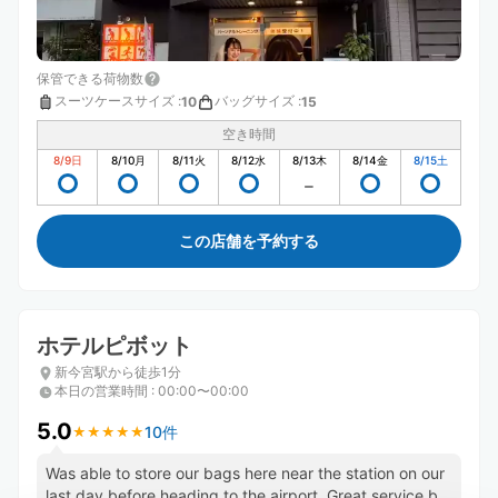
保管できる荷物数
スーツケースサイズ
:
バッグサイズ
:
10
15
空き時間
8/9
日
8/10
月
8/11
火
8/12
水
8/13
木
8/14
金
8/15
土
この店舗を予約する
ホテルピボット
新今宮駅から徒歩1分
本日の営業時間
:
00:00〜00:00
5.0
10件
★
★
★
★
★
★
★
★
★
★
Was able to store our bags here near the station on our
last day before heading to the airport. Great service by