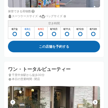
保管できる荷物数
スーツケースサイズ
:
バッグサイズ
:
4
0
空き時間
8/7
金
8/8
土
8/9
日
8/10
月
8/11
火
8/12
水
8/13
木
この店舗を予約する
ワン・トータルビューティー
千里中央駅から徒歩30分
本日の営業時間
:
閉店