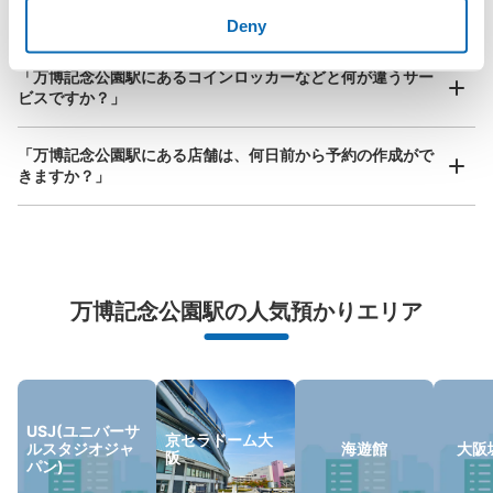
手ぶらで1日快適に！
楽器、ベビーカー、ゴルフバッグ等、1人が持てる大きさの荷物であればどんなサイズでも
か？」
Deny
OK
「万博記念公園駅にあるコインロッカーなどと何が違うサー
ビスですか？」
「万博記念公園駅にある店舗は、何日前から予約の作成がで
きますか？」
万が一に備えた安心補償
荷物の破損、盗難等万が一に備えた保証も完備で安心
万博記念公園駅の人気預かりエリア
USJ(ユニバーサ
京セラドーム大
ルスタジオジャ
海遊館
大阪
阪
パン)