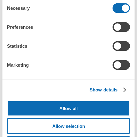
Consent
北は北海道から南は沖縄まで都市部を中心に全国で利用可能なサービスです
Necessary
Selection
スーツケースサイズ
¥800
「預ける予定の店舗に到着してからどうすればいいですか？
/
日
Preferences
最大辺が45cm以上の大きさのお荷物（スーツケース、楽
「万博記念公園駅にあるecbo cloakの利用料金は？」
器、ベビーカーなど）
Statistics
「荷物がなくなったり、盗まれたりはしないのですか？」
好立地 / 好条件店舗も多数
Marketing
お店で荷物の写真を

「預かってもらえない荷物はありますか？」
アクセスの良い駅ナカ店舗や24時間営業店舗等も多数提携しています
撮ってもらいチェックイン完了
「荷物を引き取る時は、どうすればいいですか？」
Show details
「どこに荷物は保管されるのですか？」
Allow all
「万博記念公園駅でベビーカーや大型スポーツ用品、楽器類
を預かってもらえる場所はありますか？」
Allow selection
どんなサイズの荷物もOK
「万博記念公園駅ではどこで荷物預かりを利用できます