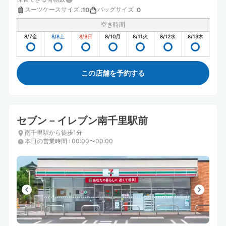
スーツケースサイズ
:
バッグサイズ
:
10
0
空き時間
8/7
金
8/8
土
8/9
日
8/10
月
8/11
火
8/12
水
8/13
木
この店舗を予約する
セブン－イレブン南千里駅前
南千里駅から徒歩1分
本日の営業時間
:
00:00〜00:00