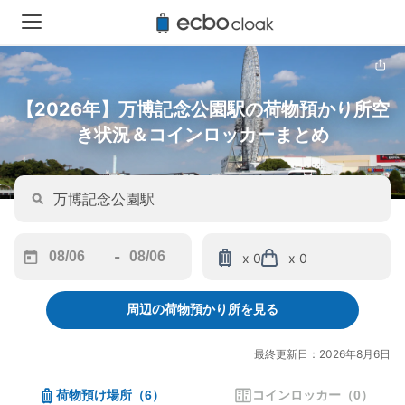
【2026年】万博記念公園駅の荷物預かり所空
き状況＆コインロッカーまとめ
-
x 0
x 0
Navigate
Navigate
forward
backward
周辺の荷物預かり所を見る
to
to
interact
interact
with
with
最終更新日：2026年8月6日
the
the
calendar
calendar
荷物預け場所
（
6
）
コインロッカー
（
0
）
and
and