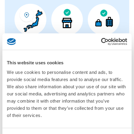
コインロッカーの情報はありません
全国1000箇所
コインロッカー
どんなサイズの
以上の預け場所
代わりにお預け
荷物もOK
This website uses cookies
使い方を見る
We use cookies to personalise content and ads, to
4つの特徴を見る
provide social media features and to analyse our traffic.
We also share information about your use of our site with
料金プランを見る
our social media, advertising and analytics partners who
may combine it with other information that you’ve
バッグサイズ
¥500
provided to them or that they’ve collected from your use
/
日
of their services.
最大辺が45cm未満の大きさのお荷物（リュック、ハンド
よくあるご質問
バッグ、お手荷物など）
スマホからお店と日時を

全国1,000箇所以上と提携
指定して事前予約