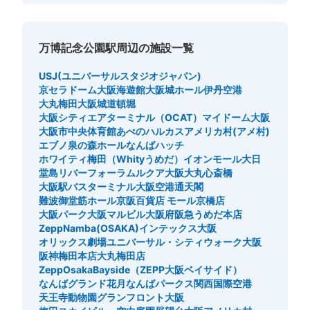
万博記念公園駅周辺の施設一覧
USJ(ユニバーサルスタジオジャパン)
京セラドーム大阪
海遊館
大阪城ホール
伊丹空港
大丸梅田
大阪城
道頓堀
大阪シティエアターミナル（OCAT）
マイドーム大阪
大阪市中央体育館
あべのハルカス
アメリカ村(アメ村)
エブノ泉の森ホール
なんばハッチ
ホワイティ梅田（Whityうめだ）
イオンモール大日
堂島リバーフォーラム
ルクア大阪
大丸心斎橋
大阪駅バスターミナル
大阪空港
通天閣
難波御堂筋ホール
京阪百貨店 モール京橋店
大阪パーク
大阪マルビル
大阪府
阪急うめだ本店
ZeppNamba(OSAKA)
インテックス大阪
オリックス劇場
ユニバーサル・シティウォーク大阪
阪神梅田本店
大丸梅田店
ZeppOsakaBayside（ZEPP大阪ベイサイド）
なんばグランド花月
なんばパークス
関西国際空港
天王寺動物園
グランフロント大阪