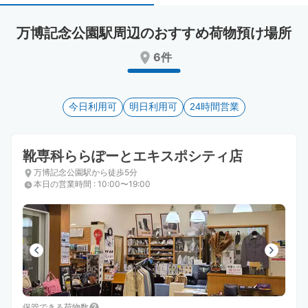
select
select
a
a
万博記念公園駅周辺のおすすめ荷物預け場所
date.
date.
Press
Press
6件
the
the
question
question
mark
mark
key
今日利用可
key
明日利用可
24時間営業
to
to
get
get
the
the
靴専科ららぽーとエキスポシティ店
keyboard
keyboard
万博記念公園駅から徒歩5分
shortcuts
shortcuts
本日の営業時間
:
10:00〜19:00
for
for
changing
changing
dates.
dates.
保管できる荷物数