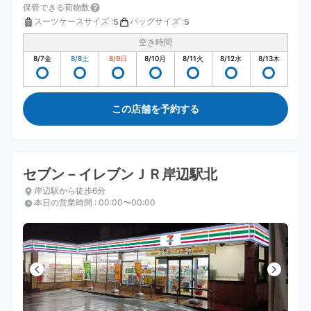
保管できる荷物数
スーツケースサイズ
:
バッグサイズ
:
5
5
空き時間
8/7
金
8/8
土
8/9
日
8/10
月
8/11
火
8/12
水
8/13
木
この店舗を予約する
セブン－イレブンＪＲ岸辺駅北
岸辺駅から徒歩6分
本日の営業時間
:
00:00〜00:00