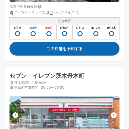
保管できる荷物数
スーツケースサイズ
:
バッグサイズ
:
3
4
空き時間
8/7
金
8/8
土
8/9
日
8/10
月
8/11
火
8/12
水
8/13
木
この店舗を予約する
セブン－イレブン茨木舟木町
茨木市駅から徒歩2分
本日の営業時間
:
00:00〜00:00