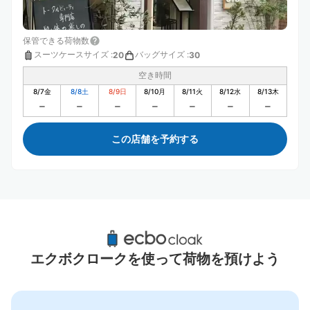
保管できる荷物数
スーツケースサイズ
:
バッグサイズ
:
20
30
空き時間
8/7
金
8/8
土
8/9
日
8/10
月
8/11
火
8/12
水
8/13
木
この店舗を予約する
万博記念公園駅周辺のおすすめコインロッカ
ー
エクボクロークを使って荷物を預けよう
0件