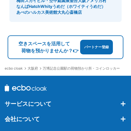
梅田スカイビル・空中庭園展望台
大阪アメリカ村
なんばHatch
Whityうめだ（ホワイティうめだ）
あべのハルカス美術館
大丸心斎橋店
空きスペースを活用して
パートナー登録
荷物を預かりませんか？👉
大阪府
万博記念公園駅の荷物預かり所・コインロッカー
ecbo cloak
サービスについて
会社について