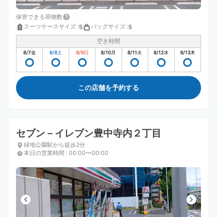
保管できる荷物数
スーツケースサイズ
:
バッグサイズ
:
5
5
空き時間
8/7
金
8/8
土
8/9
日
8/10
月
8/11
火
8/12
水
8/13
木
この店舗を予約する
セブン－イレブン豊中寺内２丁目
緑地公園駅から徒歩2分
本日の営業時間
:
00:00〜00:00