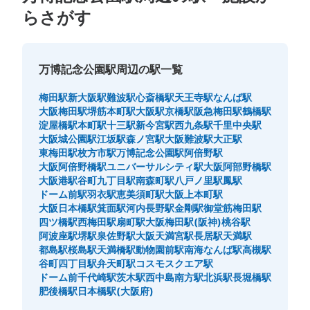
らさがす
万博記念公園駅周辺の駅一覧
梅田駅
新大阪駅
難波駅
心斎橋駅
天王寺駅
なんば駅
大阪梅田駅
堺筋本町駅
大阪駅
京橋駅
阪急梅田駅
鶴橋駅
淀屋橋駅
本町駅
十三駅
新今宮駅
西九条駅
千里中央駅
大阪城公園駅
江坂駅
森ノ宮駅
大阪難波駅
大正駅
東梅田駅
枚方市駅
万博記念公園駅
阿倍野駅
大阪阿倍野橋駅
ユニバーサルシティ駅
大阪阿部野橋駅
大阪港駅
谷町九丁目駅
南森町駅
八戸ノ里駅
鳳駅
ドーム前駅
羽衣駅
恵美須町駅
大阪上本町駅
大阪日本橋駅
箕面駅
河内長野駅
金剛駅
御堂筋梅田駅
四ツ橋駅
西梅田駅
扇町駅
大阪梅田駅(阪神)
桃谷駅
阿波座駅
堺駅
泉佐野駅
大阪天満宮駅
長居駅
天満駅
都島駅
桜島駅
天満橋駅
動物園前駅
南海なんば駅
高槻駅
谷町四丁目駅
弁天町駅
コスモスクエア駅
ドーム前千代崎駅
茨木駅
西中島南方駅
北浜駅
長堀橋駅
肥後橋駅
日本橋駅(大阪府)