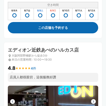
空き時間
8/6
木
8/7
金
8/8
土
8/9
日
8/10
月
8/11
火
8/12
水
この店舗を予約する
エディオン近鉄あべのハルカス店
大阪阿部野橋駅から徒歩3分
本日の営業時間
:
10:00〜19:30
4.8
4件
★
★
★
★
★
★
★
★
★
★
店員人都很親切，這個服務好讚