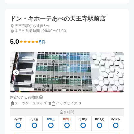
ドン・キホーテあべの天王寺駅前店
天王寺駅から徒歩3分
本日の営業時間
:
09:00〜01:00
5.0
5件
★
★
★
★
★
★
★
★
★
★
保管できる荷物数
スーツケースサイズ
:
バッグサイズ
:
8
7
空き時間
8/6
木
8/7
金
8/8
土
8/9
日
8/10
月
8/11
火
8/12
水