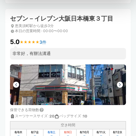
セブン－イレブン大阪日本橋東３丁目
恵美須町駅から徒歩3分
本日の営業時間
:
00:00〜00:00
5.0
3件
★
★
★
★
★
★
★
★
★
★
非常好，有辦法溝通
保管できる荷物数
スーツケースサイズ
:
バッグサイズ
:
20
10
空き時間
8/6
木
8/7
金
8/8
土
8/9
日
8/10
月
8/11
火
8/12
水