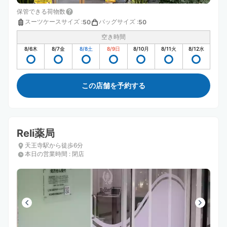
保管できる荷物数
スーツケースサイズ
:
バッグサイズ
:
50
50
空き時間
8/6
木
8/7
金
8/8
土
8/9
日
8/10
月
8/11
火
8/12
水
この店舗を予約する
Reli薬局
天王寺駅から徒歩6分
本日の営業時間
:
閉店