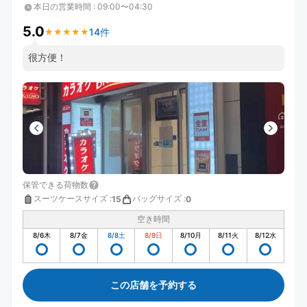
本日の営業時間
:
09:00〜04:30
5.0
14件
★
★
★
★
★
★
★
★
★
★
很方便！
保管できる荷物数
スーツケースサイズ
:
バッグサイズ
:
15
0
空き時間
8/6
木
8/7
金
8/8
土
8/9
日
8/10
月
8/11
火
8/12
水
この店舗を予約する