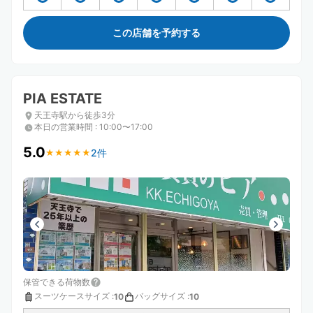
この店舗を予約する
PIA ESTATE
天王寺駅から徒歩3分
本日の営業時間
:
10:00〜17:00
5.0
2件
★
★
★
★
★
★
★
★
★
★
保管できる荷物数
スーツケースサイズ
:
バッグサイズ
:
10
10