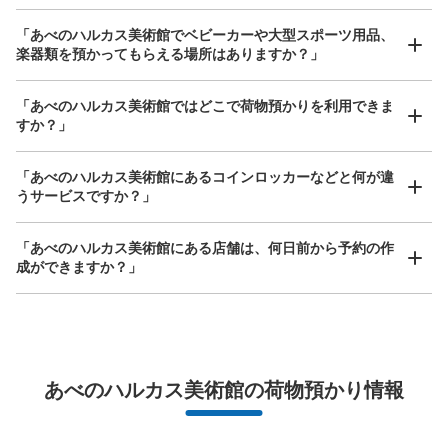
保管できる荷物数
「あべのハルカス美術館でベビーカーや大型スポーツ用品、
小
:
12
/
¥100
楽器類を預かってもらえる場所はありますか？」
支払い方法
現金
どんなサイズの荷物もOK
「あべのハルカス美術館ではどこで荷物預かりを利用できま
このコインロッカーの位置を見る
手ぶらで1日快適に！
楽器、ベビーカー、ゴルフバッグ等、1人が持てる大きさの荷物であればどんなサイズでも
すか？」
OK
「あべのハルカス美術館にあるコインロッカーなどと何が違
うサービスですか？」
あべのハルカスコインロッカー①
近鉄線阿部野橋駅駅から徒歩3分
「あべのハルカス美術館にある店舗は、何日前から予約の作
本日の営業時間
:
06:00
〜
23:00
成ができますか？」
近鉄ウイング館B1F、東西連絡通路にある。 改札口から少
し離れるため、わかりずらいが、使用率は高い。 両替機
あり サイズも色々あり、数も多い
万が一に備えた安心補償
荷物の破損、盗難等万が一に備えた保証も完備で安心
あべのハルカス美術館の荷物預かり情報