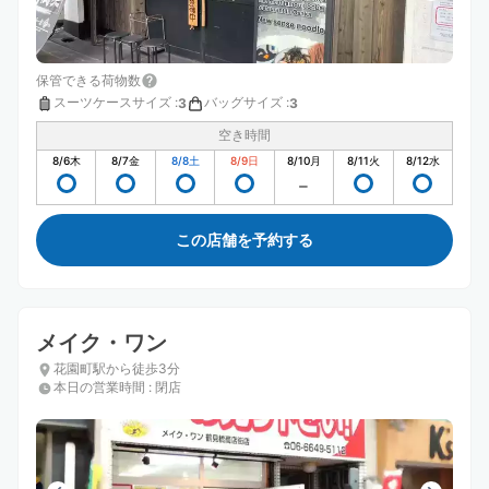
保管できる荷物数
スーツケースサイズ
:
バッグサイズ
:
3
3
空き時間
8/6
木
8/7
金
8/8
土
8/9
日
8/10
月
8/11
火
8/12
水
この店舗を予約する
メイク・ワン
花園町駅から徒歩3分
本日の営業時間
:
閉店