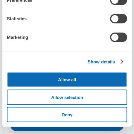
Preferences
5.0
3件
★
★
★
★
★
★
★
★
★
★
Statistics
お忙しい中、丁寧な対応ありがとうございました。ご縁が
あれば、また宜しくお願いします。
Marketing
Show details
Allow all
保管できる荷物数
スーツケースサイズ
:
バッグサイズ
:
20
20
空き時間
Allow selection
8/6
木
8/7
金
8/8
土
8/9
日
8/10
月
8/11
火
8/12
水
Deny
この店舗を予約する