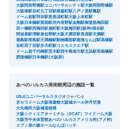
大阪阿倍野橋駅
ユニバーサルシティ駅
大阪阿部野橋駅
大阪港駅
谷町九丁目駅
南森町駅
八戸ノ里駅
鳳駅
ドーム前駅
羽衣駅
恵美須町駅
大阪上本町駅
大阪日本橋駅
箕面駅
河内長野駅
金剛駅
御堂筋梅田駅
近鉄大阪阿部野橋駅中改札外コインロッカ
四ツ橋駅
西梅田駅
扇町駅
大阪梅田駅(阪神)
桃谷駅
ー②
阿波座駅
堺駅
泉佐野駅
大阪天満宮駅
長居駅
天満駅
都島駅
桜島駅
天満橋駅
動物園前駅
南海なんば駅
高槻駅
近鉄線大阪阿部野橋駅駅から徒歩分
本日の営業時間
:
06:00
〜
23:00
谷町四丁目駅
弁天町駅
コスモスクエア駅
ドーム前千代崎駅
茨木駅
西中島南方駅
北浜駅
長堀橋駅
中改札口 2番出入口付近
肥後橋駅
日本橋駅(大阪府)
あべのハルカス美術館周辺の施設一覧
USJ(ユニバーサルスタジオジャパン)
京セラドーム大阪
海遊館
大阪城ホール
伊丹空港
大丸梅田
大阪城
道頓堀
大阪シティエアターミナル（OCAT）
マイドーム大阪
大阪市中央体育館
あべのハルカス
アメリカ村(アメ村)
保管できる荷物数
エブノ泉の森ホール
なんばハッチ
大
:
2
/
¥800
中
:
8
/
¥600
小
:
20
/
¥400