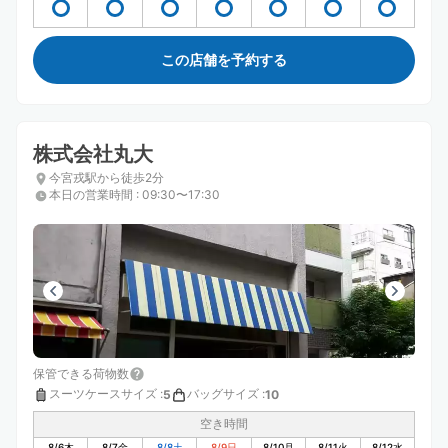
この店舗を予約する
株式会社丸大
今宮戎駅から徒歩2分
本日の営業時間
:
09:30〜17:30
保管できる荷物数
スーツケースサイズ
:
バッグサイズ
:
5
10
空き時間
8/6
木
8/7
金
8/8
土
8/9
日
8/10
月
8/11
火
8/12
水