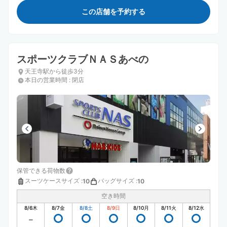
この店舗を予約する
スポーツクラブＮＡＳあべの
天王寺駅から徒歩3分
本日の営業時間
:
閉店
保管できる荷物数
スーツケースサイズ
:
バッグサイズ
:
10
10
空き時間
8/6
木
8/7
金
8/8
土
8/9
日
8/10
月
8/11
火
8/12
水