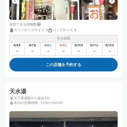
保管できる荷物数
スーツケースサイズ
:
バッグサイズ
:
1
1
空き時間
8/6
木
8/7
金
8/8
土
8/9
日
8/10
月
8/11
火
8/12
水
この店舗を予約する
天水湯
天下茶屋駅から徒歩2分
本日の営業時間
:
12:30〜00:00