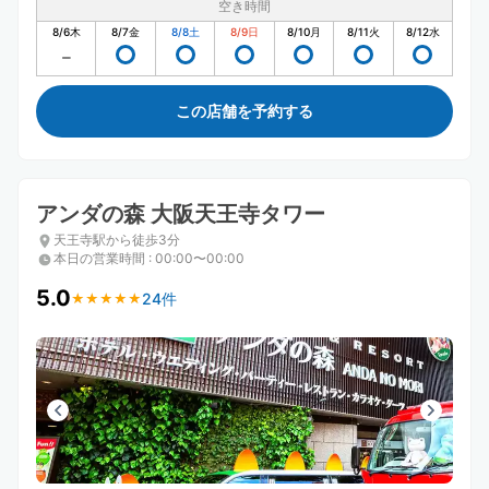
空き時間
8/6
木
8/7
金
8/8
土
8/9
日
8/10
月
8/11
火
8/12
水
この店舗を予約する
アンダの森 大阪天王寺タワー
天王寺駅から徒歩3分
本日の営業時間
:
00:00〜00:00
5.0
24件
★
★
★
★
★
★
★
★
★
★