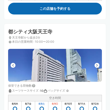
この店舗を予約する
都シティ大阪天王寺
天王寺駅から徒歩2分
本日の営業時間
:
10:00〜20:00
保管できる荷物数
スーツケースサイズ
:
バッグサイズ
:
10
0
空き時間
8/6
木
8/7
金
8/8
土
8/9
日
8/10
月
8/11
火
8/12
水