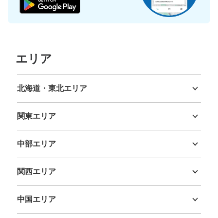
中央改札口から北出口に向かうとある。 人通りも多く、
使用率も高い。
エリア
北海道・東北エリア
北海道
青森県
岩手県
宮城県
秋田県
山形県
福島県
関東エリア
保管できる荷物数
茨城県
栃木県
群馬県
埼玉県
千葉県
東京都
神奈川県
大
:
12
/
¥700
中
:
15
/
¥500
小
:
8
/
¥400
中部エリア
支払い方法
現金, ICカード, QR決済
新潟県
富山県
石川県
福井県
山梨県
長野県
岐阜県
静岡県
愛知県
このコインロッカーの位置を見る
関西エリア
三重県
滋賀県
京都府
大阪府
兵庫県
奈良県
和歌山県
中国エリア
鳥取県
島根県
岡山県
広島県
山口県
JR 天王寺駅中央改札口外コインロッカー