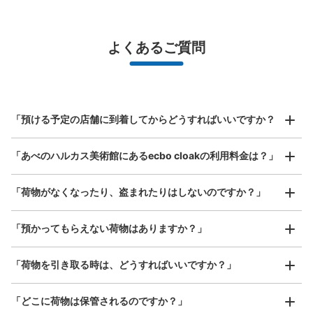
¥500
/
日
最大辺が45cm未満の大きさのお荷物（リュック、ハンド
よくあるご質問
バッグ、お手荷物など）
スマホからお店と日時を

全国1,000箇所以上と提携
指定して事前予約
北は北海道から南は沖縄まで都市部を中心に全国で利用可能なサービスです
あべのハルカスコインロッカー③
スーツケースサイズ
¥800
「預ける予定の店舗に到着してからどうすればいいですか？
近鉄線大阪阿部野橋駅駅から徒歩5分
/
日
本日の営業時間
:
06:00
〜
23:00
最大辺が45cm以上の大きさのお荷物（スーツケース、楽
近鉄ウイング館B2F 中改札口を出て、近鉄に入って、奥の
「あべのハルカス美術館にあるecbo cloakの利用料金は？」
器、ベビーカーなど）
トイレ前にある。 100円返却式 無料のため、使用率高い
「荷物がなくなったり、盗まれたりはしないのですか？」
好立地 / 好条件店舗も多数
お店で荷物の写真を

「預かってもらえない荷物はありますか？」
アクセスの良い駅ナカ店舗や24時間営業店舗等も多数提携しています
撮ってもらいチェックイン完了
「荷物を引き取る時は、どうすればいいですか？」
「どこに荷物は保管されるのですか？」