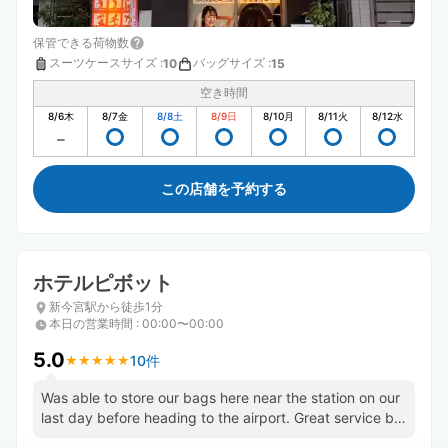
保管できる荷物数
スーツケースサイズ
:
バッグサイズ
:
10
15
空き時間
8/6
木
8/7
金
8/8
土
8/9
日
8/10
月
8/11
火
8/12
水
この店舗を予約する
ホテルピボット
新今宮駅から徒歩1分
本日の営業時間
:
00:00〜00:00
5.0
10件
★
★
★
★
★
★
★
★
★
★
Was able to store our bags here near the station on our
last day before heading to the airport. Great service by
staff