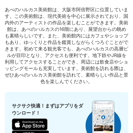
あべのハルカス美術館は、大阪市阿倍野区に位置していま
す。この美術館は、現代美術を中心に展示されており、国
内外のアーティストの作品を楽しむことができます。美術
館は、あべのハルカスの16階にあり、展望台からの眺め
も素晴らしいです。また、美術館内にはカフェやショップ
もあり、ゆっくりと作品を鑑賞しながらくつろぐことがで
保管できる荷物数
きます。初めて来る観光客でも、あべのハルカスの高層ビ
大
:
4
/
¥700
小
:
10
/
¥400
ルが目印となり、アクセスも便利です。地下鉄やJR線を
支払い方法
利用してアクセスすることができ、周辺には飲食店やショ
現金
ッピングモールも充実しています。美術館を訪れる際は、
ぜひあべのハルカス美術館を訪れて、素晴らしい作品と景
このコインロッカーの位置を見る
色を楽しんでください。
JR 天王寺駅中央改札口外コインロッカー
サクサク快適！まずはアプリをダ
①
ウンロード！
JR 天王寺駅駅から徒歩分
本日の営業時間
:
06:00
〜
23:00