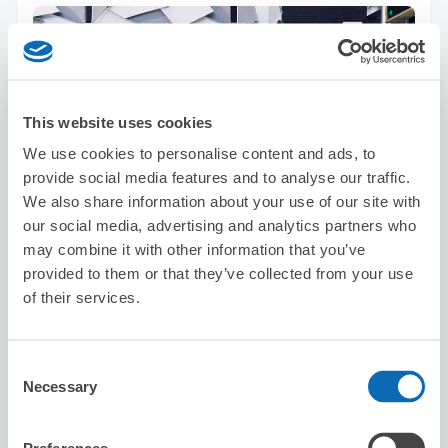
This website uses cookies
We use cookies to personalise content and ads, to
保管できる荷物数
スーツケースサイズ
:
バッグサイズ
:
provide social media features and to analyse our traffic.
50
50
We also share information about your use of our site with
空き時間
our social media, advertising and analytics partners who
8/6
木
8/7
金
8/8
土
8/9
日
8/10
月
8/11
火
8/12
水
may combine it with other information that you’ve
provided to them or that they’ve collected from your use
of their services.
この店舗を予約する
Consent
Necessary
Selection
珈琲専科フーケ
駅から徒歩分
本日の営業時間
:
閉店