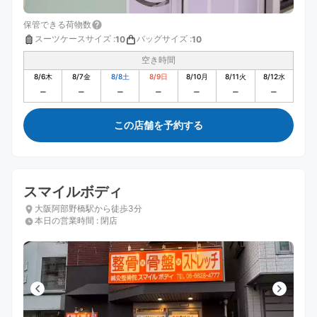
保管できる荷物数
スーツケースサイズ
:
バッグサイズ
:
10
10
空き時間
8/6
木
8/7
金
8/8
土
8/9
日
8/10
月
8/11
火
8/12
水
この店舗を予約する
スマイルボディ
大阪阿部野橋駅から徒歩3分
本日の営業時間
:
閉店