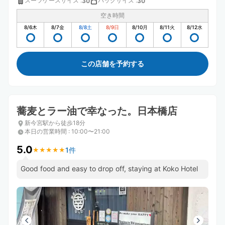
スーツケースサイズ
:
バッグサイズ
:
30
30
空き時間
8/6
木
8/7
金
8/8
土
8/9
日
8/10
月
8/11
火
8/12
水
この店舗を予約する
蕎麦とラー油で幸なった。日本橋店
新今宮駅から徒歩18分
本日の営業時間
:
10:00〜21:00
5.0
1件
★
★
★
★
★
★
★
★
★
★
Good food and easy to drop off, staying at Koko Hotel