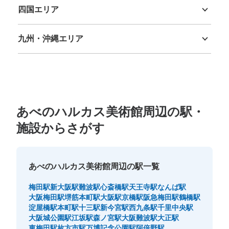
②
四国エリア
徳島県
香川県
愛媛県
高知県
JR 天王寺駅駅から徒歩分
本日の営業時間
:
06:00
〜
23:00
九州・沖縄エリア
中央改札口から北口の方にある。 MIOプラザ館入口前。
福岡県
佐賀県
長崎県
熊本県
大分県
宮崎県
鹿児島県
沖縄県
人通りが多く、使用率も高い
あべのハルカス美術館周辺の駅・
施設からさがす
あべのハルカス美術館周辺の駅一覧
保管できる荷物数
大
:
18
/
¥700
中
:
6
/
¥500
小
:
8
/
¥400
梅田駅
新大阪駅
難波駅
心斎橋駅
天王寺駅
なんば駅
大阪梅田駅
堺筋本町駅
大阪駅
京橋駅
阪急梅田駅
鶴橋駅
支払い方法
現金, ICカード, QR決済
淀屋橋駅
本町駅
十三駅
新今宮駅
西九条駅
千里中央駅
大阪城公園駅
江坂駅
森ノ宮駅
大阪難波駅
大正駅
このコインロッカーの位置を見る
東梅田駅
枚方市駅
万博記念公園駅
阿倍野駅