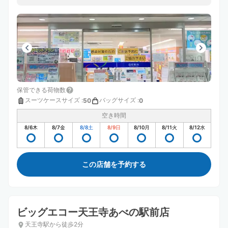
とても便利で安心できるのでまた予約させていただきまし
た。 またお願いします。
保管できる荷物数
スーツケースサイズ
:
バッグサイズ
:
50
0
空き時間
8/6
木
8/7
金
8/8
土
8/9
日
8/10
月
8/11
火
8/12
水
この店舗を予約する
ビッグエコー天王寺あべの駅前店
天王寺駅から徒歩2分