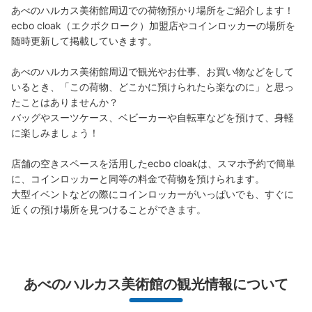
あべのハルカス美術館周辺での荷物預かり場所をご紹介します！

ecbo cloak（エクボクローク）加盟店やコインロッカーの場所を
随時更新して掲載していきます。

あべのハルカス美術館周辺で観光やお仕事、お買い物などをして
保管できる荷物数
いるとき、「この荷物、どこかに預けられたら楽なのに」と思っ
大
:
614
/
¥800
中
:
34
/
¥600
小
:
55
/
¥400
たことはありませんか？

支払い方法
バッグやスーツケース、ベビーカーや自転車などを預けて、身軽
現金
に楽しみましょう！

このコインロッカーの位置を見る
店舗の空きスペースを活用したecbo cloakは、スマホ予約で簡単
に、コインロッカーと同等の料金で荷物を預けられます。

大型イベントなどの際にコインロッカーがいっぱいでも、すぐに
JR 天王寺駅東改札外コインロッカー③
近くの預け場所を見つけることができます。
JR 天王寺駅駅から徒歩分
本日の営業時間
:
06:00
〜
23:00
改札口横壁側、きっぷ売り場前にある。
あべのハルカス美術館の観光情報について