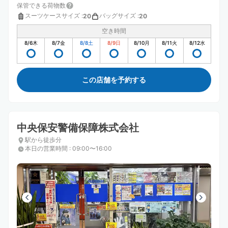
保管できる荷物数
スーツケースサイズ
:
バッグサイズ
:
20
20
空き時間
8/6
木
8/7
金
8/8
土
8/9
日
8/10
月
8/11
火
8/12
水
この店舗を予約する
中央保安警備保障株式会社
駅から徒歩分
本日の営業時間
:
09:00〜16:00