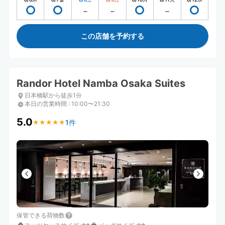
この店舗を予約する
Randor Hotel Namba Osaka Suites
日本橋駅から徒歩1分
本日の営業時間
:
10:00〜21:30
5.0
1件
★
★
★
★
★
★
★
★
★
★
保管できる荷物数