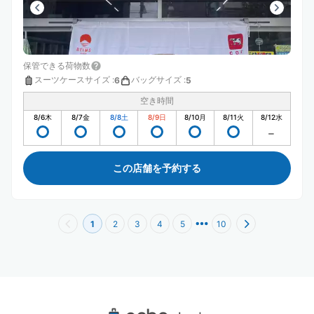
保管できる荷物数
スーツケースサイズ
:
バッグサイズ
:
6
5
空き時間
8/6
木
8/7
金
8/8
土
8/9
日
8/10
月
8/11
火
8/12
水
この店舗を予約する
1
2
3
4
5
10
あべのハルカス美術館周辺のおすすめコイン