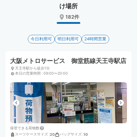
Press
Press
け場所
the
the
182件
question
question
mark
mark
key
key
to
to
今日利用可
明日利用可
24時間営業
get
get
the
the
keyboard
keyboard
大阪メトロサービス 御堂筋線天王寺駅店
shortcuts
shortcuts
for
for
天王寺駅から徒歩1分
changing
changing
本日の営業時間
:
09:00〜20:00
dates.
dates.
保管できる荷物数
スーツケースサイズ
:
バッグサイズ
:
20
10