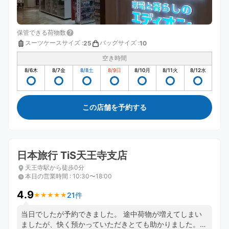
保管できる荷物数
スーツケースサイズ
:
バッグサイズ
:
25
10
空き時間
8/6
木
8/7
金
8/8
土
8/9
日
8/10
月
8/11
火
8/12
水
この店舗を予約する
日本旅行 TiS天王寺支店
天王寺駅から徒歩0分
本日の営業時間
:
10:30〜18:00
4.9
21件
★
★
★
★
★
★
★
★
★
★
当日でしたが予約できました。 途中荷物が増えてしまい
ましたが、快く預かっていただきとても助かりました。