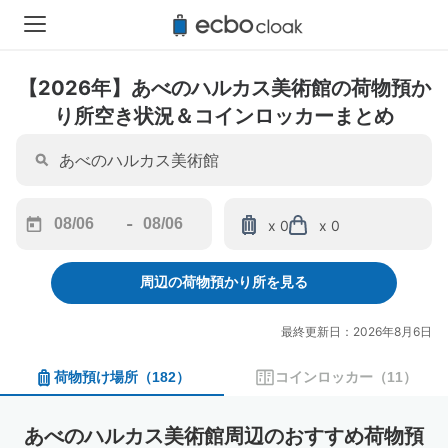
【2026年】あべのハルカス美術館の荷物預か
り所空き状況＆コインロッカーまとめ
-
x 0
x 0
Navigate
Navigate
forward
backward
周辺の荷物預かり所を見る
to
to
interact
interact
with
with
最終更新日：2026年8月6日
the
the
calendar
calendar
荷物預け場所
（
182
）
コインロッカー
（
11
）
and
and
select
select
a
a
あべのハルカス美術館周辺のおすすめ荷物預
date.
date.