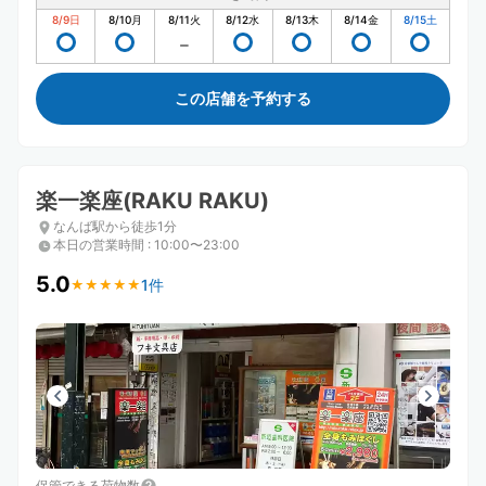
8/9
日
8/10
月
8/11
火
8/12
水
8/13
木
8/14
金
8/15
土
この店舗を予約する
楽一楽座(RAKU RAKU)
なんば駅から徒歩1分
本日の営業時間
:
10:00〜23:00
5.0
1件
★
★
★
★
★
★
★
★
★
★
保管できる荷物数