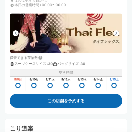
本日の営業時間
:
00:00〜00:00
保管できる荷物数
スーツケースサイズ
:
バッグサイズ
:
30
30
空き時間
8/9
日
8/10
月
8/11
火
8/12
水
8/13
木
8/14
金
8/15
土
この店舗を予約する
こり道楽