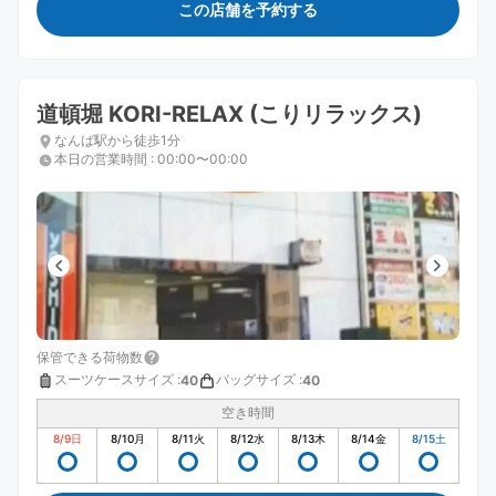
この店舗を予約する
道頓堀 KORI-RELAX (こりリラックス)
なんば駅から徒歩1分
本日の営業時間
:
00:00〜00:00
保管できる荷物数
スーツケースサイズ
:
バッグサイズ
:
40
40
空き時間
8/9
日
8/10
月
8/11
火
8/12
水
8/13
木
8/14
金
8/15
土