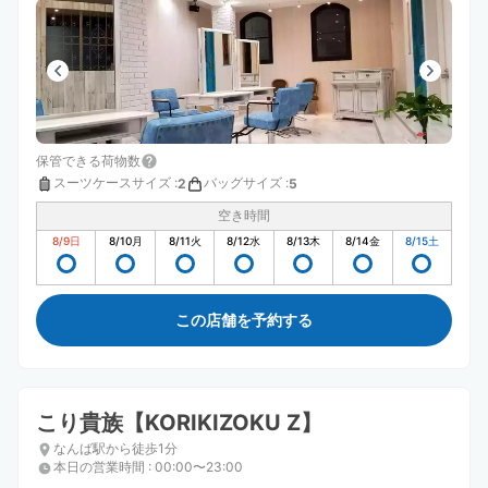
保管できる荷物数
スーツケースサイズ
:
バッグサイズ
:
2
5
空き時間
8/9
日
8/10
月
8/11
火
8/12
水
8/13
木
8/14
金
8/15
土
この店舗を予約する
こり貴族【KORIKIZOKU Z】
なんば駅から徒歩1分
本日の営業時間
:
00:00〜23:00