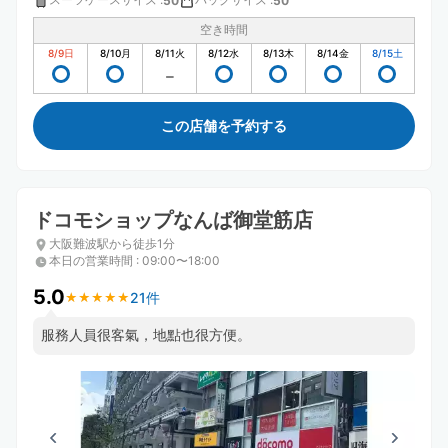
50
50
空き時間
8/9
日
8/10
月
8/11
火
8/12
水
8/13
木
8/14
金
8/15
土
この店舗を予約する
ドコモショップなんば御堂筋店
大阪難波駅から徒歩1分
本日の営業時間
:
09:00〜18:00
5.0
21件
★
★
★
★
★
★
★
★
★
★
服務人員很客氣，地點也很方便。