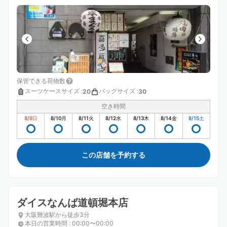
保管できる荷物数
スーツケースサイズ
:
バッグサイズ
:
20
30
空き時間
8/9
日
8/10
月
8/11
火
8/12
水
8/13
木
8/14
金
8/15
土
この店舗を予約する
ダイスなんば道頓堀本店
大阪難波駅から徒歩3分
本日の営業時間
:
00:00〜00:00