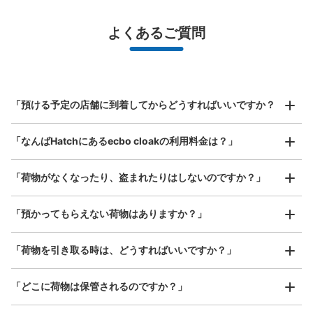
¥500
/
日
最大辺が45cm未満の大きさのお荷物（リュック、ハンド
よくあるご質問
バッグ、お手荷物など）
スマホからお店と日時を

全国1,000箇所以上と提携
指定して事前予約
JR なんば駅北口改札外コインロッカー①
北は北海道から南は沖縄まで都市部を中心に全国で利用可能なサービスです
JR なんば駅駅から徒歩1分
スーツケースサイズ
本日の営業時間
:
05:00
〜
23:30
¥800
「預ける予定の店舗に到着してからどうすればいいですか？
/
日
北口出入口のポンテ広場にある OCATエスカレーターの裏
側にある。 大きいサイズ用
最大辺が45cm以上の大きさのお荷物（スーツケース、楽
「なんばHatchにあるecbo cloakの利用料金は？」
器、ベビーカーなど）
「荷物がなくなったり、盗まれたりはしないのですか？」
好立地 / 好条件店舗も多数
お店で荷物の写真を

「預かってもらえない荷物はありますか？」
アクセスの良い駅ナカ店舗や24時間営業店舗等も多数提携しています
撮ってもらいチェックイン完了
「荷物を引き取る時は、どうすればいいですか？」
「どこに荷物は保管されるのですか？」
保管できる荷物数
中
:
2
/
¥600