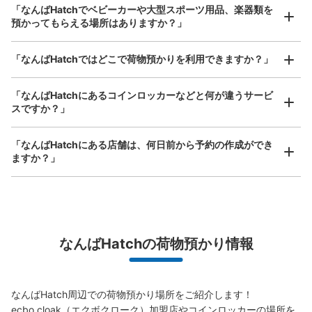
支払い方法
「なんばHatchでベビーカーや大型スポーツ用品、楽器類を
現金
預かってもらえる場所はありますか？」
このコインロッカーの位置を見る
どんなサイズの荷物もOK
「なんばHatchではどこで荷物預かりを利用できますか？」
手ぶらで1日快適に！
楽器、ベビーカー、ゴルフバッグ等、1人が持てる大きさの荷物であればどんなサイズでも
OK
「なんばHatchにあるコインロッカーなどと何が違うサービ
スですか？」
JR なんば駅北口改札外コインロッカー②
JR なんば駅駅から徒歩1分
本日の営業時間
:
05:00
〜
23:30
「なんばHatchにある店舗は、何日前から予約の作成ができ
ますか？」
北口出入口のポンテ広場内にある。 OCATのエスカレータ
ーの横にある。
万が一に備えた安心補償
なんばHatchの荷物預かり情報
荷物の破損、盗難等万が一に備えた保証も完備で安心
なんばHatch周辺での荷物預かり場所をご紹介します！

ecbo cloak（エクボクローク）加盟店やコインロッカーの場所を