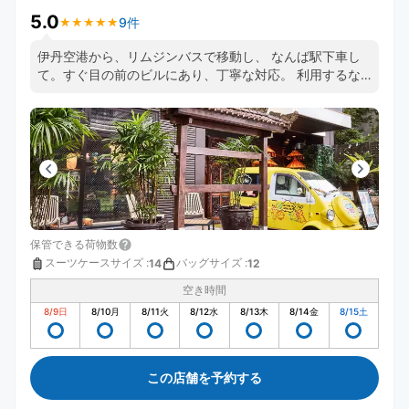
5.0
9件
★
★
★
★
★
★
★
★
★
★
伊丹空港から、リムジンバスで移動し、 なんば駅下車し
て。すぐ目の前のビルにあり、丁寧な対応。 利用するな
ら、最高です
保管できる荷物数
スーツケースサイズ
:
バッグサイズ
:
14
12
空き時間
8/9
日
8/10
月
8/11
火
8/12
水
8/13
木
8/14
金
8/15
土
この店舗を予約する