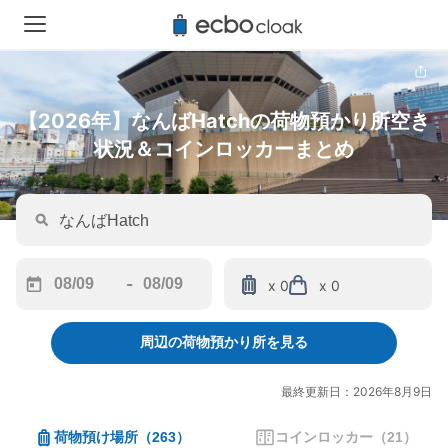
【2026年】なんばHatchの荷物預かり所空き
状況＆コインロッカーまとめ
-
x 0
x 0
Navigate
Navigate
forward
backward
周辺の荷物預かり所を見る
to
to
interact
interact
with
with
最終更新日：2026年8月9日
the
the
calendar
calendar
荷物預け場所
（
263
）
コインロッカー
（
21
）
and
and