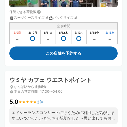
保管できる荷物数
スーツケースサイズ
:
バッグサイズ
:
6
8
空き時間
8/9
日
8/10
月
8/11
火
8/12
水
8/13
木
8/14
金
8/15
土
この店舗を予約する
ウミヤ カフェ ウエストポイント
なんば駅から徒歩5分
本日の営業時間
:
17:30〜04:00
5.0
3件
★
★
★
★
★
★
★
★
★
★
エドシーランのコンサートに行くために利用した気がしま
す…いつだったか むっちゃ親切でした〜思い出してもお店
の方優しかったです！！