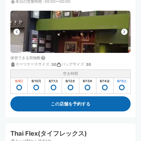
本日の営業時間
:
00:00〜00:00
保管できる荷物数
スーツケースサイズ
:
バッグサイズ
:
30
30
空き時間
8/9
日
8/10
月
8/11
火
8/12
水
8/13
木
8/14
金
8/15
土
この店舗を予約する
Thai Flex(タイフレックス)
なんば駅から徒歩1分