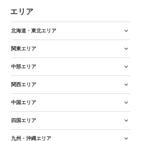
エリア
北海道・東北エリア
北海道
青森県
岩手県
宮城県
秋田県
山形県
福島県
関東エリア
茨城県
栃木県
群馬県
埼玉県
千葉県
東京都
神奈川県
保管できる荷物数
大
:
15
/
¥800
中
:
19
/
¥600
小
:
14
/
¥500
中部エリア
支払い方法
新潟県
富山県
石川県
福井県
山梨県
長野県
岐阜県
静岡県
愛知県
現金
関西エリア
このコインロッカーの位置を見る
三重県
滋賀県
京都府
大阪府
兵庫県
奈良県
和歌山県
中国エリア
鳥取県
島根県
岡山県
広島県
山口県
近鉄大阪難波駅西改札口改札外コインロッ
四国エリア
カー③
徳島県
香川県
愛媛県
高知県
近鉄線大阪難波駅駅から徒歩分
九州・沖縄エリア
本日の営業時間
:
06:00
〜
23:00