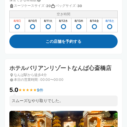
スーツケースサイズ
:
バッグサイズ
:
20
30
空き時間
8/9
日
8/10
月
8/11
火
8/12
水
8/13
木
8/14
金
8/15
土
この店舗を予約する
ホテルバリアンリゾートなんば心斎橋店
なんば駅から徒歩4分
本日の営業時間
:
00:00〜00:00
5.0
9件
★
★
★
★
★
★
★
★
★
★
スムーズなやり取りでした。