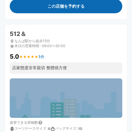
この店舗を予約する
512＆
なんば駅から徒歩15分
本日の営業時間
:
08:00〜20:00
5.0
1件
★
★
★
★
★
★
★
★
★
★
店家態度非常親切 整體很方便
保管できる荷物数
スーツケースサイズ
:
バッグサイズ
:
6
10