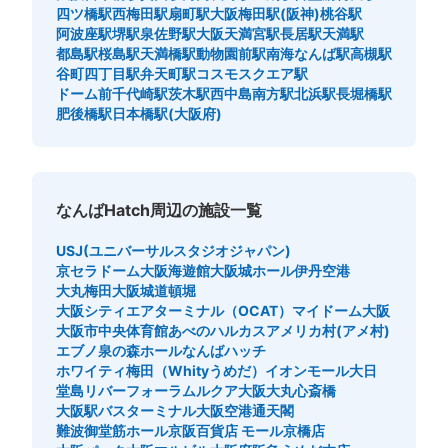
四ツ橋駅
西梅田駅
扇町駅
大阪梅田駅(阪神)
桃谷駅
西改札コインロッカー②
阿波座駅
堺駅
泉佐野駅
大阪天満宮駅
長居駅
天満駅
大阪メトロ御堂筋線なんば駅駅から徒歩分
都島駅
桜島駅
天満橋駅
動物園前駅
南海なんば駅
高槻駅
本日の営業時間
:
06:00
〜
23:00
谷町四丁目駅
弁天町駅
コスモスクエア駅
北西の改札口の正面にある。 人通り多い
ドーム前千代崎駅
茨木駅
西中島南方駅
北浜駅
長堀橋駅
肥後橋駅
日本橋駅(大阪府)
なんばHatch周辺の施設一覧
USJ(ユニバーサルスタジオジャパン)
京セラドーム大阪
海遊館
大阪城ホール
伊丹空港
大丸梅田
大阪城
道頓堀
大阪シティエアターミナル（OCAT）
マイドーム大阪
保管できる荷物数
大阪市中央体育館
あべのハルカス
アメリカ村(アメ村)
大
:
4
/
¥800
中
:
4
/
¥600
小
:
25
/
¥500
エブノ泉の森ホール
なんばハッチ
支払い方法
ホワイティ梅田（Whityうめだ）
イオンモール大日
現金, QR決済
堂島リバーフォーラム
ルクア大阪
大丸心斎橋
大阪駅バスターミナル
大阪空港
通天閣
このコインロッカーの位置を見る
難波御堂筋ホール
京阪百貨店 モール京橋店