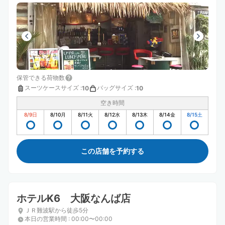
保管できる荷物数
スーツケースサイズ
:
バッグサイズ
:
10
10
空き時間
8/9
日
8/10
月
8/11
火
8/12
水
8/13
木
8/14
金
8/15
土
この店舗を予約する
ホテルK6 大阪なんば店
ＪＲ難波駅から徒歩5分
本日の営業時間
:
00:00〜00:00