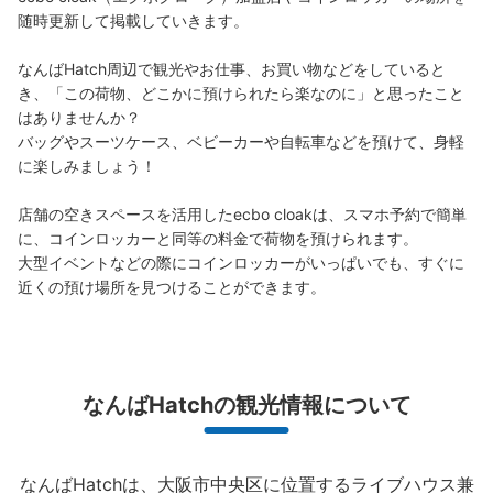
随時更新して掲載していきます。

保管できる荷物数
中
:
4
/
¥600
小
:
8
/
¥400
なんばHatch周辺で観光やお仕事、お買い物などをしていると
支払い方法
き、「この荷物、どこかに預けられたら楽なのに」と思ったこと
現金
はありませんか？

バッグやスーツケース、ベビーカーや自転車などを預けて、身軽
このコインロッカーの位置を見る
に楽しみましょう！

店舗の空きスペースを活用したecbo cloakは、スマホ予約で簡単
に、コインロッカーと同等の料金で荷物を預けられます。

JR なんば駅北口改札外コインロッカー⑥
大型イベントなどの際にコインロッカーがいっぱいでも、すぐに
JR なんば駅駅から徒歩分
近くの預け場所を見つけることができます。
本日の営業時間
:
05:00
〜
23:30
北口改札の横 始発から終電まで
なんばHatchの観光情報について
なんばHatchは、大阪市中央区に位置するライブハウス兼