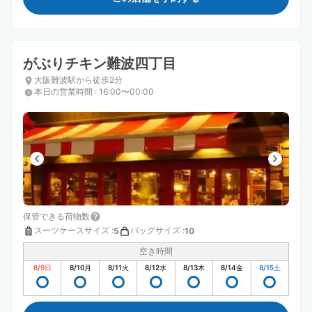
がぶりチキン難波四丁目
大阪難波駅から徒歩2分
本日の営業時間
:
16:00〜00:00
保管できる荷物数
スーツケースサイズ
:
バッグサイズ
:
5
10
空き時間
8/9
日
8/10
月
8/11
火
8/12
水
8/13
木
8/14
金
8/15
土