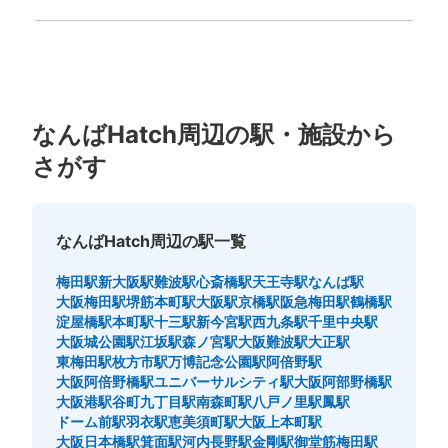
福岡県
佐賀県
長崎県
熊本県
大分県
宮崎県
鹿児島県
沖縄県
改札口横 高さが低いため、使いづらい 100円玉のみ使用
なんばHatch周辺の駅・施設から
さがす
なんばHatch周辺の駅一覧
保管できる荷物数
中
:
4
/
¥700
小
:
6
/
¥400
梅田駅
新大阪駅
難波駅
心斎橋駅
天王寺駅
なんば駅
支払い方法
大阪梅田駅
堺筋本町駅
大阪駅
京橋駅
阪急梅田駅
鶴橋駅
現金
淀屋橋駅
本町駅
十三駅
新今宮駅
西九条駅
千里中央駅
大阪城公園駅
江坂駅
森ノ宮駅
大阪難波駅
大正駅
このコインロッカーの位置を見る
東梅田駅
枚方市駅
万博記念公園駅
阿倍野駅
大阪阿倍野橋駅
ユニバーサルシティ駅
大阪阿部野橋駅
大阪港駅
谷町九丁目駅
南森町駅
八戸ノ里駅
鳳駅
ドーム前駅
羽衣駅
恵美須町駅
大阪上本町駅
大阪地下鉄（メトロ）御堂筋線なんば駅北
大阪日本橋駅
箕面駅
河内長野駅
金剛駅
御堂筋梅田駅