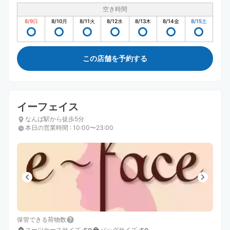
空き時間
8/9
日
8/10
月
8/11
火
8/12
水
8/13
木
8/14
金
8/15
土
この店舗を予約する
イーフェイス
なんば駅から徒歩5分
本日の営業時間
:
10:00〜23:00
保管できる荷物数
スーツケースサイズ
:
バッグサイズ
: