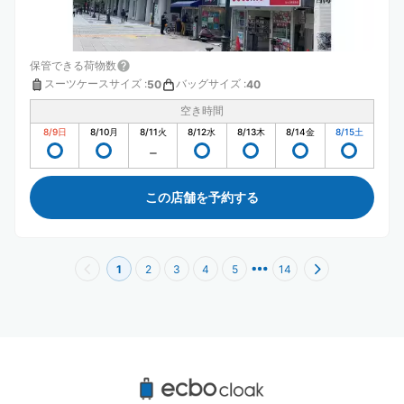
保管できる荷物数
スーツケースサイズ
:
バッグサイズ
:
50
40
空き時間
8/9
日
8/10
月
8/11
火
8/12
水
8/13
木
8/14
金
8/15
土
この店舗を予約する
1
2
3
4
5
14
なんばHatch周辺のおすすめコインロッカー