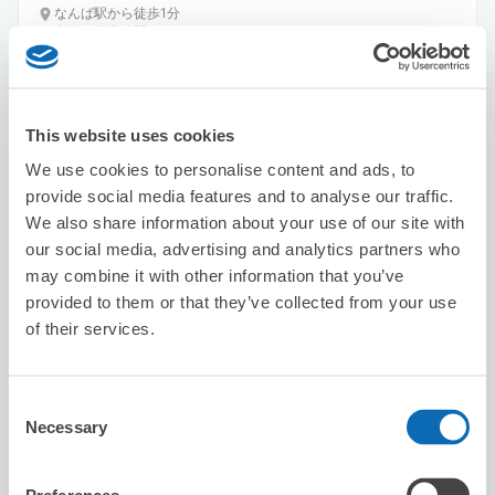
なんば駅から徒歩1分
本日の営業時間
:
10:00〜23:00
This website uses cookies
We use cookies to personalise content and ads, to
provide social media features and to analyse our traffic.
We also share information about your use of our site with
保管できる荷物数
our social media, advertising and analytics partners who
スーツケースサイズ
:
バッグサイズ
:
10
10
may combine it with other information that you’ve
空き時間
provided to them or that they’ve collected from your use
8/9
日
8/10
月
8/11
火
8/12
水
8/13
木
8/14
金
8/15
土
of their services.
この店舗を予約する
Consent
Necessary
Selection