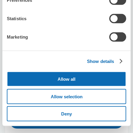
こり重（KORIJYU）
Preferences
なんば駅から徒歩1分
本日の営業時間
:
10:00〜22:00
Statistics
5.0
1件
★
★
★
★
★
★
★
★
★
★
Marketing
Show details
保管できる荷物数
Allow all
スーツケースサイズ
:
バッグサイズ
:
10
10
空き時間
Allow selection
8/9
日
8/10
月
8/11
火
8/12
水
8/13
木
8/14
金
8/15
土
Deny
この店舗を予約する