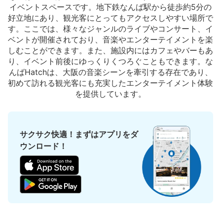
イベントスペースです。地下鉄なんば駅から徒歩約5分の
好立地にあり、観光客にとってもアクセスしやすい場所で
す。ここでは、様々なジャンルのライブやコンサート、イ
ベントが開催されており、音楽やエンターテイメントを楽
保管できる荷物数
しむことができます。また、施設内にはカフェやバーもあ
大
:
18
/
¥600
中
:
18
/
¥400
小
:
18
/
¥300
り、イベント前後にゆっくりくつろぐこともできます。な
支払い方法
んばHatchは、大阪の音楽シーンを牽引する存在であり、
現金
初めて訪れる観光客にも充実したエンターテイメント体験
このコインロッカーの位置を見る
を提供しています。
サクサク快適！まずはアプリをダ
大阪地下鉄（メトロ）四ツ橋線なんば駅北
ウンロード！
改札口改札外コインロッカー③
大阪メトロ四ツ橋線なんば駅駅から徒歩分
本日の営業時間
:
06:00
〜
23:00
北改札口正面突き当たり。コンビニが横にある。 現金の
み使用