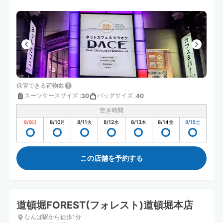
保管できる荷物数
スーツケースサイズ
:
バッグサイズ
:
30
40
空き時間
8/9
日
8/10
月
8/11
火
8/12
水
8/13
木
8/14
金
8/15
土
この店舗を予約する
道頓堀FOREST(フォレスト)道頓堀本店
なんば駅から徒歩1分