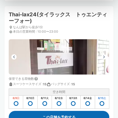
Thai-lax24(タイラックス トゥエンティ
ーフォー)
なんば駅から徒歩1分
本日の営業時間
:
10:00〜23:00
保管できる荷物数
スーツケースサイズ
:
バッグサイズ
:
15
15
空き時間
8/9
日
8/10
月
8/11
火
8/12
水
8/13
木
8/14
金
8/15
土
この店舗を予約する