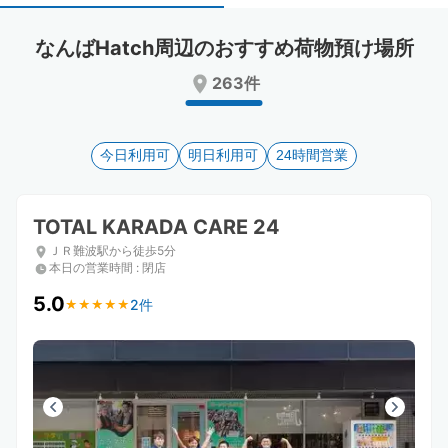
select
select
a
a
なんばHatch周辺のおすすめ荷物預け場所
date.
date.
Press
Press
263件
the
the
question
question
mark
mark
key
今日利用可
key
明日利用可
24時間営業
to
to
get
get
the
the
TOTAL KARADA CARE 24
keyboard
keyboard
ＪＲ難波駅から徒歩5分
shortcuts
shortcuts
本日の営業時間
:
閉店
for
for
changing
changing
5.0
2件
★
★
★
★
★
★
★
★
★
★
dates.
dates.