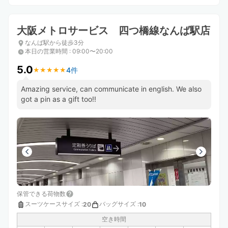
大阪メトロサービス 四つ橋線なんば駅店
なんば駅から徒歩3分
本日の営業時間
:
09:00〜20:00
5.0
4件
★
★
★
★
★
★
★
★
★
★
Amazing service, can communicate in english. We also
got a pin as a gift too!!
保管できる荷物数
スーツケースサイズ
:
バッグサイズ
:
20
10
空き時間