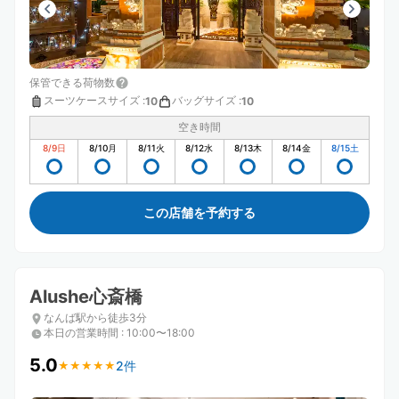
保管できる荷物数
スーツケースサイズ
:
バッグサイズ
:
10
10
空き時間
8/9
日
8/10
月
8/11
火
8/12
水
8/13
木
8/14
金
8/15
土
この店舗を予約する
Alushe心斎橋
なんば駅から徒歩3分
本日の営業時間
:
10:00〜18:00
5.0
2件
★
★
★
★
★
★
★
★
★
★