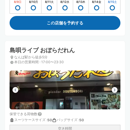
8/9
日
8/10
月
8/11
火
8/12
水
8/13
木
8/14
金
8/15
土
この店舗を予約する
島唄ライブ おぼらだれん
なんば駅から徒歩5分
本日の営業時間
:
17:00〜23:30
保管できる荷物数
スーツケースサイズ
:
バッグサイズ
:
50
50
空き時間