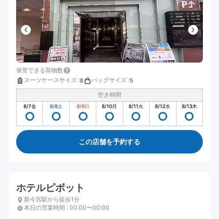
保管できる荷物数
スーツケースサイズ
:
バッグサイズ
:
8
5
空き時間
8/7
金
8/8
土
8/9
日
8/10
月
8/11
火
8/12
水
8/13
木
この店舗を予約する
ホテルピボット
新今宮駅から徒歩1分
本日の営業時間
:
00:00〜00:00