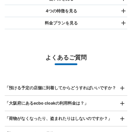
4つの特徴を見る
料金プランを見る
バッグサイズ
¥500
/
日
最大辺が45cm未満の大きさのお荷物（リュック、ハンド
よくあるご質問
バッグ、お手荷物など）
スマホからお店と日時を

全国1,000箇所以上と提携
指定して事前予約
大阪メトロ御堂筋線心斎橋駅北改札外コイ
北は北海道から南は沖縄まで都市部を中心に全国で利用可能なサービスです
ンロッカー①
スーツケースサイズ
¥800
大阪メトロ御堂筋線心斎橋駅駅から徒歩1分
「預ける予定の店舗に到着してからどうすればいいですか？
/
日
本日の営業時間
:
11:00
〜
20:00
最大辺が45cm以上の大きさのお荷物（スーツケース、楽
クリスタル長堀地下街・御堂筋メトロ広場 北改札口から2
「大阪府にあるecbo cloakの利用料金は？」
器、ベビーカーなど）
番出口方向に歩き、南12出口階段下にある。
「荷物がなくなったり、盗まれたりはしないのですか？」
好立地 / 好条件店舗も多数