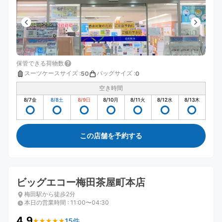
保管できる荷物数
スーツケースサイズ
:
バッグサイズ
:
50
0
空き時間
8/7
金
8/8
土
8/9
日
8/10
月
8/11
火
8/12
水
8/13
木
この店舗を予約する
ビッグエコー梅田茶屋町本店
梅田駅から徒歩2分
本日の営業時間
:
11:00〜04:30
4.9
15件
★
★
★
★
★
★
★
★
★
★