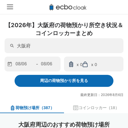
【2026年】大阪府の荷物預かり所空き状況＆
コインロッカーまとめ
-
x 0
x 0
Navigate
Navigate
forward
backward
周辺の荷物預かり所を見る
to
to
interact
interact
with
with
最終更新日：2026年8月6日
the
the
calendar
calendar
荷物預け場所
（
387
）
コインロッカー
（
18
）
and
and
select
select
a
a
大阪府周辺のおすすめ荷物預け場所
date.
date.