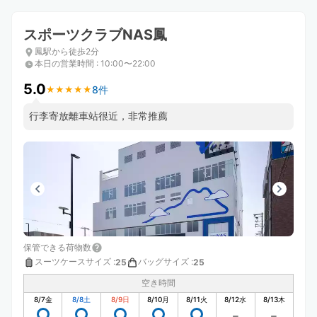
スポーツクラブNAS鳳
鳳駅から徒歩2分
本日の営業時間
:
10:00〜22:00
5.0
8件
★
★
★
★
★
★
★
★
★
★
行李寄放離車站很近，非常推薦
保管できる荷物数
スーツケースサイズ
:
バッグサイズ
:
25
25
空き時間
8/7
金
8/8
土
8/9
日
8/10
月
8/11
火
8/12
水
8/13
木