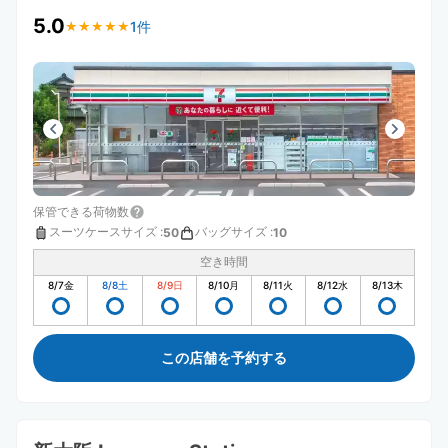
5.0
1件
★
★
★
★
★
★
★
★
★
★
保管できる荷物数
スーツケースサイズ
:
バッグサイズ
:
50
10
空き時間
8/7
金
8/8
土
8/9
日
8/10
月
8/11
火
8/12
水
8/13
木
この店舗を予約する