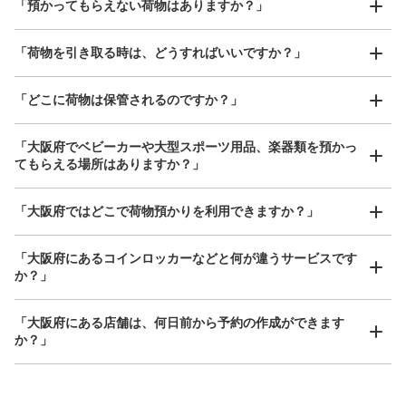
お店で荷物の写真を

「預かってもらえない荷物はありますか？」
アクセスの良い駅ナカ店舗や24時間営業店舗等も多数提携しています
撮ってもらいチェックイン完了
「荷物を引き取る時は、どうすればいいですか？」
「どこに荷物は保管されるのですか？」
保管できる荷物数
「大阪府でベビーカーや大型スポーツ用品、楽器類を預かっ
大
:
8
/
¥800
中
:
8
/
¥600
小
:
5
/
¥400
てもらえる場所はありますか？」
支払い方法
現金, QR決済
どんなサイズの荷物もOK
「大阪府ではどこで荷物預かりを利用できますか？」
このコインロッカーの位置を見る
手ぶらで1日快適に！
楽器、ベビーカー、ゴルフバッグ等、1人が持てる大きさの荷物であればどんなサイズでも
OK
「大阪府にあるコインロッカーなどと何が違うサービスです
か？」
大阪メトロ御堂筋線心斎橋駅北改札内B2
Fコインロッカー⑥
「大阪府にある店舗は、何日前から予約の作成ができます
か？」
大阪メトロ御堂筋線心斎橋駅駅から徒歩分
本日の営業時間
:
11:00
〜
20:00
北改札内B2F 四ツ橋線・長堀鶴見緑地線の連絡通路にある