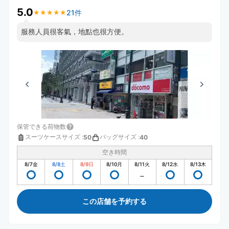
5.0
21件
★
★
★
★
★
★
★
★
★
★
服務人員很客氣，地點也很方便。
保管できる荷物数
スーツケースサイズ
:
バッグサイズ
:
50
40
空き時間
8/7
金
8/8
土
8/9
日
8/10
月
8/11
火
8/12
水
8/13
木
この店舗を予約する