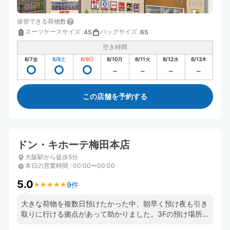
保管できる荷物数
スーツケースサイズ
:
バッグサイズ
:
45
65
空き時間
8/7
金
8/8
土
8/9
日
8/10
月
8/11
火
8/12
水
8/13
木
この店舗を予約する
ドン・キホーテ梅田本店
大阪駅から徒歩5分
本日の営業時間
:
00:00〜00:00
5.0
9件
★
★
★
★
★
★
★
★
★
★
大きな荷物を複数日預けたかった中、朝早く預け夜も引き
取りに行ける拠点があって助かりました。3Fの預け場所
に直通のエスカレーターがあるおかげで店内を右往左往せ