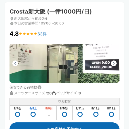
Crosta新大阪 (一律1000円/日)
新大阪駅から徒歩0分
本日の営業時間
:
09:00〜20:00
4.8
63件
★
★
★
★
★
★
★
★
★
★
保管できる荷物数
スーツケースサイズ
:
バッグサイズ
:
20
0
空き時間
8/7
金
8/8
土
8/9
日
8/10
月
8/11
火
8/12
水
8/13
木