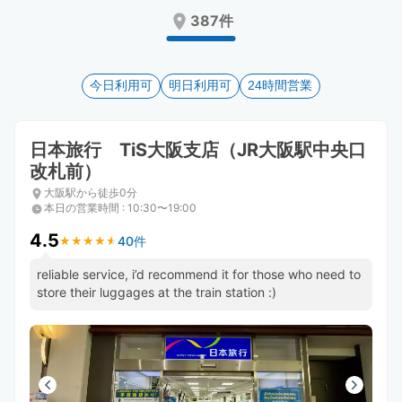
Press
Press
387件
the
the
question
question
mark
mark
key
今日利用可
key
明日利用可
24時間営業
to
to
get
get
the
the
日本旅行 TiS大阪支店（JR大阪駅中央口
keyboard
keyboard
改札前）
shortcuts
shortcuts
大阪駅から徒歩0分
for
for
本日の営業時間
:
10:30〜19:00
changing
changing
dates.
dates.
4.5
40件
★
★
★
★
★
★
★
★
★
★
reliable service, i’d recommend it for those who need to
store their luggages at the train station :)