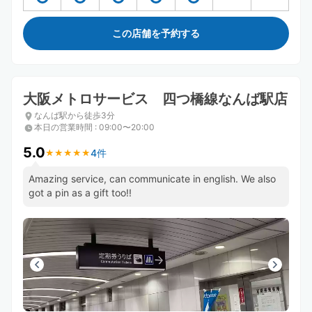
この店舗を予約する
大阪メトロサービス 四つ橋線なんば駅店
なんば駅から徒歩3分
本日の営業時間
:
09:00〜20:00
5.0
4件
★
★
★
★
★
★
★
★
★
★
Amazing service, can communicate in english. We also
got a pin as a gift too!!