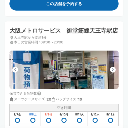
この店舗を予約する
大阪メトロサービス 御堂筋線天王寺駅店
天王寺駅から徒歩1分
本日の営業時間
:
09:00〜20:00
保管できる荷物数
スーツケースサイズ
:
バッグサイズ
:
20
10
空き時間
8/7
金
8/8
土
8/9
日
8/10
月
8/11
火
8/12
水
8/13
木