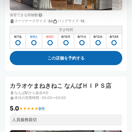
保管できる荷物数
スーツケースサイズ
:
バッグサイズ
:
30
15
空き時間
8/7
金
8/8
土
8/9
日
8/10
月
8/11
火
8/12
水
8/13
木
この店舗を予約する
カラオケまねきねこ なんばＨＩＰＳ店
なんば駅から徒歩4分
本日の営業時間
:
00:00〜00:00
5.0
9件
★
★
★
★
★
★
★
★
★
★
人員服務親切