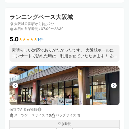
ランニングベース大阪城
大阪城公園駅から徒歩2分
本日の営業時間
:
07:00〜22:30
5.0
1件
★
★
★
★
★
★
★
★
★
★
素晴らしい対応でありがたかったです。 大阪城ホールに
コンサートで訪れた時は、利用させていただきます！ あ
りがとうございました！
保管できる荷物数
スーツケースサイズ
:
バッグサイズ
:
10
5
空き時間