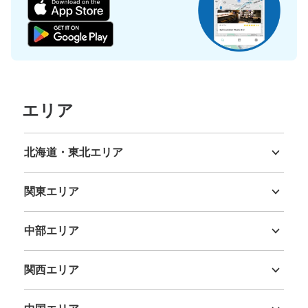
大阪メトロ御堂筋線心斎橋駅北改札内コイ
ンロッカー⑥
大阪メトロ御堂筋線心斎橋駅駅から徒歩分
本日の営業時間
:
11:00
〜
20:00
北改札内・B2階 四ツ橋線と長堀鶴見緑地線の連絡通路を
エリア
にある。 小さいロッカーが多い 100円玉のみ使用可
北海道・東北エリア
北海道
青森県
岩手県
宮城県
秋田県
山形県
福島県
関東エリア
茨城県
栃木県
群馬県
埼玉県
千葉県
東京都
神奈川県
中部エリア
新潟県
富山県
石川県
福井県
山梨県
長野県
岐阜県
静岡県
愛知県
関西エリア
保管できる荷物数
三重県
滋賀県
京都府
大阪府
兵庫県
奈良県
和歌山県
中
:
3
/
¥600
小
:
66
/
¥400
支払い方法