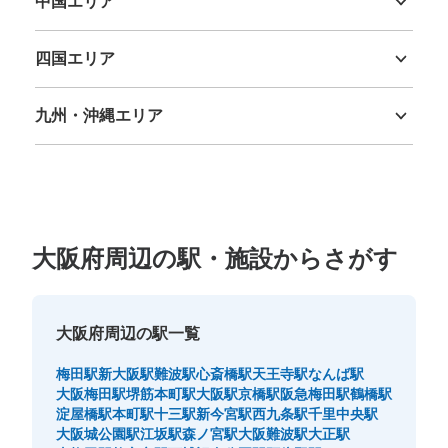
中国エリア
現金
鳥取県
島根県
岡山県
広島県
山口県
このコインロッカーの位置を見る
四国エリア
徳島県
香川県
愛媛県
高知県
九州・沖縄エリア
大阪メトロ御堂筋線心斎橋駅北改札外コイ
福岡県
佐賀県
長崎県
熊本県
大分県
宮崎県
鹿児島県
沖縄県
ンロッカー②
大阪メトロ御堂筋線心斎橋駅駅から徒歩2分
本日の営業時間
:
11:00
〜
20:00
クリスタル長堀地下街・佐野屋橋筋フィッシュ広場 北改
大阪府周辺の駅・施設からさがす
札口から2番出口方向に歩き、北11出口階段下付近にあ
る。
大阪府周辺の駅一覧
梅田駅
新大阪駅
難波駅
心斎橋駅
天王寺駅
なんば駅
大阪梅田駅
堺筋本町駅
大阪駅
京橋駅
阪急梅田駅
鶴橋駅
淀屋橋駅
本町駅
十三駅
新今宮駅
西九条駅
千里中央駅
大阪城公園駅
江坂駅
森ノ宮駅
大阪難波駅
大正駅