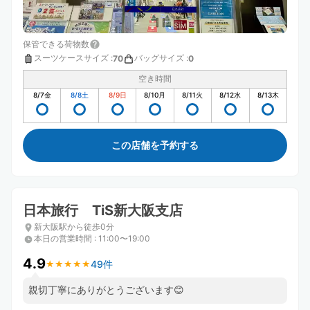
保管できる荷物数
スーツケースサイズ
:
バッグサイズ
:
70
0
空き時間
8/7
金
8/8
土
8/9
日
8/10
月
8/11
火
8/12
水
8/13
木
この店舗を予約する
日本旅行 TiS新大阪支店
新大阪駅から徒歩0分
本日の営業時間
:
11:00〜19:00
4.9
49件
★
★
★
★
★
★
★
★
★
★
親切丁寧にありがとうございます😊