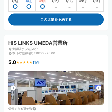
8/7
金
8/8
土
8/9
日
8/10
月
8/11
火
8/12
水
8/13
木
この店舗を予約する
HIS LINKS UMEDA営業所
大阪駅から徒歩5分
本日の営業時間
:
10:00〜20:00
5.0
11件
★
★
★
★
★
★
★
★
★
★
保管できる荷物数