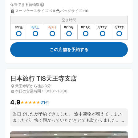
保管できる荷物数
スーツケースサイズ
:
バッグサイズ
:
20
10
空き時間
8/7
金
8/8
土
8/9
日
8/10
月
8/11
火
8/12
水
8/13
木
この店舗を予約する
日本旅行 TiS天王寺支店
天王寺駅から徒歩0分
本日の営業時間
:
10:30〜18:00
4.9
21件
★
★
★
★
★
★
★
★
★
★
当日でしたが予約できました。 途中荷物が増えてしまい
ましたが、快く預かっていただきとても助かりました。
とても便利で安心できるのでまた予約させていただきまし
た。 またお願いします。