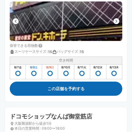
ずにすみますし預け入れや、受け取りもスムーズでした。
また機会があれば利用します。
保管できる荷物数
スーツケースサイズ
:
バッグサイズ
:
15
15
空き時間
8/7
金
8/8
土
8/9
日
8/10
月
8/11
火
8/12
水
8/13
木
この店舗を予約する
ドコモショップなんば御堂筋店
大阪難波駅から徒歩1分
本日の営業時間
:
09:00〜18:00