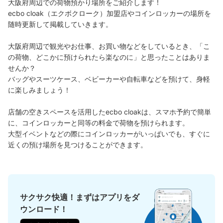
大阪府周辺での荷物預かり場所をご紹介します！

大阪メトロ御堂筋線心斎橋駅駅から徒歩分
本日の営業時間
:
11:00
〜
20:00
ecbo cloak（エクボクローク）加盟店やコインロッカーの場所を
随時更新して掲載していきます。

北改札・B2F 四ツ橋線と長堀鶴見緑地線の連絡通路にあ
る。 100円玉のみ使用可
大阪府周辺で観光やお仕事、お買い物などをしているとき、「こ
の荷物、どこかに預けられたら楽なのに」と思ったことはありま
せんか？

バッグやスーツケース、ベビーカーや自転車などを預けて、身軽
に楽しみましょう！

店舗の空きスペースを活用したecbo cloakは、スマホ予約で簡単
に、コインロッカーと同等の料金で荷物を預けられます。

大型イベントなどの際にコインロッカーがいっぱいでも、すぐに
近くの預け場所を見つけることができます。
保管できる荷物数
大
:
4
/
¥800
中
:
25
/
¥600
支払い方法
現金
サクサク快適！まずはアプリをダ
このコインロッカーの位置を見る
ウンロード！