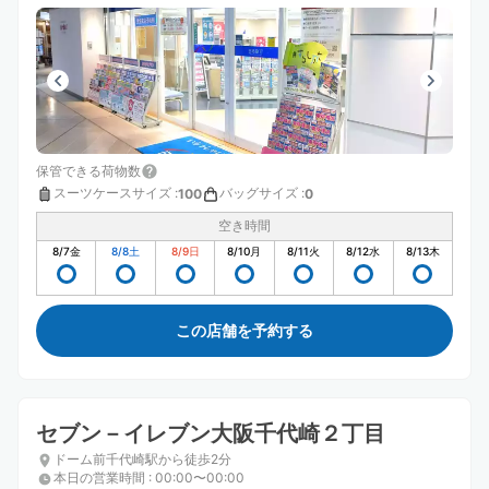
保管できる荷物数
スーツケースサイズ
:
バッグサイズ
:
100
0
空き時間
8/7
金
8/8
土
8/9
日
8/10
月
8/11
火
8/12
水
8/13
木
この店舗を予約する
セブン－イレブン大阪千代崎２丁目
ドーム前千代崎駅から徒歩2分
本日の営業時間
:
00:00〜00:00