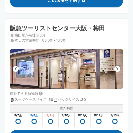
この店舗を予約する
阪急ツーリストセンター大阪・梅田
梅田駅から徒歩3分
本日の営業時間
:
08:00〜16:30
保管できる荷物数
スーツケースサイズ
:
バッグサイズ
:
50
20
空き時間
8/7
金
8/8
土
8/9
日
8/10
月
8/11
火
8/12
水
8/13
木