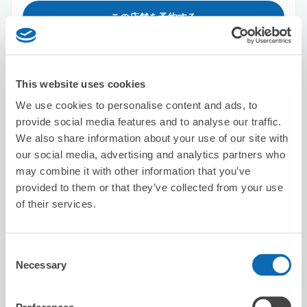
この店舗を予約する
日本旅行 TiS梅田支店(JR大阪駅桜橋口
This website uses cookies
改札横）
We use cookies to personalise content and ads, to
大阪駅から徒歩0分
provide social media features and to analyse our traffic.
本日の営業時間
:
10:30〜17:00
We also share information about your use of our site with
5.0
4件
★
★
★
★
★
★
★
★
★
★
our social media, advertising and analytics partners who
may combine it with other information that you’ve
provided to them or that they’ve collected from your use
of their services.
Consent
Necessary
Selection
保管できる荷物数
スーツケースサイズ
:
バッグサイズ
:
50
0