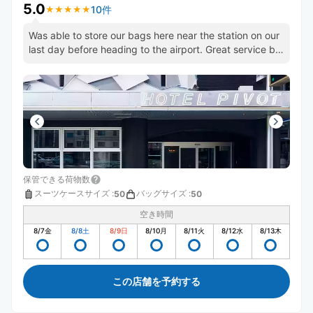
5.0
10件
★
★
★
★
★
★
★
★
★
★
Was able to store our bags here near the station on our
last day before heading to the airport. Great service by
staff
保管できる荷物数
スーツケースサイズ
:
バッグサイズ
:
50
50
空き時間
8/7
金
8/8
土
8/9
日
8/10
月
8/11
火
8/12
水
8/13
木
この店舗を予約する