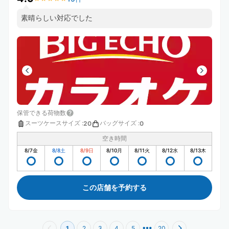
素晴らしい対応でした
保管できる荷物数
スーツケースサイズ
:
バッグサイズ
:
20
0
空き時間
8/7
金
8/8
土
8/9
日
8/10
月
8/11
火
8/12
水
8/13
木
この店舗を予約する
1
2
3
4
5
20