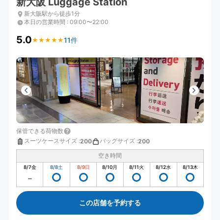
新大阪 Luggage Station
新大阪駅から徒歩1分
本日の営業時間
:
09:00〜22:00
5.0
11件
★
★
★
★
★
★
★
★
★
★
保管できる荷物数
スーツケースサイズ
:
バッグサイズ
:
200
200
空き時間
8/7
金
8/8
土
8/9
日
8/10
月
8/11
火
8/12
水
8/13
木
この店舗を予約する