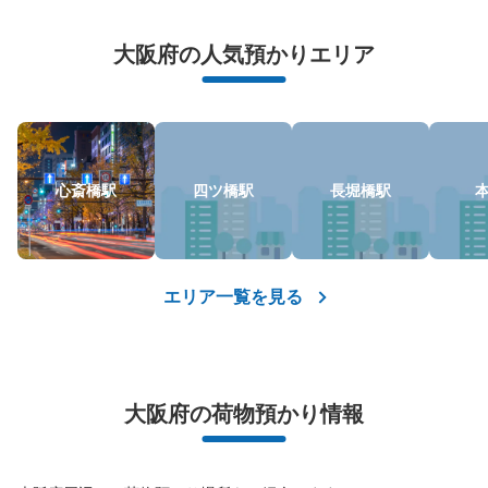
万が一に備えた安心補償
荷物の破損、盗難等万が一に備えた保証も完備で安心
大阪府の人気預かりエリア
心斎橋駅
四ツ橋駅
長堀橋駅
保管できる荷物数
中
:
3
/
¥600
小
:
66
/
¥400
支払い方法
エリア一覧を見る
現金
このコインロッカーの位置を見る
大阪府の荷物預かり情報
大阪メトロ御堂筋線心斎橋駅北改札内コイ
ンロッカー⑦