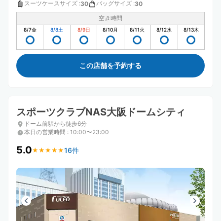
スーツケースサイズ
:
バッグサイズ
:
30
30
空き時間
8/7
金
8/8
土
8/9
日
8/10
月
8/11
火
8/12
水
8/13
木
この店舗を予約する
スポーツクラブNAS大阪ドームシティ
ドーム前駅から徒歩6分
本日の営業時間
:
10:00〜23:00
5.0
16件
★
★
★
★
★
★
★
★
★
★