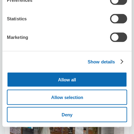
Preferences
空き時間
8/7
金
8/8
土
8/9
日
8/10
月
8/11
火
8/12
水
8/13
木
Statistics
この店舗を予約する
Marketing
JTB大阪なんば店
Show details
なんば駅から徒歩1分
本日の営業時間
:
10:00〜19:00
Allow all
5.0
8件
★
★
★
★
★
★
★
★
★
★
服務人員非常的親切
Allow selection
Deny