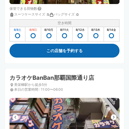
保管できる荷物数
スーツケースサイズ
:
バッグサイズ
:
5
0
空き時間
8/8
土
8/9
日
8/10
月
8/11
火
8/12
水
8/13
木
8/14
金
この店舗を予約する
カラオケBanBan那覇国際通り店
美栄橋駅から徒歩5分
本日の営業時間
:
11:00〜06:00