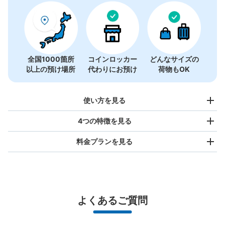
コインロッカーの情報はありません
全国1000箇所
コインロッカー
どんなサイズの
以上の預け場所
代わりにお預け
荷物もOK
使い方を見る
4つの特徴を見る
料金プランを見る
バッグサイズ
¥500
/
日
最大辺が45cm未満の大きさのお荷物（リュック、ハンド
よくあるご質問
バッグ、お手荷物など）
スマホからお店と日時を

全国1,000箇所以上と提携
指定して事前予約
北は北海道から南は沖縄まで都市部を中心に全国で利用可能なサービスです