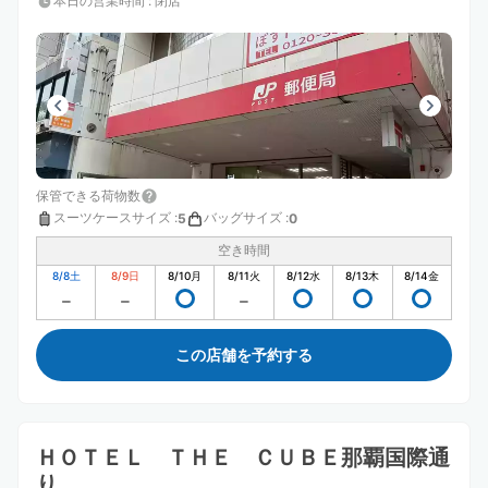
本日の営業時間
:
閉店
保管できる荷物数
スーツケースサイズ
:
バッグサイズ
:
5
0
空き時間
8/8
土
8/9
日
8/10
月
8/11
火
8/12
水
8/13
木
8/14
金
この店舗を予約する
ＨＯＴＥＬ ＴＨＥ ＣＵＢＥ那覇国際通
り