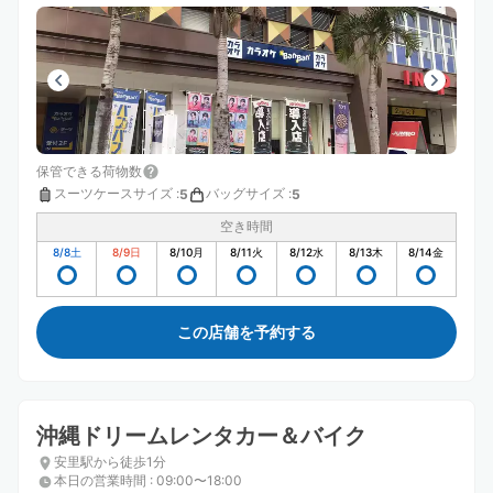
保管できる荷物数
スーツケースサイズ
:
バッグサイズ
:
5
5
空き時間
8/8
土
8/9
日
8/10
月
8/11
火
8/12
水
8/13
木
8/14
金
この店舗を予約する
沖縄ドリームレンタカー＆バイク
安里駅から徒歩1分
本日の営業時間
:
09:00〜18:00