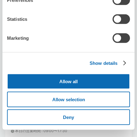
Preferences
Statistics
Marketing
保管できる荷物数
スーツケースサイズ
:
バッグサイズ
:
3
3
空き時間
Show details
8/8
土
8/9
日
8/10
月
8/11
火
8/12
水
8/13
木
8/14
金
Allow all
この店舗を予約する
Allow selection
Deny
ハート・コーポレーション
美栄橋駅から徒歩20分
本日の営業時間
:
09:00〜17:30