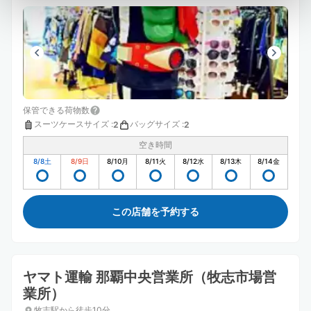
保管できる荷物数
スーツケースサイズ
:
バッグサイズ
:
2
2
空き時間
8/8
土
8/9
日
8/10
月
8/11
火
8/12
水
8/13
木
8/14
金
この店舗を予約する
ヤマト運輸 那覇中央営業所（牧志市場営
業所）
牧志駅から徒歩10分