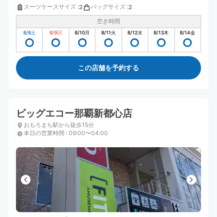
スーツケースサイズ
:
バッグサイズ
:
2
2
空き時間
8/8
土
8/9
日
8/10
月
8/11
火
8/12
水
8/13
木
8/14
金
この店舗を予約する
ビッグエコー那覇新都心店
おもろまち駅から徒歩15分
本日の営業時間
:
09:00〜04:00