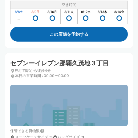
空き時間
8/8
土
8/9
日
8/10
月
8/11
火
8/12
水
8/13
木
8/14
金
この店舗を予約する
セブンーイレブン那覇久茂地３丁目
県庁前駅から徒歩4分
本日の営業時間
:
00:00〜00:00
保管できる荷物数
スーツケースサイズ
:
バッグサイズ
:
5
3