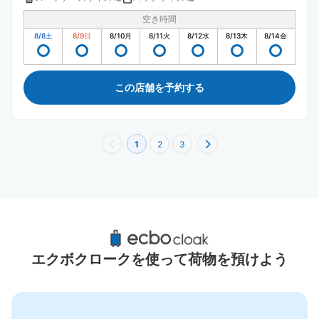
空き時間
8/8
土
8/9
日
8/10
月
8/11
火
8/12
水
8/13
木
8/14
金
この店舗を予約する
1
2
3
T ギャラリア 沖縄周辺のおすすめコインロッ
カー
エクボクロークを使って荷物を預けよう
0件