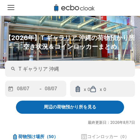
【2026年】T ギャラリア 沖縄の荷物預かり所
空き状況＆コインロッカーまとめ
-
x 0
x 0
Navigate
Navigate
forward
backward
周辺の荷物預かり所を見る
to
to
interact
interact
with
with
最終更新日：2026年8月7日
the
the
calendar
calendar
荷物預け場所
（
50
）
コインロッカー
（
0
）
and
and