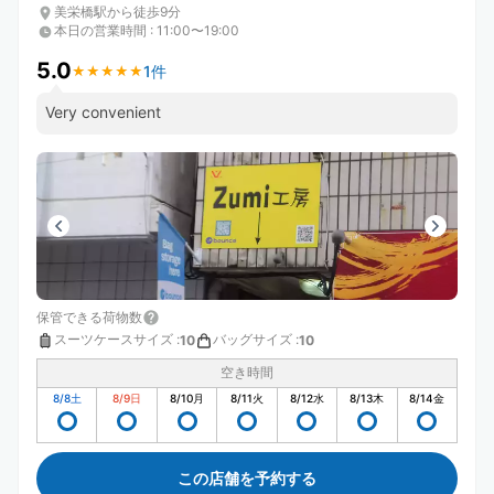
美栄橋駅から徒歩9分
本日の営業時間
:
11:00〜19:00
5.0
1件
★
★
★
★
★
★
★
★
★
★
Very convenient
保管できる荷物数
スーツケースサイズ
:
バッグサイズ
:
10
10
空き時間
8/8
土
8/9
日
8/10
月
8/11
火
8/12
水
8/13
木
8/14
金
この店舗を予約する