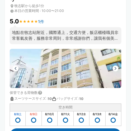
牧志駅から徒歩1分
本日の営業時間
:
10:00〜21:00
5.0
1件
★
★
★
★
★
★
★
★
★
★
地點在牧志站附近，國際通上，交通方便，飯店櫃檯職員非
常客氣友善，服務非常周到，非常感謝你們，讓我有個美好
的旅遊體驗
保管できる荷物数
スーツケースサイズ
:
バッグサイズ
:
10
10
空き時間
8/8
土
8/9
日
8/10
月
8/11
火
8/12
水
8/13
木
8/14
金