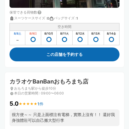
保管できる荷物数
スーツケースサイズ
:
バッグサイズ
:
0
1
空き時間
8/8
土
8/9
日
8/10
月
8/11
火
8/12
水
8/13
木
8/14
金
この店舗を予約する
カラオケBanBanおもろまち店
おもろまち駅から徒歩10分
本日の営業時間
:
09:00〜06:00
5.0
1件
★
★
★
★
★
★
★
★
★
★
很方便～～ 只是上面標注有電梯，實際上沒有！！ 還好我
身強體壯可以自己搬大型行李