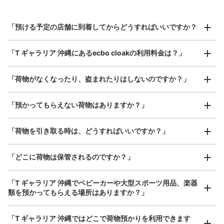
スーツケースサイズ
¥800
「預ける予定の店舗に到着してからどうすればいいですか？
/
日
最大辺が45cm以上の大きさのお荷物（スーツケース、楽
「T ギャラリア 沖縄にあるecbo cloakの利用料金は？」
器、ベビーカーなど）
「荷物がなくなったり、盗まれたりはしないのですか？」
好立地 / 好条件店舗も多数
お店で荷物の写真を

「預かってもらえない荷物はありますか？」
アクセスの良い駅ナカ店舗や24時間営業店舗等も多数提携しています
撮ってもらいチェックイン完了
「荷物を引き取る時は、どうすればいいですか？」
「どこに荷物は保管されるのですか？」
「T ギャラリア 沖縄でベビーカーや大型スポーツ用品、楽器
類を預かってもらえる場所はありますか？」
どんなサイズの荷物もOK
「T ギャラリア 沖縄ではどこで荷物預かりを利用できます