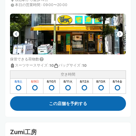
本日の営業時間
:
09:00〜20:00
保管できる荷物数
スーツケースサイズ
:
バッグサイズ
:
10
10
空き時間
8/8
土
8/9
日
8/10
月
8/11
火
8/12
水
8/13
木
8/14
金
この店舗を予約する
Zumi工房