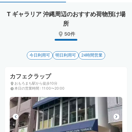
select
select
a
a
T ギャラリア 沖縄周辺のおすすめ荷物預け場
date.
date.
Press
Press
所
the
the
50件
question
question
mark
mark
key
key
to
to
今日利用可
明日利用可
24時間営業
get
get
the
the
keyboard
keyboard
カフェクラップ
shortcuts
shortcuts
for
for
おもろまち駅から徒歩10分
changing
changing
本日の営業時間
:
11:00〜20:00
dates.
dates.