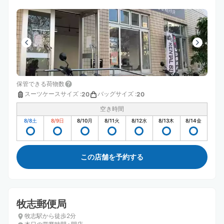
保管できる荷物数
スーツケースサイズ
:
バッグサイズ
:
20
20
空き時間
8/8
土
8/9
日
8/10
月
8/11
火
8/12
水
8/13
木
8/14
金
この店舗を予約する
牧志郵便局
牧志駅から徒歩2分