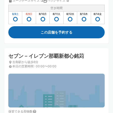
スーツケースサイズ
:
バッグサイズ
:
3
0
空き時間
8/8
土
8/9
日
8/10
月
8/11
火
8/12
水
8/13
木
8/14
金
この店舗を予約する
セブン－イレブン那覇新都心銘苅
古島駅から徒歩6分
本日の営業時間
:
00:00〜00:00
保管できる荷物数