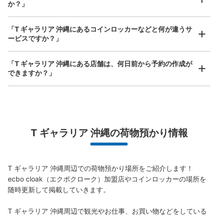
手ぶらで1日快適に！
楽器、ベビーカー、ゴルフバッグ等、1人が持てる大きさの荷物であればどんなサイズでも
か？」
OK
「T ギャラリア 沖縄にあるコインロッカーなどと何が違うサ
ービスですか？」
「T ギャラリア 沖縄にある店舗は、何日前から予約の作成が
できますか？」
万が一に備えた安心補償
荷物の破損、盗難等万が一に備えた保証も完備で安心
T ギャラリア 沖縄の荷物預かり情報
T ギャラリア 沖縄周辺での荷物預かり場所をご紹介します！

ecbo cloak（エクボクローク）加盟店やコインロッカーの場所を
随時更新して掲載していきます。

T ギャラリア 沖縄周辺で観光やお仕事、お買い物などをしている