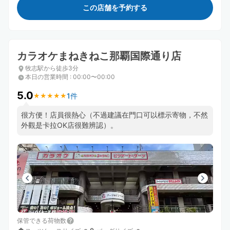
この店舗を予約する
カラオケまねきねこ那覇国際通り店
牧志駅から徒歩3分
本日の営業時間
:
00:00〜00:00
5.0
1件
★
★
★
★
★
★
★
★
★
★
很方便！店員很熱心（不過建議在門口可以標示寄物，不然
外觀是卡拉OK店很難辨認）。
保管できる荷物数