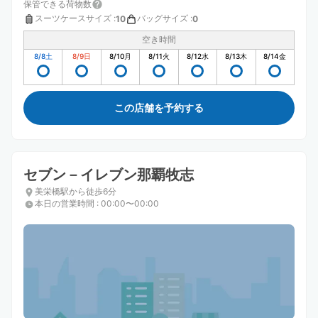
保管できる荷物数
スーツケースサイズ
:
バッグサイズ
:
10
0
空き時間
8/8
土
8/9
日
8/10
月
8/11
火
8/12
水
8/13
木
8/14
金
この店舗を予約する
セブン－イレブン那覇牧志
美栄橋駅から徒歩6分
本日の営業時間
:
00:00〜00:00