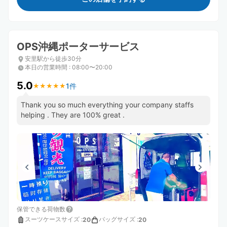
OPS沖縄ポーターサービス
安里駅から徒歩30分
本日の営業時間
:
08:00〜20:00
5.0
1件
★
★
★
★
★
★
★
★
★
★
Thank you so much everything your company staffs
helping . They are 100% great .
保管できる荷物数
スーツケースサイズ
:
バッグサイズ
:
20
20