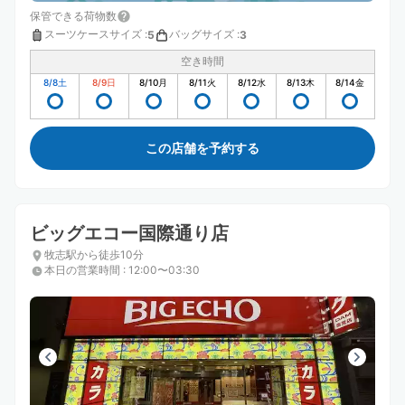
保管できる荷物数
スーツケースサイズ
:
バッグサイズ
:
5
3
空き時間
8/8
土
8/9
日
8/10
月
8/11
火
8/12
水
8/13
木
8/14
金
この店舗を予約する
ビッグエコー国際通り店
牧志駅から徒歩10分
本日の営業時間
:
12:00〜03:30