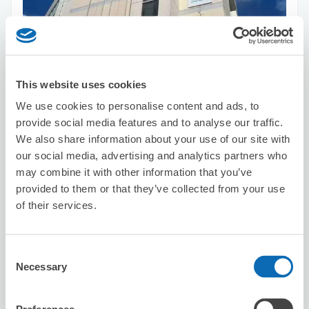
This website uses cookies
保管できる荷物数
We use cookies to personalise content and ads, to
スーツケースサイズ
:
バッグサイズ
:
5
3
provide social media features and to analyse our traffic.
空き時間
We also share information about your use of our site with
8/8
土
8/9
日
8/10
月
8/11
火
8/12
水
8/13
木
8/14
金
our social media, advertising and analytics partners who
may combine it with other information that you’ve
provided to them or that they’ve collected from your use
この店舗を予約する
of their services.
Consent
セブン－イレブン那覇前島２丁目
Necessary
Selection
美栄橋駅から徒歩6分
本日の営業時間
:
00:00〜00:00