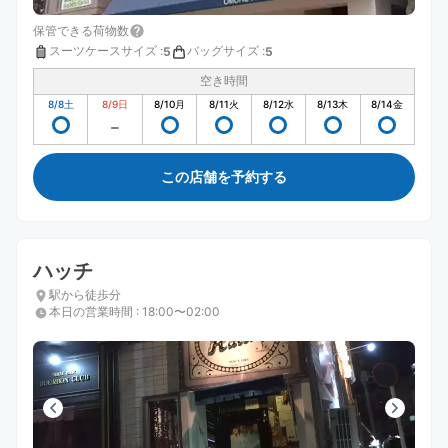
保管できる荷物数
スーツケースサイズ
:
バッグサイズ
:
5
5
空き時間
8/8
土
8/9
日
8/10
月
8/11
火
8/12
水
8/13
木
8/14
金
この店舗を予約する
ハッチ
駅から徒歩分
本日の営業時間
:
18:00〜02:00