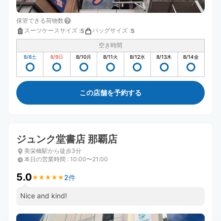
保管できる荷物数
スーツケースサイズ
:
バッグサイズ
:
5
5
空き時間
8/8
土
8/9
日
8/10
月
8/11
火
8/12
水
8/13
木
8/14
金
この店舗を予約する
ジュンク堂書店 那覇店
美栄橋駅から徒歩3分
本日の営業時間
:
10:00〜21:00
5.0
2件
★
★
★
★
★
★
★
★
★
★
Nice and kind!