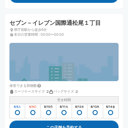
セブン－イレブン国際通松尾１丁目
県庁前駅から徒歩6分
本日の営業時間
:
00:00〜00:00
保管できる荷物数
スーツケースサイズ
:
バッグサイズ
:
2
2
空き時間
8/8
土
8/9
日
8/10
月
8/11
火
8/12
水
8/13
木
8/14
金
この店舗を予約する