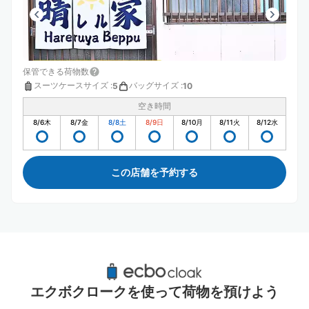
保管できる荷物数
スーツケースサイズ
:
バッグサイズ
:
5
10
空き時間
8/6
木
8/7
金
8/8
土
8/9
日
8/10
月
8/11
火
8/12
水
この店舗を予約する
別府駅周辺のおすすめコインロッカー
3件
エクボクロークを使って荷物を預けよう