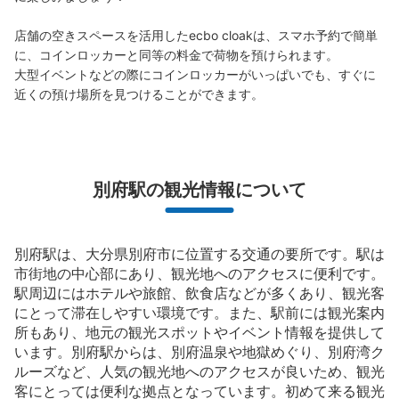
辺のホテルへの配送もしてくれます。値段は300円～700
円です。英語中国語韓国語対応してくれます。
店舗の空きスペースを活用したecbo cloakは、スマホ予約で簡単
に、コインロッカーと同等の料金で荷物を預けられます。

大型イベントなどの際にコインロッカーがいっぱいでも、すぐに
近くの預け場所を見つけることができます。
保管できる荷物数
支払い方法
現金
別府駅の観光情報について
このコインロッカーの位置を見る
別府駅は、大分県別府市に位置する交通の要所です。駅は
市街地の中心部にあり、観光地へのアクセスに便利です。
駅周辺にはホテルや旅館、飲食店などが多くあり、観光客
にとって滞在しやすい環境です。また、駅前には観光案内
所もあり、地元の観光スポットやイベント情報を提供して
います。別府駅からは、別府温泉や地獄めぐり、別府湾ク
ルーズなど、人気の観光地へのアクセスが良いため、観光
客にとっては便利な拠点となっています。初めて来る観光