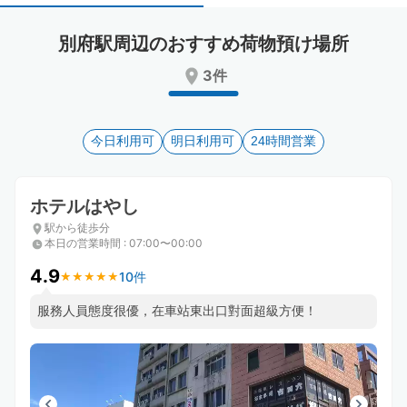
select
select
a
a
別府駅周辺のおすすめ荷物預け場所
date.
date.
Press
Press
3件
the
the
question
question
mark
mark
key
今日利用可
key
明日利用可
24時間営業
to
to
get
get
the
the
ホテルはやし
keyboard
keyboard
駅から徒歩分
shortcuts
shortcuts
本日の営業時間
:
07:00〜00:00
for
for
changing
changing
4.9
10件
★
★
★
★
★
★
★
★
★
★
dates.
dates.
服務人員態度很優，在車站東出口對面超級方便！