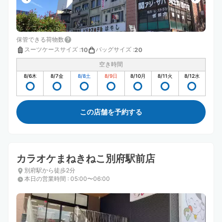
保管できる荷物数
スーツケースサイズ
:
バッグサイズ
:
10
20
空き時間
8/6
木
8/7
金
8/8
土
8/9
日
8/10
月
8/11
火
8/12
水
この店舗を予約する
カラオケまねきねこ別府駅前店
別府駅から徒歩2分
本日の営業時間
:
05:00〜06:00