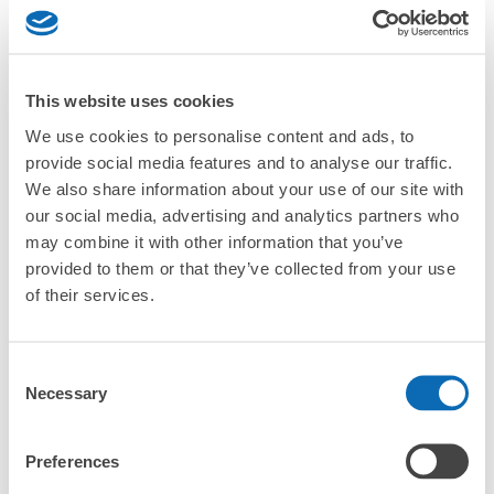
よくあるご質問
バッグ、お手荷物など）
スマホからお店と日時を

全国1,000箇所以上と提携
指定して事前予約
JR別府駅東口コインロッカー
北は北海道から南は沖縄まで都市部を中心に全国で利用可能なサービスです
JR別府駅駅から徒歩2分
スーツケースサイズ
This website uses cookies
本日の営業時間
:
00:00
〜
00:00
¥800
「預ける予定の店舗に到着してからどうすればいいですか？
/
日
We use cookies to personalise content and ads, to
別府駅改札を出て右手にある東口を出て右手に進むと、建
provide social media features and to analyse our traffic.
物沿いにごさいます。ポストの目の前に大17個、中21個、
最大辺が45cm以上の大きさのお荷物（スーツケース、楽
「別府駅にあるecbo cloakの利用料金は？」
器、ベビーカーなど）
We also share information about your use of our site with
小12個。もう少し進むと大6個、中10個のコインロッカー
があります。
our social media, advertising and analytics partners who
「荷物がなくなったり、盗まれたりはしないのですか？」
may combine it with other information that you’ve
provided to them or that they’ve collected from your use
好立地 / 好条件店舗も多数
お店で荷物の写真を

of their services.
「預かってもらえない荷物はありますか？」
アクセスの良い駅ナカ店舗や24時間営業店舗等も多数提携しています
撮ってもらいチェックイン完了
「荷物を引き取る時は、どうすればいいですか？」
Consent
Necessary
Selection
「どこに荷物は保管されるのですか？」
保管できる荷物数
Preferences
大
:
23
/
¥700
中
:
31
/
¥600
小
:
12
/
¥400
「別府駅でベビーカーや大型スポーツ用品、楽器類を預かっ
てもらえる場所はありますか？」
支払い方法