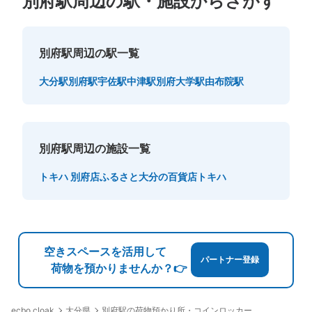
別府駅周辺の駅・施設からさがす
別府駅周辺の駅一覧
大分駅
別府駅
宇佐駅
中津駅
別府大学駅
由布院駅
別府駅周辺の施設一覧
トキハ 別府店
ふるさと大分の百貨店トキハ
空きスペースを活用して
パートナー登録
荷物を預かりませんか？👉
大分県
別府駅の荷物預かり所・コインロッカー
ecbo cloak