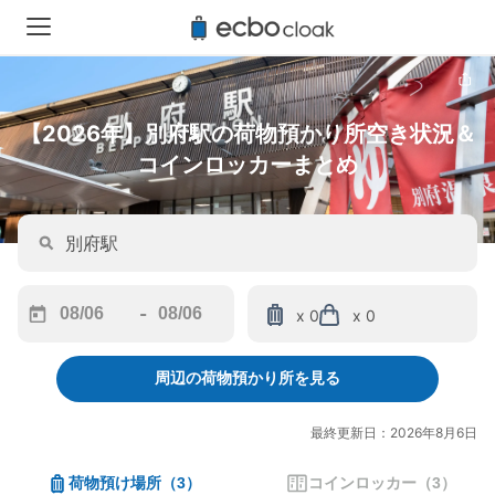
【2026年】別府駅の荷物預かり所空き状況＆
コインロッカーまとめ
-
x 0
x 0
Navigate
Navigate
forward
backward
周辺の荷物預かり所を見る
to
to
interact
interact
with
with
最終更新日：2026年8月6日
the
the
calendar
calendar
荷物預け場所
（
3
）
コインロッカー
（
3
）
and
and