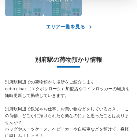
保管できる荷物数
大
:
11
/
¥700
中
:
40
/
¥600
0
支払い方法
エリア一覧を見る
現金, ICカード
このコインロッカーの位置を見る
別府駅の荷物預かり情報
JR別府駅えきまち一丁目手荷物預かりサ
ービスヤマト運輸サービスカウンター
別府駅周辺での荷物預かり場所をご紹介します！

JR別府駅駅から徒歩2分
ecbo cloak（エクボクローク）加盟店やコインロッカーの場所を
本日の営業時間
:
09:00
〜
19:00
随時更新して掲載していきます。

改札出て正面のえきまち一丁目に入り左にすすんでいくと
あります。ヤマト運輸のサービスカウンターで預かってく
別府駅周辺で観光やお仕事、お買い物などをしているとき、「こ
れます。コインロッカーがいっぱいになることもあるの
の荷物、どこかに預けられたら楽なのに」と思ったことはありま
で、そういった時に預けられるので助かります。当日中の
せんか？

みなので、閉店までにとりにいかないといけません。コイ
バッグやスーツケース、ベビーカーや自転車などを預けて、身軽
ンロッカーに入らない荷物も預かってくれます。別府駅周
に楽しみましょう！
