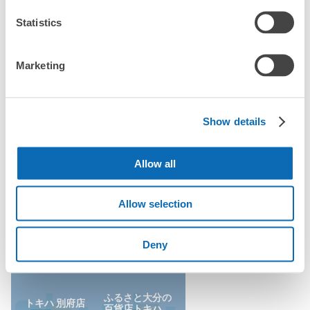
現金, ICカード, QR決済
Statistics
どんなサイズの荷物もOK
「別府駅ではどこで荷物預かりを利用できますか？」
このコインロッカーの位置を見る
手ぶらで1日快適に！
楽器、ベビーカー、ゴルフバッグ等、1人が持てる大きさの荷物であればどんなサイズでも
OK
Marketing
「別府駅にあるコインロッカーなどと何が違うサービスです
か？」
JR別府駅西口コインロッカー
「別府駅にある店舗は、何日前から予約の作成ができます
JR別府駅駅から徒歩2分
Show details
本日の営業時間
:
00:00
〜
00:00
か？」
改札を出て左手の西口を出て、左に進むと建物沿いにあり
Allow all
ます。バス停の目の前なので、観光客で込み合います。ロ
ッカーの決済を一ヶ所でまとめてしているので、込み合い
ます。1000円札も使えるので両替の必要はありません。
万が一に備えた安心補償
Allow selection
荷物の破損、盗難等万が一に備えた保証も完備で安心
別府駅の人気預かりエリア
Deny
ふるさと大分の
トキハ 別府店
百貨店トキハ