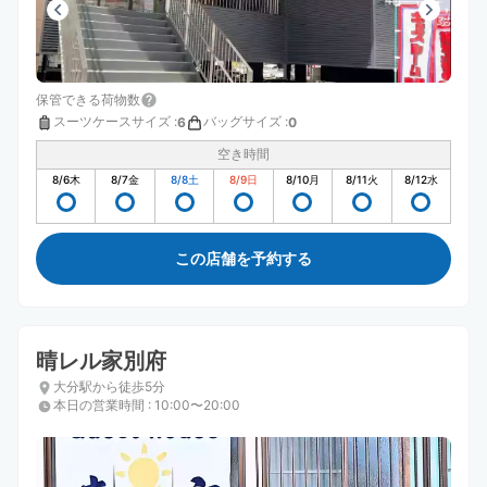
保管できる荷物数
スーツケースサイズ
:
バッグサイズ
:
6
0
空き時間
8/6
木
8/7
金
8/8
土
8/9
日
8/10
月
8/11
火
8/12
水
この店舗を予約する
晴レル家別府
大分駅から徒歩5分
本日の営業時間
:
10:00〜20:00