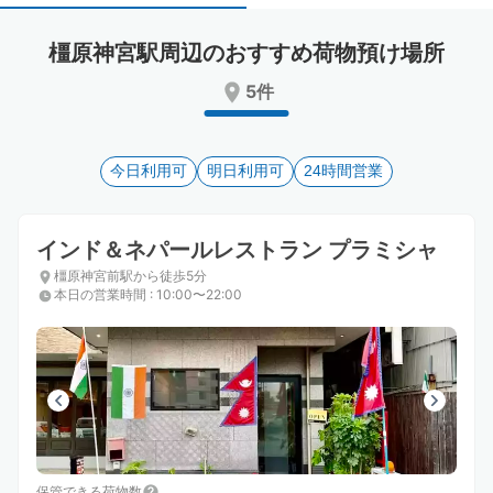
select
select
a
a
橿原神宮駅周辺のおすすめ荷物預け場所
date.
date.
Press
Press
5件
the
the
question
question
mark
mark
key
今日利用可
key
明日利用可
24時間営業
to
to
get
get
the
the
インド＆ネパールレストラン プラミシャ
keyboard
keyboard
橿原神宮前駅から徒歩5分
shortcuts
shortcuts
本日の営業時間
:
10:00〜22:00
for
for
changing
changing
dates.
dates.
保管できる荷物数