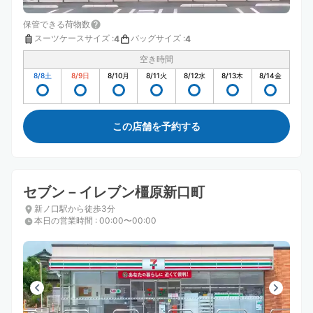
保管できる荷物数
スーツケースサイズ
:
バッグサイズ
:
4
4
空き時間
8/8
土
8/9
日
8/10
月
8/11
火
8/12
水
8/13
木
8/14
金
この店舗を予約する
セブン－イレブン橿原新口町
新ノ口駅から徒歩3分
本日の営業時間
:
00:00〜00:00