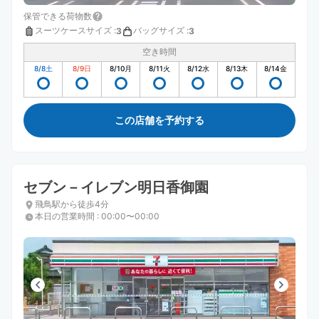
保管できる荷物数
スーツケースサイズ
:
バッグサイズ
:
3
3
空き時間
8/8
土
8/9
日
8/10
月
8/11
火
8/12
水
8/13
木
8/14
金
この店舗を予約する
セブン－イレブン明日香御園
飛鳥駅から徒歩4分
本日の営業時間
:
00:00〜00:00