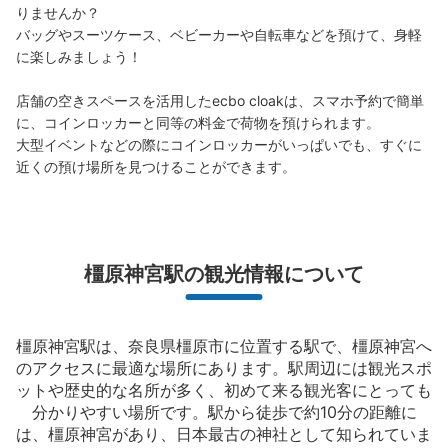
りませんか？

現金
バッグやスーツケース、ベビーカーや自転車などを預けて、身軽
このコインロッカーの位置を見る
に楽しみましょう！

店舗の空きスペースを活用したecbo cloakは、スマホ予約で簡単
に、コインロッカーと同等の料金で荷物を預けられます。

近鉄橿原神宮前駅改札内喫煙ルーム前コイ
大型イベントなどの際にコインロッカーがいっぱいでも、すぐに
ンロッカー
近くの預け場所を見つけることができます。
近鉄橿原神宮前駅駅から徒歩0分
本日の営業時間
:
05:13
〜
23:41
改札内喫煙室前にあり。
橿原神宮駅の観光情報について
橿原神宮駅は、奈良県橿原市に位置する駅で、橿原神宮へ
のアクセスに最適な場所にあります。駅周辺には観光スポ
ットや歴史的な名所が多く、初めて来る観光客にとっても
分かりやすい場所です。駅から徒歩で約10分の距離に
は、橿原神宮があり、日本最古の神社として知られていま