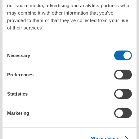
our social media, advertising and analytics partners who
may combine it with other information that you’ve
provided to them or that they’ve collected from your use
of their services.
全国1000箇所
コインロッカー
どんなサイズの
以上の預け場所
代わりにお預け
荷物もOK
Consent
Necessary
Selection
使い方を見る
Preferences
4つの特徴を見る
料金プランを見る
Statistics
バッグサイズ
¥500
/
日
Marketing
最大辺が45cm未満の大きさのお荷物（リュック、ハンド
よくあるご質問
バッグ、お手荷物など）
スマホからお店と日時を

全国1,000箇所以上と提携
指定して事前予約
近鉄橿原神宮前駅中央口改札外コインロッ
Show details