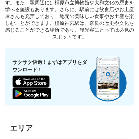
す。また、駅周辺には橿原市立博物館や大和文化の歴史を
保管できる荷物数
学べる施設もあります。さらに、駅前には飲食店やお土産
0
小
:
45
/
¥400
屋さんも充実しており、地元の美味しい食事やお土産を楽
支払い方法
しむことができます。橿原神宮駅は、奈良の歴史や文化を
現金
感じることができる場所であり、観光客にとっては必見の
スポットです。
このコインロッカーの位置を見る
サクサク快適！まずはアプリをダ
近鉄橿原神宮前駅東口改札外コインロッカ
ウンロード！
ー
近鉄橿原神宮前駅駅から徒歩0分
本日の営業時間
:
05:13
〜
23:41
東口改札外脇にあり。特大サイズあり。
エリア