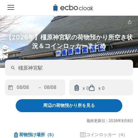
【2026年】橿原神宮駅の荷物預かり所空き状
況＆コインロッカーまとめ
-
x 0
x 0
Navigate
Navigate
forward
backward
周辺の荷物預かり所を見る
to
to
interact
interact
with
with
最終更新日：2026年8月8日
the
the
calendar
calendar
荷物預け場所
（
5
）
コインロッカー
（
4
）
and
and