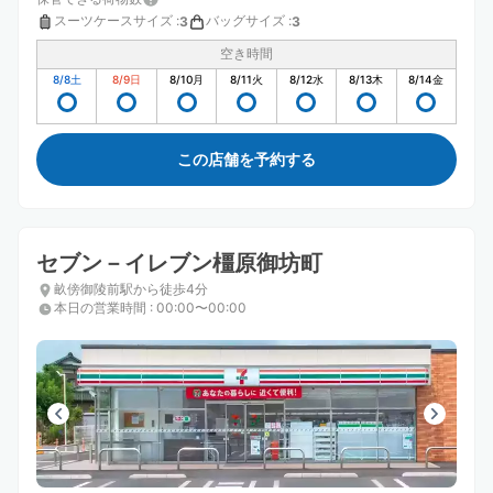
スーツケースサイズ
:
バッグサイズ
:
3
3
空き時間
8/8
土
8/9
日
8/10
月
8/11
火
8/12
水
8/13
木
8/14
金
この店舗を予約する
セブン－イレブン橿原御坊町
畝傍御陵前駅から徒歩4分
本日の営業時間
:
00:00〜00:00