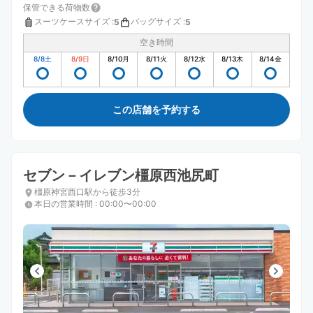
保管できる荷物数
スーツケースサイズ
:
バッグサイズ
:
5
5
空き時間
8/8
土
8/9
日
8/10
月
8/11
火
8/12
水
8/13
木
8/14
金
この店舗を予約する
セブン－イレブン橿原西池尻町
橿原神宮西口駅から徒歩3分
本日の営業時間
:
00:00〜00:00