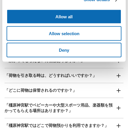
北は北海道から南は沖縄まで都市部を中心に全国で利用可能なサービスです
カー
スーツケースサイズ
¥800
近鉄橿原神宮前駅駅から徒歩0分
「預ける予定の店舗に到着してからどうすればいいですか？
Allow all
/
日
本日の営業時間
:
05:13
〜
23:41
最大辺が45cm以上の大きさのお荷物（スーツケース、楽
中央口改札を出て左手にあり。
「橿原神宮駅にあるecbo cloakの利用料金は？」
器、ベビーカーなど）
Allow selection
「荷物がなくなったり、盗まれたりはしないのですか？」
Deny
好立地 / 好条件店舗も多数
お店で荷物の写真を

「預かってもらえない荷物はありますか？」
アクセスの良い駅ナカ店舗や24時間営業店舗等も多数提携しています
撮ってもらいチェックイン完了
「荷物を引き取る時は、どうすればいいですか？」
「どこに荷物は保管されるのですか？」
保管できる荷物数
大
:
2
/
¥700
中
:
6
/
¥600
小
:
20
/
¥400
「橿原神宮駅でベビーカーや大型スポーツ用品、楽器類を預
支払い方法
かってもらえる場所はありますか？」
現金
このコインロッカーの位置を見る
どんなサイズの荷物もOK
「橿原神宮駅ではどこで荷物預かりを利用できますか？」