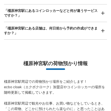
手ぶらで1日快適に！
楽器、ベビーカー、ゴルフバッグ等、1人が持てる大きさの荷物であればどんなサイズでも
OK
「橿原神宮駅にあるコインロッカーなどと何が違うサービス
ですか？」
近鉄橿原神宮前駅改札内地下通路階段横コ
インロッカー
「橿原神宮駅にある店舗は、何日前から予約の作成ができま
近鉄橿原神宮前駅駅から徒歩0分
すか？」
本日の営業時間
:
05:13
〜
23:41
改札内地下通路階段横にあり。
万が一に備えた安心補償
橿原神宮駅の荷物預かり情報
荷物の破損、盗難等万が一に備えた保証も完備で安心
橿原神宮駅周辺での荷物預かり場所をご紹介します！

ecbo cloak（エクボクローク）加盟店やコインロッカーの場所を
随時更新して掲載していきます。

保管できる荷物数
橿原神宮駅周辺で観光やお仕事、お買い物などをしているとき、
大
:
8
/
¥700
中
:
9
/
¥600
小
:
5
/
¥400
「この荷物、どこかに預けられたら楽なのに」と思ったことはあ
支払い方法