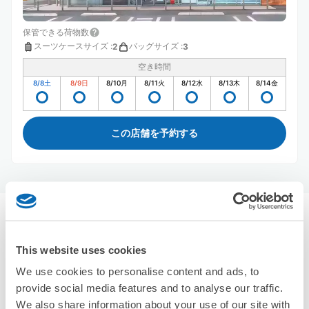
保管できる荷物数
スーツケースサイズ
:
バッグサイズ
:
2
3
空き時間
8/8
土
8/9
日
8/10
月
8/11
火
8/12
水
8/13
木
8/14
金
この店舗を予約する
橿原神宮駅周辺のおすすめコインロッカー
4件
This website uses cookies
エクボクロークを使って荷物を預けよう
We use cookies to personalise content and ads, to
provide social media features and to analyse our traffic.
We also share information about your use of our site with