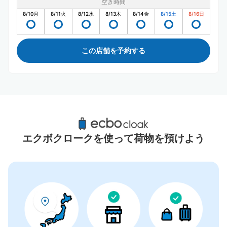
空き時間
8/10
月
8/11
火
8/12
水
8/13
木
8/14
金
8/15
土
8/16
日
この店舗を予約する
善光寺大門周辺のおすすめコインロッカー
0件
エクボクロークを使って荷物を預けよう
コインロッカーの情報はありません