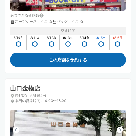
保管できる荷物数
スーツケースサイズ
:
バッグサイズ
:
3
0
空き時間
8/10
月
8/11
火
8/12
水
8/13
木
8/14
金
8/15
土
8/16
日
この店舗を予約する
山口金物店
長野駅から徒歩4分
本日の営業時間
:
10:00〜18:00