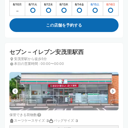
8/10
月
8/11
火
8/12
水
8/13
木
8/14
金
8/15
土
8/16
日
この店舗を予約する
セブン－イレブン安茂里駅西
安茂里駅から徒歩5分
本日の営業時間
:
00:00〜00:00
保管できる荷物数
スーツケースサイズ
:
バッグサイズ
:
3
3