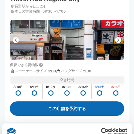
長野駅から徒歩2分
本日の営業時間
:
09:30〜17:00
保管できる荷物数
スーツケースサイズ
:
バッグサイズ
:
200
200
空き時間
8/10
月
8/11
火
8/12
水
8/13
木
8/14
金
8/15
土
8/16
日
この店舗を予約する