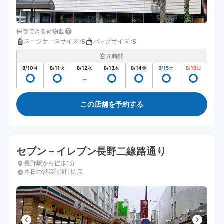
保管できる荷物数
スーツケースサイズ
:
バッグサイズ
:
5
5
空き時間
8/10
月
8/11
火
8/12
水
8/13
木
8/14
金
8/15
土
8/16
日
この店舗を予約する
セブン－イレブン長野二線路通り
長野駅から徒歩1分
本日の営業時間
:
閉店