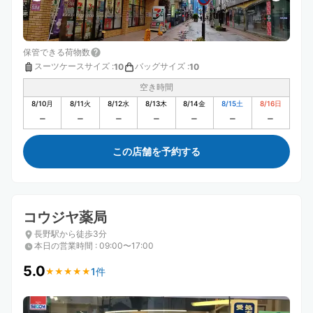
保管できる荷物数
スーツケースサイズ
:
バッグサイズ
:
10
10
空き時間
8/10
月
8/11
火
8/12
水
8/13
木
8/14
金
8/15
土
8/16
日
この店舗を予約する
コウジヤ薬局
長野駅から徒歩3分
本日の営業時間
:
09:00〜17:00
5.0
1件
★
★
★
★
★
★
★
★
★
★