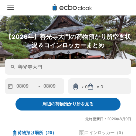
【2026年】善光寺大門の荷物預かり所空き状
況＆コインロッカーまとめ
-
x 0
x 0
Navigate
Navigate
forward
backward
周辺の荷物預かり所を見る
to
to
interact
interact
with
with
最終更新日：2026年8月9日
the
the
calendar
calendar
荷物預け場所
（
20
）
コインロッカー
（
0
）
and
and