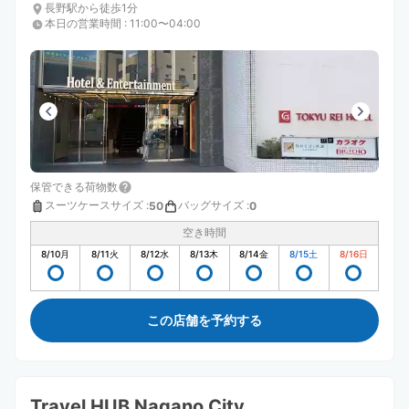
長野駅から徒歩1分
本日の営業時間
:
11:00〜04:00
保管できる荷物数
スーツケースサイズ
:
バッグサイズ
:
50
0
空き時間
8/10
月
8/11
火
8/12
水
8/13
木
8/14
金
8/15
土
8/16
日
この店舗を予約する
Travel HUB Nagano City