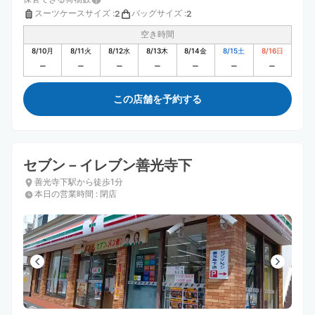
スーツケースサイズ
:
バッグサイズ
:
2
2
空き時間
8/10
月
8/11
火
8/12
水
8/13
木
8/14
金
8/15
土
8/16
日
この店舗を予約する
セブン－イレブン善光寺下
善光寺下駅から徒歩1分
本日の営業時間
:
閉店