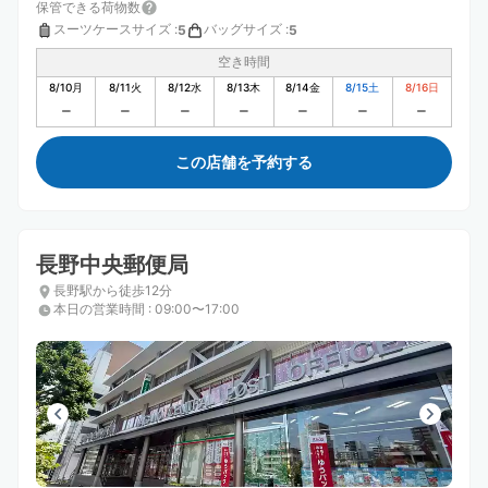
保管できる荷物数
スーツケースサイズ
:
バッグサイズ
:
5
5
空き時間
8/10
月
8/11
火
8/12
水
8/13
木
8/14
金
8/15
土
8/16
日
この店舗を予約する
長野中央郵便局
長野駅から徒歩12分
本日の営業時間
:
09:00〜17:00