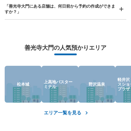
「善光寺大門にある店舗は、何日前から予約の作成ができま
すか？」
万が一に備えた安心補償
善光寺大門の人気預かりエリア
荷物の破損、盗難等万が一に備えた保証も完備で安心
軽井沢
上高地バスター
松本城
野沢温泉
スショ
ミナル
プラザ
エリア一覧を見る