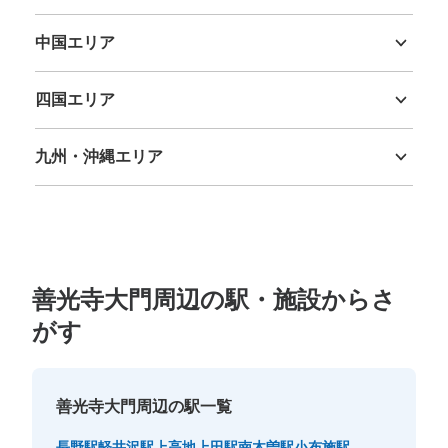
三重県
滋賀県
京都府
大阪府
兵庫県
奈良県
和歌山県
中国エリア
鳥取県
島根県
岡山県
広島県
山口県
四国エリア
徳島県
香川県
愛媛県
高知県
九州・沖縄エリア
福岡県
佐賀県
長崎県
熊本県
大分県
宮崎県
鹿児島県
沖縄県
善光寺大門周辺の駅・施設からさ
がす
善光寺大門周辺の駅一覧
長野駅
軽井沢駅
上高地
上田駅
南木曽駅
小布施駅