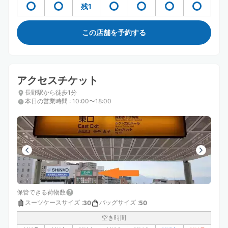
残1
この店舗を予約する
アクセスチケット
長野駅から徒歩1分
本日の営業時間
:
10:00〜18:00
保管できる荷物数
スーツケースサイズ
:
バッグサイズ
:
30
50
空き時間