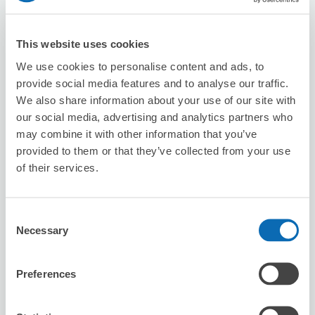
ビッグエコー長野駅前店
長野駅から徒歩2分
本日の営業時間
:
11:00〜01:00
This website uses cookies
We use cookies to personalise content and ads, to
provide social media features and to analyse our traffic.
We also share information about your use of our site with
our social media, advertising and analytics partners who
may combine it with other information that you’ve
provided to them or that they’ve collected from your use
保管できる荷物数
of their services.
スーツケースサイズ
:
バッグサイズ
:
50
0
空き時間
8/10
月
8/11
火
8/12
水
8/13
木
8/14
金
8/15
土
8/16
日
Consent
Necessary
Selection
この店舗を予約する
Preferences