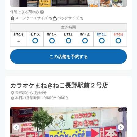
保管できる荷物数
スーツケースサイズ
:
バッグサイズ
:
5
5
空き時間
8/10
月
8/11
火
8/12
水
8/13
木
8/14
金
8/15
土
8/16
日
この店舗を予約する
カラオケまねきねこ長野駅前２号店
長野駅から徒歩4分
本日の営業時間
:
09:00〜06:00