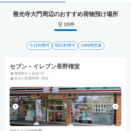
select
select
a
a
善光寺大門周辺のおすすめ荷物預け場所
date.
date.
Press
Press
20件
the
the
question
question
mark
mark
key
今日利用可
key
明日利用可
24時間営業
to
to
get
get
the
the
セブン－イレブン長野権堂
keyboard
keyboard
権堂駅から徒歩1分
shortcuts
shortcuts
本日の営業時間
:
閉店
for
for
changing
changing
dates.
dates.
保管できる荷物数