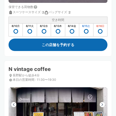
保管できる荷物数
スーツケースサイズ
:
バッグサイズ
:
2
2
空き時間
8/10
月
8/11
火
8/12
水
8/13
木
8/14
金
8/15
土
8/16
日
この店舗を予約する
N vintage coffee
長野駅から徒歩4分
本日の営業時間
:
11:30〜19:30