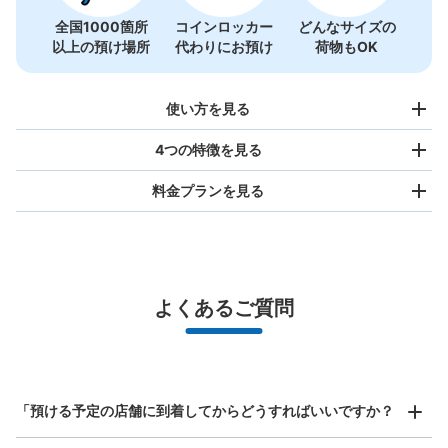
全国1000箇所
コインロッカー
どんなサイズの
以上の預け場所
代わりにお預け
荷物もOK
使い方を見る
4つの特徴を見る
料金プランを見る
バッグサイズ
¥500
/
日
最大辺が45cm未満の大きさのお荷物（リュック、ハンド
よくあるご質問
バッグ、お手荷物など）
スマホからお店と日時を

全国1,000箇所以上と提携
指定して事前予約
北は北海道から南は沖縄まで都市部を中心に全国で利用可能なサービスです
スーツケースサイズ
¥800
「預ける予定の店舗に到着してからどうすればいいですか？
/
日
最大辺が45cm以上の大きさのお荷物（スーツケース、楽