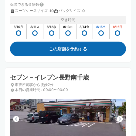
保管できる荷物数
スーツケースサイズ
:
バッグサイズ
:
10
0
空き時間
8/10
月
8/11
火
8/12
水
8/13
木
8/14
金
8/15
土
8/16
日
この店舗を予約する
セブン－イレブン長野南千歳
市役所前駅から徒歩2分
本日の営業時間
:
00:00〜00:00