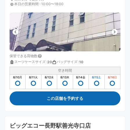
本日の営業時間
:
10:00〜18:00
保管できる荷物数
スーツケースサイズ
:
バッグサイズ
:
20
10
空き時間
8/10
月
8/11
火
8/12
水
8/13
木
8/14
金
8/15
土
8/16
日
この店舗を予約する
ビッグエコー長野駅善光寺口店