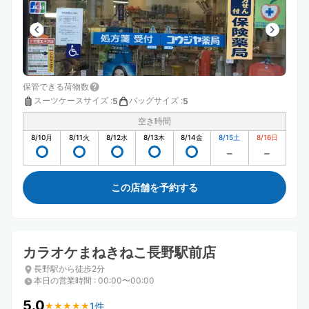
保管できる荷物数
スーツケースサイズ
:
バッグサイズ
:
5
5
空き時間
8/10
月
8/11
火
8/12
水
8/13
木
8/14
金
8/15
土
8/16
日
この店舗を予約する
カラオケまねきねこ長野駅前店
長野駅から徒歩2分
本日の営業時間
:
00:00〜00:00
5.0
1件
★
★
★
★
★
★
★
★
★
★