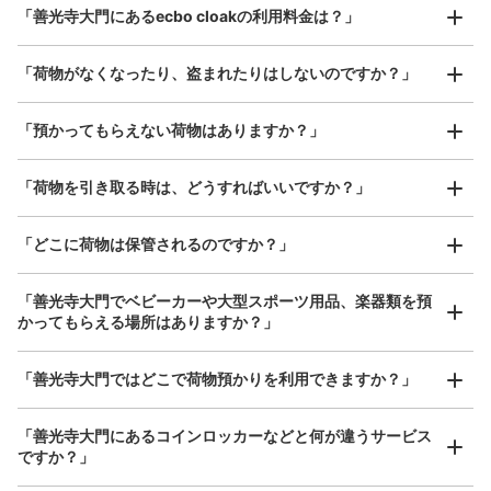
「善光寺大門にあるecbo cloakの利用料金は？」
器、ベビーカーなど）
「荷物がなくなったり、盗まれたりはしないのですか？」
好立地 / 好条件店舗も多数
お店で荷物の写真を

「預かってもらえない荷物はありますか？」
アクセスの良い駅ナカ店舗や24時間営業店舗等も多数提携しています
撮ってもらいチェックイン完了
「荷物を引き取る時は、どうすればいいですか？」
「どこに荷物は保管されるのですか？」
「善光寺大門でベビーカーや大型スポーツ用品、楽器類を預
かってもらえる場所はありますか？」
どんなサイズの荷物もOK
「善光寺大門ではどこで荷物預かりを利用できますか？」
手ぶらで1日快適に！
楽器、ベビーカー、ゴルフバッグ等、1人が持てる大きさの荷物であればどんなサイズでも
OK
「善光寺大門にあるコインロッカーなどと何が違うサービス
ですか？」