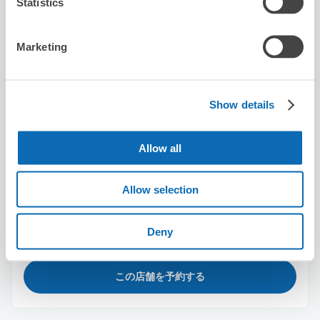
Statistics
長野駅前郵便局
長野駅から徒歩2分
本日の営業時間
:
09:00〜16:30
Marketing
Show details
Allow all
保管できる荷物数
スーツケースサイズ
:
バッグサイズ
:
5
0
Allow selection
空き時間
8/10
月
8/11
火
8/12
水
8/13
木
8/14
金
8/15
土
8/16
日
Deny
この店舗を予約する