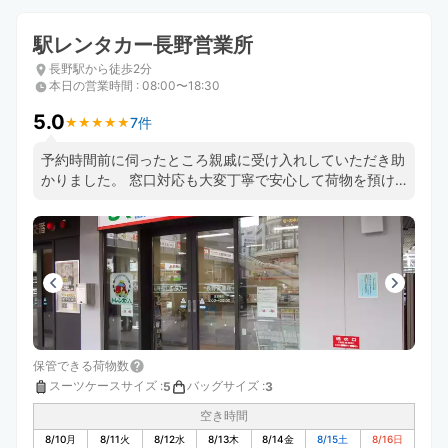
駅レンタカー長野営業所
長野駅から徒歩2分
本日の営業時間
:
08:00〜18:30
5.0
7件
★
★
★
★
★
★
★
★
★
★
予約時間前に伺ったところ親戚に受け入れしていただき助
かりました。 窓口対応も大変丁寧で安心して荷物を預け
る事が出来ました。
保管できる荷物数
スーツケースサイズ
:
バッグサイズ
:
5
3
空き時間
8/10
月
8/11
火
8/12
水
8/13
木
8/14
金
8/15
土
8/16
日