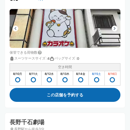
保管できる荷物数
スーツケースサイズ
:
バッグサイズ
:
4
0
空き時間
8/10
月
8/11
火
8/12
水
8/13
木
8/14
金
8/15
土
8/16
日
この店舗を予約する
長野千石劇場
長野駅から徒歩3分