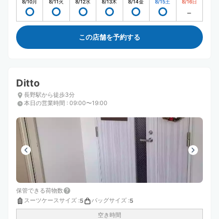
8/10
月
8/11
火
8/12
水
8/13
木
8/14
金
8/15
土
8/16
日
この店舗を予約する
Ditto
長野駅から徒歩3分
本日の営業時間
:
09:00〜19:00
保管できる荷物数
スーツケースサイズ
:
バッグサイズ
:
5
5
空き時間