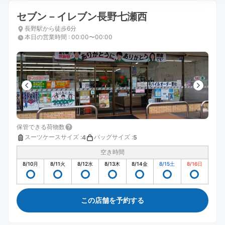
セブン－イレブン長野七瀬西
長野駅から徒歩6分
本日の営業時間
:
00:00〜00:00
保管できる荷物数
スーツケースサイズ
:
バッグサイズ
:
4
5
空き時間
8/10
月
8/11
火
8/12
水
8/13
木
8/14
金
8/15
土
8/16
日
この店舗を予約する