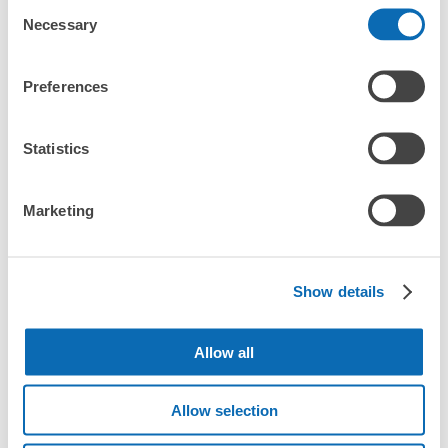
/
日
Consent
Necessary
Selection
最大辺が45cm未満の大きさのお荷物（リュック、ハンド
よくあるご質問
バッグ、お手荷物など）
スマホからお店と日時を

全国1,000箇所以上と提携
指定して事前予約
松本城コインロッカー
Preferences
北は北海道から南は沖縄まで都市部を中心に全国で利用可能なサービスです
松本駅駅から徒歩0分
スーツケースサイズ
本日の営業時間
:
08:30
〜
17:00
¥800
「預ける予定の店舗に到着してからどうすればいいですか？
Statistics
/
日
有料区域
最大辺が45cm以上の大きさのお荷物（スーツケース、楽
「松本城にあるecbo cloakの利用料金は？」
器、ベビーカーなど）
Marketing
「荷物がなくなったり、盗まれたりはしないのですか？」
好立地 / 好条件店舗も多数
Show details
お店で荷物の写真を

「預かってもらえない荷物はありますか？」
アクセスの良い駅ナカ店舗や24時間営業店舗等も多数提携しています
撮ってもらいチェックイン完了
Allow all
「荷物を引き取る時は、どうすればいいですか？」
保管できる荷物数
「どこに荷物は保管されるのですか？」
Allow selection
大
:
8
/
¥100
中
:
6
/
¥100
小
:
8
/
¥100
支払い方法