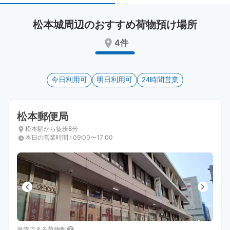
select
select
a
a
松本城周辺のおすすめ荷物預け場所
date.
date.
Press
Press
4件
the
the
question
question
mark
mark
key
今日利用可
key
明日利用可
24時間営業
to
to
get
get
the
the
松本郵便局
keyboard
keyboard
松本駅から徒歩8分
shortcuts
shortcuts
本日の営業時間
:
09:00〜17:00
for
for
changing
changing
dates.
dates.
保管できる荷物数