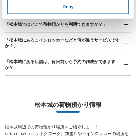
現金
「松本城でベビーカーや大型スポーツ用品、楽器類を預かっ
Deny
てもらえる場所はありますか？」
このコインロッカーの位置を見る
どんなサイズの荷物もOK
「松本城ではどこで荷物預かりを利用できますか？」
手ぶらで1日快適に！
楽器、ベビーカー、ゴルフバッグ等、1人が持てる大きさの荷物であればどんなサイズでも
OK
「松本城にあるコインロッカーなどと何が違うサービスです
か？」
「松本城にある店舗は、何日前から予約の作成ができます
か？」
万が一に備えた安心補償
荷物の破損、盗難等万が一に備えた保証も完備で安心
松本城の荷物預かり情報
松本城周辺での荷物預かり場所をご紹介します！

ecbo cloak（エクボクローク）加盟店やコインロッカーの場所を