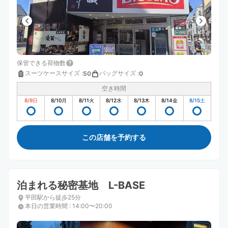
保管できる荷物数
スーツケースサイズ
:
バッグサイズ
:
50
0
空き時間
8/9
日
8/10
月
8/11
火
8/12
水
8/13
木
8/14
金
8/15
土
この店舗を予約する
泊まれる秘密基地 L-BASE
平田駅から徒歩25分
本日の営業時間
:
14:00〜20:00