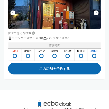
保管できる荷物数
スーツケースサイズ
:
バッグサイズ
:
10
10
空き時間
8/9
日
8/10
月
8/11
火
8/12
水
8/13
木
8/14
金
8/15
土
この店舗を予約する
松本城周辺のおすすめコインロッカー
1件