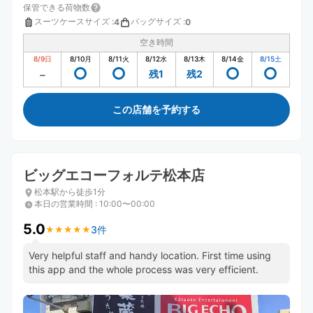
保管できる荷物数
スーツケースサイズ
:
バッグサイズ
:
4
0
空き時間
8/9
日
8/10
月
8/11
火
8/12
水
8/13
木
8/14
金
8/15
土
残1
残2
この店舗を予約する
ビッグエコーフォルテ松本店
松本駅から徒歩1分
本日の営業時間
:
10:00〜00:00
5.0
3件
★
★
★
★
★
★
★
★
★
★
Very helpful staff and handy location. First time using
this app and the whole process was very efficient.