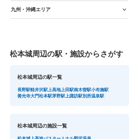
九州・沖縄エリア
福岡県
佐賀県
長崎県
熊本県
大分県
宮崎県
鹿児島県
沖縄県
松本城周辺の駅・施設からさがす
松本城周辺の駅一覧
長野駅
軽井沢駅
上高地
上田駅
南木曽駅
小布施駅
善光寺大門
松本駅
茅野駅
上諏訪駅
別所温泉駅
松本城周辺の施設一覧
松本城
上高地バスターミナル
野沢温泉