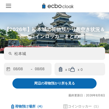
【2026年】松本城の荷物預かり所空き状況＆
コインロッカーまとめ
-
x 0
x 0
Navigate
Navigate
forward
backward
周辺の荷物預かり所を見る
to
to
interact
interact
with
with
最終更新日：2026年8月8日
the
the
calendar
calendar
荷物預け場所
（
4
）
コインロッカー
（
1
）
and
and