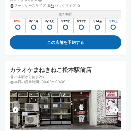
スーツケースサイズ
:
バッグサイズ
:
5
0
空き時間
8/9
日
8/10
月
8/11
火
8/12
水
8/13
木
8/14
金
8/15
土
この店舗を予約する
カラオケまねきねこ松本駅前店
松本駅から徒歩2分
本日の営業時間
:
00:00〜00:00