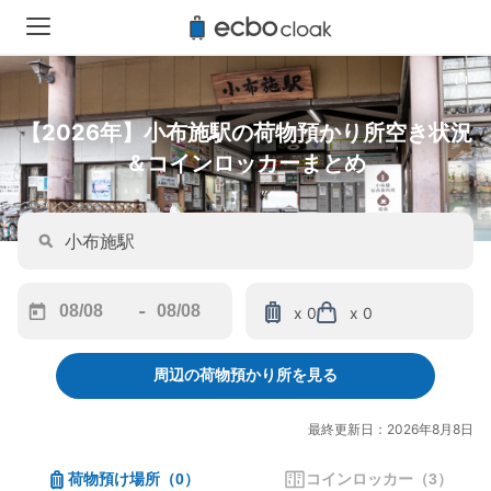
【2026年】小布施駅の荷物預かり所空き状況
＆コインロッカーまとめ
-
x 0
x 0
Navigate
Navigate
forward
backward
周辺の荷物預かり所を見る
to
to
interact
interact
with
with
最終更新日：2026年8月8日
the
the
calendar
calendar
荷物預け場所
（
0
）
コインロッカー
（
3
）
and
and