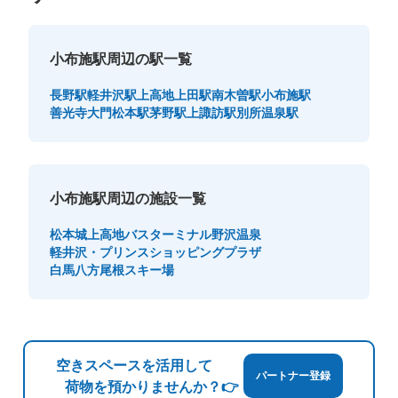
小布施駅周辺の駅一覧
長野駅
軽井沢駅
上高地
上田駅
南木曽駅
小布施駅
善光寺大門
松本駅
茅野駅
上諏訪駅
別所温泉駅
小布施駅周辺の施設一覧
松本城
上高地バスターミナル
野沢温泉
軽井沢・プリンスショッピングプラザ
白馬八方尾根スキー場
空きスペースを活用して
パートナー登録
荷物を預かりませんか？👉