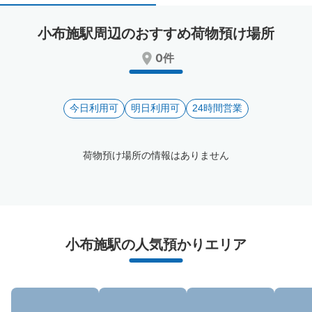
select
select
a
a
小布施駅周辺のおすすめ荷物預け場所
date.
date.
Press
Press
0件
the
the
question
question
mark
mark
key
今日利用可
key
明日利用可
24時間営業
to
to
get
get
the
the
荷物預け場所の情報はありません
keyboard
keyboard
shortcuts
shortcuts
for
for
changing
changing
dates.
dates.
小布施駅周辺のおすすめコインロッカー
小布施駅の人気預かりエリア
3件