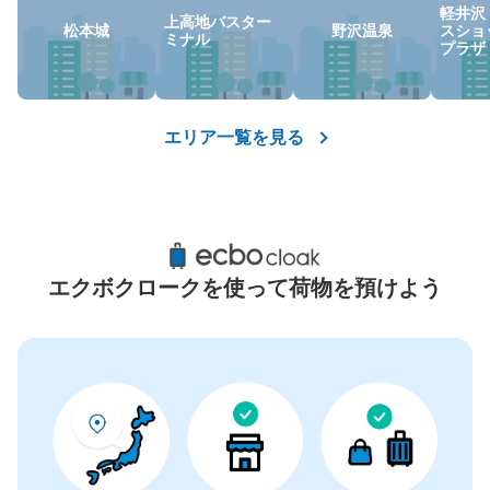
軽井沢
上高地バスター
松本城
野沢温泉
スショ
ミナル
プラザ
エリア一覧を見る
エクボクロークを使って荷物を預けよう