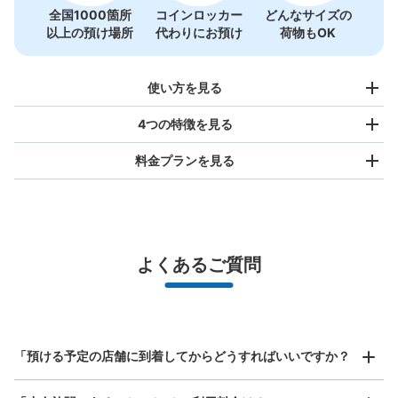
小布施総合案内所
全国1000箇所
コインロッカー
どんなサイズの
以上の預け場所
代わりにお預け
荷物もOK
長野電鉄小布施駅駅から徒歩1分
本日の営業時間
:
09:00
〜
17:00
小布施駅に隣接していて少し大きめの荷物を預ける際に重
使い方を見る
宝しそう。
4つの特徴を見る
料金プランを見る
バッグサイズ
¥500
/
日
最大辺が45cm未満の大きさのお荷物（リュック、ハンド
よくあるご質問
バッグ、お手荷物など）
スマホからお店と日時を

全国1,000箇所以上と提携
指定して事前予約
保管できる荷物数
北は北海道から南は沖縄まで都市部を中心に全国で利用可能なサービスです
中
:
500
/
¥10
小
:
300
/
スーツケースサイズ
支払い方法
¥800
現金
「預ける予定の店舗に到着してからどうすればいいですか？
/
日
このコインロッカーの位置を見る
最大辺が45cm以上の大きさのお荷物（スーツケース、楽