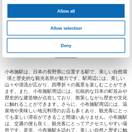
保管できる荷物数
に、コインロッカーと同等の料金で荷物を預けられます。

小
:
16
/
¥300
Allow all
大型イベントなどの際にコインロッカーがいっぱいでも、すぐに
支払い方法
近くの預け場所を見つけることができます。
現金
Allow selection
このコインロッカーの位置を見る
Deny
小布施駅の観光情報について
小布施駅は、日本の長野県に位置する駅で、美しい自然環
境と歴史的な観光名所が魅力です。駅周辺には、美しい
山々や清流が広がり、四季折々の風景を楽しむことができ
ます。また、小布施駅周辺には、伝統的な日本の町並みや
歴史的な建造物が点在しており、散策しながら歴史や文化
に触れることができます。さらに、小布施駅周辺には、温
泉地や美味しい地元料理のお店も多くあり、観光客にとっ
ても楽しい滞在ができること間違いありません。小布施駅
は、交通の便も良く、観光客にとってアクセスしやすい場
所です。是非、小布施駅を訪れて、美しい自然と歴史に触