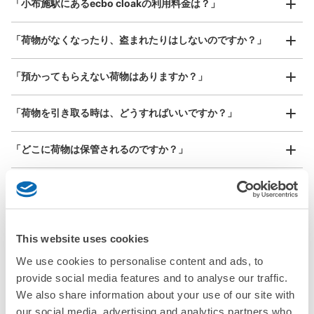
「小布施駅にあるecbo cloakの利用料金は？」
器、ベビーカーなど）
「荷物がなくなったり、盗まれたりはしないのですか？」
小布施駅待合室コインロッカー
好立地 / 好条件店舗も多数
お店で荷物の写真を

「預かってもらえない荷物はありますか？」
長野電鉄小布施駅駅から徒歩0分
アクセスの良い駅ナカ店舗や24時間営業店舗等も多数提携しています
撮ってもらいチェックイン完了
本日の営業時間
:
06:00
〜
22:00
2種類のロッカーがあり、利用シーンに応じて選べる。
「荷物を引き取る時は、どうすればいいですか？」
「どこに荷物は保管されるのですか？」
「小布施駅でベビーカーや大型スポーツ用品、楽器類を預か
ってもらえる場所はありますか？」
どんなサイズの荷物もOK
「小布施駅ではどこで荷物預かりを利用できますか？」
This website uses cookies
手ぶらで1日快適に！
楽器、ベビーカー、ゴルフバッグ等、1人が持てる大きさの荷物であればどんなサイズでも
We use cookies to personalise content and ads, to
OK
「小布施駅にあるコインロッカーなどと何が違うサービスで
保管できる荷物数
provide social media features and to analyse our traffic.
すか？」
中
:
6
/
¥400
小
:
8
/
¥300
We also share information about your use of our site with
支払い方法
our social media, advertising and analytics partners who
現金