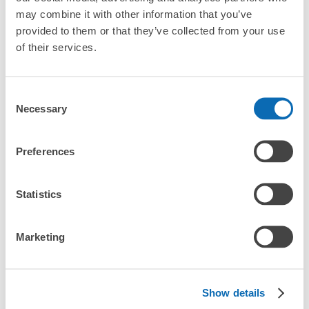
「小布施駅にある店舗は、何日前から予約の作成ができます
may combine it with other information that you’ve
か？」
このコインロッカーの位置を見る
provided to them or that they’ve collected from your use
of their services.
万が一に備えた安心補償
小布施駅改札内コインロッカー
Consent
荷物の破損、盗難等万が一に備えた保証も完備で安心
小布施駅の荷物預かり情報
Necessary
長野電鉄小布施駅駅から徒歩0分
Selection
本日の営業時間
:
06:00
〜
22:00
改札内にはあるが、コインロッカー利用者は入場券買わな
Preferences
くても利用できる。
小布施駅周辺での荷物預かり場所をご紹介します！

ecbo cloak（エクボクローク）加盟店やコインロッカーの場所を
随時更新して掲載していきます。

Statistics
小布施駅周辺で観光やお仕事、お買い物などをしているとき、
「この荷物、どこかに預けられたら楽なのに」と思ったことはあ
Marketing
りませんか？

バッグやスーツケース、ベビーカーや自転車などを預けて、身軽
に楽しみましょう！

Show details
店舗の空きスペースを活用したecbo cloakは、スマホ予約で簡単