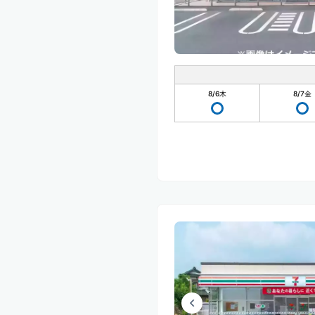
8/6
木
8/7
金