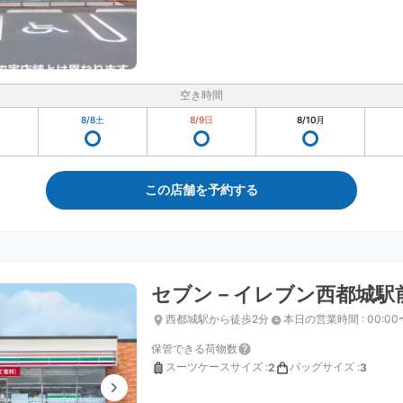
空き時間
8/8
土
8/9
日
8/10
月
この店舗を予約する
セブン－イレブン西都城駅
西都城駅から徒歩2分
本日の営業時間
:
00:00
保管できる荷物数
スーツケースサイズ
:
バッグサイズ
:
2
3