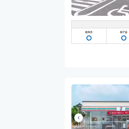
8/6
木
8/7
金