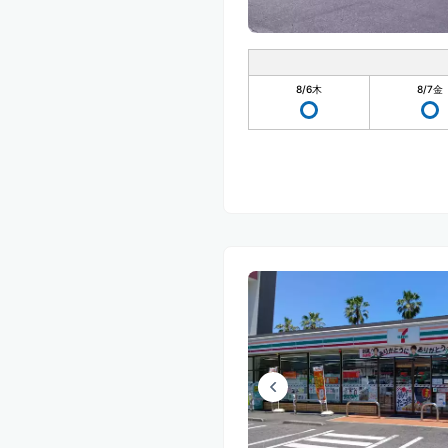
8/6
木
8/7
金