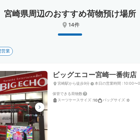
date.
date.
Press
Press
宮崎県周辺のおすすめ荷物預け場所
the
the
question
question
14件
mark
mark
key
key
to
to
get
get
間営業
the
the
keyboard
keyboard
shortcuts
shortcuts
for
for
ビッグエコー宮崎一番街店
changing
changing
dates.
dates.
宮崎駅から徒歩9分
本日の営業時間
:
10:00〜0
保管できる荷物数
スーツケースサイズ
:
バッグサイズ
:
10
0