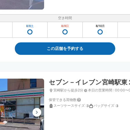
空き時間
8/8
土
8/9
日
8/10
月
この店舗を予約する
セブン－イレブン宮崎駅東
宮崎駅から徒歩2分
本日の営業時間
:
00:00〜
保管できる荷物数
スーツケースサイズ
:
バッグサイズ
:
3
3