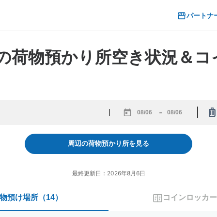
パートナ
県の荷物預かり所空き状況＆
-
Navigate
Navigate
forward
backward
to
to
周辺の荷物預かり所を見る
interact
interact
with
with
the
the
最終更新日：2026年8月6日
calendar
calendar
and
and
物預け場所
（
14
）
コインロッカー
select
select
a
a