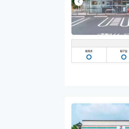
8/6
木
8/7
金