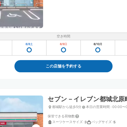
空き時間
8/8
土
8/9
日
8/10
月
この店舗を予約する
セブン－イレブン都城北原
都城駅から徒歩5分
本日の営業時間
:
00:00〜
保管できる荷物数
スーツケースサイズ
:
バッグサイズ
:
3
5