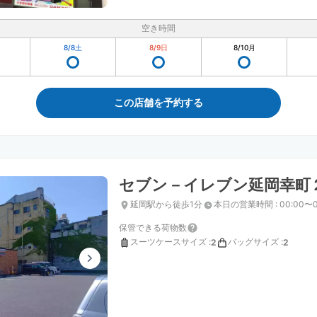
空き時間
8/8
土
8/9
日
8/10
月
この店舗を予約する
セブン－イレブン延岡幸町
延岡駅から徒歩1分
本日の営業時間
:
00:00〜0
保管できる荷物数
スーツケースサイズ
:
バッグサイズ
:
2
2