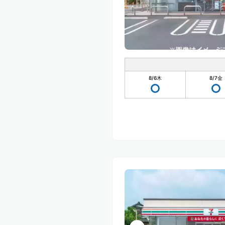
8/6
木
8/7
金