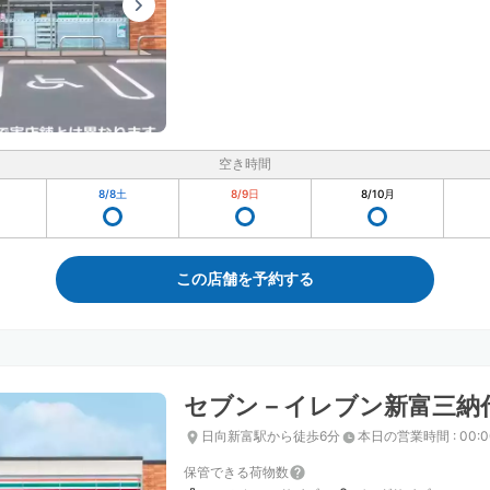
空き時間
8/8
土
8/9
日
8/10
月
この店舗を予約する
セブン－イレブン新富三納
日向新富駅から徒歩6分
本日の営業時間
:
00:
保管できる荷物数