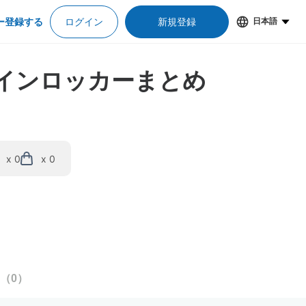
ー登録する
ログイン
新規登録
日本語
コインロッカーまとめ
x 0
x 0
（
0
）