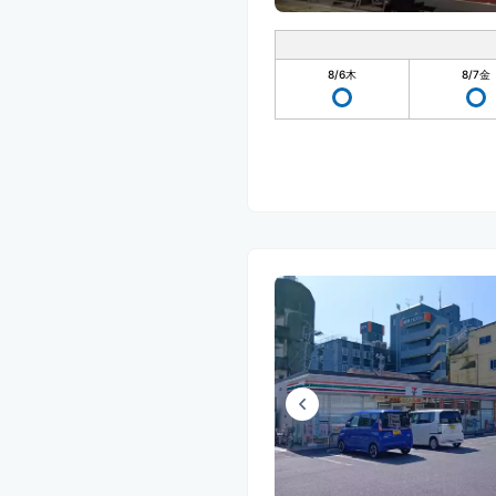
8/6
木
8/7
金