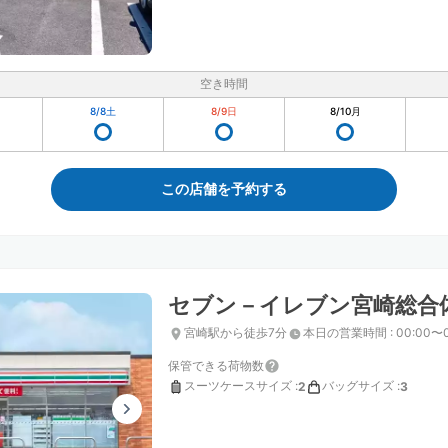
空き時間
8/8
土
8/9
日
8/10
月
この店舗を予約する
セブン－イレブン宮崎総合
宮崎駅から徒歩7分
本日の営業時間
:
00:00〜
保管できる荷物数
スーツケースサイズ
:
バッグサイズ
:
2
3