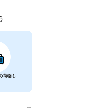
カー
う
の荷物も