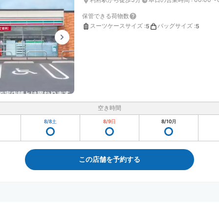
保管できる荷物数
スーツケースサイズ
:
バッグサイズ
:
5
5
空き時間
8/8
土
8/9
日
8/10
月
この店舗を予約する