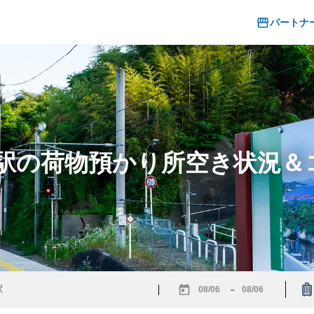
パートナ
岸駅の荷物預かり所空き状況
-
Navigate
Navigate