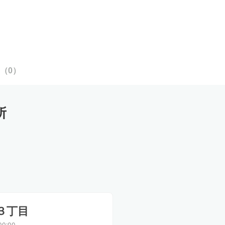
（
0
）
所
３丁目
00:00