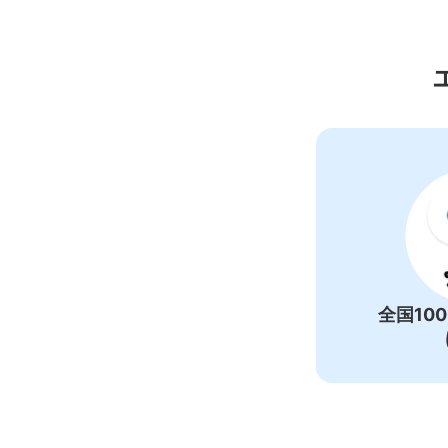
松
全国10