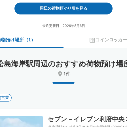
forward
backward
to
to
周辺の荷物預かり所を見る
interact
interact
with
with
the
the
最終更新日：2026年8月6日
calendar
calendar
and
and
荷物預け場所
（
1
）
コインロッカー
select
select
a
a
date.
date.
Press
Press
松島海岸駅周辺のおすすめ荷物預け場
the
the
question
question
1件
mark
mark
key
key
to
to
get
get
間営業
the
the
keyboard
keyboard
shortcuts
shortcuts
for
for
セブン－イレブン利府中央
changing
changing
dates.
dates.
利府駅から徒歩3分
本日の営業時間
:
00:00〜