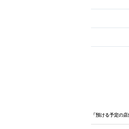
スマホからお
バ
指定して
最
全国1,000箇所以上
ク
北は北海道から南は沖縄ま
中心に全国で利用可能なサ
「預ける予定の店