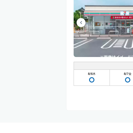
8/6
木
8/7
金