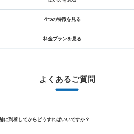
4つの特徴を見る
料金プランを見る
お店で荷物の写真を

店と日時を

撮ってもらいチェックイ
手ぶらで
ッグサイズ
スーツケースサイズ
事前予約
ン完了
¥500
¥800
/
日
/
日
大辺が45cm未満の大きさのお荷物（リュッ
最大辺が45cm以上の
と提携
好立地 / 好条件店舗も多数
どんなサイズの荷物もOK
万
よくあるご質問
、ハンドバッグ、お手荷物など）
ケース、楽器、ベビーカ
で都市部を
アクセスの良い駅ナカ店舗や24時間営
楽器、ベビーカー、ゴルフバッグ等、1
荷物の破
ービスです
業店舗等も多数提携しています
人が持てる大きさの荷物であればどん
なサイズでもOK
舗に到着してからどうすればいいですか？