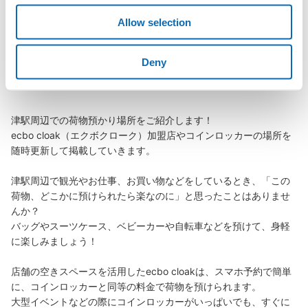
このコインロッカーの位置を見る
Allow selection
Deny
津駅の荷物預かり情報
津駅東出口改札外コインロッカー
JR津駅駅から徒歩1分
本日の営業時間
:
05:00
〜
00:00
津駅周辺での荷物預かり場所をご紹介します！

津駅東出口（JR敷地側）にあるが、JR切符売り場ではな
ecbo cloak（エクボクローク）加盟店やコインロッカーの場所を
く近鉄切符売り場の近くに設置。ベルマートキヨスクの向
随時更新して掲載していきます。

かい側の壁、証明写真の機械の横に設置。
津駅周辺で観光やお仕事、お買い物などをしているとき、「この
荷物、どこかに預けられたら楽なのに」と思ったことはありませ
んか？

バッグやスーツケース、ベビーカーや自転車などを預けて、身軽
に楽しみましょう！

店舗の空きスペースを活用したecbo cloakは、スマホ予約で簡単
に、コインロッカーと同等の料金で荷物を預けられます。

大型イベントなどの際にコインロッカーがいっぱいでも、すぐに