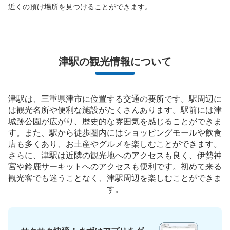
近くの預け場所を見つけることができます。
保管できる荷物数
中
:
6
/
¥500
小
:
15
/
¥400
支払い方法
現金
このコインロッカーの位置を見る
津駅の観光情報について
津駅は、三重県津市に位置する交通の要所です。駅周辺に
は観光名所や便利な施設がたくさんあります。駅前には津
城跡公園が広がり、歴史的な雰囲気を感じることができま
す。また、駅から徒歩圏内にはショッピングモールや飲食
店も多くあり、お土産やグルメを楽しむことができます。
さらに、津駅は近隣の観光地へのアクセスも良く、伊勢神
宮や鈴鹿サーキットへのアクセスも便利です。初めて来る
観光客でも迷うことなく、津駅周辺を楽しむことができま
す。