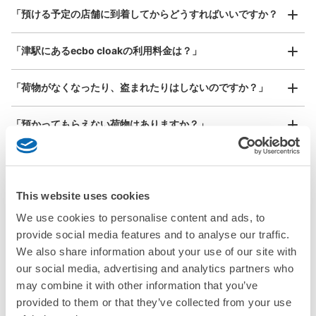
本日の営業時間
:
04:00
〜
00:00
¥800
「預ける予定の店舗に到着してからどうすればいいですか？
/
日
近鉄のホームがある西出口の改札を出る前の右手側にあ
り。近鉄敷地内にあるが改札は近鉄・JR共通のためJR利
最大辺が45cm以上の大きさのお荷物（スーツケース、楽
「津駅にあるecbo cloakの利用料金は？」
器、ベビーカーなど）
用者も使用可能
「荷物がなくなったり、盗まれたりはしないのですか？」
好立地 / 好条件店舗も多数
お店で荷物の写真を

「預かってもらえない荷物はありますか？」
アクセスの良い駅ナカ店舗や24時間営業店舗等も多数提携しています
撮ってもらいチェックイン完了
「荷物を引き取る時は、どうすればいいですか？」
This website uses cookies
「どこに荷物は保管されるのですか？」
We use cookies to personalise content and ads, to
保管できる荷物数
大
:
4
/
¥700
中
:
9
/
¥600
「津駅でベビーカーや大型スポーツ用品、楽器類を預かって
provide social media features and to analyse our traffic.
もらえる場所はありますか？」
支払い方法
We also share information about your use of our site with
現金
our social media, advertising and analytics partners who
どんなサイズの荷物もOK
「津駅ではどこで荷物預かりを利用できますか？」
may combine it with other information that you’ve
このコインロッカーの位置を見る
手ぶらで1日快適に！
楽器、ベビーカー、ゴルフバッグ等、1人が持てる大きさの荷物であればどんなサイズでも
provided to them or that they’ve collected from your use
OK