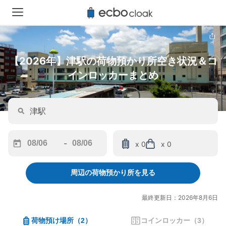
【2026年】津駅の荷物預かり所空き状況＆コ
インロッカーまとめ
-
x 0
x 0
Navigate
Navigate
forward
backward
周辺の荷物預かり所を見る
to
to
interact
interact
with
with
最終更新日：2026年8月6日
the
the
calendar
calendar
荷物預け場所
（
2
）
コインロッカー
（
3
）
and
and