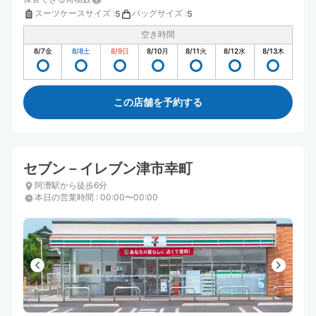
スーツケースサイズ
:
バッグサイズ
:
5
5
空き時間
8/7
金
8/8
土
8/9
日
8/10
月
8/11
火
8/12
水
8/13
木
この店舗を予約する
セブン－イレブン津市幸町
阿漕駅から徒歩6分
本日の営業時間
:
00:00〜00:00