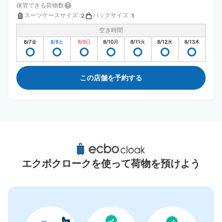
保管できる荷物数
スーツケースサイズ
:
バッグサイズ
:
2
1
空き時間
8/7
金
8/8
土
8/9
日
8/10
月
8/11
火
8/12
水
8/13
木
この店舗を予約する
津駅周辺のおすすめコインロッカー
3件
エクボクロークを使って荷物を預けよう