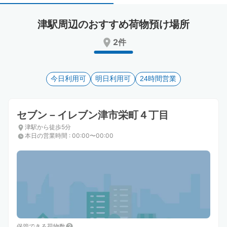
select
select
a
a
津駅周辺のおすすめ荷物預け場所
date.
date.
Press
Press
2件
the
the
question
question
mark
mark
key
今日利用可
key
明日利用可
24時間営業
to
to
get
get
the
the
セブン－イレブン津市栄町４丁目
keyboard
keyboard
津駅から徒歩5分
shortcuts
shortcuts
本日の営業時間
:
00:00〜00:00
for
for
changing
changing
dates.
dates.
保管できる荷物数