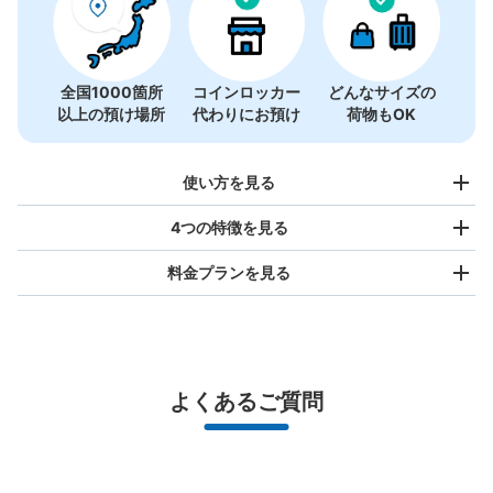
全国1000箇所
コインロッカー
どんなサイズの
以上の預け場所
代わりにお預け
荷物もOK
使い方を見る
4つの特徴を見る
料金プランを見る
バッグサイズ
¥500
/
日
最大辺が45cm未満の大きさのお荷物（リュック、ハンド
よくあるご質問
バッグ、お手荷物など）
スマホからお店と日時を

全国1,000箇所以上と提携
指定して事前予約
津駅西出口側改札内コインロッカー
北は北海道から南は沖縄まで都市部を中心に全国で利用可能なサービスです
近鉄津駅駅から徒歩1分
スーツケースサイズ