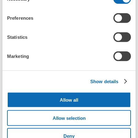
Selection
ですか？」
Preferences
「鳥羽水族館にある店舗は、何日前から予約の作成ができま
すか？」
Statistics
万が一に備えた安心補償
Marketing
鳥羽水族館の荷物預かり情報
荷物の破損、盗難等万が一に備えた保証も完備で安心
Show details
鳥羽水族館周辺での荷物預かり場所をご紹介します！

ecbo cloak（エクボクローク）加盟店やコインロッカーの場所を
Allow all
随時更新して掲載していきます。

鳥羽水族館周辺で観光やお仕事、お買い物などをしているとき、
Allow selection
「この荷物、どこかに預けられたら楽なのに」と思ったことはあ
りませんか？

バッグやスーツケース、ベビーカーや自転車などを預けて、身軽
Deny