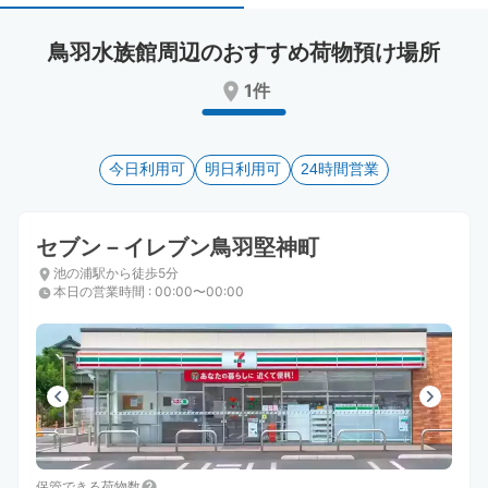
select
select
a
a
鳥羽水族館周辺のおすすめ荷物預け場所
date.
date.
Press
Press
1件
the
the
question
question
mark
mark
key
今日利用可
key
明日利用可
24時間営業
to
to
get
get
the
the
セブン－イレブン鳥羽堅神町
keyboard
keyboard
池の浦駅から徒歩5分
shortcuts
shortcuts
本日の営業時間
:
00:00〜00:00
for
for
changing
changing
dates.
dates.
保管できる荷物数