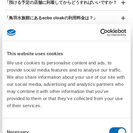
¥800
「預ける予定の店舗に到着してからどうすればいいですか？
/
日
最大辺が45cm以上の大きさのお荷物（スーツケース、楽
「鳥羽水族館にあるecbo cloakの利用料金は？」
器、ベビーカーなど）
「荷物がなくなったり、盗まれたりはしないのですか？」
好立地 / 好条件店舗も多数
お店で荷物の写真を

「預かってもらえない荷物はありますか？」
This website uses cookies
アクセスの良い駅ナカ店舗や24時間営業店舗等も多数提携しています
撮ってもらいチェックイン完了
We use cookies to personalise content and ads, to
「荷物を引き取る時は、どうすればいいですか？」
provide social media features and to analyse our traffic.
We also share information about your use of our site with
「どこに荷物は保管されるのですか？」
our social media, advertising and analytics partners who
may combine it with other information that you’ve
「鳥羽水族館でベビーカーや大型スポーツ用品、楽器類を預
provided to them or that they’ve collected from your use
かってもらえる場所はありますか？」
of their services.
どんなサイズの荷物もOK
「鳥羽水族館ではどこで荷物預かりを利用できますか？」
手ぶらで1日快適に！
楽器、ベビーカー、ゴルフバッグ等、1人が持てる大きさの荷物であればどんなサイズでも
Consent
OK
「鳥羽水族館にあるコインロッカーなどと何が違うサービス
Necessary