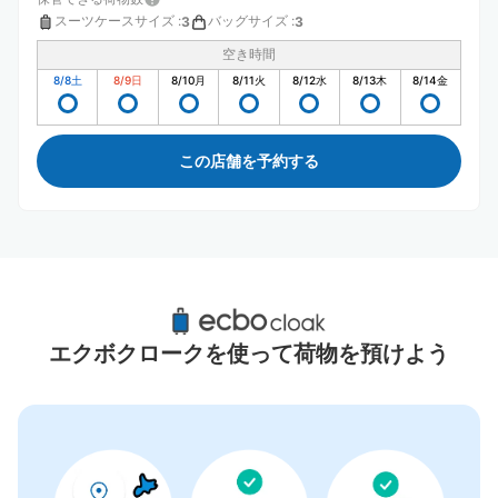
スーツケースサイズ
:
バッグサイズ
:
3
3
空き時間
8/8
土
8/9
日
8/10
月
8/11
火
8/12
水
8/13
木
8/14
金
この店舗を予約する
鳥羽水族館周辺のおすすめコインロッカー
0件
エクボクロークを使って荷物を預けよう
コインロッカーの情報はありません