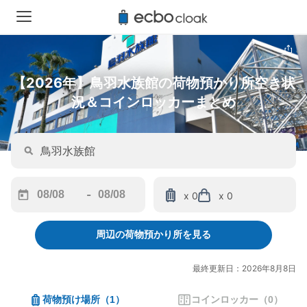
【2026年】鳥羽水族館の荷物預かり所空き状
況＆コインロッカーまとめ
-
x 0
x 0
Navigate
Navigate
forward
backward
周辺の荷物預かり所を見る
to
to
interact
interact
with
with
最終更新日：2026年8月8日
the
the
calendar
calendar
荷物預け場所
（
1
）
コインロッカー
（
0
）
and
and