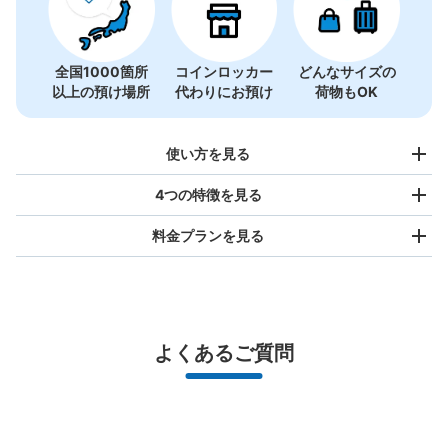
全国1000箇所
コインロッカー
どんなサイズの
以上の預け場所
代わりにお預け
荷物もOK
使い方を見る
4つの特徴を見る
料金プランを見る
バッグサイズ
¥500
/
日
最大辺が45cm未満の大きさのお荷物（リュック、ハンド
よくあるご質問
バッグ、お手荷物など）
スマホからお店と日時を

全国1,000箇所以上と提携
指定して事前予約
北は北海道から南は沖縄まで都市部を中心に全国で利用可能なサービスです
スーツケースサイズ