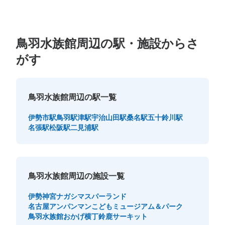
鳥羽水族館周辺の駅・施設からさ
がす
鳥羽水族館周辺の駅一覧
伊勢市駅
鳥羽駅
津駅
宇治山田駅
桑名駅
五十鈴川駅
名張駅
松阪駅
二見浦駅
鳥羽水族館周辺の施設一覧
伊勢神宮
ナガシマスパーランド
名古屋アンパンマンこどもミュージアム＆パーク
鳥羽水族館
おかげ横丁
鈴鹿サーキット