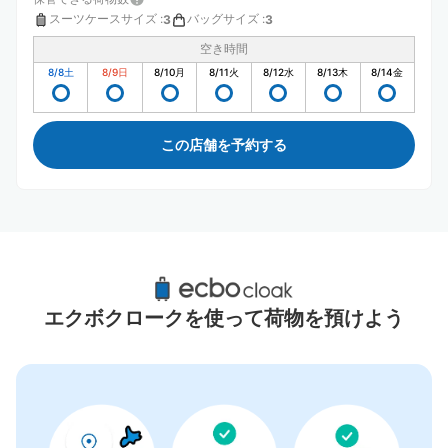
スーツケースサイズ
:
バッグサイズ
:
3
3
空き時間
8/8
土
8/9
日
8/10
月
8/11
火
8/12
水
8/13
木
8/14
金
この店舗を予約する
山崎駅周辺のおすすめコインロッカー
1件
エクボクロークを使って荷物を預けよう