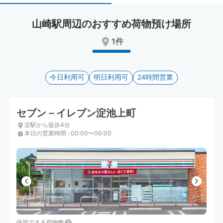
select
select
a
a
山崎駅周辺のおすすめ荷物預け場所
date.
date.
Press
Press
1件
the
the
question
question
mark
mark
key
今日利用可
key
明日利用可
24時間営業
to
to
get
get
the
the
セブン－イレブン淀池上町
keyboard
keyboard
淀駅から徒歩4分
shortcuts
shortcuts
本日の営業時間
:
00:00〜00:00
for
for
changing
changing
dates.
dates.
保管できる荷物数