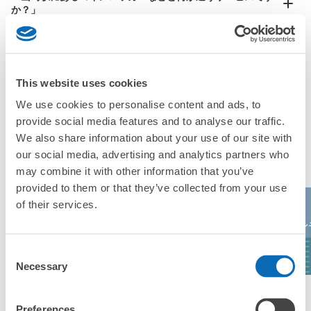
か？」
「山崎駅にある店舗は、何日前から予約の作成ができます
か？」
This website uses cookies
We use cookies to personalise content and ads, to
provide social media features and to analyse our traffic.
万が一に備えた安心補償
We also share information about your use of our site with
荷物の破損、盗難等万が一に備えた保証も完備で安心
山崎駅の人気預かりエリア
our social media, advertising and analytics partners who
may combine it with other information that you’ve
provided to them or that they’ve collected from your use
of their services.
イオン
清水寺
京都水族館
大丸京都
都
Consent
Necessary
Selection
エリア一覧を見る
Preferences