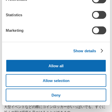
Statistics
山崎駅の荷物預かり情報
Marketing
山崎駅周辺での荷物預かり場所をご紹介します！

ecbo cloak（エクボクローク）加盟店やコインロッカーの場所を
Show details
随時更新して掲載していきます。

山崎駅周辺で観光やお仕事、お買い物などをしているとき、「こ
Allow all
の荷物、どこかに預けられたら楽なのに」と思ったことはありま
せんか？

バッグやスーツケース、ベビーカーや自転車などを預けて、身軽
Allow selection
に楽しみましょう！

Deny
店舗の空きスペースを活用したecbo cloakは、スマホ予約で簡単
に、コインロッカーと同等の料金で荷物を預けられます。

大型イベントなどの際にコインロッカーがいっぱいでも、すぐに