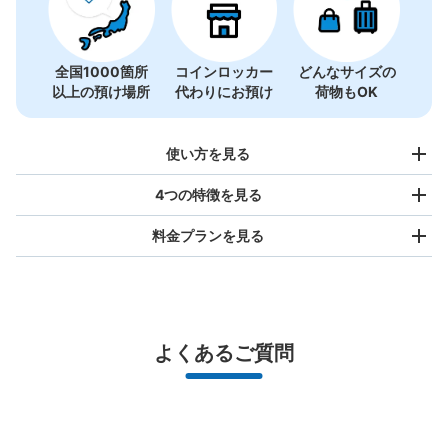
全国1000箇所
コインロッカー
どんなサイズの
以上の預け場所
代わりにお預け
荷物もOK
使い方を見る
4つの特徴を見る
料金プランを見る
バッグサイズ
¥500
/
日
最大辺が45cm未満の大きさのお荷物（リュック、ハンド
よくあるご質問
バッグ、お手荷物など）
スマホからお店と日時を

全国1,000箇所以上と提携
指定して事前予約
山崎駅コインロッカー
北は北海道から南は沖縄まで都市部を中心に全国で利用可能なサービスです
JR山崎駅駅から徒歩0分
スーツケースサイズ
本日の営業時間
:
09:00
〜
20:00