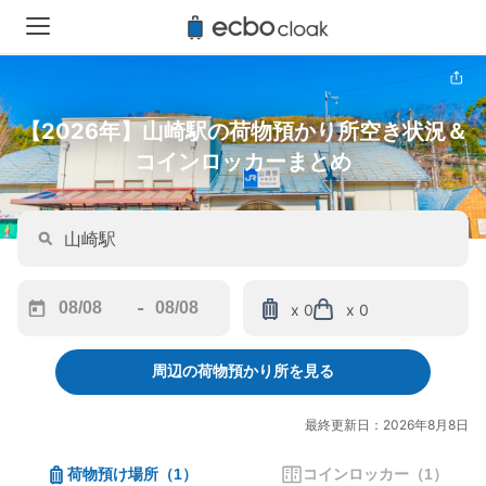
【2026年】山崎駅の荷物預かり所空き状況＆
コインロッカーまとめ
-
x 0
x 0
Navigate
Navigate
forward
backward
周辺の荷物預かり所を見る
to
to
interact
interact
with
with
最終更新日：2026年8月8日
the
the
calendar
calendar
荷物預け場所
（
1
）
コインロッカー
（
1
）
and
and