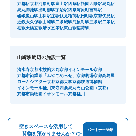
京都駅
京都河原町駅
嵐山駅
四条駅
祇園四条駅
烏丸駅
烏丸御池駅
出町柳駅
宇治駅
四条河原町
宮津駅
嵯峨嵐山駅
山科駅
淀駅
伏見稲荷駅
円町駅
京都伏見駅
近鉄大久保駅
山崎駅
二条城駅
河原町駅
三条駅
二条駅
桂駅
天橋立駅
清水五条駅
東山駅
稲荷駅
山崎駅周辺の施設一覧
清水寺
京都水族館
大丸京都
イオンモール京都
京都市勧業館「みやこめっせ」
京都劇場
京都高島屋
ロームシアター京都
京都大学
京都鉄道博物館
イオンモール桂川
東寺
四条烏丸
円山公園（京都）
京都市動物園
イオンモール京都桂川
空きスペースを活用して
パートナー登録
荷物を預かりませんか？👉