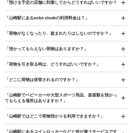
¥800
「預ける予定の店舗に到着してからどうすればいいですか？
/
日
改札を入っててすぐのところにあります。
最大辺が45cm以上の大きさのお荷物（スーツケース、楽
「山崎駅にあるecbo cloakの利用料金は？」
器、ベビーカーなど）
「荷物がなくなったり、盗まれたりはしないのですか？」
好立地 / 好条件店舗も多数
お店で荷物の写真を

「預かってもらえない荷物はありますか？」
アクセスの良い駅ナカ店舗や24時間営業店舗等も多数提携しています
撮ってもらいチェックイン完了
「荷物を引き取る時は、どうすればいいですか？」
保管できる荷物数
「どこに荷物は保管されるのですか？」
中
:
2
/
¥400
小
:
4
/
¥300
支払い方法
現金
「山崎駅でベビーカーや大型スポーツ用品、楽器類を預かっ
てもらえる場所はありますか？」
このコインロッカーの位置を見る
どんなサイズの荷物もOK
「山崎駅ではどこで荷物預かりを利用できますか？」
手ぶらで1日快適に！
楽器、ベビーカー、ゴルフバッグ等、1人が持てる大きさの荷物であればどんなサイズでも
OK
「山崎駅にあるコインロッカーなどと何が違うサービスです