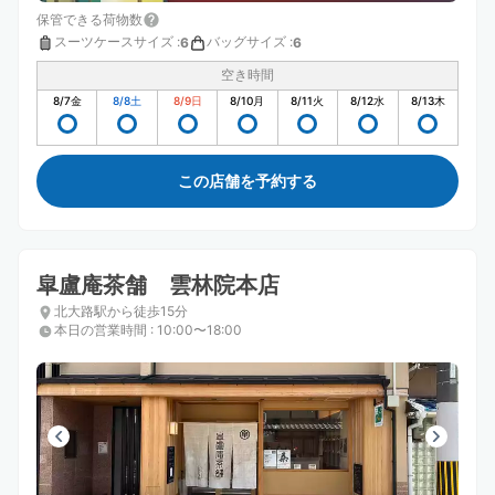
保管できる荷物数
スーツケースサイズ
:
バッグサイズ
:
6
6
空き時間
8/7
金
8/8
土
8/9
日
8/10
月
8/11
火
8/12
水
8/13
木
この店舗を予約する
皐盧庵茶舗 雲林院本店
北大路駅から徒歩15分
本日の営業時間
:
10:00〜18:00