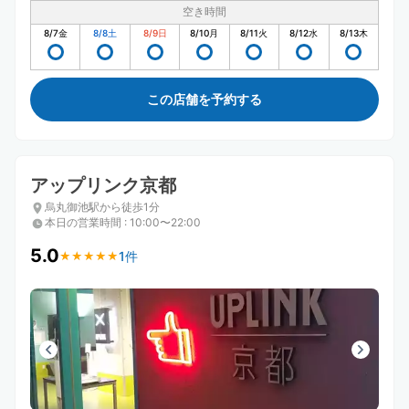
空き時間
8/7
金
8/8
土
8/9
日
8/10
月
8/11
火
8/12
水
8/13
木
この店舗を予約する
アップリンク京都
烏丸御池駅から徒歩1分
本日の営業時間
:
10:00〜22:00
5.0
1件
★
★
★
★
★
★
★
★
★
★