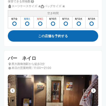
保管できる荷物数
スーツケースサイズ
:
バッグサイズ
:
4
4
空き時間
8/7
金
8/8
土
8/9
日
8/10
月
8/11
火
8/12
水
8/13
木
この店舗を予約する
バー ネイロ
西大路御池駅から徒歩3分
本日の営業時間
:
11:00〜21:00