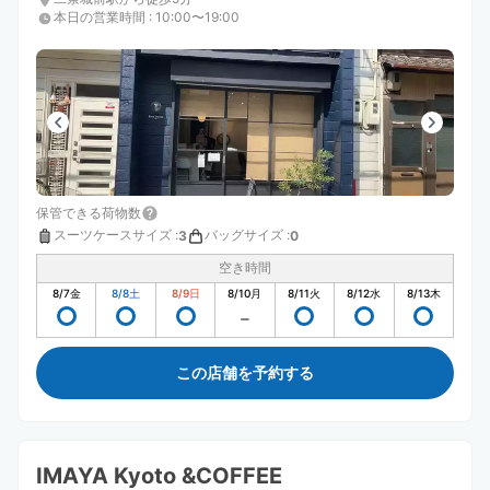
本日の営業時間
:
10:00〜19:00
保管できる荷物数
スーツケースサイズ
:
バッグサイズ
:
3
0
空き時間
8/7
金
8/8
土
8/9
日
8/10
月
8/11
火
8/12
水
8/13
木
この店舗を予約する
IMAYA Kyoto &COFFEE