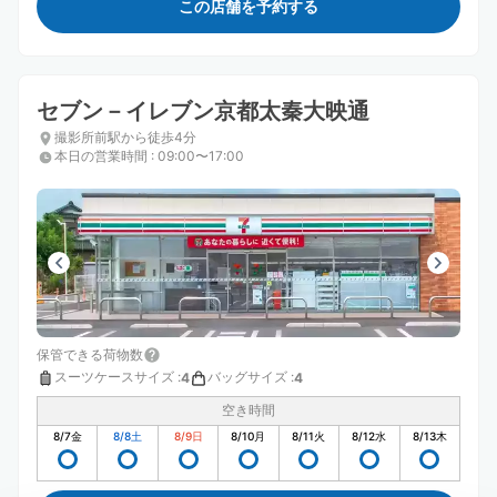
この店舗を予約する
セブン－イレブン京都太秦大映通
撮影所前駅から徒歩4分
本日の営業時間
:
09:00〜17:00
保管できる荷物数
スーツケースサイズ
:
バッグサイズ
:
4
4
空き時間
8/7
金
8/8
土
8/9
日
8/10
月
8/11
火
8/12
水
8/13
木