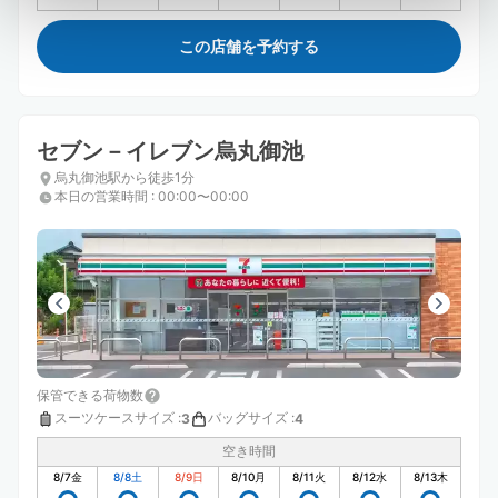
この店舗を予約する
セブン－イレブン烏丸御池
烏丸御池駅から徒歩1分
本日の営業時間
:
00:00〜00:00
保管できる荷物数
スーツケースサイズ
:
バッグサイズ
:
3
4
空き時間
8/7
金
8/8
土
8/9
日
8/10
月
8/11
火
8/12
水
8/13
木