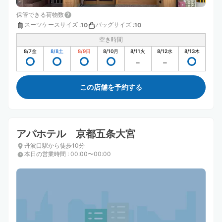
保管できる荷物数
スーツケースサイズ
:
バッグサイズ
:
10
10
空き時間
8/7
金
8/8
土
8/9
日
8/10
月
8/11
火
8/12
水
8/13
木
この店舗を予約する
アパホテル 京都五条大宮
丹波口駅から徒歩10分
本日の営業時間
:
00:00〜00:00