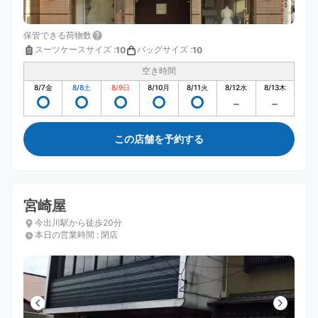
保管できる荷物数
スーツケースサイズ
:
バッグサイズ
:
10
10
空き時間
8/7
金
8/8
土
8/9
日
8/10
月
8/11
火
8/12
水
8/13
木
この店舗を予約する
宮崎屋
今出川駅から徒歩20分
本日の営業時間
:
閉店