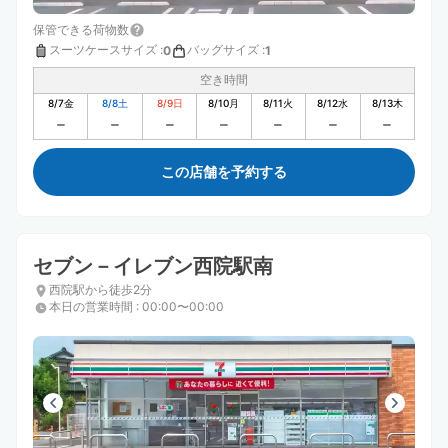
保管できる荷物数
スーツケースサイズ
:
バッグサイズ
:
0
1
空き時間
8/7
金
8/8
土
8/9
日
8/10
月
8/11
火
8/12
水
8/13
木
この店舗を予約する
セブン－イレブン西院駅南
西院駅から徒歩2分
本日の営業時間
:
00:00〜00:00