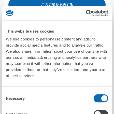
この店舗を予約する
atelier melty 252
This website uses cookies
北野白梅町駅から徒歩22分
We use cookies to personalise content and ads, to
本日の営業時間
:
07:00〜22:00
provide social media features and to analyse our traffic.
We also share information about your use of our site with
our social media, advertising and analytics partners who
may combine it with other information that you’ve
provided to them or that they’ve collected from your use
of their services.
保管できる荷物数
スーツケースサイズ
:
バッグサイズ
:
10
10
Consent
空き時間
Necessary
Selection
8/7
金
8/8
土
8/9
日
8/10
月
8/11
火
8/12
水
8/13
木