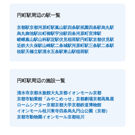
円町駅周辺の駅一覧
京都駅
京都河原町駅
嵐山駅
四条駅
祇園四条駅
烏丸駅
烏丸御池駅
出町柳駅
宇治駅
四条河原町
宮津駅
嵯峨嵐山駅
山科駅
淀駅
伏見稲荷駅
円町駅
京都伏見駅
近鉄大久保駅
山崎駅
二条城駅
河原町駅
三条駅
二条駅
桂駅
天橋立駅
清水五条駅
東山駅
稲荷駅
円町駅周辺の施設一覧
清水寺
京都水族館
大丸京都
イオンモール京都
京都市勧業館「みやこめっせ」
京都劇場
京都高島屋
ロームシアター京都
京都大学
京都鉄道博物館
イオンモール桂川
東寺
四条烏丸
円山公園（京都）
京都市動物園
イオンモール京都桂川