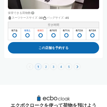
保管できる荷物数
スーツケースサイズ
:
バッグサイズ
:
30
45
空き時間
8/7
金
8/8
土
8/9
日
8/10
月
8/11
火
8/12
水
8/13
木
この店舗を予約する
1
2
3
4
5
円町駅周辺のおすすめコインロッカー
1件
エクボクロークを使って荷物を預けよう