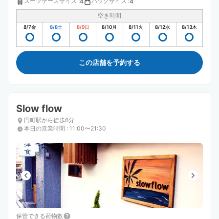
スーツケースサイズ
:
バッグサイズ
:
4
4
空き時間
8/7
金
8/8
土
8/9
日
8/10
月
8/11
火
8/12
水
8/13
木
この店舗を予約する
Slow flow
円町駅から徒歩6分
本日の営業時間
:
11:00〜21:30
保管できる荷物数