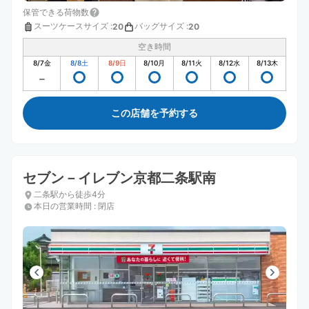
保管できる荷物数
スーツケースサイズ
:
バッグサイズ
:
20
20
空き時間
8/7
金
8/8
土
8/9
日
8/10
月
8/11
火
8/12
水
8/13
木
この店舗を予約する
セブン－イレブン京都二条駅南
二条駅から徒歩4分
本日の営業時間
:
閉店