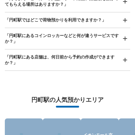
てもらえる場所はありますか？」
このコインロッカーの位置を見る
どんなサイズの荷物もOK
「円町駅ではどこで荷物預かりを利用できますか？」
手ぶらで1日快適に！
楽器、ベビーカー、ゴルフバッグ等、1人が持てる大きさの荷物であればどんなサイズでも
OK
「円町駅にあるコインロッカーなどと何が違うサービスです
か？」
「円町駅にある店舗は、何日前から予約の作成ができます
か？」
万が一に備えた安心補償
荷物の破損、盗難等万が一に備えた保証も完備で安心
円町駅の人気預かりエリア
イオンモール京