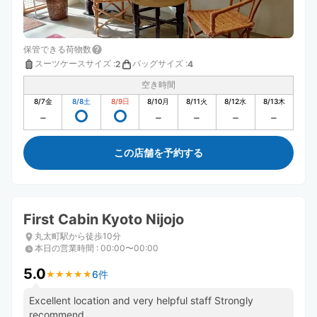
保管できる荷物数
スーツケースサイズ
:
バッグサイズ
:
2
4
空き時間
8/7
金
8/8
土
8/9
日
8/10
月
8/11
火
8/12
水
8/13
木
この店舗を予約する
First Cabin Kyoto Nijojo
丸太町駅から徒歩10分
本日の営業時間
:
00:00〜00:00
5.0
6件
★
★
★
★
★
★
★
★
★
★
Excellent location and very helpful staff Strongly
recommend