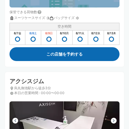
保管できる荷物数
スーツケースサイズ
:
バッグサイズ
:
3
0
空き時間
8/7
金
8/8
土
8/9
日
8/10
月
8/11
火
8/12
水
8/13
木
この店舗を予約する
アクシスジム
烏丸御池駅から徒歩3分
本日の営業時間
:
00:00〜00:00