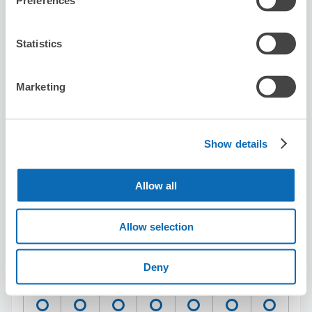
Preferences
この店舗を予約する
Statistics
Dal Masara Shop
Marketing
帷子ノ辻駅から徒歩1分
本日の営業時間
:
10:00〜22:00
Show details
Allow all
Allow selection
保管できる荷物数
スーツケースサイズ
:
バッグサイズ
:
3
3
Deny
空き時間
8/7
金
8/8
土
8/9
日
8/10
月
8/11
火
8/12
水
8/13
木