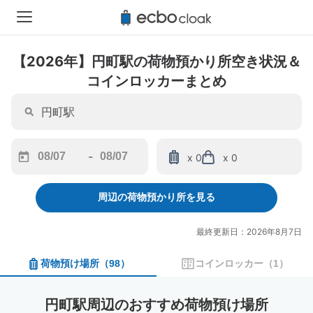
【2026年】円町駅の荷物預かり所空き状況＆
コインロッカーまとめ
-
x 0
x 0
Navigate
Navigate
forward
backward
周辺の荷物預かり所を見る
to
to
interact
interact
with
with
最終更新日：2026年8月7日
the
the
calendar
calendar
荷物預け場所
（
98
）
コインロッカー
（
1
）
and
and
select
select
a
a
円町駅周辺のおすすめ荷物預け場所
date.
date.