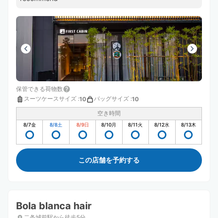
保管できる荷物数
スーツケースサイズ
:
バッグサイズ
:
10
10
空き時間
8/7
金
8/8
土
8/9
日
8/10
月
8/11
火
8/12
水
8/13
木
この店舗を予約する
Bola blanca hair
二条城前駅から徒歩5分