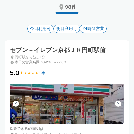
Press
Press
98件
the
the
question
question
mark
mark
key
今日利用可
key
明日利用可
24時間営業
to
to
get
get
the
the
セブン－イレブン京都ＪＲ円町駅前
keyboard
keyboard
円町駅から徒歩1分
shortcuts
shortcuts
本日の営業時間
:
09:00〜22:00
for
for
changing
changing
5.0
1件
★
★
★
★
★
★
★
★
★
★
dates.
dates.
保管できる荷物数