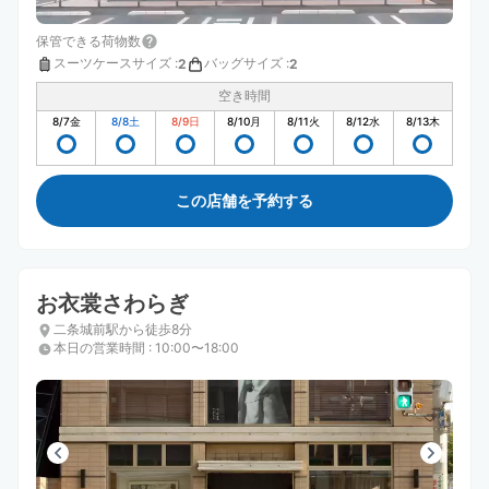
保管できる荷物数
スーツケースサイズ
:
バッグサイズ
:
2
2
空き時間
8/7
金
8/8
土
8/9
日
8/10
月
8/11
火
8/12
水
8/13
木
この店舗を予約する
お衣裳さわらぎ
二条城前駅から徒歩8分
本日の営業時間
:
10:00〜18:00