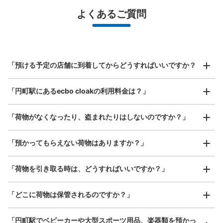
最大辺が45cm未満の大きさのお荷物（リュック、ハンド
よくあるご質問
バッグ、お手荷物など）
スマホからお店と日時を

全国1,000箇所以上と提携
指定して事前予約
JR円町駅改札外コインロッカー
北は北海道から南は沖縄まで都市部を中心に全国で利用可能なサービスです
JR円町駅駅から徒歩0分
スーツケースサイズ
本日の営業時間
:
09:00
〜
20:00
¥800
「預ける予定の店舗に到着してからどうすればいいですか？
/
日
改札を出て右手にあります。
最大辺が45cm以上の大きさのお荷物（スーツケース、楽
「円町駅にあるecbo cloakの利用料金は？」
器、ベビーカーなど）
「荷物がなくなったり、盗まれたりはしないのですか？」
好立地 / 好条件店舗も多数
お店で荷物の写真を

「預かってもらえない荷物はありますか？」
アクセスの良い駅ナカ店舗や24時間営業店舗等も多数提携しています
撮ってもらいチェックイン完了
「荷物を引き取る時は、どうすればいいですか？」
保管できる荷物数
「どこに荷物は保管されるのですか？」
大
:
2
/
¥600
中
:
3
/
¥400
小
:
4
/
¥300
支払い方法
現金
「円町駅でベビーカーや大型スポーツ用品、楽器類を預かっ