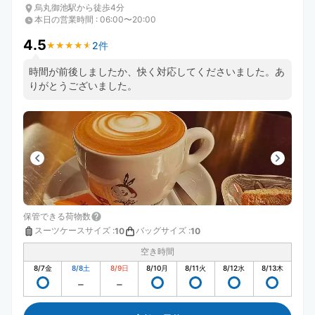
烏丸御池駅から徒歩4分
本日の営業時間
:
06:00〜20:00
4.5
2件
★
★
★
★
★
★
★
★
★
★
時間が前後しましたか、快く対応してくださいました。あ
りがとうございました。
保管できる荷物数
スーツケースサイズ
:
バッグサイズ
:
10
10
空き時間
8/7
金
8/8
土
8/9
日
8/10
月
8/11
火
8/12
水
8/13
木