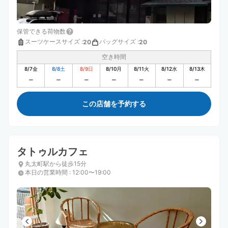
保管できる荷物数
スーツケースサイズ
:
バッグサイズ
:
20
20
空き時間
8/7
金
8/8
土
8/9
日
8/10
月
8/11
火
8/12
水
8/13
木
この店舗を予約する
タトゥルカフェ
丸太町駅から徒歩15分
本日の営業時間
:
12:00〜19:00