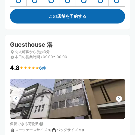
この店舗を予約する
Guesthouse 洛
丸太町駅から徒歩3分
本日の営業時間
:
09:00〜00:00
4.8
6件
★
★
★
★
★
★
★
★
★
★
保管できる荷物数
スーツケースサイズ
:
バッグサイズ
:
8
10