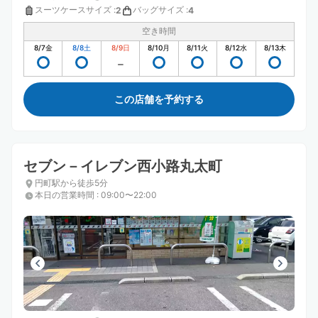
スーツケースサイズ
:
バッグサイズ
:
2
4
空き時間
8/7
金
8/8
土
8/9
日
8/10
月
8/11
火
8/12
水
8/13
木
この店舗を予約する
セブン－イレブン西小路丸太町
円町駅から徒歩5分
本日の営業時間
:
09:00〜22:00