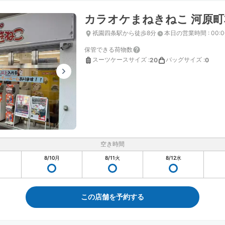
カラオケまねきねこ 河原町
祇園四条駅から徒歩8分
本日の営業時間
:
00:
保管できる荷物数
スーツケースサイズ
:
バッグサイズ
:
20
0
空き時間
8/10
月
8/11
火
8/12
水
この店舗を予約する