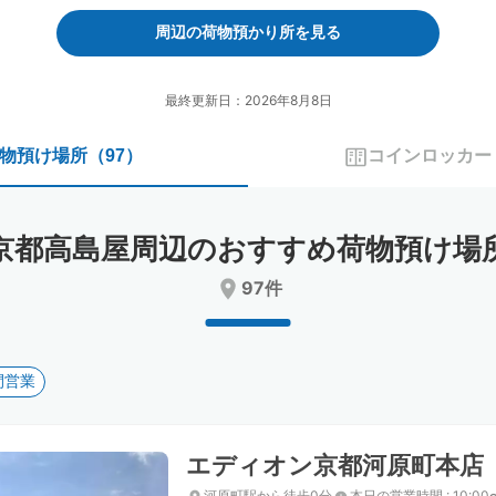
forward
backward
to
to
周辺の荷物預かり所を見る
interact
interact
with
with
the
the
最終更新日：2026年8月8日
calendar
calendar
and
and
物預け場所
（
97
）
コインロッカー
select
select
a
a
date.
date.
Press
Press
京都高島屋周辺のおすすめ荷物預け場
the
the
question
question
97件
mark
mark
key
key
to
to
get
get
間営業
the
the
keyboard
keyboard
shortcuts
shortcuts
for
for
エディオン京都河原町本店
changing
changing
dates.
dates.
河原町駅から徒歩0分
本日の営業時間
:
10:00