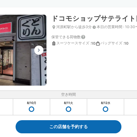
ドコモショップサテライト
河原町駅から徒歩3分
本日の営業時間
:
10:30
保管できる荷物数
スーツケースサイズ
:
バッグサイズ
:
10
10
空き時間
8/10
月
8/11
火
8/12
水
この店舗を予約する