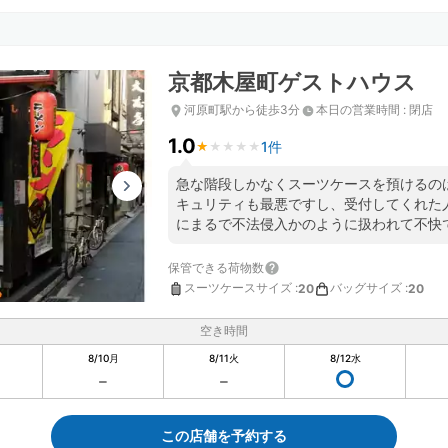
京都木屋町ゲストハウス
河原町駅から徒歩3分
本日の営業時間
:
閉店
1.0
1件
★
★
★
★
★
★
★
★
★
★
急な階段しかなくスーツケースを預けるの
キュリティも最悪ですし、受付してくれた
にまるで不法侵入かのように扱われて不快
保管できる荷物数
スーツケースサイズ
:
バッグサイズ
:
20
20
空き時間
8/10
月
8/11
火
8/12
水
この店舗を予約する