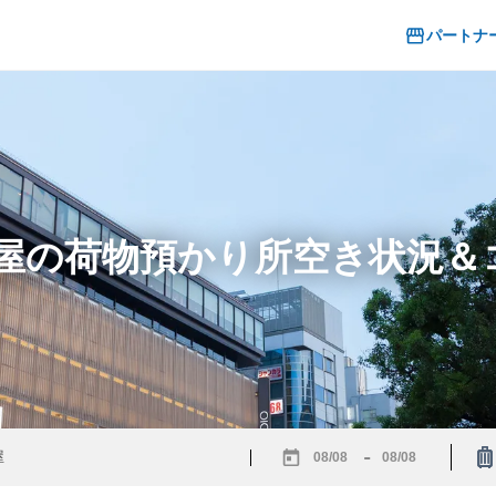
パートナ
島屋の荷物預かり所空き状況
-
Navigate
Navigate