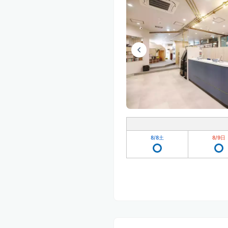
8/8
土
8/9
日