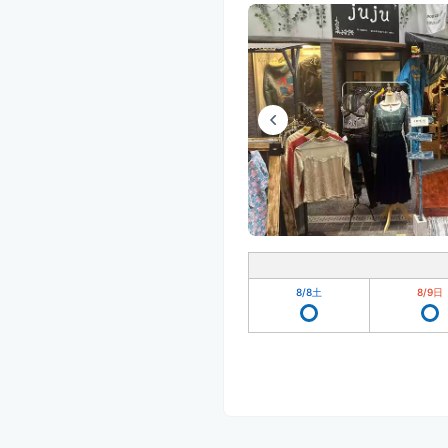
8/8
土
8/9
日