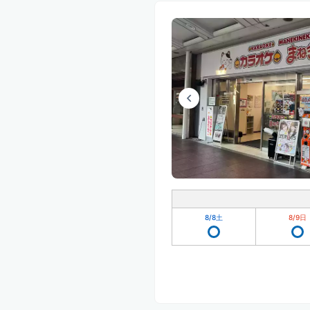
8/8
土
8/9
日