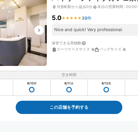
河原町駅から徒歩0分
本日の営業時間
:
00:00
5.0
39件
★
★
★
★
★
★
★
★
★
★
Nice and quick! Very professional.
保管できる荷物数
スーツケースサイズ
:
バッグサイズ
:
6
6
空き時間
8/10
月
8/11
火
8/12
水
この店舗を予約する