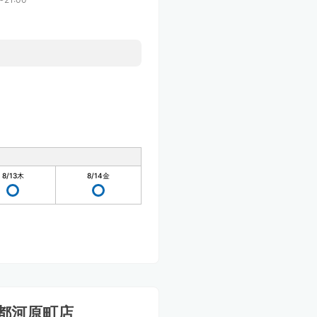
8/13
木
8/14
金
都河原町店