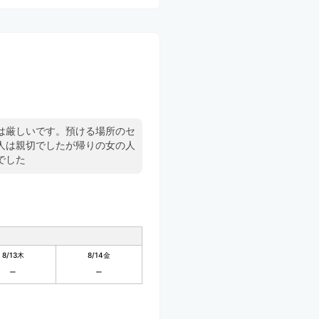
は厳しいです。預ける場所のセ
人は親切でしたが帰りの女の人
でした
8/13
木
8/14
金