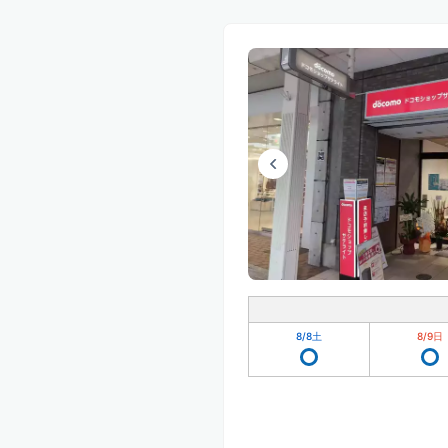
8/8
土
8/9
日