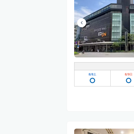
8/8
土
8/9
日