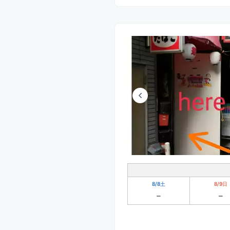
8/8
土
8/9
日