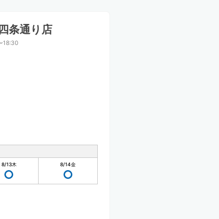
四条通り店
〜18:30
8/13
木
8/14
金