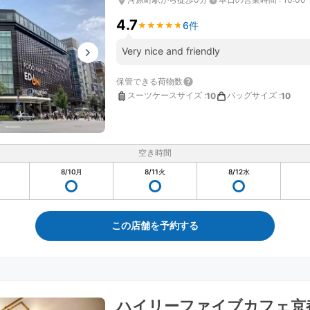
4.7
6件
★
★
★
★
★
★
★
★
★
★
Very nice and friendly
保管できる荷物数
スーツケースサイズ
:
バッグサイズ
:
10
10
空き時間
8/10
月
8/11
火
8/12
水
この店舗を予約する
ハイリーファイブカフェ京