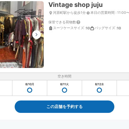
Vintage shop juju
河原町駅から徒歩1分
本日の営業時間
:
11:00〜
保管できる荷物数
スーツケースサイズ
:
バッグサイズ
:
10
10
空き時間
8/10
月
8/11
火
8/12
水
この店舗を予約する