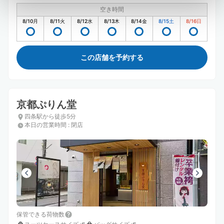
空き時間
8/10
月
8/11
火
8/12
水
8/13
木
8/14
金
8/15
土
8/16
日
この店舗を予約する
京都ぷりん堂
四条駅から徒歩5分
本日の営業時間
:
閉店
保管できる荷物数