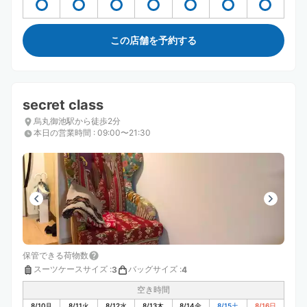
この店舗を予約する
secret class
烏丸御池駅から徒歩2分
本日の営業時間
:
09:00〜21:30
保管できる荷物数
スーツケースサイズ
:
バッグサイズ
:
3
4
空き時間
8/10
月
8/11
火
8/12
水
8/13
木
8/14
金
8/15
土
8/16
日