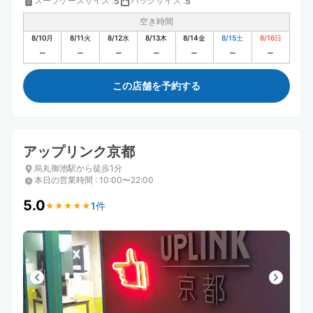
スーツケースサイズ
:
バッグサイズ
:
5
5
空き時間
8/10
月
8/11
火
8/12
水
8/13
木
8/14
金
8/15
土
8/16
日
この店舗を予約する
アップリンク京都
烏丸御池駅から徒歩1分
本日の営業時間
:
10:00〜22:00
5.0
1件
★
★
★
★
★
★
★
★
★
★