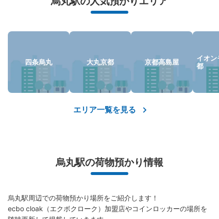
烏丸駅の人気預かりエリア
イオン
四条烏丸
大丸京都
京都高島屋
都
保管できる荷物数
大
:
8
/
¥700
中
:
6
/
¥500
小
:
16
/
¥400
支払い方法
エリア一覧を見る
ICカード
このコインロッカーの位置を見る
烏丸駅の荷物預かり情報
市営地下鉄四条駅北改札口外コインロッカ
ー
烏丸駅周辺での荷物預かり場所をご紹介します！

市営地下鉄四条駅駅から徒歩0分
ecbo cloak（エクボクローク）加盟店やコインロッカーの場所を
本日の営業時間
:
05:30
〜
23:30