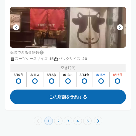
保管できる荷物数
スーツケースサイズ
:
バッグサイズ
:
15
20
空き時間
8/10
月
8/11
火
8/12
水
8/13
木
8/14
金
8/15
土
8/16
日
この店舗を予約する
1
2
3
4
5