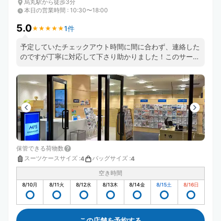
烏丸駅から徒歩3分
本日の営業時間
:
10:30〜18:00
5.0
1件
★
★
★
★
★
★
★
★
★
★
予定していたチェックアウト時間に間に合わず、連絡した
のですが丁寧に対応して下さり助かりました！このサービ
スを使うの初めてですが、とても便利です。また利用させ
て頂きます！
保管できる荷物数
スーツケースサイズ
:
バッグサイズ
:
4
4
空き時間
8/10
月
8/11
火
8/12
水
8/13
木
8/14
金
8/15
土
8/16
日
この店舗を予約する