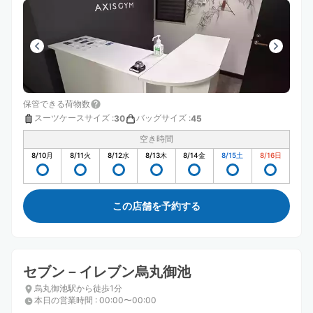
保管できる荷物数
スーツケースサイズ
:
バッグサイズ
:
30
45
空き時間
8/10
月
8/11
火
8/12
水
8/13
木
8/14
金
8/15
土
8/16
日
この店舗を予約する
セブン－イレブン烏丸御池
烏丸御池駅から徒歩1分
本日の営業時間
:
00:00〜00:00