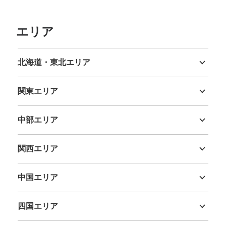
エリア
阪急烏丸駅24番出口ICコインロッカー
阪急烏丸駅駅から徒歩0分
北海道・東北エリア
本日の営業時間
:
04:40
〜
00:10
北海道
青森県
岩手県
宮城県
秋田県
山形県
福島県
烏丸駅24番出口付近にあります。 横に現金対応のコイン
関東エリア
ロッカーあり。
茨城県
栃木県
群馬県
埼玉県
千葉県
東京都
神奈川県
中部エリア
新潟県
富山県
石川県
福井県
山梨県
長野県
岐阜県
静岡県
愛知県
関西エリア
三重県
滋賀県
京都府
大阪府
兵庫県
奈良県
和歌山県
中国エリア
鳥取県
島根県
岡山県
広島県
山口県
四国エリア
保管できる荷物数
徳島県
香川県
愛媛県
高知県
大
:
8
/
¥700
中
:
6
/
¥500
小
:
16
/
¥400