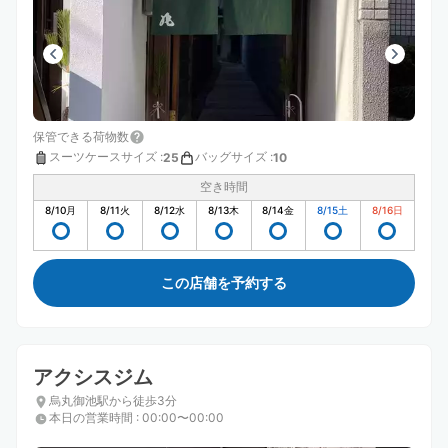
保管できる荷物数
スーツケースサイズ
:
バッグサイズ
:
25
10
空き時間
8/10
月
8/11
火
8/12
水
8/13
木
8/14
金
8/15
土
8/16
日
この店舗を予約する
アクシスジム
烏丸御池駅から徒歩3分
本日の営業時間
:
00:00〜00:00