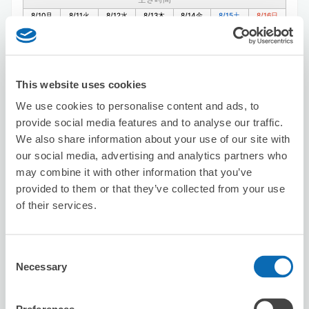
8/10
月
8/11
火
8/12
水
8/13
木
8/14
金
8/15
土
8/16
日
この店舗を予約する
This website uses cookies
We use cookies to personalise content and ads, to
provide social media features and to analyse our traffic.
201LAB PLATFORM KYOTO
We also share information about your use of our site with
河原町駅から徒歩5分
our social media, advertising and analytics partners who
本日の営業時間
:
閉店
may combine it with other information that you’ve
provided to them or that they’ve collected from your use
of their services.
Consent
Necessary
Selection
保管できる荷物数
スーツケースサイズ
:
バッグサイズ
:
3
3