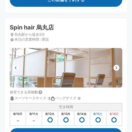
Spin hair 烏丸店
烏丸駅から徒歩2分
本日の営業時間
:
閉店
保管できる荷物数
スーツケースサイズ
:
バッグサイズ
:
3
0
空き時間
8/10
月
8/11
火
8/12
水
8/13
木
8/14
金
8/15
土
8/16
日