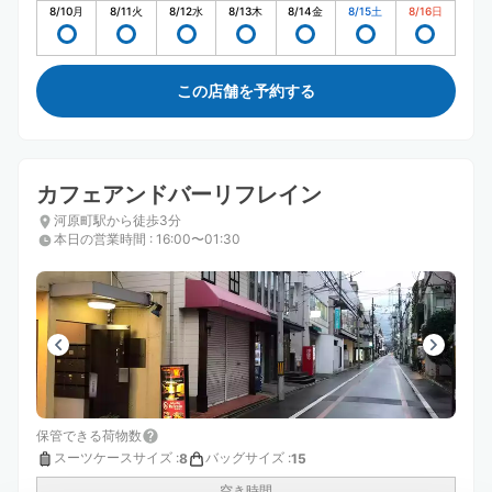
8/10
月
8/11
火
8/12
水
8/13
木
8/14
金
8/15
土
8/16
日
この店舗を予約する
カフェアンドバーリフレイン
河原町駅から徒歩3分
本日の営業時間
:
16:00〜01:30
保管できる荷物数
スーツケースサイズ
:
バッグサイズ
:
8
15
空き時間