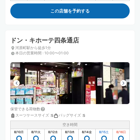
この店舗を予約する
ドン・キホーテ四条通店
河原町駅から徒歩1分
本日の営業時間
:
10:00〜01:00
保管できる荷物数
スーツケースサイズ
:
バッグサイズ
:
5
5
空き時間
8/10
月
8/11
火
8/12
水
8/13
木
8/14
金
8/15
土
8/16
日