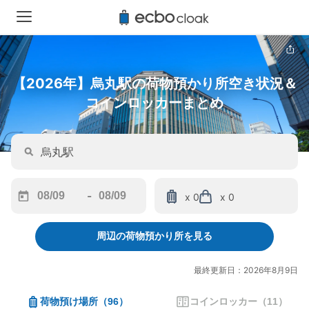
【2026年】烏丸駅の荷物預かり所空き状況＆
コインロッカーまとめ
-
x 0
x 0
Navigate
Navigate
forward
backward
周辺の荷物預かり所を見る
to
to
interact
interact
with
with
最終更新日：2026年8月9日
the
the
calendar
calendar
荷物預け場所
（
96
）
コインロッカー
（
11
）
and
and