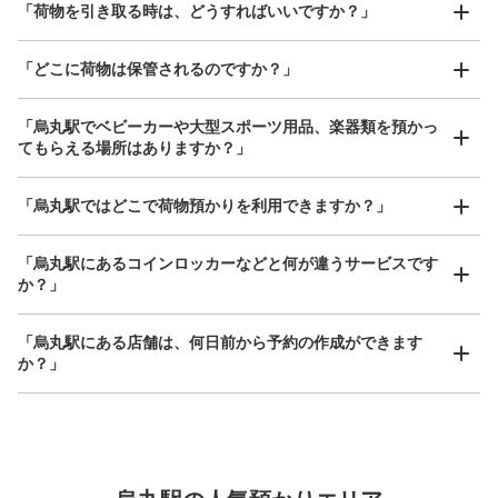
「荷物を引き取る時は、どうすればいいですか？」
「どこに荷物は保管されるのですか？」
保管できる荷物数
大
:
19
/
¥700
中
:
19
/
¥500
小
:
50
/
¥400
「烏丸駅でベビーカーや大型スポーツ用品、楽器類を預かっ
てもらえる場所はありますか？」
支払い方法
現金
どんなサイズの荷物もOK
「烏丸駅ではどこで荷物預かりを利用できますか？」
このコインロッカーの位置を見る
手ぶらで1日快適に！
楽器、ベビーカー、ゴルフバッグ等、1人が持てる大きさの荷物であればどんなサイズでも
OK
「烏丸駅にあるコインロッカーなどと何が違うサービスです
か？」
阪急烏丸駅西改札口コインロッカー①
「烏丸駅にある店舗は、何日前から予約の作成ができます
阪急京都線烏丸駅駅から徒歩分
本日の営業時間
:
04:40
〜
00:10
か？」
付近は西改札口から市営地下鉄へと繋がっているため、乗
り換えの方などで大変混雑しています。ただコインロッカ
ーのある通路は、市営地下鉄への流れとは少し外れたとこ
ろにあるので、それほど混雑していません。
万が一に備えた安心補償
荷物の破損、盗難等万が一に備えた保証も完備で安心