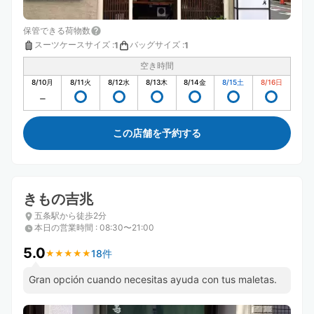
保管できる荷物数
スーツケースサイズ
:
バッグサイズ
:
1
1
空き時間
8/10
月
8/11
火
8/12
水
8/13
木
8/14
金
8/15
土
8/16
日
この店舗を予約する
きもの吉兆
五条駅から徒歩2分
本日の営業時間
:
08:30〜21:00
5.0
18件
★
★
★
★
★
★
★
★
★
★
Gran opción cuando necesitas ayuda con tus maletas.