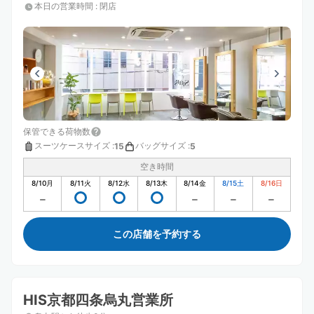
本日の営業時間
:
閉店
保管できる荷物数
スーツケースサイズ
:
バッグサイズ
:
15
5
空き時間
8/10
月
8/11
火
8/12
水
8/13
木
8/14
金
8/15
土
8/16
日
この店舗を予約する
HIS京都四条烏丸営業所