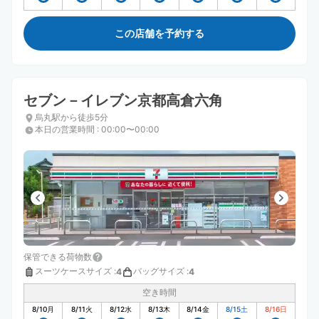
この店舗を予約する
セブン－イレブン京都高倉六角
烏丸駅から徒歩5分
本日の営業時間
:
00:00〜00:00
保管できる荷物数
スーツケースサイズ
:
バッグサイズ
:
4
4
空き時間
8/10
月
8/11
火
8/12
水
8/13
木
8/14
金
8/15
土
8/16
日