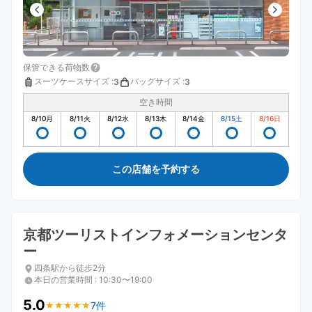
保管できる荷物数
スーツケースサイズ
:
バッグサイズ
:
3
3
空き時間
8/10
月
8/11
火
8/12
水
8/13
木
8/14
金
8/15
土
8/16
日
この店舗を予約する
京都ツーリストインフォメーションセンタ
ー
四条駅から徒歩2分
本日の営業時間
:
10:30〜19:00
5.0
7件
★
★
★
★
★
★
★
★
★
★