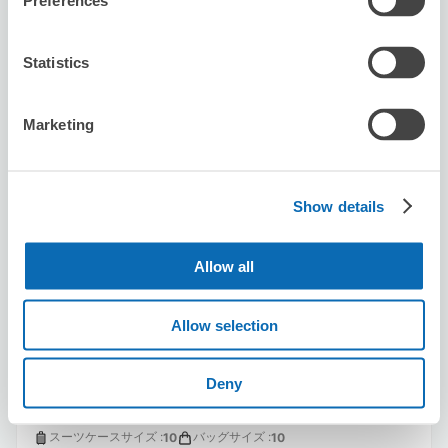
Preferences
空き時間
8/10
月
8/11
火
8/12
水
8/13
木
8/14
金
8/15
土
8/16
日
Statistics
この店舗を予約する
Marketing
Vintage shop juju
Show details
河原町駅から徒歩1分
本日の営業時間
:
11:00〜17:30
Allow all
Allow selection
Deny
保管できる荷物数
スーツケースサイズ
:
バッグサイズ
:
10
10