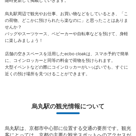
随時更新して掲載していきます。

北改札口からでてすぐそばにあります。 かなりの数で
す。
烏丸駅周辺で観光やお仕事、お買い物などをしているとき、「こ
の荷物、どこかに預けられたら楽なのに」と思ったことはありま
せんか？

バッグやスーツケース、ベビーカーや自転車などを預けて、身軽
に楽しみましょう！

店舗の空きスペースを活用したecbo cloakは、スマホ予約で簡単
に、コインロッカーと同等の料金で荷物を預けられます。

大型イベントなどの際にコインロッカーがいっぱいでも、すぐに
近くの預け場所を見つけることができます。
保管できる荷物数
大
:
14
/
¥700
中
:
13
/
¥500
小
:
55
/
¥300
支払い方法
現金
烏丸駅の観光情報について
このコインロッカーの位置を見る
烏丸駅は、京都市中心部に位置する交通の要所です。観光
客にとっては、京都の主要な観光スポットへのアクセスが