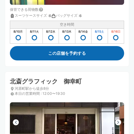
保管できる荷物数
スーツケースサイズ
:
バッグサイズ
:
6
6
空き時間
8/10
月
8/11
火
8/12
水
8/13
木
8/14
金
8/15
土
8/16
日
この店舗を予約する
北斎グラフィック 御幸町
河原町駅から徒歩8分
本日の営業時間
:
12:00〜19:30