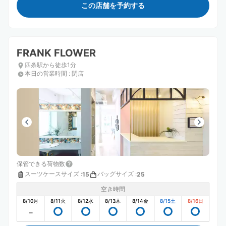
この店舗を予約する
FRANK FLOWER
四条駅から徒歩1分
本日の営業時間
:
閉店
保管できる荷物数
スーツケースサイズ
:
バッグサイズ
:
15
25
空き時間
8/10
月
8/11
火
8/12
水
8/13
木
8/14
金
8/15
土
8/16
日