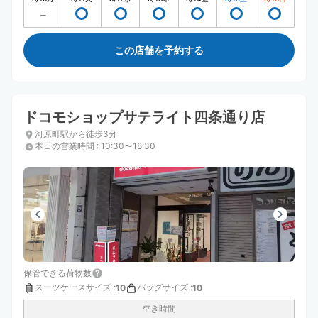
この店舗を予約する
ドコモショップサテライト四条通り店
河原町駅から徒歩3分
本日の営業時間
:
10:30〜18:30
保管できる荷物数
スーツケースサイズ
:
バッグサイズ
:
10
10
空き時間