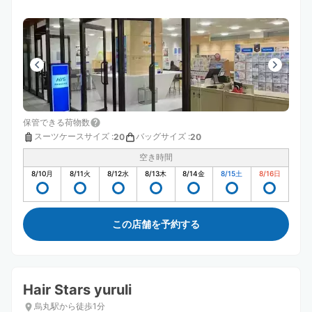
保管できる荷物数
スーツケースサイズ
:
バッグサイズ
:
20
20
空き時間
8/10
月
8/11
火
8/12
水
8/13
木
8/14
金
8/15
土
8/16
日
この店舗を予約する
Hair Stars yuruli
烏丸駅から徒歩1分