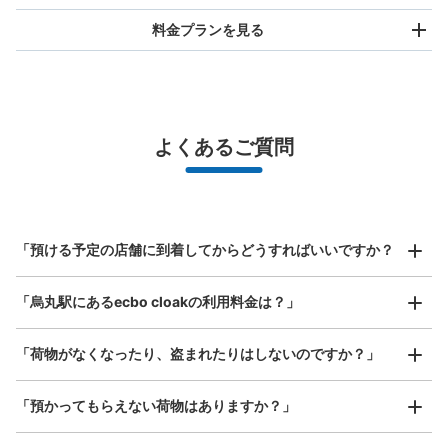
料金プランを見る
バッグサイズ
¥500
/
日
最大辺が45cm未満の大きさのお荷物（リュック、ハンド
よくあるご質問
バッグ、お手荷物など）
スマホからお店と日時を

全国1,000箇所以上と提携
指定して事前予約
阪急烏丸駅西改札口コインロッカー②
北は北海道から南は沖縄まで都市部を中心に全国で利用可能なサービスです
阪急京都線 烏丸駅駅から徒歩分
スーツケースサイズ
本日の営業時間
:
04:40
〜
00:10
¥800
「預ける予定の店舗に到着してからどうすればいいですか？
/
日
周辺の状況は阪急烏丸駅西改札口コインロッカー①と同
様です。こちらは現金のみ。大で700円ですが、700円の
最大辺が45cm以上の大きさのお荷物（スーツケース、楽
「烏丸駅にあるecbo cloakの利用料金は？」
器、ベビーカーなど）
中でも大きさが違う2種類のロッカーがあります。
「荷物がなくなったり、盗まれたりはしないのですか？」
好立地 / 好条件店舗も多数
お店で荷物の写真を

「預かってもらえない荷物はありますか？」
アクセスの良い駅ナカ店舗や24時間営業店舗等も多数提携しています
撮ってもらいチェックイン完了