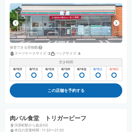
保管できる荷物数
スーツケースサイズ
:
バッグサイズ
:
3
4
空き時間
8/10
月
8/11
火
8/12
水
8/13
木
8/14
金
8/15
土
8/16
日
この店舗を予約する
肉バル食堂 トリガービーフ
河原町駅から徒歩5分
本日の営業時間
:
11:30〜21:30