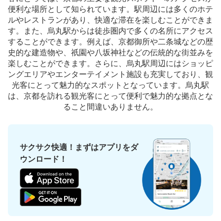
阪急烏丸駅24番出口側現金コインロッカ
便利な場所として知られています。駅周辺には多くのホテ
ー
ルやレストランがあり、快適な滞在を楽しむことができま
す。また、烏丸駅からは徒歩圏内で多くの名所にアクセス
阪急烏丸駅駅から徒歩0分
本日の営業時間
:
04:40
〜
00:10
することができます。例えば、京都御所や二条城などの歴
史的な建造物や、祇園や八坂神社などの伝統的な街並みを
横にIC対応コインロッカーあり。
楽しむことができます。さらに、烏丸駅周辺にはショッピ
ングエリアやエンターテイメント施設も充実しており、観
光客にとって魅力的なスポットとなっています。烏丸駅
は、京都を訪れる観光客にとって便利で魅力的な拠点とな
ること間違いありません。
サクサク快適！まずはアプリをダ
ウンロード！
保管できる荷物数
大
:
18
/
¥700
中
:
35
/
¥500
小
:
50
/
¥400
支払い方法
現金
このコインロッカーの位置を見る