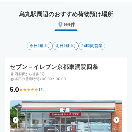
select
select
a
a
烏丸駅周辺のおすすめ荷物預け場所
date.
date.
Press
Press
96件
the
the
question
question
mark
mark
key
今日利用可
key
明日利用可
24時間営業
to
to
get
get
the
the
セブン－イレブン京都東洞院四条
keyboard
keyboard
四条駅から徒歩2分
shortcuts
shortcuts
本日の営業時間
:
00:00〜00:00
for
for
changing
changing
5.0
1件
★
★
★
★
★
★
★
★
★
★
dates.
dates.