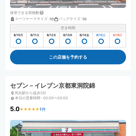
保管できる荷物数
スーツケースサイズ
:
バッグサイズ
:
10
10
空き時間
8/10
月
8/11
火
8/12
水
8/13
木
8/14
金
8/15
土
8/16
日
この店舗を予約する
セブン－イレブン京都東洞院錦
烏丸駅から徒歩2分
本日の営業時間
:
00:00〜00:00
5.0
1件
★
★
★
★
★
★
★
★
★
★