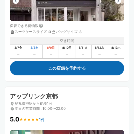
保管できる荷物数
スーツケースサイズ
:
バッグサイズ
:
3
3
空き時間
8/7
金
8/8
土
8/9
日
8/10
月
8/11
火
8/12
水
8/13
木
この店舗を予約する
アップリンク京都
烏丸御池駅から徒歩1分
本日の営業時間
:
10:00〜22:00
5.0
1件
★
★
★
★
★
★
★
★
★
★