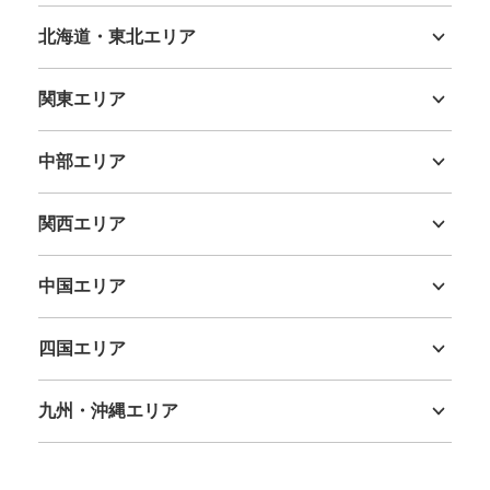
北海道・東北エリア
北海道
青森県
岩手県
宮城県
秋田県
山形県
福島県
京都市営地下鉄四条駅南改札口コインロッ
関東エリア
カー
茨城県
栃木県
群馬県
埼玉県
千葉県
東京都
神奈川県
京都市営地下鉄烏丸線 四条駅駅から徒歩分
中部エリア
本日の営業時間
:
05:30
〜
23:30
新潟県
富山県
石川県
福井県
山梨県
長野県
岐阜県
静岡県
愛知県
通路より少し奥まった位置にあるので、落ち着いて荷物を
関西エリア
出し入れできます。近くに定期券うりばや自動販売機があ
ります。利用可能時間は始発から終電までです。
三重県
滋賀県
京都府
大阪府
兵庫県
奈良県
和歌山県
中国エリア
鳥取県
島根県
岡山県
広島県
山口県
四国エリア
徳島県
香川県
愛媛県
高知県
九州・沖縄エリア
福岡県
佐賀県
長崎県
熊本県
大分県
宮崎県
鹿児島県
沖縄県