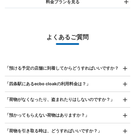
料金プランを見る
バッグサイズ
¥500
/
日
最大辺が45cm未満の大きさのお荷物（リュック、ハンド
よくあるご質問
バッグ、お手荷物など）
スマホからお店と日時を

全国1,000箇所以上と提携
指定して事前予約
市営地下鉄四条駅定期券売り場側コインロ
北は北海道から南は沖縄まで都市部を中心に全国で利用可能なサービスです
ッカー
スーツケースサイズ
¥800
市営地下鉄四条駅駅から徒歩0分
「預ける予定の店舗に到着してからどうすればいいですか？
/
日
本日の営業時間
:
05:30
〜
23:30
最大辺が45cm以上の大きさのお荷物（スーツケース、楽
定期券売り場のすぐそばにあります。 一部マイロッカー
「四条駅にあるecbo cloakの利用料金は？」
器、ベビーカーなど）
あり。
「荷物がなくなったり、盗まれたりはしないのですか？」
好立地 / 好条件店舗も多数
お店で荷物の写真を

「預かってもらえない荷物はありますか？」
アクセスの良い駅ナカ店舗や24時間営業店舗等も多数提携しています
撮ってもらいチェックイン完了
「荷物を引き取る時は、どうすればいいですか？」