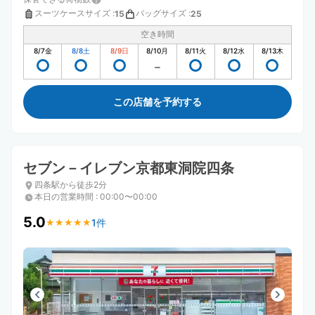
スーツケースサイズ
:
バッグサイズ
:
15
25
空き時間
8/7
金
8/8
土
8/9
日
8/10
月
8/11
火
8/12
水
8/13
木
この店舗を予約する
セブン－イレブン京都東洞院四条
四条駅から徒歩2分
本日の営業時間
:
00:00〜00:00
5.0
1件
★
★
★
★
★
★
★
★
★
★