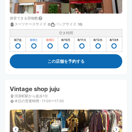
保管できる荷物数
スーツケースサイズ
:
バッグサイズ
:
0
10
空き時間
8/7
金
8/8
土
8/9
日
8/10
月
8/11
火
8/12
水
8/13
木
この店舗を予約する
Vintage shop juju
河原町駅から徒歩1分
本日の営業時間
:
11:00〜17:30