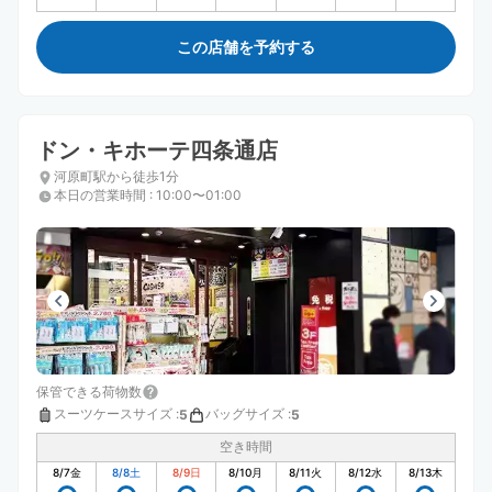
この店舗を予約する
ドン・キホーテ四条通店
河原町駅から徒歩1分
本日の営業時間
:
10:00〜01:00
保管できる荷物数
スーツケースサイズ
:
バッグサイズ
:
5
5
空き時間
8/7
金
8/8
土
8/9
日
8/10
月
8/11
火
8/12
水
8/13
木