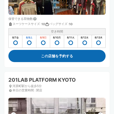
保管できる荷物数
スーツケースサイズ
:
バッグサイズ
:
10
10
空き時間
8/7
金
8/8
土
8/9
日
8/10
月
8/11
火
8/12
水
8/13
木
この店舗を予約する
201LAB PLATFORM KYOTO
河原町駅から徒歩5分
本日の営業時間
:
閉店