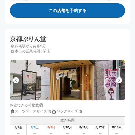
この店舗を予約する
京都ぷりん堂
四条駅から徒歩5分
本日の営業時間
:
閉店
保管できる荷物数
スーツケースサイズ
:
バッグサイズ
:
5
5
空き時間
8/7
金
8/8
土
8/9
日
8/10
月
8/11
火
8/12
水
8/13
木