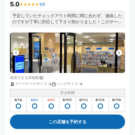
5.0
1件
★
★
★
★
★
★
★
★
★
★
予定していたチェックアウト時間に間に合わず、連絡した
のですが丁寧に対応して下さり助かりました！このサービ
スを使うの初めてですが、とても便利です。また利用させ
て頂きます！
保管できる荷物数
スーツケースサイズ
:
バッグサイズ
:
4
4
空き時間
8/7
金
8/8
土
8/9
日
8/10
月
8/11
火
8/12
水
8/13
木
この店舗を予約する