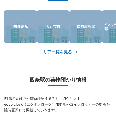
イオン
四条烏丸
大丸京都
京都高島屋
都
保管できる荷物数
支払い方法
エリア一覧を見る
申し込み場所でのお支払い
このコインロッカーの位置を見る
四条駅の荷物預かり情報
京都市営地下鉄四条駅北改札口コインロッ
カー
四条駅周辺での荷物預かり場所をご紹介します！

京都市営地下鉄烏丸線 四条駅駅から徒歩分
ecbo cloak（エクボクローク）加盟店やコインロッカーの場所を
本日の営業時間
:
05:30
〜
23:30
随時更新して掲載していきます。

阪急と連絡しているため、駅構内は混雑しています。駅構