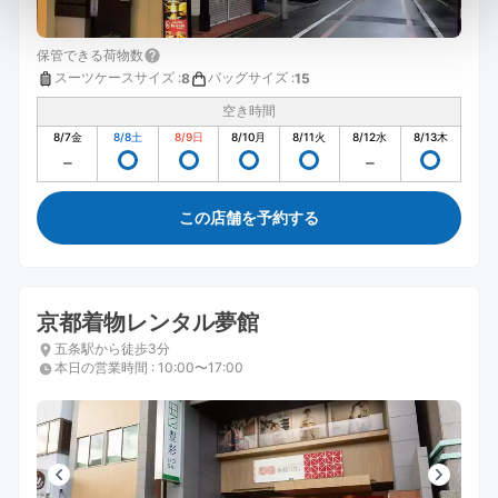
保管できる荷物数
スーツケースサイズ
:
バッグサイズ
:
8
15
空き時間
8/7
金
8/8
土
8/9
日
8/10
月
8/11
火
8/12
水
8/13
木
この店舗を予約する
京都着物レンタル夢館
五条駅から徒歩3分
本日の営業時間
:
10:00〜17:00