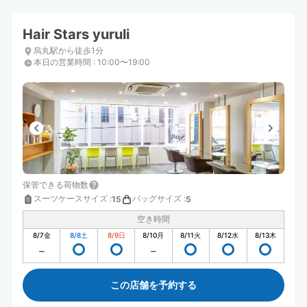
Hair Stars yuruli
烏丸駅から徒歩1分
本日の営業時間
:
10:00〜19:00
保管できる荷物数
スーツケースサイズ
:
バッグサイズ
:
15
5
空き時間
8/7
金
8/8
土
8/9
日
8/10
月
8/11
火
8/12
水
8/13
木
この店舗を予約する