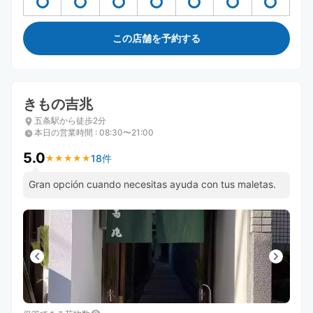
この店舗を予約する
きもの吉兆
五条駅から徒歩2分
本日の営業時間
:
08:30〜21:00
5.0
18件
★
★
★
★
★
★
★
★
★
★
Gran opción cuando necesitas ayuda con tus maletas.