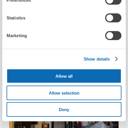
Preferences
保管できる荷物数
スーツケースサイズ
:
バッグサイズ
:
3
4
Statistics
空き時間
8/7
金
8/8
土
8/9
日
8/10
月
8/11
火
8/12
水
8/13
木
Marketing
この店舗を予約する
Show details
Allow all
カフェアンドバーリフレイン
河原町駅から徒歩3分
本日の営業時間
:
16:00〜01:30
Allow selection
Deny