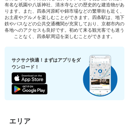
有名な祇園や八坂神社、清水寺などの歴史的な建造物があ
京都市営地下鉄烏丸線 四条駅駅から徒歩分
ります。また、四条河原町や錦市場などの繁華街も近く、
本日の営業時間
:
05:30
〜
23:30
お土産やグルメを楽しむことができます。四条駅は、地下
北改札口を出て、南改札口方面へ行く通路にあります。人
鉄やバスなどの公共交通機関が充実しており、京都市内の
通りは多くありませんが、少なくもないです。少し古めの
各地へのアクセスも良好です。初めて来る観光客でも迷う
コインロッカーです。
ことなく、四条駅周辺を楽しむことができます。
サクサク快適！まずはアプリをダ
ウンロード！
保管できる荷物数
小
:
90
/
¥400
支払い方法
現金
エリア
このコインロッカーの位置を見る