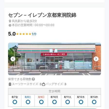
セブン－イレブン京都東洞院錦
烏丸駅から徒歩2分
本日の営業時間
:
00:00〜00:00
5.0
1件
★
★
★
★
★
★
★
★
★
★
保管できる荷物数
スーツケースサイズ
:
バッグサイズ
:
3
3
空き時間
8/7
金
8/8
土
8/9
日
8/10
月
8/11
火
8/12
水
8/13
木