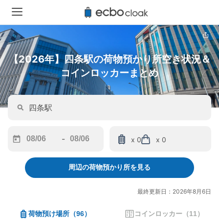
【2026年】四条駅の荷物預かり所空き状況＆
コインロッカーまとめ
-
x 0
x 0
Navigate
Navigate
forward
backward
周辺の荷物預かり所を見る
to
to
interact
interact
with
with
最終更新日：2026年8月6日
the
the
calendar
calendar
荷物預け場所
（
96
）
コインロッカー
（
11
）
and
and