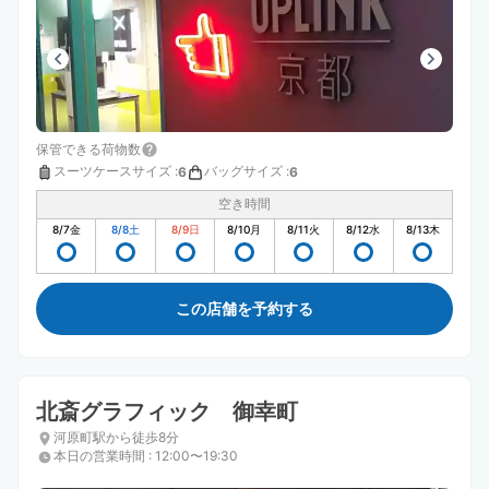
保管できる荷物数
スーツケースサイズ
:
バッグサイズ
:
6
6
空き時間
8/7
金
8/8
土
8/9
日
8/10
月
8/11
火
8/12
水
8/13
木
この店舗を予約する
北斎グラフィック 御幸町
河原町駅から徒歩8分
本日の営業時間
:
12:00〜19:30