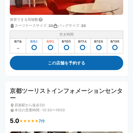
保管できる荷物数
スーツケースサイズ
:
バッグサイズ
:
30
30
空き時間
8/7
金
8/8
土
8/9
日
8/10
月
8/11
火
8/12
水
8/13
木
この店舗を予約する
京都ツーリストインフォメーションセンタ
ー
四条駅から徒歩2分
本日の営業時間
:
10:30〜19:00
5.0
7件
★
★
★
★
★
★
★
★
★
★