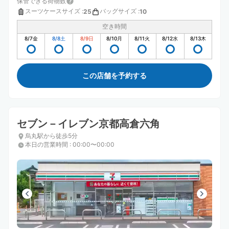
保管できる荷物数
スーツケースサイズ
:
バッグサイズ
:
25
10
空き時間
8/7
金
8/8
土
8/9
日
8/10
月
8/11
火
8/12
水
8/13
木
この店舗を予約する
セブン－イレブン京都高倉六角
烏丸駅から徒歩5分
本日の営業時間
:
00:00〜00:00