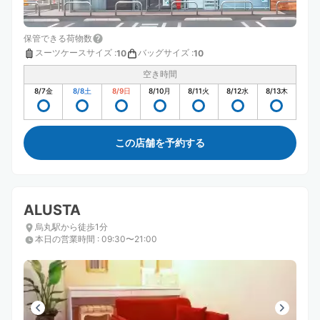
保管できる荷物数
スーツケースサイズ
:
バッグサイズ
:
10
10
空き時間
8/7
金
8/8
土
8/9
日
8/10
月
8/11
火
8/12
水
8/13
木
この店舗を予約する
ALUSTA
烏丸駅から徒歩1分
本日の営業時間
:
09:30〜21:00