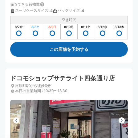
保管できる荷物数
スーツケースサイズ
:
バッグサイズ
:
4
4
空き時間
8/7
金
8/8
土
8/9
日
8/10
月
8/11
火
8/12
水
8/13
木
この店舗を予約する
ドコモショップサテライト四条通り店
河原町駅から徒歩3分
本日の営業時間
:
10:30〜18:30