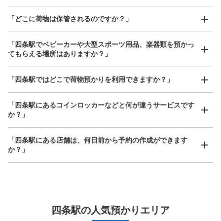
「どこに荷物は保管されるのですか？」
保管できる荷物数
「四条駅でベビーカーや大型スポーツ用品、楽器類を預かっ
中
:
6
/
¥500
小
:
22
/
¥400
てもらえる場所はありますか？」
支払い方法
現金
どんなサイズの荷物もOK
「四条駅ではどこで荷物預かりを利用できますか？」
このコインロッカーの位置を見る
手ぶらで1日快適に！
楽器、ベビーカー、ゴルフバッグ等、1人が持てる大きさの荷物であればどんなサイズでも
OK
「四条駅にあるコインロッカーなどと何が違うサービスです
か？」
京都市営地下鉄四条駅 マイ・ロッカー
「四条駅にある店舗は、何日前から予約の作成ができます
京都市営地下鉄烏丸線 四条駅駅から徒歩分
か？」
本日の営業時間
:
05:30
〜
23:30
南改札口コインロッカーと隣接しています。1ヶ月(4000
円)、3ヶ月(9000円)、6ヶ月(12000円)単位で借りれる特
殊なロッカーです。
万が一に備えた安心補償
荷物の破損、盗難等万が一に備えた保証も完備で安心
四条駅の人気預かりエリア