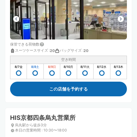
保管できる荷物数
スーツケースサイズ
:
バッグサイズ
:
20
20
空き時間
8/7
金
8/8
土
8/9
日
8/10
月
8/11
火
8/12
水
8/13
木
この店舗を予約する
HIS京都四条烏丸営業所
烏丸駅から徒歩3分
本日の営業時間
:
10:30〜18:00