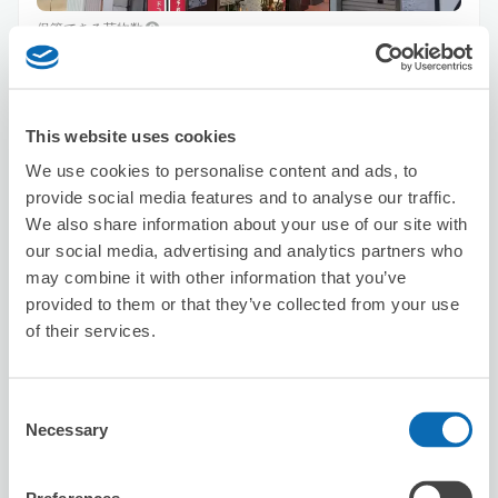
保管できる荷物数
スーツケースサイズ
:
バッグサイズ
:
10
10
空き時間
8/7
金
8/8
土
8/9
日
8/10
月
8/11
火
8/12
水
8/13
木
This website uses cookies
We use cookies to personalise content and ads, to
この店舗を予約する
provide social media features and to analyse our traffic.
We also share information about your use of our site with
our social media, advertising and analytics partners who
may combine it with other information that you’ve
secret class
provided to them or that they’ve collected from your use
烏丸御池駅から徒歩2分
of their services.
本日の営業時間
:
09:00〜21:30
Consent
Necessary
Selection