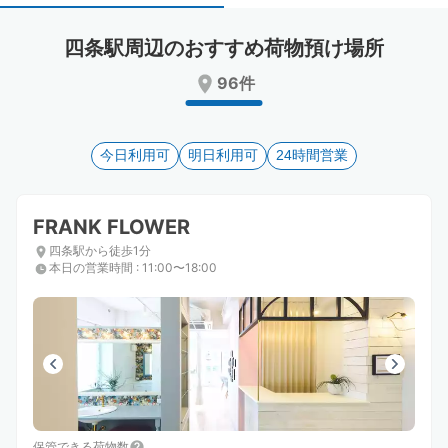
select
select
a
a
四条駅周辺のおすすめ荷物預け場所
date.
date.
Press
Press
96件
the
the
question
question
mark
mark
key
今日利用可
key
明日利用可
24時間営業
to
to
get
get
the
the
FRANK FLOWER
keyboard
keyboard
四条駅から徒歩1分
shortcuts
shortcuts
本日の営業時間
:
11:00〜18:00
for
for
changing
changing
dates.
dates.
保管できる荷物数