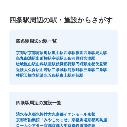
保管できる荷物数
中
:
6
/
¥500
小
:
24
/
¥400
支払い方法
四条駅周辺の駅・施設からさがす
現金
このコインロッカーの位置を見る
四条駅周辺の駅一覧
京都駅
京都河原町駅
嵐山駅
四条駅
祇園四条駅
烏丸駅
市営地下鉄四条駅3番出口側コインロッカ
烏丸御池駅
出町柳駅
宇治駅
四条河原町
宮津駅
ー
嵯峨嵐山駅
山科駅
淀駅
伏見稲荷駅
円町駅
京都伏見駅
近鉄大久保駅
山崎駅
二条城駅
河原町駅
三条駅
二条駅
市営地下鉄四条駅駅から徒歩0分
桂駅
天橋立駅
清水五条駅
東山駅
稲荷駅
本日の営業時間
:
05:30
〜
23:30
3番出口すぐそばにあります。
四条駅周辺の施設一覧
清水寺
京都水族館
大丸京都
イオンモール京都
京都市勧業館「みやこめっせ」
京都劇場
京都高島屋
ロームシアター京都
京都大学
京都鉄道博物館