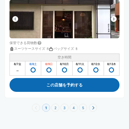
保管できる荷物数
スーツケースサイズ
:
バッグサイズ
:
1
1
空き時間
8/7
金
8/8
土
8/9
日
8/10
月
8/11
火
8/12
水
8/13
木
この店舗を予約する
1
2
3
4
5