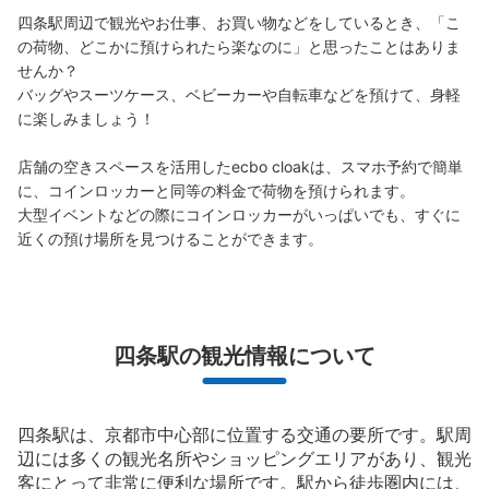
内に設置してある構内図にはコインロッカーの表示があり
四条駅周辺で観光やお仕事、お買い物などをしているとき、「こ
ません。市営地下鉄の公式webサイトにはコインロッカー
の荷物、どこかに預けられたら楽なのに」と思ったことはありま
の表示があります。高さが低めの木目調のコインロッカー
せんか？

です。利用可能時間は始発から終電までです。
バッグやスーツケース、ベビーカーや自転車などを預けて、身軽
に楽しみましょう！

店舗の空きスペースを活用したecbo cloakは、スマホ予約で簡単
に、コインロッカーと同等の料金で荷物を預けられます。

大型イベントなどの際にコインロッカーがいっぱいでも、すぐに
近くの預け場所を見つけることができます。
保管できる荷物数
大
:
15
/
¥700
中
:
11
/
¥500
小
:
53
/
¥400
支払い方法
現金
四条駅の観光情報について
このコインロッカーの位置を見る
四条駅は、京都市中心部に位置する交通の要所です。駅周
辺には多くの観光名所やショッピングエリアがあり、観光
客にとって非常に便利な場所です。駅から徒歩圏内には、
京都市営地下鉄四条駅構内コインロッカー