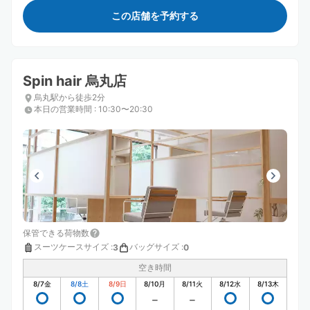
この店舗を予約する
Spin hair 烏丸店
烏丸駅から徒歩2分
本日の営業時間
:
10:30〜20:30
保管できる荷物数
スーツケースサイズ
:
バッグサイズ
:
3
0
空き時間
8/7
金
8/8
土
8/9
日
8/10
月
8/11
火
8/12
水
8/13
木