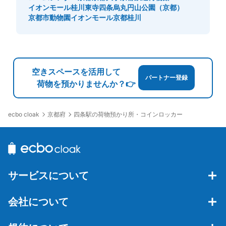
イオンモール桂川
東寺
四条烏丸
円山公園（京都）
京都市動物園
イオンモール京都桂川
保管できる荷物数
小
:
90
/
¥400
支払い方法
空きスペースを活用して
現金
パートナー登録
荷物を預かりませんか？👉
このコインロッカーの位置を見る
京都府
四条駅の荷物預かり所・コインロッカー
ecbo cloak
市営地下鉄四条駅北改札口外コインロッカ
ー
市営地下鉄四条駅駅から徒歩0分
本日の営業時間
:
05:30
〜
23:30
サービスについて
北改札口からでてすぐそばにあります。 かなりの数で
す。
会社について