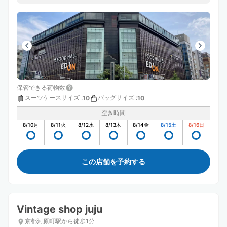
保管できる荷物数
スーツケースサイズ
:
バッグサイズ
:
10
10
空き時間
8/10
月
8/11
火
8/12
水
8/13
木
8/14
金
8/15
土
8/16
日
この店舗を予約する
Vintage shop juju
京都河原町駅から徒歩1分