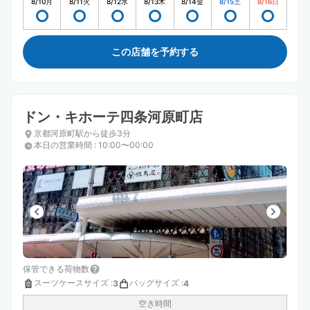
8/10
月
8/11
火
8/12
水
8/13
木
8/14
金
8/15
土
8/16
日
この店舗を予約する
ドン・キホーテ四条河原町店
京都河原町駅から徒歩3分
本日の営業時間
:
10:00〜00:00
保管できる荷物数
スーツケースサイズ
:
バッグサイズ
:
3
4
空き時間