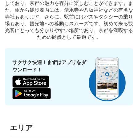
しており、京都の魅力を存分に楽しむことができます。ま
わりを気にせず使用できそうです。高い位置までロッカー
た、駅から徒歩圏内には、清水寺や八坂神社などの有名な
がないので背の低い方、車椅子の方でも利用しやすいで
寺社もあります。さらに、駅前にはバスやタクシーの乗り
す。
場もあり、観光地への移動もスムーズです。初めて来る観
光客にとっても分かりやすい場所であり、京都を満喫する
ための拠点として最適です。
サクサク快適！まずはアプリをダ
ウンロード！
保管できる荷物数
大
:
6
/
¥700
中
:
24
/
¥500
小
:
33
/
¥400
支払い方法
現金
このコインロッカーの位置を見る
エリア
阪急京都河原町駅東改札口コインロッカー