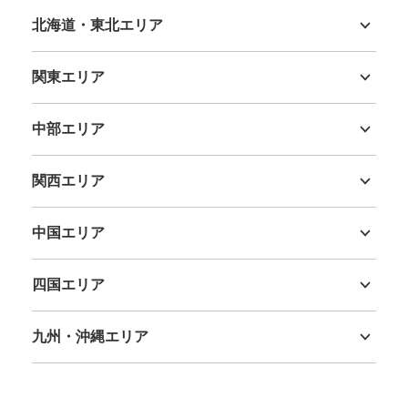
阪急京都線 京都河原町駅駅から徒歩分
北海道・東北エリア
本日の営業時間
:
04:50
〜
00:30
北海道
青森県
岩手県
宮城県
秋田県
山形県
福島県
エレベーターのあるコトクロスに近いコインロッカーで
関東エリア
す。人通りは少ないので、落ち着いて荷物の出し入れがで
きます。
茨城県
栃木県
群馬県
埼玉県
千葉県
東京都
神奈川県
中部エリア
新潟県
富山県
石川県
福井県
山梨県
長野県
岐阜県
静岡県
愛知県
関西エリア
三重県
滋賀県
京都府
大阪府
兵庫県
奈良県
和歌山県
中国エリア
鳥取県
島根県
岡山県
広島県
山口県
四国エリア
徳島県
香川県
愛媛県
高知県
保管できる荷物数
大
:
8
/
¥700
中
:
12
/
¥500
小
:
32
/
¥400
九州・沖縄エリア
支払い方法
福岡県
佐賀県
長崎県
熊本県
大分県
宮崎県
鹿児島県
沖縄県
ICカード
このコインロッカーの位置を見る