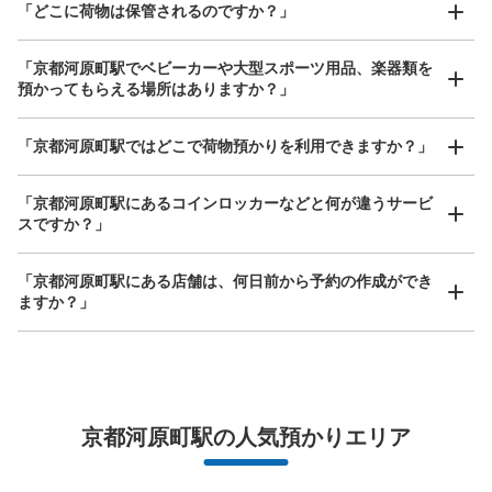
保管できる荷物数
「どこに荷物は保管されるのですか？」
大
:
4
/
¥700
中
:
3
/
¥500
小
:
15
/
¥400
支払い方法
現金
「京都河原町駅でベビーカーや大型スポーツ用品、楽器類を
預かってもらえる場所はありますか？」
このコインロッカーの位置を見る
どんなサイズの荷物もOK
「京都河原町駅ではどこで荷物預かりを利用できますか？」
手ぶらで1日快適に！
楽器、ベビーカー、ゴルフバッグ等、1人が持てる大きさの荷物であればどんなサイズでも
OK
「京都河原町駅にあるコインロッカーなどと何が違うサービ
京都河原町駅出口2側コインロッカー
スですか？」
阪急京都河原町駅駅から徒歩0分
本日の営業時間
:
04:50
〜
00:30
「京都河原町駅にある店舗は、何日前から予約の作成ができ
出口2付近にあります。
ますか？」
万が一に備えた安心補償
京都河原町駅の人気預かりエリア
荷物の破損、盗難等万が一に備えた保証も完備で安心