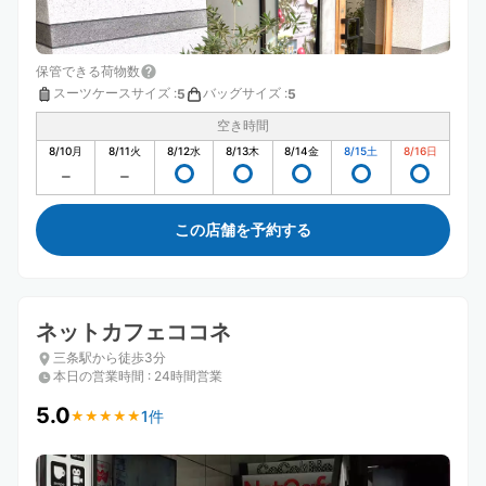
保管できる荷物数
スーツケースサイズ
:
バッグサイズ
:
5
5
空き時間
8/10
月
8/11
火
8/12
水
8/13
木
8/14
金
8/15
土
8/16
日
この店舗を予約する
ネットカフェココネ
三条駅から徒歩3分
本日の営業時間
:
24時間営業
5.0
1件
★
★
★
★
★
★
★
★
★
★