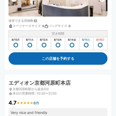
保管できる荷物数
スーツケースサイズ
:
バッグサイズ
:
6
6
空き時間
8/10
月
8/11
火
8/12
水
8/13
木
8/14
金
8/15
土
8/16
日
この店舗を予約する
エディオン京都河原町本店
京都河原町駅から徒歩0分
本日の営業時間
:
10:30〜21:00
4.7
6件
★
★
★
★
★
★
★
★
★
★
Very nice and friendly