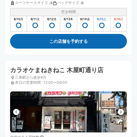
スーツケースサイズ
:
バッグサイズ
:
3
0
空き時間
8/10
月
8/11
火
8/12
水
8/13
木
8/14
金
8/15
土
8/16
日
この店舗を予約する
カラオケまねきねこ 木屋町通り店
三条駅から徒歩6分
本日の営業時間
:
12:00〜06:00