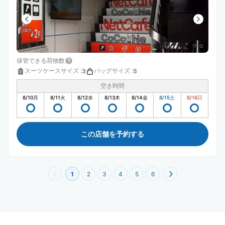
保管できる荷物数
スーツケースサイズ
:
バッグサイズ
:
3
5
空き時間
8/10
月
8/11
火
8/12
水
8/13
木
8/14
金
8/15
土
8/16
日
この店舗を予約する
1
2
3
4
5
6