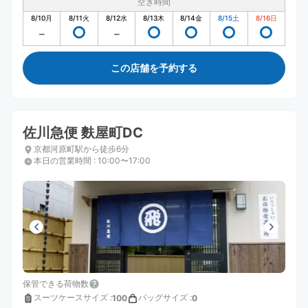
空き時間
8/10
月
8/11
火
8/12
水
8/13
木
8/14
金
8/15
土
8/16
日
この店舗を予約する
佐川急便 麩屋町DC
京都河原町駅から徒歩6分
本日の営業時間
:
10:00〜17:00
保管できる荷物数
スーツケースサイズ
:
バッグサイズ
:
100
0