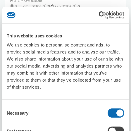
保管できる荷物数
スーツケースサイズ
:
バッグサイズ
:
3
0
空き時間
8/10
月
8/11
火
8/12
水
8/13
木
8/14
金
8/15
土
8/16
日
This website uses cookies
この店舗を予約する
We use cookies to personalise content and ads, to
provide social media features and to analyse our traffic.
We also share information about your use of our site with
our social media, advertising and analytics partners who
201LAB PLATFORM KYOTO
may combine it with other information that you’ve
京都河原町駅から徒歩5分
provided to them or that they’ve collected from your use
本日の営業時間
:
閉店
of their services.
Consent
Necessary
Selection