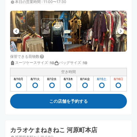
本日の営業時間
:
11:00〜17:30
保管できる荷物数
スーツケースサイズ
:
バッグサイズ
:
10
10
空き時間
8/10
月
8/11
火
8/12
水
8/13
木
8/14
金
8/15
土
8/16
日
この店舗を予約する
カラオケまねきねこ 河原町本店