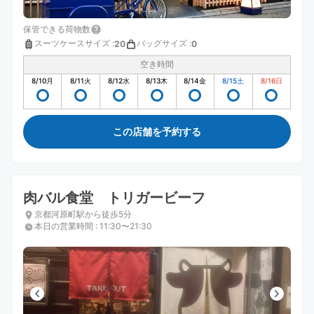
保管できる荷物数
スーツケースサイズ
:
バッグサイズ
:
20
0
空き時間
8/10
月
8/11
火
8/12
水
8/13
木
8/14
金
8/15
土
8/16
日
この店舗を予約する
肉バル食堂 トリガービーフ
京都河原町駅から徒歩5分
本日の営業時間
:
11:30〜21:30