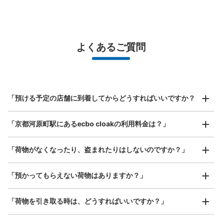
バッグサイズ
¥500
/
日
最大辺が45cm未満の大きさのお荷物（リュック、ハンド
よくあるご質問
バッグ、お手荷物など）
スマホからお店と日時を

全国1,000箇所以上と提携
指定して事前予約
京都河原町駅出口1側コインロッカー
北は北海道から南は沖縄まで都市部を中心に全国で利用可能なサービスです
阪急京都河原町駅駅から徒歩0分
スーツケースサイズ
本日の営業時間
:
04:50
〜
00:30
¥800
「預ける予定の店舗に到着してからどうすればいいですか？
/
日
出口1付近にあります。
最大辺が45cm以上の大きさのお荷物（スーツケース、楽
「京都河原町駅にあるecbo cloakの利用料金は？」
器、ベビーカーなど）
「荷物がなくなったり、盗まれたりはしないのですか？」
好立地 / 好条件店舗も多数
お店で荷物の写真を

「預かってもらえない荷物はありますか？」
アクセスの良い駅ナカ店舗や24時間営業店舗等も多数提携しています
撮ってもらいチェックイン完了
「荷物を引き取る時は、どうすればいいですか？」