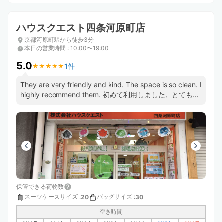
ハウスクエスト四条河原町店
京都河原町駅から徒歩3分
本日の営業時間
:
10:00〜19:00
5.0
1件
★
★
★
★
★
★
★
★
★
★
They are very friendly and kind. The space is so clean. I
highly recommend them. 初めて利用しました。とても親
切で、お店もきれいで安心できました。
保管できる荷物数
スーツケースサイズ
:
バッグサイズ
:
20
30
空き時間