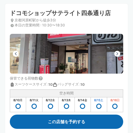
ドコモショップサテライト四条通り店
京都河原町駅から徒歩3分
本日の営業時間
:
10:30〜18:30
保管できる荷物数
スーツケースサイズ
:
バッグサイズ
:
10
10
空き時間
8/10
月
8/11
火
8/12
水
8/13
木
8/14
金
8/15
土
8/16
日
この店舗を予約する