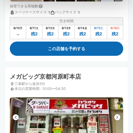
保管できる荷物数
スーツケースサイズ
:
バッグサイズ
:
1
1
空き時間
8/10
月
8/11
火
8/12
水
8/13
木
8/14
金
8/15
土
8/16
日
残2
残2
残2
残2
残2
残2
この店舗を予約する
メガビッグ京都河原町本店
三条駅から徒歩5分
本日の営業時間
:
10:00〜04:30