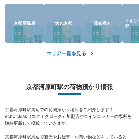
保管できる荷物数
イオン
大
:
7
/
¥700
中
:
15
/
¥500
小
:
43
/
¥400
京都高島屋
大丸京都
四条烏丸
都
支払い方法
現金
このコインロッカーの位置を見る
エリア一覧を見る
阪急京都河原町駅東改札口コインロッカー
阪急京都線 京都河原町駅駅から徒歩分
京都河原町駅の荷物預かり情報
本日の営業時間
:
04:50
〜
00:30
通路中央にあるコインロッカーです。人通りが少なく、利
用しやすいです。エレベーターも近くにあります。預けた
時のレシートについているQRコードかICカードで開錠す
京都河原町駅周辺での荷物預かり場所をご紹介します！

る方式です。紛失した場合は開錠するのに1000円の手数
ecbo cloak（エクボクローク）加盟店やコインロッカーの場所を
料がかかります。
随時更新して掲載していきます。

京都河原町駅周辺で観光やお仕事、お買い物などをしていると