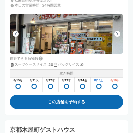
祇園四条駅から徒歩8分
本日の営業時間
:
24時間営業
保管できる荷物数
スーツケースサイズ
:
バッグサイズ
:
20
0
空き時間
8/10
月
8/11
火
8/12
水
8/13
木
8/14
金
8/15
土
8/16
日
この店舗を予約する
京都木屋町ゲストハウス