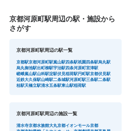
京都河原町駅周辺の駅・施設から
阪急京都河原町駅出口8コインロッカー
さがす
阪急京都線 京都河原町駅駅から徒歩分
本日の営業時間
:
04:50
〜
00:30
壁の中に埋まっている感じのコインロッカーなので、遠く
京都河原町駅周辺の駅一覧
からでは分かりにくいです。
京都駅
京都河原町駅
嵐山駅
四条駅
祇園四条駅
烏丸駅
烏丸御池駅
出町柳駅
宇治駅
四条河原町
宮津駅
嵯峨嵐山駅
山科駅
淀駅
伏見稲荷駅
円町駅
京都伏見駅
近鉄大久保駅
山崎駅
二条城駅
河原町駅
三条駅
二条駅
桂駅
天橋立駅
清水五条駅
東山駅
稲荷駅
京都河原町駅周辺の施設一覧
保管できる荷物数
大
:
4
/
¥700
中
:
6
/
¥500
小
:
15
/
¥400
清水寺
京都水族館
大丸京都
イオンモール京都
支払い方法