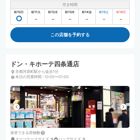
空き時間
8/10
月
8/11
火
8/12
水
8/13
木
8/14
金
8/15
土
8/16
日
この店舗を予約する
ドン・キホーテ四条通店
京都河原町駅から徒歩1分
本日の営業時間
:
10:00〜01:00
保管できる荷物数
スーツケースサイズ
:
バッグサイズ
:
5
5