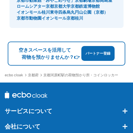
京都市勧業館「みやこめっせ」
京都劇場
京都高島屋
現金
ロームシアター京都
京都大学
京都鉄道博物館
イオンモール桂川
東寺
四条烏丸
円山公園（京都）
このコインロッカーの位置を見る
京都市動物園
イオンモール京都桂川
京都高島屋河原町駅側エレベーター1階前
コインロッカー
空きスペースを活用して
パートナー登録
荷物を預かりませんか？👉
阪急河原町駅駅から徒歩5分
本日の営業時間
:
10:00
〜
21:30
高島屋店内撮影厳禁のため写真は外から撮っています。
京都府
京都河原町駅の荷物預かり所・コインロッカー
ecbo cloak
サービスについて
会社について