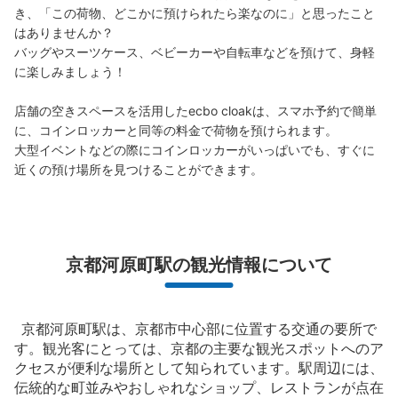
き、「この荷物、どこかに預けられたら楽なのに」と思ったこと
はありませんか？

バッグやスーツケース、ベビーカーや自転車などを預けて、身軽
に楽しみましょう！

店舗の空きスペースを活用したecbo cloakは、スマホ予約で簡単
保管できる荷物数
に、コインロッカーと同等の料金で荷物を預けられます。

大
:
10
/
¥700
中
:
10
/
¥500
小
:
11
/
¥400
大型イベントなどの際にコインロッカーがいっぱいでも、すぐに
支払い方法
近くの預け場所を見つけることができます。
ICカード
このコインロッカーの位置を見る
京都河原町駅の観光情報について
阪急京都河原町駅中央改札口コインロッカ
ー
京都河原町駅は、京都市中心部に位置する交通の要所で
阪急京都線京都河原町駅駅から徒歩分
す。観光客にとっては、京都の主要な観光スポットへのア
本日の営業時間
:
04:50
〜
00:30
クセスが便利な場所として知られています。駅周辺には、
中央改札口の近く、かつ高島屋の地下入り口が近くにある
伝統的な町並みやおしゃれなショップ、レストランが点在
ので人通りが多いです。ただ、通路が広いのでそれほどま