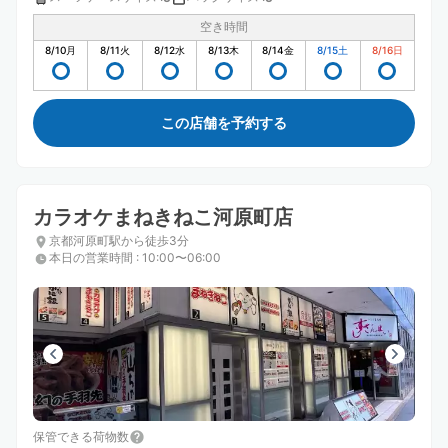
空き時間
8/10
月
8/11
火
8/12
水
8/13
木
8/14
金
8/15
土
8/16
日
この店舗を予約する
カラオケまねきねこ河原町店
京都河原町駅から徒歩3分
本日の営業時間
:
10:00〜06:00
保管できる荷物数