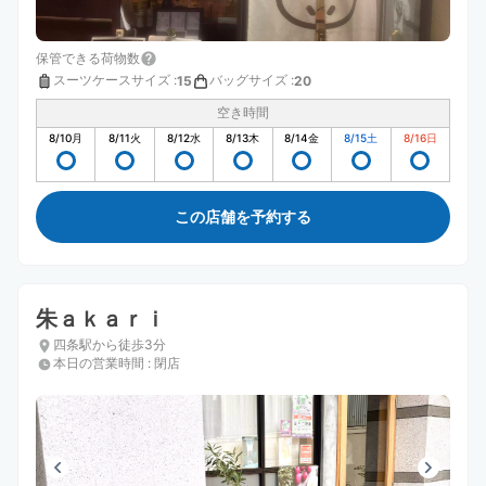
保管できる荷物数
スーツケースサイズ
:
バッグサイズ
:
15
20
空き時間
8/10
月
8/11
火
8/12
水
8/13
木
8/14
金
8/15
土
8/16
日
この店舗を予約する
朱ａｋａｒｉ
四条駅から徒歩3分
本日の営業時間
:
閉店