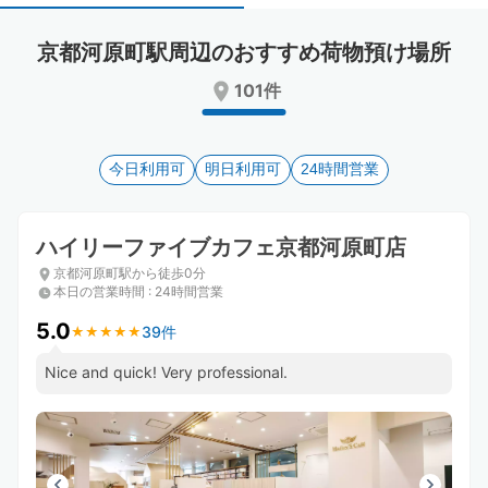
select
select
a
a
京都河原町駅周辺のおすすめ荷物預け場所
date.
date.
Press
Press
101件
the
the
question
question
mark
mark
key
今日利用可
key
明日利用可
24時間営業
to
to
get
get
the
the
ハイリーファイブカフェ京都河原町店
keyboard
keyboard
京都河原町駅から徒歩0分
shortcuts
shortcuts
本日の営業時間
:
24時間営業
for
for
changing
changing
5.0
39件
★
★
★
★
★
★
★
★
★
★
dates.
dates.
Nice and quick! Very professional.