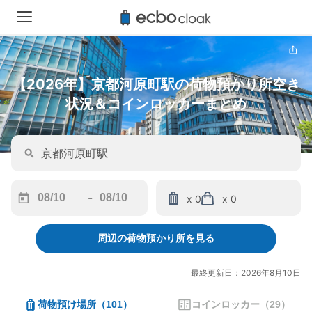
【2026年】京都河原町駅の荷物預かり所空き
状況＆コインロッカーまとめ
-
x 0
x 0
Navigate
Navigate
forward
backward
周辺の荷物預かり所を見る
to
to
interact
interact
with
with
最終更新日：2026年8月10日
the
the
calendar
calendar
荷物預け場所
（
101
）
コインロッカー
（
29
）
and
and