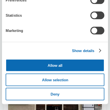
Preferences
保管できる荷物数
スーツケースサイズ
:
バッグサイズ
:
3
3
Statistics
空き時間
8/10
月
8/11
火
8/12
水
8/13
木
8/14
金
8/15
土
8/16
日
Marketing
この店舗を予約する
Show details
北斎グラフィック 御幸町
Allow all
京都河原町駅から徒歩8分
本日の営業時間
:
12:00〜19:30
Allow selection
Deny