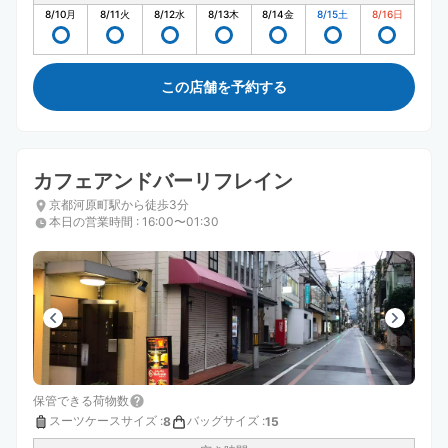
8/10
月
8/11
火
8/12
水
8/13
木
8/14
金
8/15
土
8/16
日
この店舗を予約する
カフェアンドバーリフレイン
京都河原町駅から徒歩3分
本日の営業時間
:
16:00〜01:30
保管できる荷物数
スーツケースサイズ
:
バッグサイズ
:
8
15