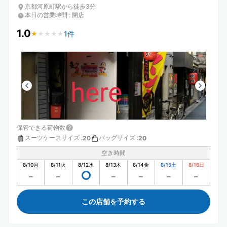
京都河原町駅から徒歩3分
本日の営業時間
:
閉店
1.0
1件
★
★
★
★
★
★
★
★
★
★
保管できる荷物数
スーツケースサイズ
:
バッグサイズ
:
20
20
空き時間
8/10
月
8/11
火
8/12
水
8/13
木
8/14
金
8/15
土
8/16
日
この店舗を予約する