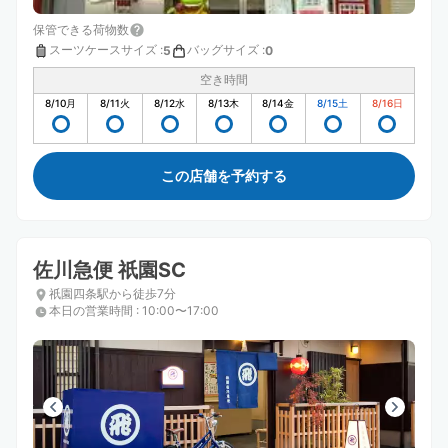
保管できる荷物数
スーツケースサイズ
:
バッグサイズ
:
5
0
空き時間
8/10
月
8/11
火
8/12
水
8/13
木
8/14
金
8/15
土
8/16
日
この店舗を予約する
佐川急便 祇園SC
祇園四条駅から徒歩7分
本日の営業時間
:
10:00〜17:00