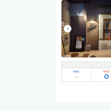
8/8
土
8/9
日