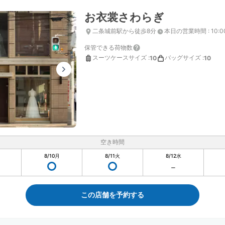
お衣裳さわらぎ
二条城前駅から徒歩8分
本日の営業時間
:
10:0
保管できる荷物数
スーツケースサイズ
:
バッグサイズ
:
10
10
空き時間
8/10
月
8/11
火
8/12
水
この店舗を予約する