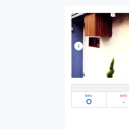
8/8
土
8/9
日