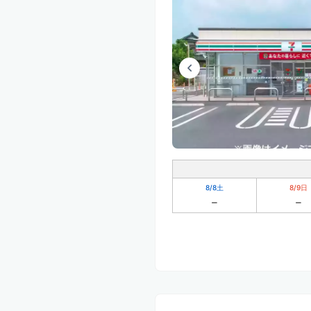
8/8
土
8/9
日