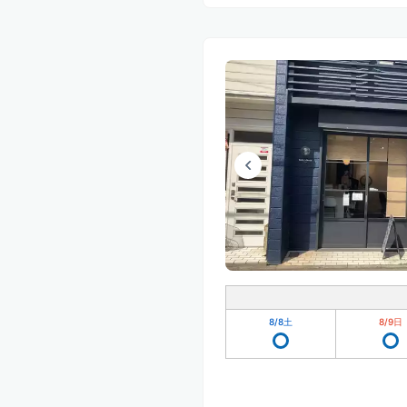
8/8
土
8/9
日