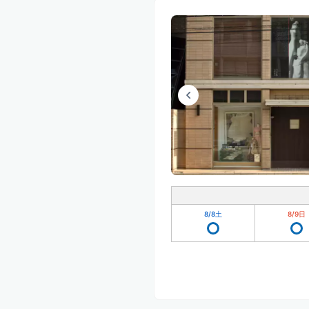
8/8
土
8/9
日