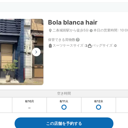
Bola blanca hair
二条城前駅から徒歩5分
本日の営業時間
:
10:0
保管できる荷物数
スーツケースサイズ
:
バッグサイズ
:
3
0
空き時間
8/10
月
8/11
火
8/12
水
この店舗を予約する