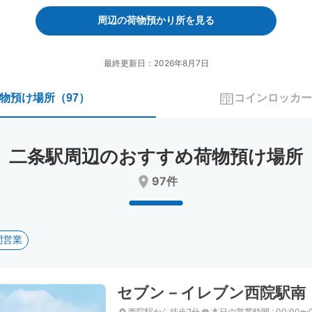
forward
backward
to
to
周辺の荷物預かり所を見る
interact
interact
with
with
the
the
最終更新日：2026年8月7日
calendar
calendar
and
and
物預け場所
（
97
）
コインロッカー
select
select
a
a
date.
date.
Press
Press
二条駅周辺のおすすめ荷物預け場所
the
the
question
question
97件
mark
mark
key
key
to
to
get
get
間営業
the
the
keyboard
keyboard
shortcuts
shortcuts
for
for
セブン－イレブン西院駅南
changing
changing
dates.
dates.
西院駅から徒歩2分
本日の営業時間
:
00:00〜