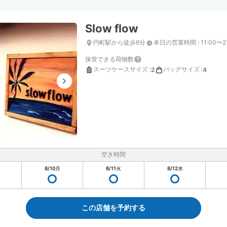
Slow flow
円町駅から徒歩6分
本日の営業時間
:
11:00〜2
保管できる荷物数
スーツケースサイズ
:
バッグサイズ
:
2
4
空き時間
8/10
月
8/11
火
8/12
水
この店舗を予約する