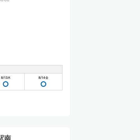
8/13
木
8/14
金
駅南