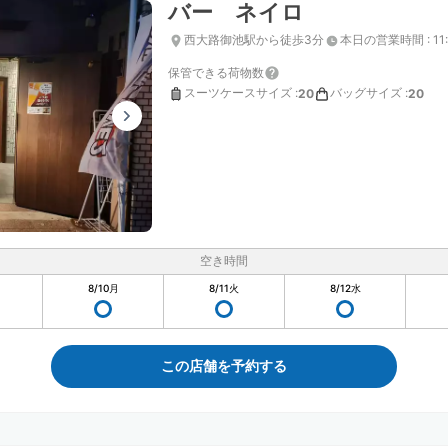
バー ネイロ
西大路御池駅から徒歩3分
本日の営業時間
:
11
保管できる荷物数
スーツケースサイズ
:
バッグサイズ
:
20
20
空き時間
8/10
月
8/11
火
8/12
水
この店舗を予約する