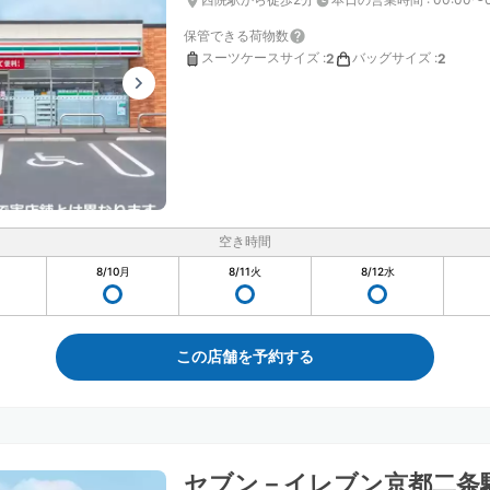
保管できる荷物数
スーツケースサイズ
:
バッグサイズ
:
2
2
空き時間
8/10
月
8/11
火
8/12
水
この店舗を予約する
セブン－イレブン京都二条