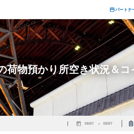
パートナ
駅の荷物預かり所空き状況＆
-
Navigate
Navigate