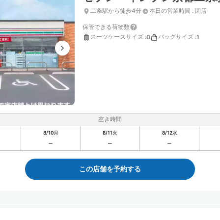
二条駅から徒歩4分
本日の営業時間
:
閉店
保管できる荷物数
スーツケースサイズ
:
バッグサイズ
:
0
1
空き時間
8/10
月
8/11
火
8/12
水
この店舗を予約する