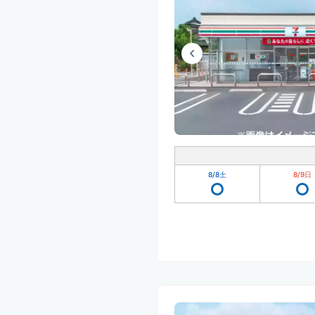
8/8
土
8/9
日