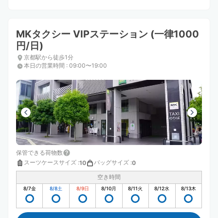
MKタクシー VIPステーション (一律1000
円/日)
京都駅から徒歩1分
本日の営業時間
:
09:00〜19:00
保管できる荷物数
スーツケースサイズ
:
バッグサイズ
:
10
0
空き時間
8/7
金
8/8
土
8/9
日
8/10
月
8/11
火
8/12
水
8/13
木