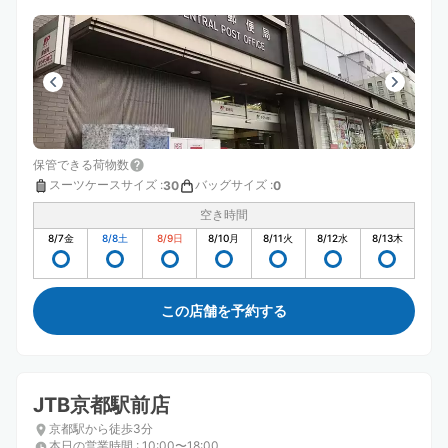
保管できる荷物数
スーツケースサイズ
:
バッグサイズ
:
30
0
空き時間
8/7
金
8/8
土
8/9
日
8/10
月
8/11
火
8/12
水
8/13
木
この店舗を予約する
JTB京都駅前店
京都駅から徒歩3分
本日の営業時間
:
10:00〜18:00