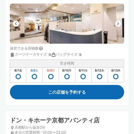
保管できる荷物数
スーツケースサイズ
:
バッグサイズ
:
6
6
空き時間
8/7
金
8/8
土
8/9
日
8/10
月
8/11
火
8/12
水
8/13
木
この店舗を予約する
ドン・キホーテ京都アバンティ店
京都駅から徒歩2分
本日の営業時間
:
10:00〜23:00