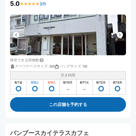
5.0
3件
★
★
★
★
★
★
★
★
★
★
保管できる荷物数
スーツケースサイズ
:
バッグサイズ
:
30
10
空き時間
8/7
金
8/8
土
8/9
日
8/10
月
8/11
火
8/12
水
8/13
木
この店舗を予約する
バンブースカイテラスカフェ