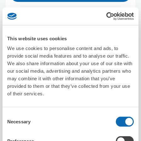
家系ラーメン 京都夢現家
京都駅から徒歩3分
本日の営業時間
:
10:00〜00:30
This website uses cookies
5.0
We use cookies to personalise content and ads, to
5件
★
★
★
★
★
★
★
★
★
★
provide social media features and to analyse our traffic.
店主態度蠻好的，因為我們的行李很重，工作人員很辛苦的
We also share information about your use of our site with
搬到二樓存放。 謝謝店主以及搬行李到二樓的小哥。
our social media, advertising and analytics partners who
may combine it with other information that you’ve
provided to them or that they’ve collected from your use
of their services.
Consent
Necessary
Selection
保管できる荷物数
スーツケースサイズ
:
バッグサイズ
:
30
30
空き時間