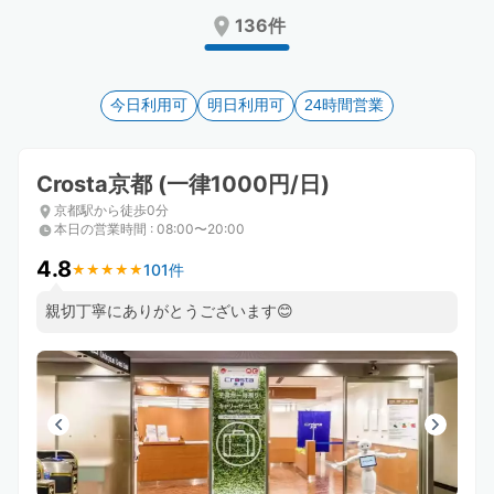
Press
Press
136件
the
the
question
question
mark
mark
key
今日利用可
key
明日利用可
24時間営業
to
to
get
get
the
the
Crosta京都 (一律1000円/日)
keyboard
keyboard
京都駅から徒歩0分
shortcuts
shortcuts
本日の営業時間
:
08:00〜20:00
for
for
changing
changing
4.8
101件
★
★
★
★
★
★
★
★
★
★
dates.
dates.
親切丁寧にありがとうございます😊