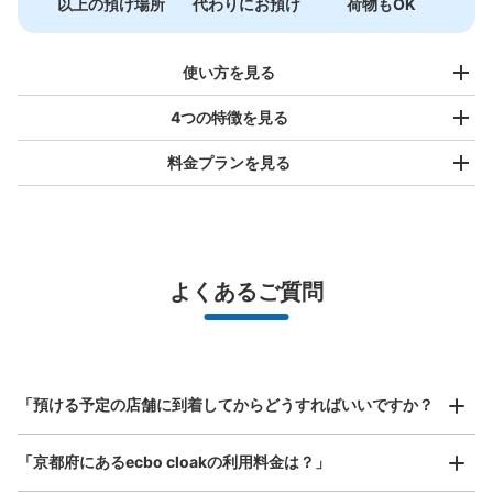
以上の預け場所
代わりにお預け
荷物もOK
使い方を見る
4つの特徴を見る
料金プランを見る
バッグサイズ
¥500
/
日
最大辺が45cm未満の大きさのお荷物（リュック、ハンド
よくあるご質問
バッグ、お手荷物など）
スマホからお店と日時を

全国1,000箇所以上と提携
指定して事前予約
北は北海道から南は沖縄まで都市部を中心に全国で利用可能なサービスです
スーツケースサイズ
¥800
「預ける予定の店舗に到着してからどうすればいいですか？
/
日
最大辺が45cm以上の大きさのお荷物（スーツケース、楽
「京都府にあるecbo cloakの利用料金は？」
器、ベビーカーなど）