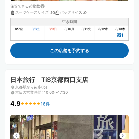
保管できる荷物数
スーツケースサイズ
:
バッグサイズ
:
10
0
空き時間
8/7
金
8/8
土
8/9
日
8/10
月
8/11
火
8/12
水
8/13
木
残1
この店舗を予約する
日本旅行 TiS京都西口支店
京都駅から徒歩0分
本日の営業時間
:
10:00〜17:30
4.9
16件
★
★
★
★
★
★
★
★
★
★