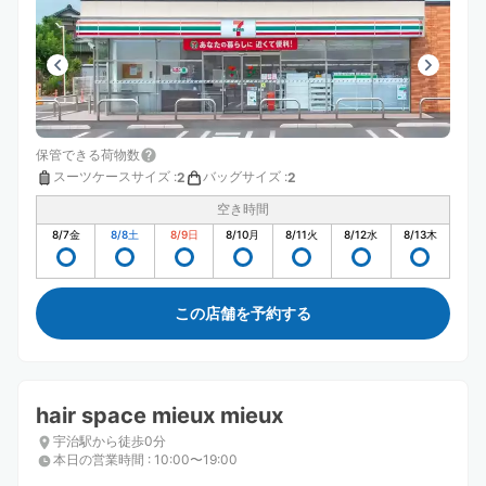
保管できる荷物数
スーツケースサイズ
:
バッグサイズ
:
2
2
空き時間
8/7
金
8/8
土
8/9
日
8/10
月
8/11
火
8/12
水
8/13
木
この店舗を予約する
hair space mieux mieux
宇治駅から徒歩0分
本日の営業時間
:
10:00〜19:00