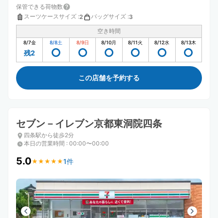
保管できる荷物数
スーツケースサイズ
:
バッグサイズ
:
2
3
空き時間
8/7
金
8/8
土
8/9
日
8/10
月
8/11
火
8/12
水
8/13
木
残2
この店舗を予約する
セブン－イレブン京都東洞院四条
四条駅から徒歩2分
本日の営業時間
:
00:00〜00:00
5.0
1件
★
★
★
★
★
★
★
★
★
★