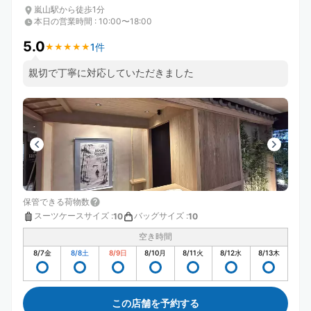
嵐山駅から徒歩1分
本日の営業時間
:
10:00〜18:00
5.0
1件
★
★
★
★
★
★
★
★
★
★
親切で丁寧に対応していただきました
保管できる荷物数
スーツケースサイズ
:
バッグサイズ
:
10
10
空き時間
8/7
金
8/8
土
8/9
日
8/10
月
8/11
火
8/12
水
8/13
木
この店舗を予約する