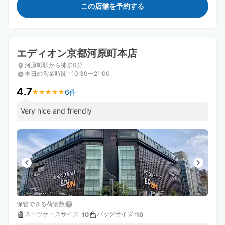
この店舗を予約する
エディオン京都河原町本店
河原町駅から徒歩0分
本日の営業時間
:
10:30〜21:00
4.7
6件
★
★
★
★
★
★
★
★
★
★
Very nice and friendly
保管できる荷物数
スーツケースサイズ
:
バッグサイズ
:
10
10