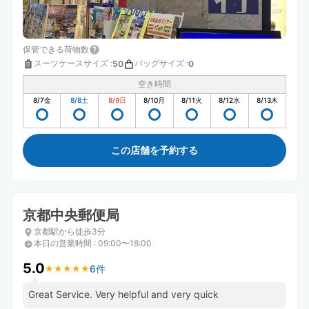
保管できる荷物数
スーツケースサイズ
:
バッグサイズ
:
50
0
空き時間
8/7
金
8/8
土
8/9
日
8/10
月
8/11
火
8/12
水
8/13
木
この店舗を予約する
京都中央郵便局
京都駅から徒歩3分
本日の営業時間
:
09:00〜18:00
5.0
6件
★
★
★
★
★
★
★
★
★
★
Great Service. Very helpful and very quick