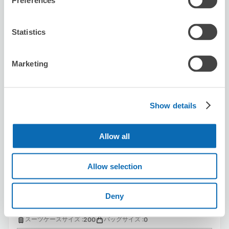
Preferences
8/7
金
8/8
土
8/9
日
8/10
月
8/11
火
8/12
水
8/13
木
Statistics
この店舗を予約する
Marketing
ビッグエコー京都駅前烏丸口店
Show details
京都駅から徒歩5分
本日の営業時間
:
10:00〜04:30
Allow all
Allow selection
Deny
保管できる荷物数
スーツケースサイズ
:
バッグサイズ
:
200
0