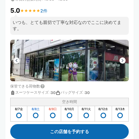
5.0
2件
★
★
★
★
★
★
★
★
★
★
いつも、とても親切で丁寧な対応なのでここに決めてま
す。
保管できる荷物数
スーツケースサイズ
:
バッグサイズ
:
30
30
空き時間
8/7
金
8/8
土
8/9
日
8/10
月
8/11
火
8/12
水
8/13
木
この店舗を予約する