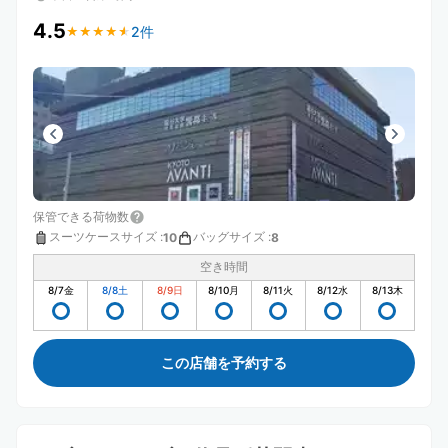
4.5
2件
★
★
★
★
★
★
★
★
★
★
保管できる荷物数
スーツケースサイズ
:
バッグサイズ
:
10
8
空き時間
8/7
金
8/8
土
8/9
日
8/10
月
8/11
火
8/12
水
8/13
木
この店舗を予約する