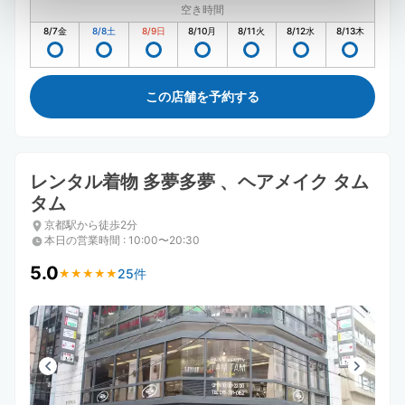
空き時間
8/7
金
8/8
土
8/9
日
8/10
月
8/11
火
8/12
水
8/13
木
この店舗を予約する
レンタル着物 多夢多夢 、ヘアメイク タム
タム
京都駅から徒歩2分
本日の営業時間
:
10:00〜20:30
5.0
25件
★
★
★
★
★
★
★
★
★
★