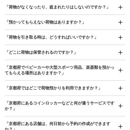
「荷物がなくなったり、盗まれたりはしないのですか？」
好立地 / 好条件店舗も多数
お店で荷物の写真を

「預かってもらえない荷物はありますか？」
アクセスの良い駅ナカ店舗や24時間営業店舗等も多数提携しています
撮ってもらいチェックイン完了
「荷物を引き取る時は、どうすればいいですか？」
「どこに荷物は保管されるのですか？」
「京都府でベビーカーや大型スポーツ用品、楽器類を預かっ
てもらえる場所はありますか？」
どんなサイズの荷物もOK
「京都府ではどこで荷物預かりを利用できますか？」
手ぶらで1日快適に！
楽器、ベビーカー、ゴルフバッグ等、1人が持てる大きさの荷物であればどんなサイズでも
OK
「京都府にあるコインロッカーなどと何が違うサービスです
か？」
「京都府にある店舗は、何日前から予約の作成ができます
か？」