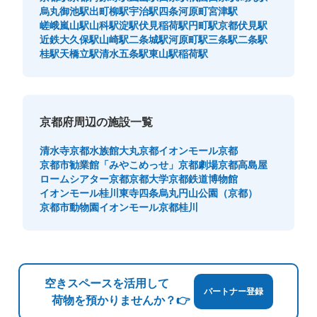
烏丸御池駅
出町柳駅
宇治駅
四条河原町
宮津駅
嵯峨嵐山駅
山科駅
淀駅
伏見稲荷駅
円町駅
京都伏見駅
近鉄大久保駅
山崎駅
二条城駅
河原町駅
三条駅
二条駅
桂駅
天橋立駅
清水五条駅
東山駅
稲荷駅
京都府周辺の施設一覧
清水寺
京都水族館
大丸京都
イオンモール京都
京都市勧業館「みやこめっせ」
京都劇場
京都高島屋
ロームシアター京都
京都大学
京都鉄道博物館
イオンモール桂川
東寺
四条烏丸
円山公園（京都）
京都市動物園
イオンモール京都桂川
空きスペースを活用して
パートナー登録
荷物を預かりませんか？👉