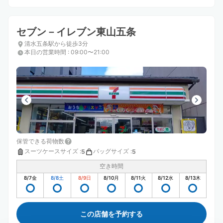
セブン－イレブン東山五条
清水五条駅から徒歩3分
本日の営業時間
:
09:00〜21:00
保管できる荷物数
スーツケースサイズ
:
バッグサイズ
:
5
5
空き時間
8/7
金
8/8
土
8/9
日
8/10
月
8/11
火
8/12
水
8/13
木
この店舗を予約する