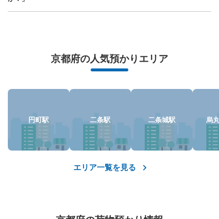
万が一に備えた安心補償
荷物の破損、盗難等万が一に備えた保証も完備で安心
京都府の人気預かりエリア
円町駅
二条駅
二条城駅
烏
エリア一覧を見る