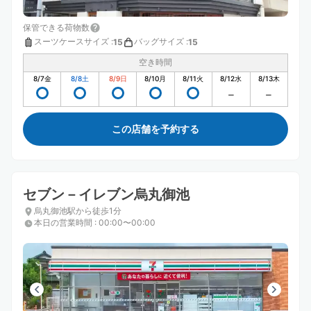
保管できる荷物数
スーツケースサイズ
:
バッグサイズ
:
15
15
空き時間
8/7
金
8/8
土
8/9
日
8/10
月
8/11
火
8/12
水
8/13
木
この店舗を予約する
セブン－イレブン烏丸御池
烏丸御池駅から徒歩1分
本日の営業時間
:
00:00〜00:00