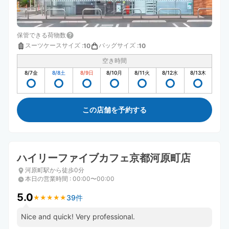
保管できる荷物数
スーツケースサイズ
:
バッグサイズ
:
10
10
空き時間
8/7
金
8/8
土
8/9
日
8/10
月
8/11
火
8/12
水
8/13
木
この店舗を予約する
ハイリーファイブカフェ京都河原町店
河原町駅から徒歩0分
本日の営業時間
:
00:00〜00:00
5.0
39件
★
★
★
★
★
★
★
★
★
★
Nice and quick! Very professional.