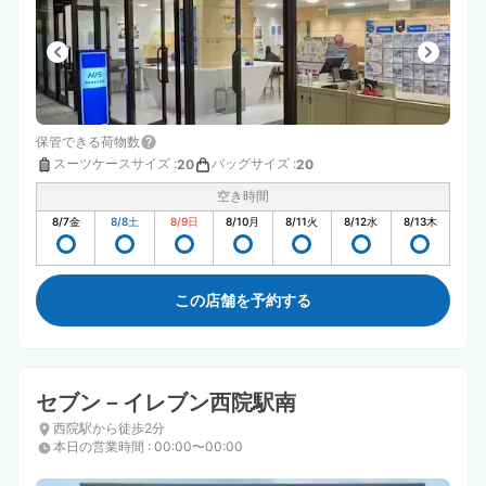
保管できる荷物数
スーツケースサイズ
:
バッグサイズ
:
20
20
空き時間
8/7
金
8/8
土
8/9
日
8/10
月
8/11
火
8/12
水
8/13
木
この店舗を予約する
セブン－イレブン西院駅南
西院駅から徒歩2分
本日の営業時間
:
00:00〜00:00