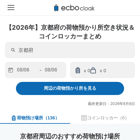
【2026年】京都府の荷物預かり所空き状況＆
コインロッカーまとめ
-
x 0
x 0
Navigate
Navigate
forward
backward
周辺の荷物預かり所を見る
to
to
interact
interact
with
with
最終更新日：2026年8月6日
the
the
calendar
calendar
荷物預け場所
（
136
）
コインロッカー
（
0
）
and
and
select
select
a
a
京都府周辺のおすすめ荷物預け場所
date.
date.