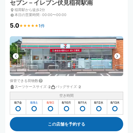
セブン－イレブン伏見稲荷駅南
稲荷駅から徒歩2分
本日の営業時間
:
00:00〜00:00
5.0
1件
★
★
★
★
★
★
★
★
★
★
保管できる荷物数
スーツケースサイズ
:
バッグサイズ
:
2
2
空き時間
8/7
金
8/8
土
8/9
日
8/10
月
8/11
火
8/12
水
8/13
木
この店舗を予約する