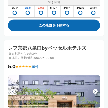
空き時間
8/7
金
8/8
土
8/9
日
8/10
月
8/11
火
8/12
水
8/13
木
この店舗を予約する
レフ京都八条口byベッセルホテルズ
京都駅から徒歩3分
本日の営業時間
:
00:00〜00:00
5.0
15件
★
★
★
★
★
★
★
★
★
★