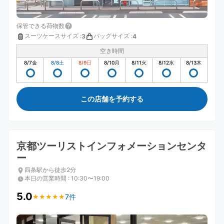
保管できる荷物数
スーツケースサイズ
:
バッグサイズ
:
3
4
空き時間
8/7
金
8/8
土
8/9
日
8/10
月
8/11
火
8/12
水
8/13
木
この店舗を予約する
京都ツーリストインフォメーションセンタ
ー
四条駅から徒歩2分
本日の営業時間
:
10:30〜19:00
5.0
7件
★
★
★
★
★
★
★
★
★
★