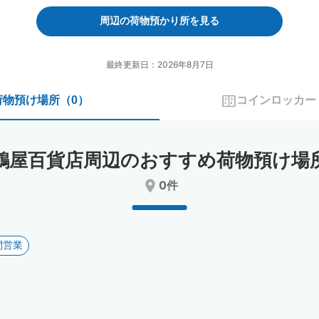
forward
backward
to
to
周辺の荷物預かり所を見る
interact
interact
with
with
the
the
最終更新日：2026年8月7日
calendar
calendar
and
and
荷物預け場所
（
0
）
コインロッカー
select
select
a
a
date.
date.
Press
Press
鶴屋百貨店周辺のおすすめ荷物預け場
the
the
question
question
0件
mark
mark
key
key
to
to
get
get
間営業
the
the
keyboard
keyboard
shortcuts
shortcuts
for
for
changing
changing
dates.
dates.