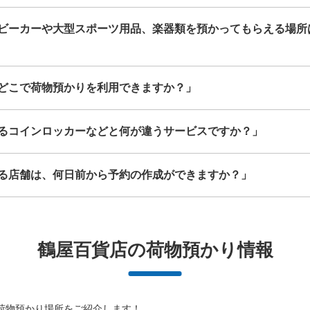
ビーカーや大型スポーツ用品、楽器類を預かってもらえる場所
どこで荷物預かりを利用できますか？」
空き時間
8/9
8/10
8/11
るコインロッカーなどと何が違うサービスですか？」
このコインロッカーを予約する
る店舗は、何日前から予約の作成ができますか？」
池袋駅 改札内コインロッカー
鶴屋百貨店の荷物預かり情報
JR池袋駅から徒歩1分
本日の営業時間
:
00:00
池袋駅 改札内
保管できる荷物数
荷物預かり場所をご紹介します！
