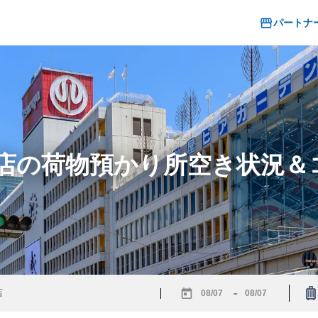
パートナ
貨店の荷物預かり所空き状況
-
Navigate
Navigate