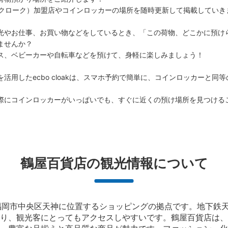
大
:
5
/
¥700
中
:
14
/
¥500
小
:
6
/
¥400
（エクボクローク）加盟店やコインロッカーの場所を随時更新して掲載していき
支払い方法
現金, ICカード
光やお仕事、お買い物などをしているとき、「この荷物、どこかに預け
せんか？

ス、ベビーカーや自転車などを預けて、身軽に楽しみましょう！

このコインロッカーの位置を見る
活用したecbo cloakは、スマホ予約で簡単に、コインロッカーと同
際にコインロッカーがいっぱいでも、すぐに近くの預け場所を見つける
池袋駅 改札内コインロッカー
JR池袋駅から徒歩0分
本日の営業時間
:
04:25
鶴屋百貨店の観光情報について
JR池袋駅 改札内
保管できる荷物数
中
:
12
/
¥500
小
:
21
/
¥400
福岡市中央区天神に位置するショッピングの拠点です。地下鉄天
支払い方法
り、観光客にとってもアクセスしやすいです。鶴屋百貨店は、
現金, ICカード, QR決済