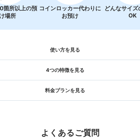
00箇所以上の預
コインロッカー代わりに
どんなサイズ
OK
け場所
お預け
使い方を見る
4つの特徴を見る
料金プランを見る
お店で荷物の写真を

店と日時を

撮ってもらいチェックイ
手ぶらで
ッグサイズ
スーツケースサイズ
【コインロッカー】JR山手線 
事前予約
ン完了
¥500
¥800
ブ（メトロポリタン口 1･2番
/
日
/
日
池袋駅から徒歩0 m
本日の営業時間 06:00〜22
大辺が45cm未満の大きさのお荷物（リュッ
最大辺が45cm以上の
と提携
好立地 / 好条件店舗も多数
どんなサイズの荷物もOK
万
よくあるご質問
、ハンドバッグ、お手荷物など）
ケース、楽器、ベビーカ
保管できる荷物数
で都市部を
アクセスの良い駅ナカ店舗や24時間営
楽器、ベビーカー、ゴルフバッグ等、1
荷物の破