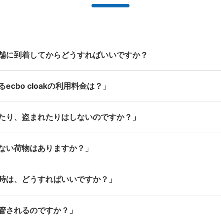
Sサイズ： 4
Mサイズ： 4
Lサイズ： 3
ービスです
業店舗等も多数提携しています
人が持てる大きさの荷物であればどん
なサイズでもOK
舗に到着してからどうすればいいですか？
空き時間
cbo cloakの利用料金は？」
8/10
8/11
8/12
たり、盗まれたりはしないのですか？」
このコインロッカーを予約する
ない荷物はありますか？」
【コインロッカー】ＮＰＣ２４
キング（PUDO）
時は、どうすればいいですか？」
池袋駅から徒歩3 m
本日の営業時間 00:00〜00
保管できる荷物数
管されるのですか？」
Sサイズ： 12
Mサイズ： 15
Lサイズ： 3