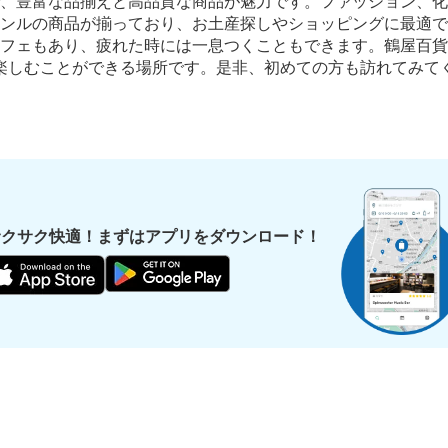
、豊富な品揃えと高品質な商品が魅力です。ファッション、化
ンルの商品が揃っており、お土産探しやショッピングに最適で
フェもあり、疲れた時には一息つくこともできます。鶴屋百貨
楽しむことができる場所です。是非、初めての方も訪れてみて
このコインロッカーの位置を見る
池袋駅 改札内コインロッカー
JR池袋駅から徒歩0分
本日の営業時間
:
04:25
サクサク快適！まずはアプリをダウンロード！
JR線池袋駅改札内
保管できる荷物数
大
:
3
/
¥700
中
:
3
/
¥500
小
:
4
/
¥400
支払い方法
現金, ICカード, QR決済
このコインロッカーの位置を見る