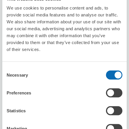
We use cookies to personalise content and ads, to
この店舗を予約する
provide social media features and to analyse our traffic.
We also share information about your use of our site with
our social media, advertising and analytics partners who
may combine it with other information that you’ve
セブン－イレブン熊本坪井２丁目
provided to them or that they’ve collected from your use
藤崎宮前駅から徒歩3分
of their services.
本日の営業時間
:
00:00〜00:00
Consent
Necessary
Selection
Preferences
保管できる荷物数
スーツケースサイズ
:
バッグサイズ
:
2
4
Statistics
空き時間
8/7
金
8/8
土
8/9
日
8/10
月
8/11
火
8/12
水
8/13
木
Marketing