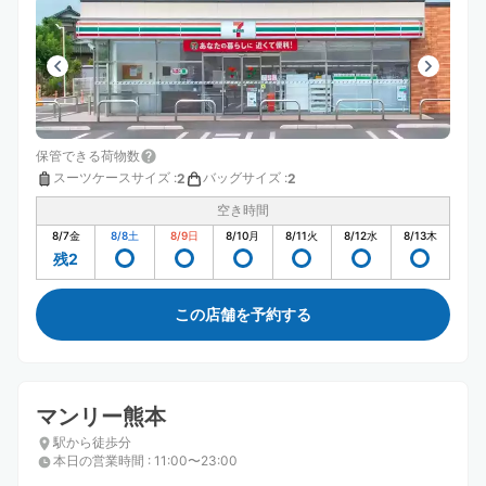
保管できる荷物数
スーツケースサイズ
:
バッグサイズ
:
2
2
空き時間
8/7
金
8/8
土
8/9
日
8/10
月
8/11
火
8/12
水
8/13
木
残2
この店舗を予約する
マンリー熊本
駅から徒歩分
本日の営業時間
:
11:00〜23:00