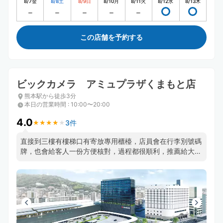
8/7
金
8/8
土
8/9
日
8/10
月
8/11
火
8/12
水
8/13
木
この店舗を予約する
ビックカメラ アミュプラザくまもと店
熊本駅から徒歩3分
本日の営業時間
:
10:00〜20:00
4.0
3件
★
★
★
★
★
★
★
★
★
★
直接到三樓有樓梯口有寄放專用櫃檯，店員會在行李別號碼
牌，也會給客人一份方便核對，過程都很順利，推薦給大行
李無法放入寄物櫃的人