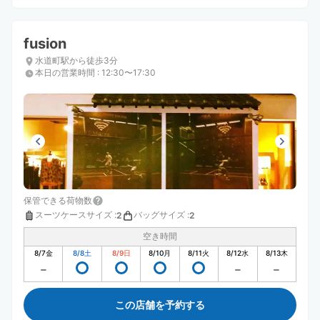
fusion
水道町駅から徒歩3分
本日の営業時間
:
12:30〜17:30
保管できる荷物数
スーツケースサイズ
:
バッグサイズ
:
2
2
空き時間
8/7
金
8/8
土
8/9
日
8/10
月
8/11
火
8/12
水
8/13
木
この店舗を予約する