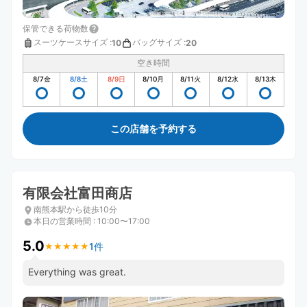
保管できる荷物数
スーツケースサイズ
:
バッグサイズ
:
10
20
空き時間
8/7
金
8/8
土
8/9
日
8/10
月
8/11
火
8/12
水
8/13
木
この店舗を予約する
有限会社富田商店
南熊本駅から徒歩10分
本日の営業時間
:
10:00〜17:00
5.0
1件
★
★
★
★
★
★
★
★
★
★
Everything was great.