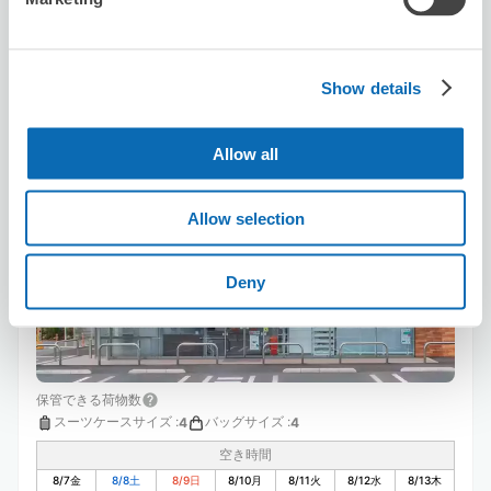
この店舗を予約する
Show details
Allow all
セブン－イレブン熊本黒髪２丁目
黒髪町駅から徒歩7分
本日の営業時間
:
00:00〜00:00
Allow selection
Deny
保管できる荷物数
スーツケースサイズ
:
バッグサイズ
:
4
4
空き時間
8/7
金
8/8
土
8/9
日
8/10
月
8/11
火
8/12
水
8/13
木