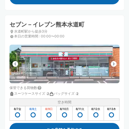
セブン－イレブン熊本水道町
水道町駅から徒歩3分
本日の営業時間
:
00:00〜00:00
保管できる荷物数
スーツケースサイズ
:
バッグサイズ
:
2
2
空き時間
8/7
金
8/8
土
8/9
日
8/10
月
8/11
火
8/12
水
8/13
木