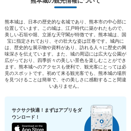
熊本城の観光情報について
観光案内所内の無料コインロッカー。100円入れて返金さ
れるタイプ。
熊本城は、日本の歴史的な名城であり、熊本市の中心部に
位置しています。この城は、江戸時代に築かれたもので、
美しい石垣や堀、立派な天守閣が特徴です。熊本城は、国
宝に指定されており、その壮大な姿は圧巻です。城内に
は、歴史的な展示物や資料があり、訪れる人々に歴史の興
味深さを伝えています。また、城の周辺には広大な公園が
広がっており、四季折々の美しい景色を楽しむことができ
ます。熊本城へのアクセスも便利で、観光客にとっては必
見のスポットです。初めて来る観光客でも、熊本城の場所
保管できる荷物数
を見つけることは簡単で、その美しさに感動すること間違
大
:
8
/
¥0
0
小
:
15
/
¥0
いありません。
支払い方法
現金
このコインロッカーの位置を見る
サクサク快適！まずはアプリをダ
ウンロード！