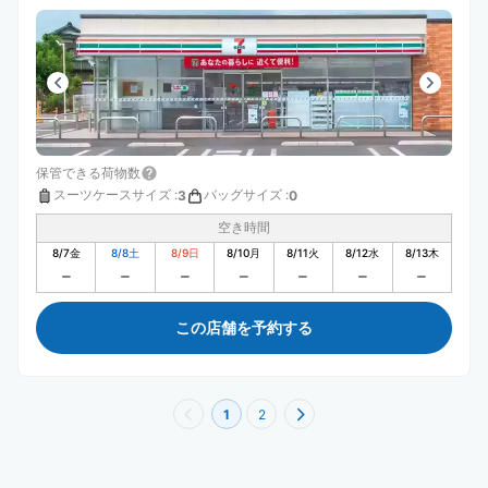
保管できる荷物数
スーツケースサイズ
:
バッグサイズ
:
3
0
空き時間
8/7
金
8/8
土
8/9
日
8/10
月
8/11
火
8/12
水
8/13
木
この店舗を予約する
1
2