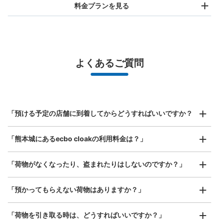
料金プランを見る
バッグサイズ
¥500
/
日
最大辺が45cm未満の大きさのお荷物（リュック、ハンド
よくあるご質問
バッグ、お手荷物など）
スマホからお店と日時を

全国1,000箇所以上と提携
指定して事前予約
熊本城ミュージアムわくわく座内コインロ
北は北海道から南は沖縄まで都市部を中心に全国で利用可能なサービスです
ッカー①
スーツケースサイズ
¥800
城彩苑（しろめぐりんバス）駅から徒歩2分
「預ける予定の店舗に到着してからどうすればいいですか？
/
日
本日の営業時間
:
09:00
〜
17:30
最大辺が45cm以上の大きさのお荷物（スーツケース、楽
わくわく座の入場後に利用できるコインロッカー。利用時
「熊本城にあるecbo cloakの利用料金は？」
器、ベビーカーなど）
100円投入するが返金される。
「荷物がなくなったり、盗まれたりはしないのですか？」
好立地 / 好条件店舗も多数
お店で荷物の写真を

「預かってもらえない荷物はありますか？」
アクセスの良い駅ナカ店舗や24時間営業店舗等も多数提携しています
撮ってもらいチェックイン完了
「荷物を引き取る時は、どうすればいいですか？」