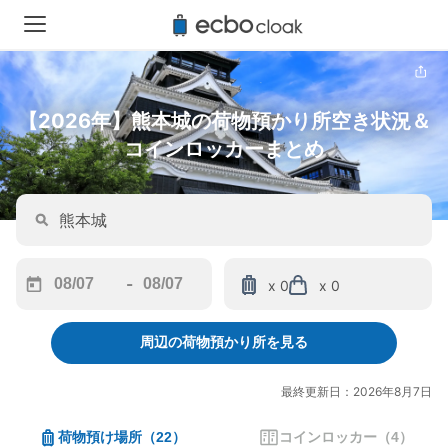
【2026年】熊本城の荷物預かり所空き状況＆
コインロッカーまとめ
-
x 0
x 0
Navigate
Navigate
forward
backward
周辺の荷物預かり所を見る
to
to
interact
interact
with
with
最終更新日：2026年8月7日
the
the
calendar
calendar
荷物預け場所
（
22
）
コインロッカー
（
4
）
and
and