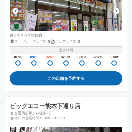
保管できる荷物数
スーツケースサイズ
:
バッグサイズ
:
5
5
空き時間
8/7
金
8/8
土
8/9
日
8/10
月
8/11
火
8/12
水
8/13
木
この店舗を予約する
ビッグエコー熊本下通り店
交通局前駅から徒歩2分
本日の営業時間
:
10:00〜05:30