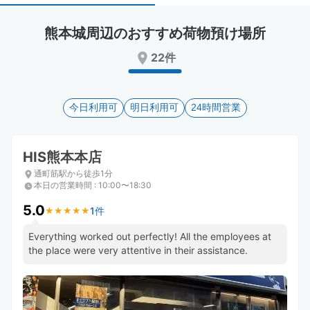
select
select
a
a
熊本城周辺のおすすめ荷物預け場所
date.
date.
Press
Press
22件
the
the
question
question
mark
mark
key
今日利用可
key
明日利用可
24時間営業
to
to
get
get
the
the
HIS熊本本店
keyboard
keyboard
通町筋駅から徒歩1分
shortcuts
shortcuts
本日の営業時間
:
10:00〜18:30
for
for
changing
changing
5.0
1件
★
★
★
★
★
★
★
★
★
★
dates.
dates.
Everything worked out perfectly! All the employees at
the place were very attentive in their assistance.