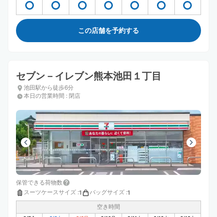
この店舗を予約する
セブン－イレブン熊本池田１丁目
池田駅から徒歩6分
本日の営業時間
:
閉店
保管できる荷物数
スーツケースサイズ
:
バッグサイズ
:
1
1
空き時間