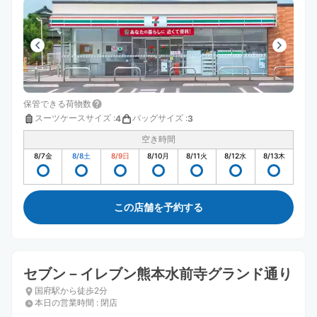
保管できる荷物数
スーツケースサイズ
:
バッグサイズ
:
4
3
空き時間
8/7
金
8/8
土
8/9
日
8/10
月
8/11
火
8/12
水
8/13
木
この店舗を予約する
セブン－イレブン熊本水前寺グランド通り
国府駅から徒歩2分
本日の営業時間
:
閉店