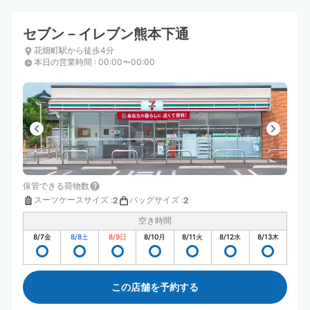
セブン－イレブン熊本下通
花畑町駅から徒歩4分
本日の営業時間
:
00:00〜00:00
保管できる荷物数
スーツケースサイズ
:
バッグサイズ
:
2
2
空き時間
8/7
金
8/8
土
8/9
日
8/10
月
8/11
火
8/12
水
8/13
木
この店舗を予約する