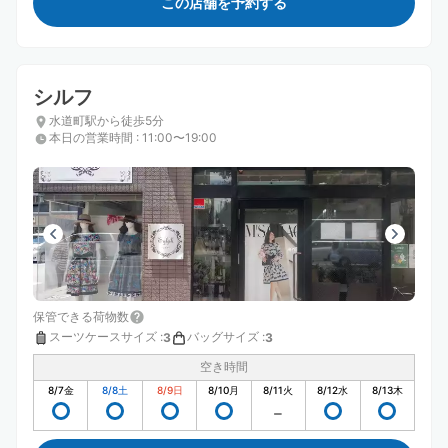
この店舗を予約する
シルフ
水道町駅から徒歩5分
本日の営業時間
:
11:00〜19:00
保管できる荷物数
スーツケースサイズ
:
バッグサイズ
:
3
3
空き時間
8/7
金
8/8
土
8/9
日
8/10
月
8/11
火
8/12
水
8/13
木