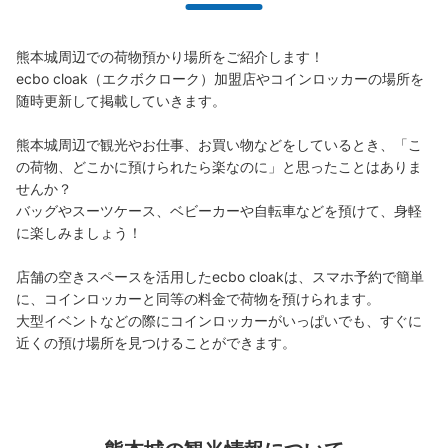
熊本城周辺での荷物預かり場所をご紹介します！

ecbo cloak（エクボクローク）加盟店やコインロッカーの場所を
随時更新して掲載していきます。

熊本城周辺で観光やお仕事、お買い物などをしているとき、「こ
の荷物、どこかに預けられたら楽なのに」と思ったことはありま
保管できる荷物数
せんか？

大
:
6
/
¥0
中
:
8
/
¥0
0
バッグやスーツケース、ベビーカーや自転車などを預けて、身軽
支払い方法
現金
に楽しみましょう！

このコインロッカーの位置を見る
店舗の空きスペースを活用したecbo cloakは、スマホ予約で簡単
に、コインロッカーと同等の料金で荷物を預けられます。

大型イベントなどの際にコインロッカーがいっぱいでも、すぐに
近くの預け場所を見つけることができます。
桜の馬場城彩苑総合観光案内所コインロッ
カー
桜の馬場城彩苑 しろめぐりんバス駅から徒歩1分
本日の営業時間
:
09:00
〜
17:30