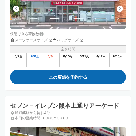
保管できる荷物数
スーツケースサイズ
:
バッグサイズ
:
2
2
空き時間
8/7
金
8/8
土
8/9
日
8/10
月
8/11
火
8/12
水
8/13
木
この店舗を予約する
セブン－イレブン熊本上通りアーケード
通町筋駅から徒歩4分
本日の営業時間
:
00:00〜00:00