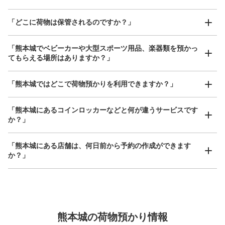
「どこに荷物は保管されるのですか？」
保管できる荷物数
「熊本城でベビーカーや大型スポーツ用品、楽器類を預かっ
0
0
小
:
30
/
¥0
てもらえる場所はありますか？」
支払い方法
現金
どんなサイズの荷物もOK
「熊本城ではどこで荷物預かりを利用できますか？」
このコインロッカーの位置を見る
手ぶらで1日快適に！
楽器、ベビーカー、ゴルフバッグ等、1人が持てる大きさの荷物であればどんなサイズでも
OK
「熊本城にあるコインロッカーなどと何が違うサービスです
か？」
熊本城ミュージアムわくわく座内コインロ
ッカー②
「熊本城にある店舗は、何日前から予約の作成ができます
か？」
城彩苑（しろめぐりんバス）駅から徒歩2分
本日の営業時間
:
09:00
〜
17:30
わくわく座の入場後に利用できるコインロッカー。利用時
100円投入するが返金される。
万が一に備えた安心補償
荷物の破損、盗難等万が一に備えた保証も完備で安心
熊本城の荷物預かり情報