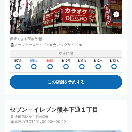
保管できる荷物数
スーツケースサイズ
:
バッグサイズ
:
10
0
空き時間
8/7
金
8/8
土
8/9
日
8/10
月
8/11
火
8/12
水
8/13
木
この店舗を予約する
セブン－イレブン熊本下通１丁目
通町筋駅から徒歩3分
本日の営業時間
:
00:00〜00:00