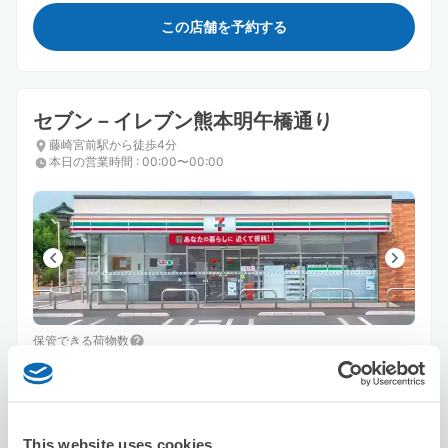
この店舗を予約する
セブン－イレブン熊本明午橋通り
藤崎宮前駅から徒歩4分
本日の営業時間
:
00:00〜00:00
保管できる荷物数
スーツケースサイズ
:
バッグサイズ
:
2
2
空き時間
8/7
金
8/8
土
8/9
日
8/10
月
8/11
火
8/12
水
8/13
木
This website uses cookies