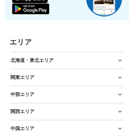
熊本城 二の丸休み処 コインロッカー
熊本城二の丸駐車場（熊本城周遊バス）駅から徒歩1分
本日の営業時間
:
00:00
〜
00:00
休日のみ熊本城に入場できる北口の最も近くにあるコイン
ロッカー。
エリア
北海道・東北エリア
北海道
青森県
岩手県
宮城県
秋田県
山形県
福島県
関東エリア
茨城県
栃木県
群馬県
埼玉県
千葉県
東京都
神奈川県
中部エリア
保管できる荷物数
新潟県
富山県
石川県
福井県
山梨県
長野県
岐阜県
静岡県
愛知県
大
:
3
/
¥500
中
:
6
/
¥400
小
:
8
/
¥200
関西エリア
支払い方法
現金
三重県
滋賀県
京都府
大阪府
兵庫県
奈良県
和歌山県
このコインロッカーの位置を見る
中国エリア