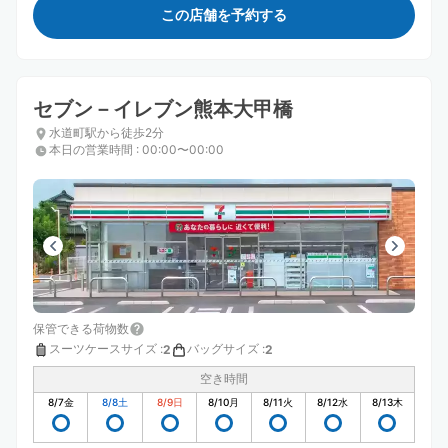
この店舗を予約する
セブン－イレブン熊本大甲橋
水道町駅から徒歩2分
本日の営業時間
:
00:00〜00:00
保管できる荷物数
スーツケースサイズ
:
バッグサイズ
:
2
2
空き時間
8/7
金
8/8
土
8/9
日
8/10
月
8/11
火
8/12
水
8/13
木