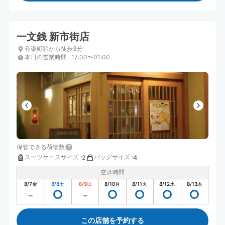
一文銭 新市街店
有楽町駅から徒歩3分
本日の営業時間
:
17:30〜01:00
保管できる荷物数
スーツケースサイズ
:
バッグサイズ
:
2
4
空き時間
8/7
金
8/8
土
8/9
日
8/10
月
8/11
火
8/12
水
8/13
木
この店舗を予約する