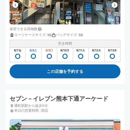
保管できる荷物数
スーツケースサイズ
:
バッグサイズ
:
10
10
空き時間
8/7
金
8/8
土
8/9
日
8/10
月
8/11
火
8/12
水
8/13
木
この店舗を予約する
セブン－イレブン熊本下通アーケード
通町筋駅から徒歩0分
本日の営業時間
:
閉店