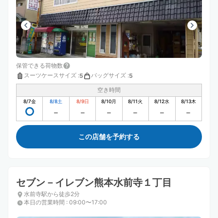
保管できる荷物数
スーツケースサイズ
:
バッグサイズ
:
5
5
空き時間
8/7
金
8/8
土
8/9
日
8/10
月
8/11
火
8/12
水
8/13
木
この店舗を予約する
セブン－イレブン熊本水前寺１丁目
水前寺駅から徒歩2分
本日の営業時間
:
09:00〜17:00