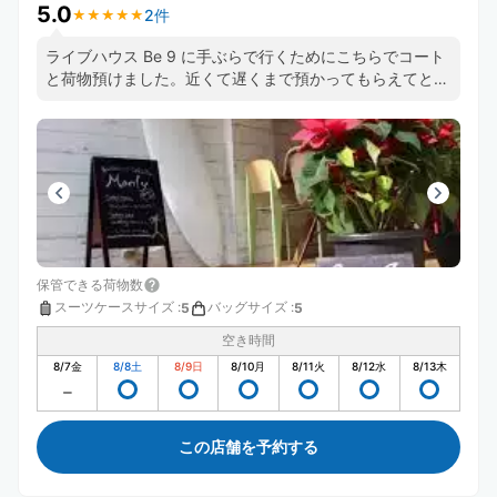
5.0
2件
★
★
★
★
★
★
★
★
★
★
ライブハウス Be 9 に手ぶらで行くためにこちらでコート
と荷物預けました。近くて遅くまで預かってもらえてとて
も便利でした。パンケーキもとても美味しかったです！
保管できる荷物数
スーツケースサイズ
:
バッグサイズ
:
5
5
空き時間
8/7
金
8/8
土
8/9
日
8/10
月
8/11
火
8/12
水
8/13
木
この店舗を予約する