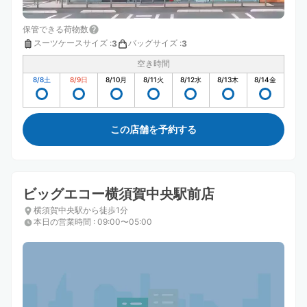
保管できる荷物数
スーツケースサイズ
:
バッグサイズ
:
3
3
空き時間
8/8
土
8/9
日
8/10
月
8/11
火
8/12
水
8/13
木
8/14
金
この店舗を予約する
ビッグエコー横須賀中央駅前店
横須賀中央駅から徒歩1分
本日の営業時間
:
09:00〜05:00