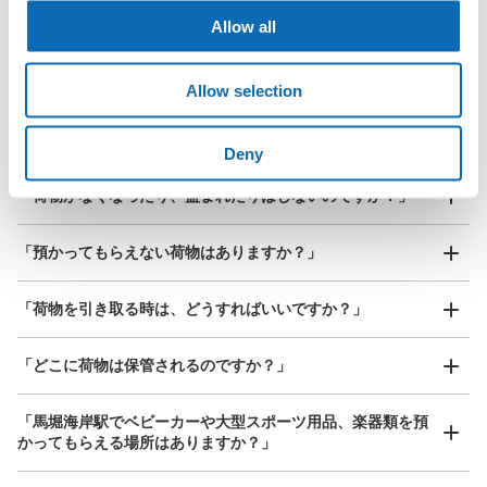
指定して事前予約
北は北海道から南は沖縄まで都市部を中心に全国で利用可能なサービスです
Allow all
スーツケースサイズ
¥800
「預ける予定の店舗に到着してからどうすればいいですか？
Allow selection
/
日
最大辺が45cm以上の大きさのお荷物（スーツケース、楽
「馬堀海岸駅にあるecbo cloakの利用料金は？」
器、ベビーカーなど）
Deny
「荷物がなくなったり、盗まれたりはしないのですか？」
好立地 / 好条件店舗も多数
お店で荷物の写真を

「預かってもらえない荷物はありますか？」
アクセスの良い駅ナカ店舗や24時間営業店舗等も多数提携しています
撮ってもらいチェックイン完了
「荷物を引き取る時は、どうすればいいですか？」
「どこに荷物は保管されるのですか？」
「馬堀海岸駅でベビーカーや大型スポーツ用品、楽器類を預
かってもらえる場所はありますか？」
どんなサイズの荷物もOK