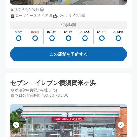
保管できる荷物数
スーツケースサイズ
:
バッグサイズ
:
5
10
空き時間
8/8
土
8/9
日
8/10
月
8/11
火
8/12
水
8/13
木
8/14
金
この店舗を予約する
セブン－イレブン横須賀米ヶ浜
横須賀中央駅から徒歩7分
本日の営業時間
:
00:00〜00:00