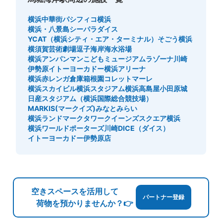
横浜中華街
パシフィコ横浜
横浜・八景島シーパラダイス
YCAT（横浜シティ・エア・ターミナル）
そごう横浜
横須賀芸術劇場
逗子海岸海水浴場
横浜アンパンマンこどもミュージアム
ラゾーナ川崎
伊勢原イトーヨーカドー
横浜アリーナ
横浜赤レンガ倉庫
箱根園
コレットマーレ
横浜スカイビル
横浜スタジアム
横浜高島屋
小田原城
日産スタジアム（横浜国際総合競技場）
MARKIS(マークイズ)みなとみらい
横浜ランドマークタワー
クイーンズスクエア横浜
横浜ワールドポーターズ
川崎DICE（ダイス）
イトーヨーカドー伊勢原店
空きスペースを活用して
パートナー登録
荷物を預かりませんか？👉