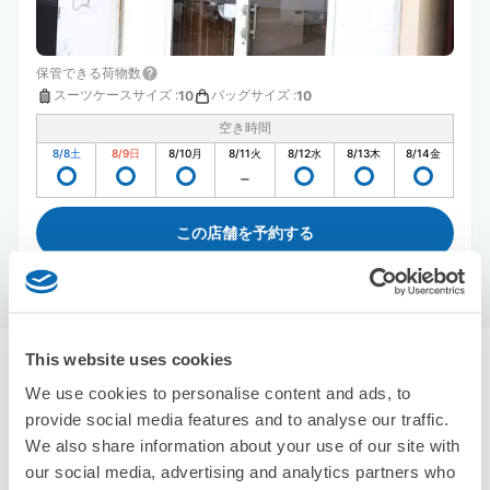
保管できる荷物数
スーツケースサイズ
:
バッグサイズ
:
10
10
空き時間
8/8
土
8/9
日
8/10
月
8/11
火
8/12
水
8/13
木
8/14
金
この店舗を予約する
This website uses cookies
馬堀海岸駅周辺のおすすめコインロッカー
We use cookies to personalise content and ads, to
0件
エクボクロークを使って荷物を預けよう
provide social media features and to analyse our traffic.
We also share information about your use of our site with
our social media, advertising and analytics partners who