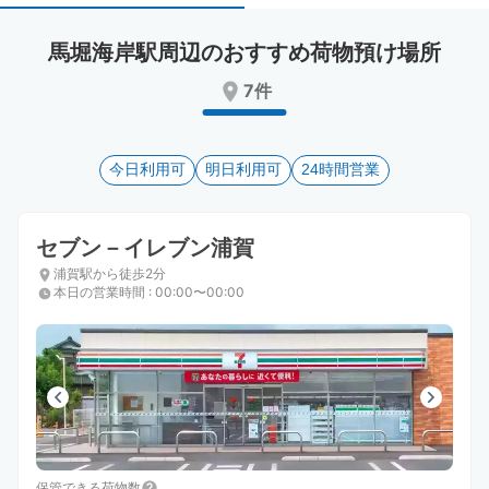
select
select
a
a
馬堀海岸駅周辺のおすすめ荷物預け場所
date.
date.
Press
Press
7件
the
the
question
question
mark
mark
key
今日利用可
key
明日利用可
24時間営業
to
to
get
get
the
the
セブン－イレブン浦賀
keyboard
keyboard
浦賀駅から徒歩2分
shortcuts
shortcuts
本日の営業時間
:
00:00〜00:00
for
for
changing
changing
dates.
dates.
保管できる荷物数