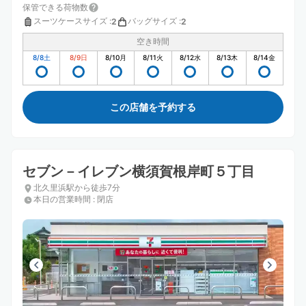
保管できる荷物数
スーツケースサイズ
:
バッグサイズ
:
2
2
空き時間
8/8
土
8/9
日
8/10
月
8/11
火
8/12
水
8/13
木
8/14
金
この店舗を予約する
セブン－イレブン横須賀根岸町５丁目
北久里浜駅から徒歩7分
本日の営業時間
:
閉店