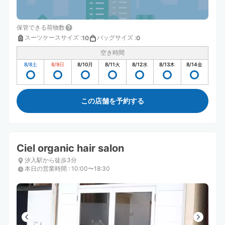
保管できる荷物数
スーツケースサイズ
:
バッグサイズ
:
10
0
空き時間
8/8
土
8/9
日
8/10
月
8/11
火
8/12
水
8/13
木
8/14
金
この店舗を予約する
Ciel organic hair salon
汐入駅から徒歩3分
本日の営業時間
:
10:00〜18:30