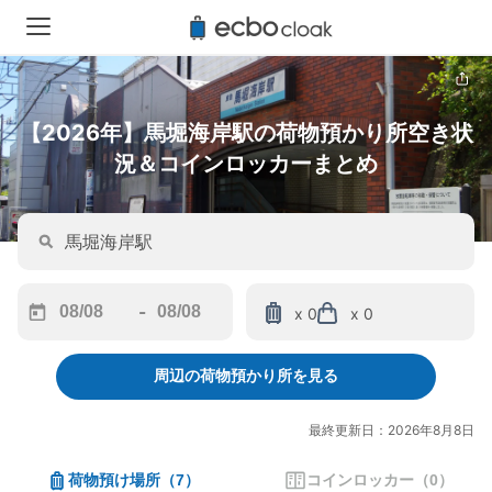
【2026年】馬堀海岸駅の荷物預かり所空き状
況＆コインロッカーまとめ
-
x 0
x 0
Navigate
Navigate
forward
backward
周辺の荷物預かり所を見る
to
to
interact
interact
with
with
最終更新日：2026年8月8日
the
the
calendar
calendar
荷物預け場所
（
7
）
コインロッカー
（
0
）
and
and