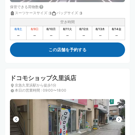
保管できる荷物数
スーツケースサイズ
:
バッグサイズ
:
3
3
空き時間
8/8
土
8/9
日
8/10
月
8/11
火
8/12
水
8/13
木
8/14
金
この店舗を予約する
ドコモショップ久里浜店
京急久里浜駅から徒歩1分
本日の営業時間
:
09:00〜18:00