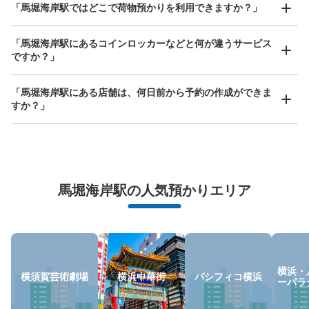
「馬堀海岸駅ではどこで荷物預かりを利用できますか？」
手ぶらで1日快適に！
楽器、ベビーカー、ゴルフバッグ等、1人が持てる大きさの荷物であればどんなサイズでも
OK
「馬堀海岸駅にあるコインロッカーなどと何が違うサービス
ですか？」
「馬堀海岸駅にある店舗は、何日前から予約の作成ができま
すか？」
万が一に備えた安心補償
馬堀海岸駅の人気預かりエリア
荷物の破損、盗難等万が一に備えた保証も完備で安心
横浜・
横須賀芸術劇場
横浜中華街
パシフィコ横浜
ーパラ