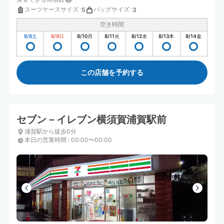
スーツケースサイズ
:
バッグサイズ
:
5
3
空き時間
8/8
土
8/9
日
8/10
月
8/11
火
8/12
水
8/13
木
8/14
金
この店舗を予約する
セブン－イレブン横須賀浦賀駅前
浦賀駅から徒歩0分
本日の営業時間
:
00:00〜00:00