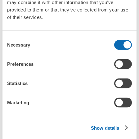
may combine it with other information that you’ve
コインロッカーの情報はありません
provided to them or that they’ve collected from your use
of their services.
Consent
全国1000箇所
コインロッカー
どんなサイズの
Necessary
Selection
以上の預け場所
代わりにお預け
荷物もOK
Preferences
使い方を見る
4つの特徴を見る
Statistics
料金プランを見る
Marketing
バッグサイズ
¥500
/
日
Show details
最大辺が45cm未満の大きさのお荷物（リュック、ハンド
よくあるご質問
バッグ、お手荷物など）
スマホからお店と日時を

全国1,000箇所以上と提携