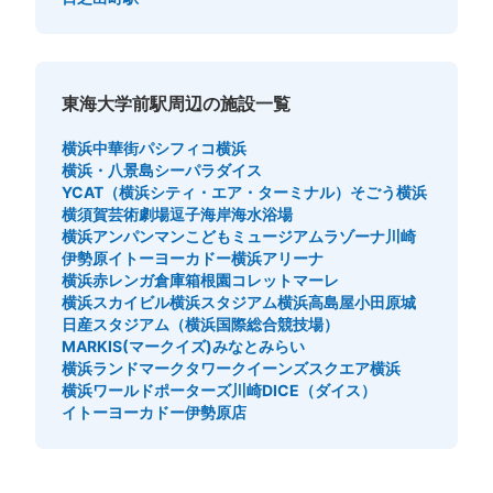
東海大学前駅周辺の施設一覧
横浜中華街
パシフィコ横浜
横浜・八景島シーパラダイス
YCAT（横浜シティ・エア・ターミナル）
そごう横浜
横須賀芸術劇場
逗子海岸海水浴場
横浜アンパンマンこどもミュージアム
ラゾーナ川崎
伊勢原イトーヨーカドー
横浜アリーナ
横浜赤レンガ倉庫
箱根園
コレットマーレ
横浜スカイビル
横浜スタジアム
横浜高島屋
小田原城
日産スタジアム（横浜国際総合競技場）
MARKIS(マークイズ)みなとみらい
横浜ランドマークタワー
クイーンズスクエア横浜
横浜ワールドポーターズ
川崎DICE（ダイス）
イトーヨーカドー伊勢原店