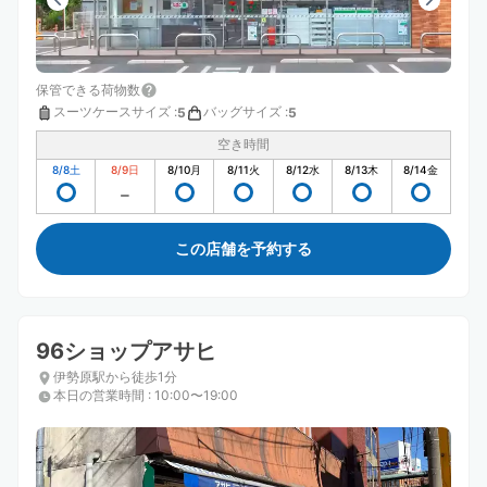
保管できる荷物数
スーツケースサイズ
:
バッグサイズ
:
5
5
空き時間
8/8
土
8/9
日
8/10
月
8/11
火
8/12
水
8/13
木
8/14
金
この店舗を予約する
96ショップアサヒ
伊勢原駅から徒歩1分
本日の営業時間
:
10:00〜19:00