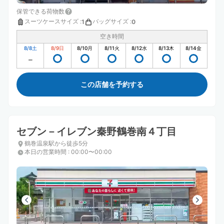
保管できる荷物数
スーツケースサイズ
:
バッグサイズ
:
1
0
空き時間
8/8
土
8/9
日
8/10
月
8/11
火
8/12
水
8/13
木
8/14
金
この店舗を予約する
セブン－イレブン秦野鶴巻南４丁目
鶴巻温泉駅から徒歩5分
本日の営業時間
:
00:00〜00:00