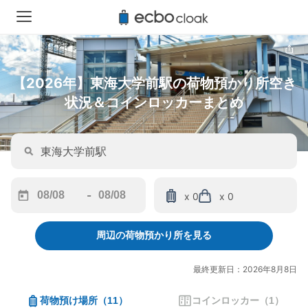
【2026年】東海大学前駅の荷物預かり所空き
状況＆コインロッカーまとめ
-
x 0
x 0
Navigate
Navigate
forward
backward
周辺の荷物預かり所を見る
to
to
interact
interact
with
with
最終更新日：2026年8月8日
the
the
calendar
calendar
荷物預け場所
（
11
）
コインロッカー
（
1
）
and
and