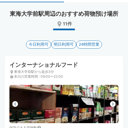
select
select
a
a
東海大学前駅周辺のおすすめ荷物預け場所
date.
date.
Press
Press
11件
the
the
question
question
mark
mark
key
今日利用可
key
明日利用可
24時間営業
to
to
get
get
the
the
インターナショナルフード
keyboard
keyboard
東海大学前駅から徒歩3分
shortcuts
shortcuts
本日の営業時間
:
09:00〜22:00
for
for
changing
changing
dates.
dates.
保管できる荷物数