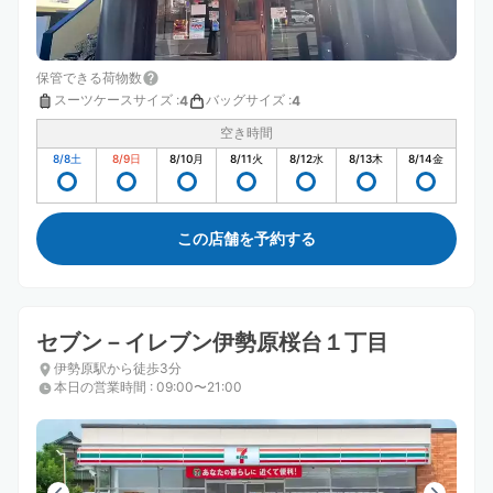
保管できる荷物数
スーツケースサイズ
:
バッグサイズ
:
4
4
空き時間
8/8
土
8/9
日
8/10
月
8/11
火
8/12
水
8/13
木
8/14
金
この店舗を予約する
セブン－イレブン伊勢原桜台１丁目
伊勢原駅から徒歩3分
本日の営業時間
:
09:00〜21:00