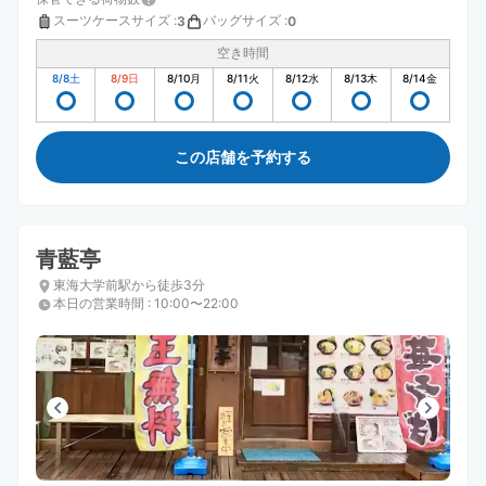
スーツケースサイズ
:
バッグサイズ
:
3
0
空き時間
8/8
土
8/9
日
8/10
月
8/11
火
8/12
水
8/13
木
8/14
金
この店舗を予約する
青藍亭
東海大学前駅から徒歩3分
本日の営業時間
:
10:00〜22:00