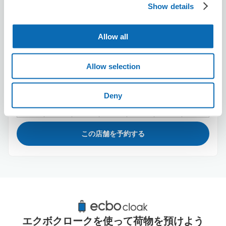
Show details
Allow all
保管できる荷物数
Allow selection
スーツケースサイズ
:
バッグサイズ
:
3
3
空き時間
Deny
8/8
土
8/9
日
8/10
月
8/11
火
8/12
水
8/13
木
8/14
金
この店舗を予約する
東海大学前駅周辺のおすすめコインロッカー
1件
エクボクロークを使って荷物を預けよう