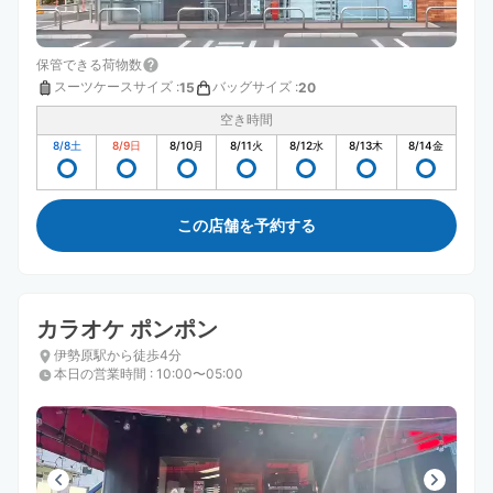
保管できる荷物数
スーツケースサイズ
:
バッグサイズ
:
15
20
空き時間
8/8
土
8/9
日
8/10
月
8/11
火
8/12
水
8/13
木
8/14
金
この店舗を予約する
カラオケ ポンポン
伊勢原駅から徒歩4分
本日の営業時間
:
10:00〜05:00