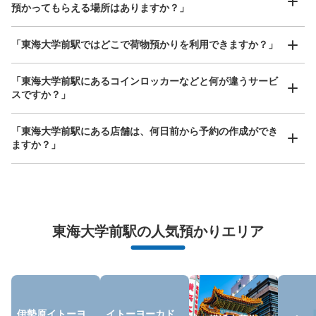
ICカード
預かってもらえる場所はありますか？」
このコインロッカーの位置を見る
どんなサイズの荷物もOK
「東海大学前駅ではどこで荷物預かりを利用できますか？」
手ぶらで1日快適に！
楽器、ベビーカー、ゴルフバッグ等、1人が持てる大きさの荷物であればどんなサイズでも
OK
「東海大学前駅にあるコインロッカーなどと何が違うサービ
スですか？」
「東海大学前駅にある店舗は、何日前から予約の作成ができ
ますか？」
万が一に備えた安心補償
東海大学前駅の人気預かりエリア
荷物の破損、盗難等万が一に備えた保証も完備で安心
伊勢原イトーヨ
イトーヨーカド