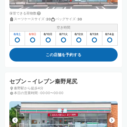
保管できる荷物数
スーツケースサイズ
:
バッグサイズ
:
20
30
空き時間
8/8
土
8/9
日
8/10
月
8/11
火
8/12
水
8/13
木
8/14
金
この店舗を予約する
セブン－イレブン秦野尾尻
秦野駅から徒歩4分
本日の営業時間
:
00:00〜00:00