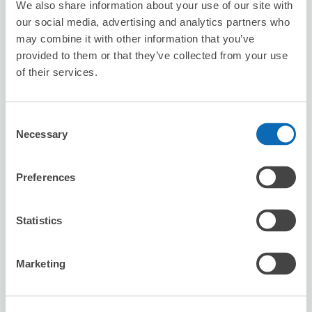
We also share information about your use of our site with
our social media, advertising and analytics partners who
may combine it with other information that you’ve
provided to them or that they’ve collected from your use
of their services.
保管できる荷物数
スーツケースサイズ
:
バッグサイズ
:
5
5
空き時間
Consent
8/8
土
8/9
日
8/10
月
8/11
火
8/12
水
8/13
木
8/14
金
Necessary
Selection
この店舗を予約する
Preferences
Statistics
美容室SEASON
伊勢原駅から徒歩3分
Marketing
本日の営業時間
:
10:00〜18:30