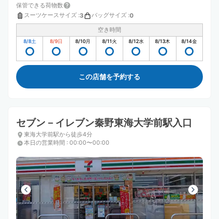
保管できる荷物数
スーツケースサイズ
:
バッグサイズ
:
3
0
空き時間
8/8
土
8/9
日
8/10
月
8/11
火
8/12
水
8/13
木
8/14
金
この店舗を予約する
セブン－イレブン秦野東海大学前駅入口
東海大学前駅から徒歩4分
本日の営業時間
:
00:00〜00:00