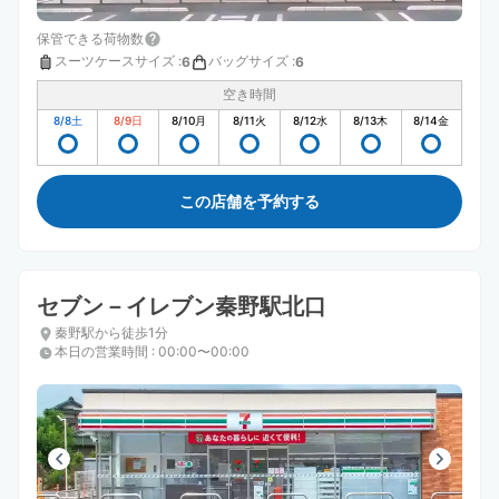
保管できる荷物数
スーツケースサイズ
:
バッグサイズ
:
6
6
空き時間
8/8
土
8/9
日
8/10
月
8/11
火
8/12
水
8/13
木
8/14
金
この店舗を予約する
セブン－イレブン秦野駅北口
秦野駅から徒歩1分
本日の営業時間
:
00:00〜00:00