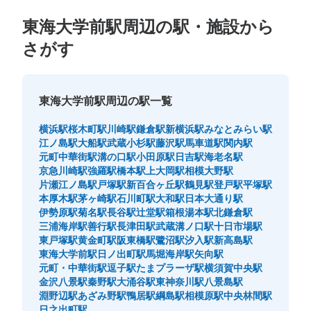
東海大学前駅周辺の駅・施設から
さがす
東海大学前駅周辺の駅一覧
横浜駅
桜木町駅
川崎駅
鎌倉駅
新横浜駅
みなとみらい駅
江ノ島駅
大船駅
武蔵小杉駅
藤沢駅
馬車道駅
関内駅
元町中華街駅
溝の口駅
小田原駅
日吉駅
海老名駅
京急川崎駅
強羅駅
橋本駅
上大岡駅
相模大野駅
片瀬江ノ島駅
戸塚駅
新百合ヶ丘駅
鶴見駅
登戸駅
平塚駅
本厚木駅
茅ヶ崎駅
石川町駅
大和駅
日本大通り駅
伊勢原駅
菊名駅
長谷駅
辻堂駅
箱根湯本駅
北鎌倉駅
三浦海岸駅
善行駅
長津田駅
武蔵溝ノ口駅
十日市場駅
東戸塚駅
黄金町駅
阪東橋駅
鷺沼駅
汐入駅
新高島駅
東海大学前駅
日ノ出町駅
馬堀海岸駅
矢向駅
元町・中華街駅
逗子駅
たまプラーザ駅
横須賀中央駅
金沢八景駅
秦野駅
大涌谷駅
東神奈川駅
八景島駅
淵野辺駅
あざみ野駅
鴨居駅
綱島駅
相模原駅
中央林間駅
日之出町駅