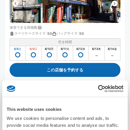
保管できる荷物数
スーツケースサイズ
:
バッグサイズ
:
50
50
空き時間
8/8
土
8/9
日
8/10
月
8/11
火
8/12
水
8/13
木
8/14
金
この店舗を予約する
セブン－イレブン伊勢原１丁目
伊勢原駅から徒歩3分
This website uses cookies
本日の営業時間
:
00:00〜00:00
We use cookies to personalise content and ads, to
provide social media features and to analyse our traffic.