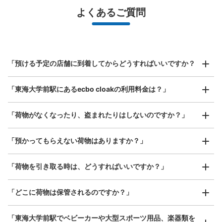
最大辺が45cm未満の大きさのお荷物（リュック、ハンド
よくあるご質問
バッグ、お手荷物など）
スマホからお店と日時を

全国1,000箇所以上と提携
指定して事前予約
小田急東海大学前駅改札外コインロッカー
北は北海道から南は沖縄まで都市部を中心に全国で利用可能なサービスです
小田急東海大学前駅駅から徒歩0分
スーツケースサイズ
本日の営業時間
:
05:00
〜
00:30
¥800
「預ける予定の店舗に到着してからどうすればいいですか？
/
日
改札を出てすぐ左側、南口方面にあります。改札内から視
認できるのですぐ分かります。
最大辺が45cm以上の大きさのお荷物（スーツケース、楽
「東海大学前駅にあるecbo cloakの利用料金は？」
器、ベビーカーなど）
「荷物がなくなったり、盗まれたりはしないのですか？」
好立地 / 好条件店舗も多数
お店で荷物の写真を

「預かってもらえない荷物はありますか？」
アクセスの良い駅ナカ店舗や24時間営業店舗等も多数提携しています
撮ってもらいチェックイン完了
「荷物を引き取る時は、どうすればいいですか？」
「どこに荷物は保管されるのですか？」
保管できる荷物数
中
:
2
/
¥500
小
:
3
/
¥400
支払い方法
「東海大学前駅でベビーカーや大型スポーツ用品、楽器類を