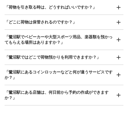
「荷物を引き取る時は、どうすればいいですか？」
「どこに荷物は保管されるのですか？」
「鷺沼駅でベビーカーや大型スポーツ用品、楽器類を預かっ
てもらえる場所はありますか？」
どんなサイズの荷物もOK
「鷺沼駅ではどこで荷物預かりを利用できますか？」
手ぶらで1日快適に！
楽器、ベビーカー、ゴルフバッグ等、1人が持てる大きさの荷物であればどんなサイズでも
OK
「鷺沼駅にあるコインロッカーなどと何が違うサービスです
か？」
「鷺沼駅にある店舗は、何日前から予約の作成ができます
か？」
万が一に備えた安心補償