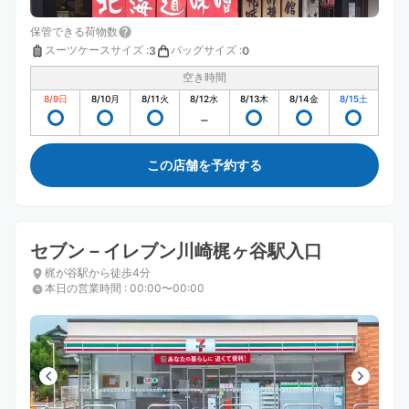
保管できる荷物数
スーツケースサイズ
:
バッグサイズ
:
3
0
空き時間
8/9
日
8/10
月
8/11
火
8/12
水
8/13
木
8/14
金
8/15
土
この店舗を予約する
セブン－イレブン川崎梶ヶ谷駅入口
梶が谷駅から徒歩4分
本日の営業時間
:
00:00〜00:00