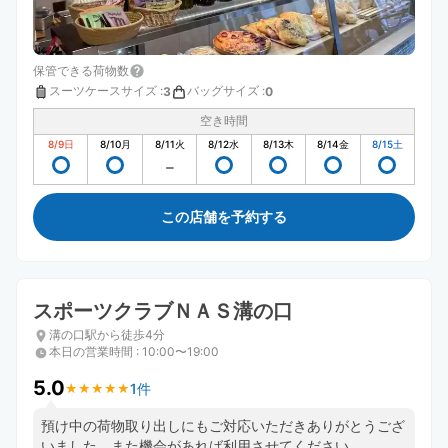
保管できる荷物数
スーツケースサイズ
:
バッグサイズ
:
3
0
空き時間
8/9
日
8/10
月
8/11
火
8/12
水
8/13
木
8/14
金
8/15
土
この店舗を予約する
スポーツクラブＮＡＳ溝の口
溝の口駅から徒歩4分
本日の営業時間
:
10:00〜19:00
5.0
1件
★
★
★
★
★
★
★
★
★
★
預け中の荷物取り出しにもご対応いただきありがとうござ
いました。また機会があれば利用させてください。