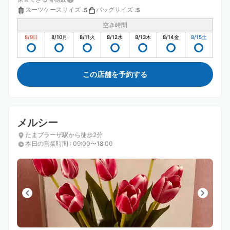
スーツケースサイズ
:
バッグサイズ
:
5
5
空き時間
8/9
日
8/10
月
8/11
火
8/12
水
8/13
木
8/14
金
8/15
土
この店舗を予約する
メルシー
たまプラーザ駅から徒歩2分
本日の営業時間
:
09:00〜18:00