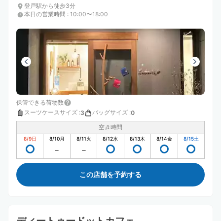
登戸駅から徒歩3分
本日の営業時間
:
10:00〜18:00
保管できる荷物数
スーツケースサイズ
:
バッグサイズ
:
3
0
空き時間
8/9
日
8/10
月
8/11
火
8/12
水
8/13
木
8/14
金
8/15
土
この店舗を予約する