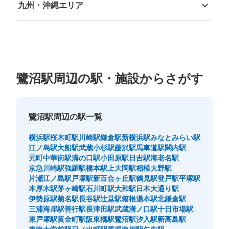
九州・沖縄エリア
福岡県
佐賀県
長崎県
熊本県
大分県
宮崎県
鹿児島県
沖縄県
鷺沼駅周辺の駅・施設からさがす
鷺沼駅周辺の駅一覧
横浜駅
桜木町駅
川崎駅
鎌倉駅
新横浜駅
みなとみらい駅
江ノ島駅
大船駅
武蔵小杉駅
藤沢駅
馬車道駅
関内駅
元町中華街駅
溝の口駅
小田原駅
日吉駅
海老名駅
京急川崎駅
強羅駅
橋本駅
上大岡駅
相模大野駅
片瀬江ノ島駅
戸塚駅
新百合ヶ丘駅
鶴見駅
登戸駅
平塚駅
本厚木駅
茅ヶ崎駅
石川町駅
大和駅
日本大通り駅
伊勢原駅
菊名駅
長谷駅
辻堂駅
箱根湯本駅
北鎌倉駅
三浦海岸駅
善行駅
長津田駅
武蔵溝ノ口駅
十日市場駅
東戸塚駅
黄金町駅
阪東橋駅
鷺沼駅
汐入駅
新高島駅