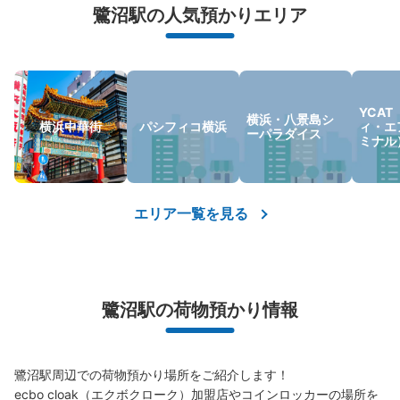
荷物の破損、盗難等万が一に備えた保証も完備で安心
鷺沼駅の人気預かりエリア
YCA
横浜・八景島シ
横浜中華街
パシフィコ横浜
ィ・エ
ーパラダイス
ミナル
エリア一覧を見る
鷺沼駅の荷物預かり情報
鷺沼駅周辺での荷物預かり場所をご紹介します！

ecbo cloak（エクボクローク）加盟店やコインロッカーの場所を