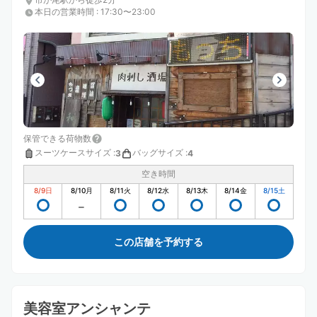
本日の営業時間
:
17:30〜23:00
保管できる荷物数
スーツケースサイズ
:
バッグサイズ
:
3
4
空き時間
8/9
日
8/10
月
8/11
火
8/12
水
8/13
木
8/14
金
8/15
土
この店舗を予約する
美容室アンシャンテ