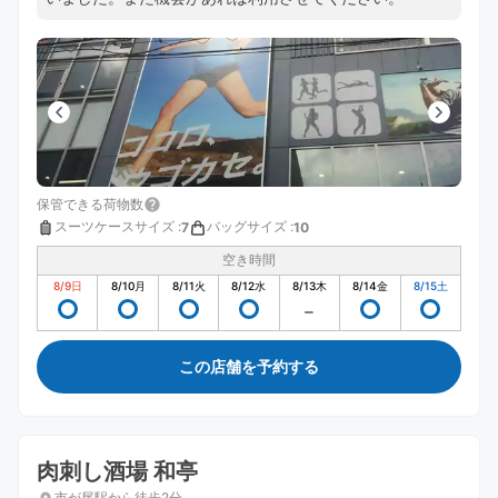
保管できる荷物数
スーツケースサイズ
:
バッグサイズ
:
7
10
空き時間
8/9
日
8/10
月
8/11
火
8/12
水
8/13
木
8/14
金
8/15
土
この店舗を予約する
肉刺し酒場 和亭
市が尾駅から徒歩2分