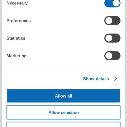
セブン－イレブン川崎登戸駅前
Necessary
Selection
登戸駅から徒歩1分
本日の営業時間
:
00:00〜00:00
Preferences
Statistics
Marketing
保管できる荷物数
スーツケースサイズ
:
バッグサイズ
:
2
2
Show details
空き時間
8/9
日
8/10
月
8/11
火
8/12
水
8/13
木
8/14
金
8/15
土
Allow all
この店舗を予約する
Allow selection