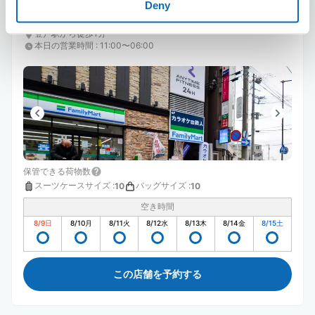
Deny
カラオケの鉄人 登戸店
登戸駅から徒歩1分
本日の営業時間
:
11:00〜06:00
保管できる荷物数
スーツケースサイズ
:
バッグサイズ
:
10
10
空き時間
8/9
日
8/10
月
8/11
火
8/12
水
8/13
木
8/14
金
8/15
土
この店舗を予約する