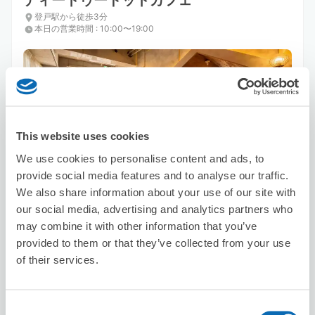
ディートゥードットカフェ
登戸駅から徒歩3分
本日の営業時間
:
10:00〜19:00
This website uses cookies
保管できる荷物数
We use cookies to personalise content and ads, to
スーツケースサイズ
:
バッグサイズ
:
3
3
provide social media features and to analyse our traffic.
空き時間
We also share information about your use of our site with
8/9
日
8/10
月
8/11
火
8/12
水
8/13
木
8/14
金
8/15
土
our social media, advertising and analytics partners who
may combine it with other information that you’ve
provided to them or that they’ve collected from your use
この店舗を予約する
of their services.
Consent