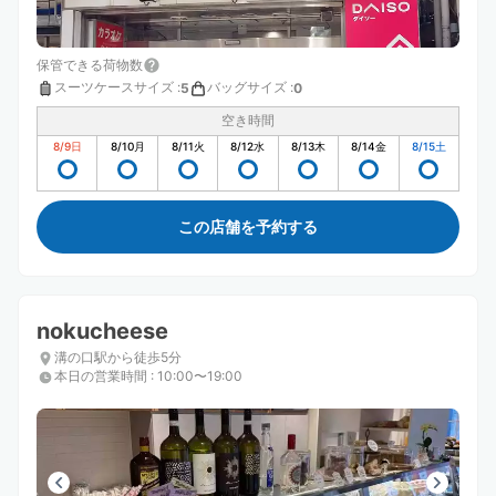
保管できる荷物数
スーツケースサイズ
:
バッグサイズ
:
5
0
空き時間
8/9
日
8/10
月
8/11
火
8/12
水
8/13
木
8/14
金
8/15
土
この店舗を予約する
nokucheese
溝の口駅から徒歩5分
本日の営業時間
:
10:00〜19:00