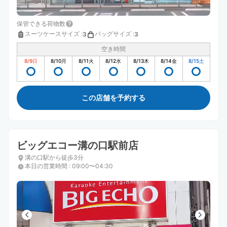
保管できる荷物数
スーツケースサイズ
:
バッグサイズ
:
3
3
空き時間
8/9
日
8/10
月
8/11
火
8/12
水
8/13
木
8/14
金
8/15
土
この店舗を予約する
ビッグエコー溝の口駅前店
溝の口駅から徒歩3分
本日の営業時間
:
09:00〜04:30