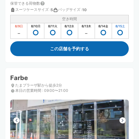
保管できる荷物数
スーツケースサイズ
:
バッグサイズ
:
5
10
空き時間
8/9
日
8/10
月
8/11
火
8/12
水
8/13
木
8/14
金
8/15
土
この店舗を予約する
Farbe
たまプラーザ駅から徒歩2分
本日の営業時間
:
09:00〜21:00