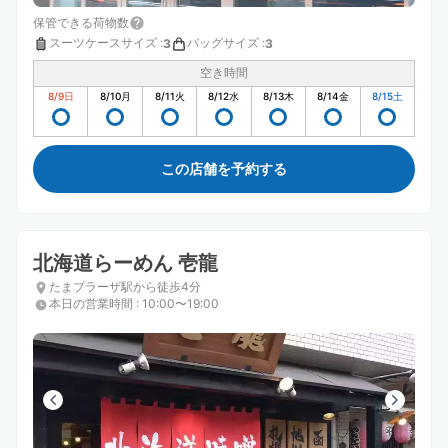
保管できる荷物数
スーツケースサイズ
:
バッグサイズ
:
3
3
空き時間
8/9
日
8/10
月
8/11
火
8/12
水
8/13
木
8/14
金
8/15
土
この店舗を予約する
北海道らーめん 壱龍
たまプラーザ駅から徒歩4分
本日の営業時間
:
10:00〜19:00