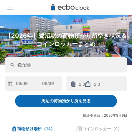
【2026年】鷺沼駅の荷物預かり所空き状況＆
コインロッカーまとめ
-
x 0
x 0
Navigate
Navigate
forward
backward
周辺の荷物預かり所を見る
to
to
interact
interact
with
with
最終更新日：2026年8月9日
the
the
calendar
calendar
荷物預け場所
（
14
）
コインロッカー
（
0
）
and
and