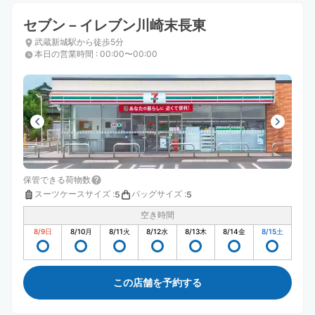
セブン－イレブン川崎末長東
武蔵新城駅から徒歩5分
本日の営業時間
:
00:00〜00:00
保管できる荷物数
スーツケースサイズ
:
バッグサイズ
:
5
5
空き時間
8/9
日
8/10
月
8/11
火
8/12
水
8/13
木
8/14
金
8/15
土
この店舗を予約する