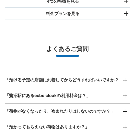
4つの特徴を見る
料金プランを見る
バッグサイズ
¥500
/
日
最大辺が45cm未満の大きさのお荷物（リュック、ハンド
よくあるご質問
バッグ、お手荷物など）
スマホからお店と日時を

全国1,000箇所以上と提携
指定して事前予約
北は北海道から南は沖縄まで都市部を中心に全国で利用可能なサービスです
スーツケースサイズ
¥800
「預ける予定の店舗に到着してからどうすればいいですか？
/
日
最大辺が45cm以上の大きさのお荷物（スーツケース、楽
「鷺沼駅にあるecbo cloakの利用料金は？」
器、ベビーカーなど）
「荷物がなくなったり、盗まれたりはしないのですか？」
好立地 / 好条件店舗も多数
お店で荷物の写真を

「預かってもらえない荷物はありますか？」
アクセスの良い駅ナカ店舗や24時間営業店舗等も多数提携しています
撮ってもらいチェックイン完了