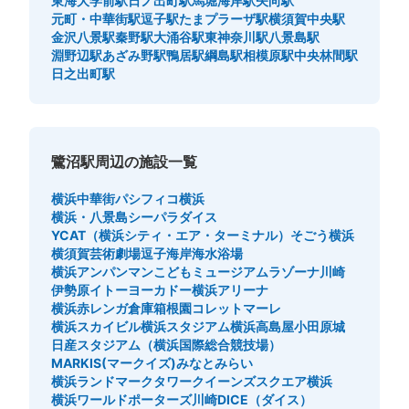
東海大学前駅
日ノ出町駅
馬堀海岸駅
矢向駅
元町・中華街駅
逗子駅
たまプラーザ駅
横須賀中央駅
金沢八景駅
秦野駅
大涌谷駅
東神奈川駅
八景島駅
淵野辺駅
あざみ野駅
鴨居駅
綱島駅
相模原駅
中央林間駅
日之出町駅
鷺沼駅周辺の施設一覧
横浜中華街
パシフィコ横浜
横浜・八景島シーパラダイス
YCAT（横浜シティ・エア・ターミナル）
そごう横浜
横須賀芸術劇場
逗子海岸海水浴場
横浜アンパンマンこどもミュージアム
ラゾーナ川崎
伊勢原イトーヨーカドー
横浜アリーナ
横浜赤レンガ倉庫
箱根園
コレットマーレ
横浜スカイビル
横浜スタジアム
横浜高島屋
小田原城
日産スタジアム（横浜国際総合競技場）
MARKIS(マークイズ)みなとみらい
横浜ランドマークタワー
クイーンズスクエア横浜
横浜ワールドポーターズ
川崎DICE（ダイス）