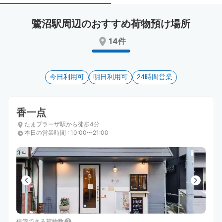
select
select
a
a
鷺沼駅周辺のおすすめ荷物預け場所
date.
date.
Press
Press
14件
the
the
question
question
mark
mark
key
今日利用可
key
明日利用可
24時間営業
to
to
get
get
the
the
香一点
keyboard
keyboard
たまプラーザ駅から徒歩4分
shortcuts
shortcuts
本日の営業時間
:
10:00〜21:00
for
for
changing
changing
dates.
dates.
保管できる荷物数