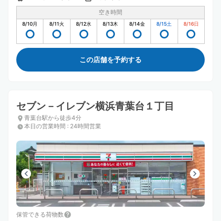
空き時間
8/10
月
8/11
火
8/12
水
8/13
木
8/14
金
8/15
土
8/16
日
この店舗を予約する
セブン－イレブン横浜青葉台１丁目
青葉台駅から徒歩4分
本日の営業時間
:
24時間営業
保管できる荷物数