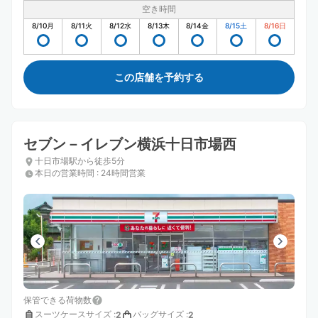
空き時間
8/10
月
8/11
火
8/12
水
8/13
木
8/14
金
8/15
土
8/16
日
この店舗を予約する
セブン－イレブン横浜十日市場西
十日市場駅から徒歩5分
本日の営業時間
:
24時間営業
保管できる荷物数
スーツケースサイズ
:
バッグサイズ
:
2
2