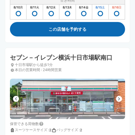
空き時間
8/10
月
8/11
火
8/12
水
8/13
木
8/14
金
8/15
土
8/16
日
この店舗を予約する
セブン－イレブン横浜十日市場駅南口
十日市場駅から徒歩1分
本日の営業時間
:
24時間営業
保管できる荷物数
スーツケースサイズ
:
バッグサイズ
:
2
2