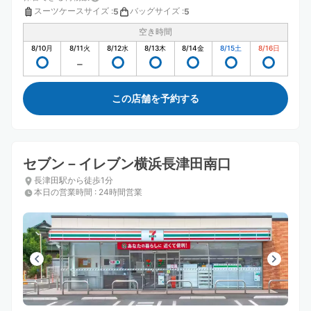
スーツケースサイズ
:
バッグサイズ
:
5
5
空き時間
8/10
月
8/11
火
8/12
水
8/13
木
8/14
金
8/15
土
8/16
日
この店舗を予約する
セブン－イレブン横浜長津田南口
長津田駅から徒歩1分
本日の営業時間
:
24時間営業