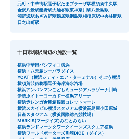
元町・中華街駅
逗子駅
たまプラーザ駅
横須賀中央駅
金沢八景駅
秦野駅
大涌谷駅
東神奈川駅
八景島駅
淵野辺駅
あざみ野駅
鴨居駅
綱島駅
相模原駅
中央林間駅
日之出町駅
十日市場駅周辺の施設一覧
横浜中華街
パシフィコ横浜
横浜・八景島シーパラダイス
YCAT（横浜シティ・エア・ターミナル）
そごう横浜
横須賀芸術劇場
逗子海岸海水浴場
横浜アンパンマンこどもミュージアム
ラゾーナ川崎
伊勢原イトーヨーカドー
横浜アリーナ
横浜赤レンガ倉庫
箱根園
コレットマーレ
横浜スカイビル
横浜スタジアム
横浜高島屋
小田原城
日産スタジアム（横浜国際総合競技場）
MARKIS(マークイズ)みなとみらい
横浜ランドマークタワー
クイーンズスクエア横浜
横浜ワールドポーターズ
川崎DICE（ダイス）