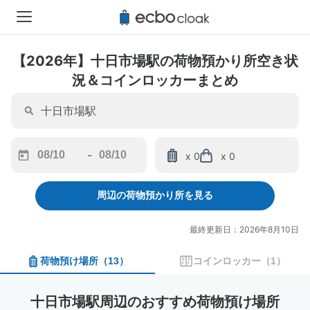
【2026年】十日市場駅の荷物預かり所空き状
況＆コインロッカーまとめ
-
x 0
x 0
Navigate
Navigate
forward
backward
周辺の荷物預かり所を見る
to
to
interact
interact
with
with
最終更新日：2026年8月10日
the
the
calendar
calendar
荷物預け場所
（
13
）
コインロッカー
（
1
）
and
and
select
select
a
a
十日市場駅周辺のおすすめ荷物預け場所
date.
date.