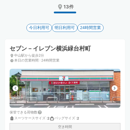
Press
Press
13件
the
the
question
question
mark
mark
key
今日利用可
key
明日利用可
24時間営業
to
to
get
get
the
the
セブン－イレブン横浜緑台村町
keyboard
keyboard
中山駅から徒歩2分
shortcuts
shortcuts
本日の営業時間
:
24時間営業
for
for
changing
changing
dates.
dates.
保管できる荷物数
スーツケースサイズ
:
バッグサイズ
:
2
2
空き時間