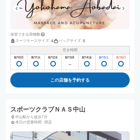
保管できる荷物数
スーツケースサイズ
:
バッグサイズ
:
4
5
空き時間
8/10
月
8/11
火
8/12
水
8/13
木
8/14
金
8/15
土
8/16
日
この店舗を予約する
スポーツクラブＮＡＳ中山
中山駅から徒歩7分
本日の営業時間
:
閉店