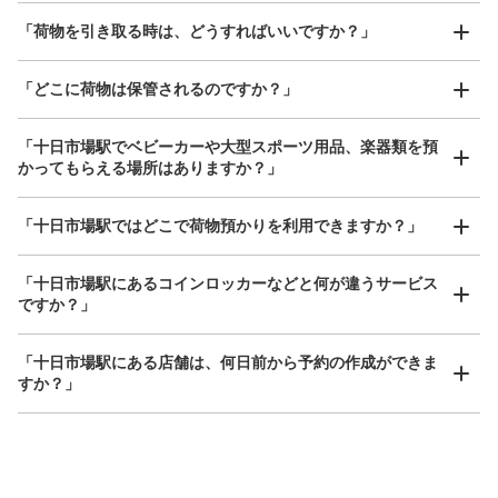
「荷物を引き取る時は、どうすればいいですか？」
「どこに荷物は保管されるのですか？」
保管できる荷物数
大
:
1
/
¥700
中
:
1
/
¥500
小
:
16
/
¥400
「十日市場駅でベビーカーや大型スポーツ用品、楽器類を預
かってもらえる場所はありますか？」
支払い方法
現金
どんなサイズの荷物もOK
「十日市場駅ではどこで荷物預かりを利用できますか？」
このコインロッカーの位置を見る
手ぶらで1日快適に！
楽器、ベビーカー、ゴルフバッグ等、1人が持てる大きさの荷物であればどんなサイズでも
OK
「十日市場駅にあるコインロッカーなどと何が違うサービス
ですか？」
「十日市場駅にある店舗は、何日前から予約の作成ができま
すか？」
万が一に備えた安心補償