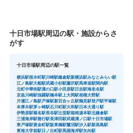
十日市場駅周辺の駅・施設からさ
がす
十日市場駅周辺の駅一覧
横浜駅
桜木町駅
川崎駅
鎌倉駅
新横浜駅
みなとみらい駅
江ノ島駅
大船駅
武蔵小杉駅
藤沢駅
馬車道駅
関内駅
元町中華街駅
溝の口駅
小田原駅
日吉駅
海老名駅
京急川崎駅
強羅駅
橋本駅
上大岡駅
相模大野駅
片瀬江ノ島駅
戸塚駅
新百合ヶ丘駅
鶴見駅
登戸駅
平塚駅
本厚木駅
茅ヶ崎駅
石川町駅
大和駅
日本大通り駅
伊勢原駅
菊名駅
長谷駅
辻堂駅
箱根湯本駅
北鎌倉駅
三浦海岸駅
善行駅
長津田駅
武蔵溝ノ口駅
十日市場駅
東戸塚駅
黄金町駅
阪東橋駅
鷺沼駅
汐入駅
新高島駅
東海大学前駅
日ノ出町駅
馬堀海岸駅
矢向駅