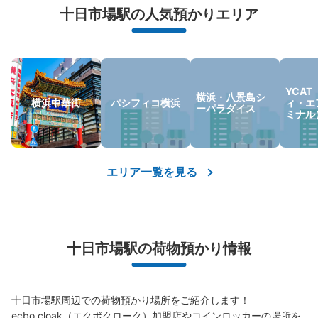
十日市場駅の人気預かりエリア
荷物の破損、盗難等万が一に備えた保証も完備で安心
YCA
横浜・八景島シ
横浜中華街
パシフィコ横浜
ィ・エ
ーパラダイス
ミナル
エリア一覧を見る
十日市場駅の荷物預かり情報
十日市場駅周辺での荷物預かり場所をご紹介します！

ecbo cloak（エクボクローク）加盟店やコインロッカーの場所を