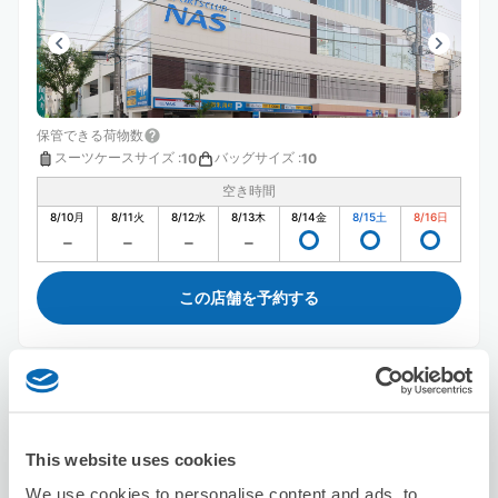
保管できる荷物数
スーツケースサイズ
:
バッグサイズ
:
10
10
空き時間
8/10
月
8/11
火
8/12
水
8/13
木
8/14
金
8/15
土
8/16
日
この店舗を予約する
炭火焼きイタリアン辻
青葉台駅から徒歩15分
本日の営業時間
:
18:00〜23:00
This website uses cookies
We use cookies to personalise content and ads, to