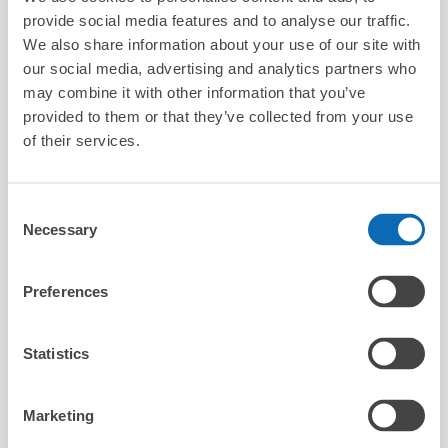
provide social media features and to analyse our traffic.
We also share information about your use of our site with
our social media, advertising and analytics partners who
may combine it with other information that you’ve
provided to them or that they’ve collected from your use
保管できる荷物数
of their services.
スーツケースサイズ
:
バッグサイズ
:
5
5
空き時間
Consent
8/10
月
8/11
火
8/12
水
8/13
木
8/14
金
8/15
土
8/16
日
Necessary
Selection
この店舗を予約する
Preferences
Statistics
肉刺し酒場 和亭
市が尾駅から徒歩2分
Marketing
本日の営業時間
:
閉店