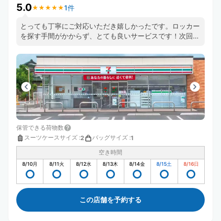
5.0
1件
★
★
★
★
★
★
★
★
★
★
とっても丁寧にご対応いただき嬉しかったです。ロッカー
を探す手間がかからず、とても良いサービスです！次回も
是非利用したいと思いました。どうもありがとうございま
した、大変助かりました(^_^)
保管できる荷物数
スーツケースサイズ
:
バッグサイズ
:
2
1
空き時間
8/10
月
8/11
火
8/12
水
8/13
木
8/14
金
8/15
土
8/16
日
この店舗を予約する