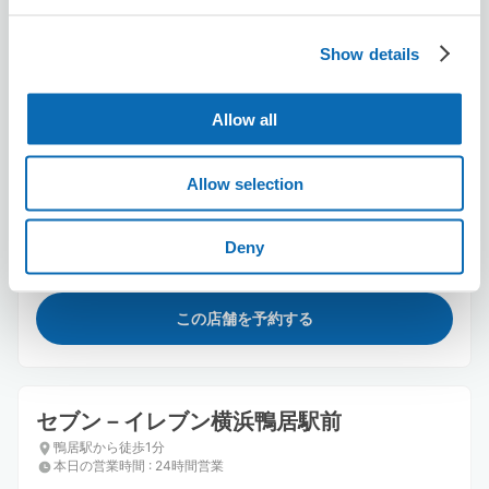
Show details
Allow all
保管できる荷物数
スーツケースサイズ
:
バッグサイズ
:
3
Allow selection
4
空き時間
8/10
月
8/11
火
8/12
水
8/13
木
8/14
金
8/15
土
8/16
日
Deny
この店舗を予約する
セブン－イレブン横浜鴨居駅前
鴨居駅から徒歩1分
本日の営業時間
:
24時間営業