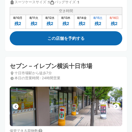
スーツケースサイズ
:
バッグサイズ
:
1
1
空き時間
8/10
月
8/11
火
8/12
水
8/13
木
8/14
金
8/15
土
8/16
日
残2
残2
残2
残2
残2
残2
残2
この店舗を予約する
セブン－イレブン横浜十日市場
十日市場駅から徒歩7分
本日の営業時間
:
24時間営業
保管できる荷物数