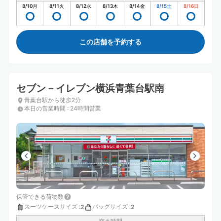
8/10
月
8/11
火
8/12
水
8/13
木
8/14
金
8/15
土
8/16
日
この店舗を予約する
セブン－イレブン横浜青葉台駅南
青葉台駅から徒歩2分
本日の営業時間
:
24時間営業
保管できる荷物数
スーツケースサイズ
:
バッグサイズ
:
2
2