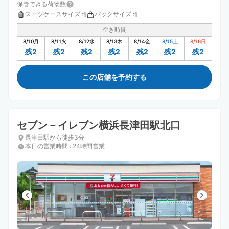
保管できる荷物数
スーツケースサイズ
:
バッグサイズ
:
1
1
空き時間
8/10
月
8/11
火
8/12
水
8/13
木
8/14
金
8/15
土
8/16
日
残2
残2
残2
残2
残2
残2
残2
この店舗を予約する
セブン－イレブン横浜長津田駅北口
長津田駅から徒歩3分
本日の営業時間
:
24時間営業