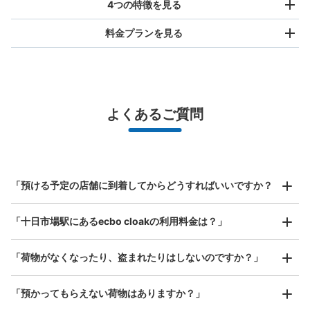
4つの特徴を見る
料金プランを見る
バッグサイズ
¥500
/
日
最大辺が45cm未満の大きさのお荷物（リュック、ハンド
よくあるご質問
バッグ、お手荷物など）
スマホからお店と日時を

全国1,000箇所以上と提携
指定して事前予約
JR十日市場駅改札外コインロッカー
北は北海道から南は沖縄まで都市部を中心に全国で利用可能なサービスです
JR十日市場駅駅から徒歩0分
スーツケースサイズ
本日の営業時間
:
04:30
〜
01:00
¥800
「預ける予定の店舗に到着してからどうすればいいですか？
/
日
改札を出て南口脇にあります。目の前に家系ラーメンと
ATMがあります。複数回悪戯されているようで警告文が貼
最大辺が45cm以上の大きさのお荷物（スーツケース、楽
「十日市場駅にあるecbo cloakの利用料金は？」
器、ベビーカーなど）
ってありました。
「荷物がなくなったり、盗まれたりはしないのですか？」
好立地 / 好条件店舗も多数
お店で荷物の写真を

「預かってもらえない荷物はありますか？」
アクセスの良い駅ナカ店舗や24時間営業店舗等も多数提携しています
撮ってもらいチェックイン完了