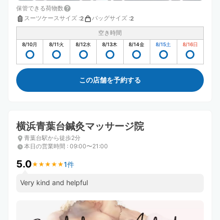
保管できる荷物数
スーツケースサイズ
:
バッグサイズ
:
2
2
空き時間
8/10
月
8/11
火
8/12
水
8/13
木
8/14
金
8/15
土
8/16
日
この店舗を予約する
横浜青葉台鍼灸マッサージ院
青葉台駅から徒歩2分
本日の営業時間
:
09:00〜21:00
5.0
1件
★
★
★
★
★
★
★
★
★
★
Very kind and helpful