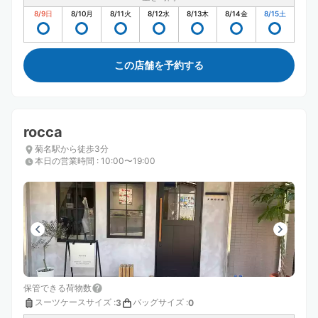
8/9
日
8/10
月
8/11
火
8/12
水
8/13
木
8/14
金
8/15
土
この店舗を予約する
rocca
菊名駅から徒歩3分
本日の営業時間
:
10:00〜19:00
保管できる荷物数
スーツケースサイズ
:
バッグサイズ
:
3
0