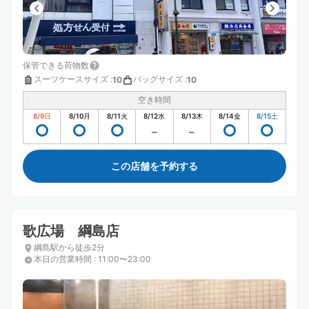
保管できる荷物数
スーツケースサイズ
:
バッグサイズ
:
10
10
空き時間
8/9
日
8/10
月
8/11
火
8/12
水
8/13
木
8/14
金
8/15
土
この店舗を予約する
歌広場 綱島店
綱島駅から徒歩2分
本日の営業時間
:
11:00〜23:00