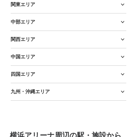
関東エリア
茨城県
栃木県
群馬県
埼玉県
千葉県
東京都
神奈川県
中部エリア
保管できる荷物数
新潟県
富山県
石川県
福井県
山梨県
長野県
岐阜県
静岡県
愛知県
中
:
18
/
¥400
小
:
32
/
¥300
支払い方法
関西エリア
現金
三重県
滋賀県
京都府
大阪府
兵庫県
奈良県
和歌山県
このコインロッカーの位置を見る
中国エリア
鳥取県
島根県
岡山県
広島県
山口県
四国エリア
徳島県
香川県
愛媛県
高知県
新横浜プリンスホテル1階コインロッカー
（横浜アリーナ付近）
九州・沖縄エリア
福岡県
佐賀県
長崎県
熊本県
大分県
宮崎県
鹿児島県
沖縄県
各線新横浜駅駅から徒歩5分
本日の営業時間
:
00:00
〜
00:00
新横浜プリンスホテルの1階、プリンスペペとの連絡口の
近くにあります。
横浜アリーナ周辺の駅・施設から