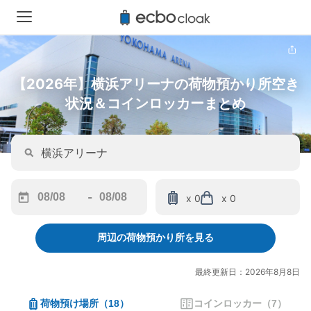
【2026年】横浜アリーナの荷物預かり所空き
状況＆コインロッカーまとめ
-
x 0
x 0
Navigate
Navigate
forward
backward
周辺の荷物預かり所を見る
to
to
interact
interact
with
with
最終更新日：2026年8月8日
the
the
calendar
calendar
荷物預け場所
（
18
）
コインロッカー
（
7
）
and
and