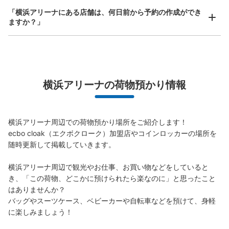
「横浜アリーナにある店舗は、何日前から予約の作成ができ
各線新横浜駅駅から徒歩5分
本日の営業時間
:
10:00
〜
19:00
ますか？」
正面入口外のコインロッカーの隣のお店です。看板が出て
いますので入口からも視認できると思います。基本料金
500円イベント時のみ預かり可能です。ベビーカーは
1000円です。イベントの時間に合わせて預かり時間が変
万が一に備えた安心補償
わりますが概ね19時〜21時頃までです。
横浜アリーナの荷物預かり情報
荷物の破損、盗難等万が一に備えた保証も完備で安心
横浜アリーナ周辺での荷物預かり場所をご紹介します！

ecbo cloak（エクボクローク）加盟店やコインロッカーの場所を
随時更新して掲載していきます。

横浜アリーナ周辺で観光やお仕事、お買い物などをしていると
保管できる荷物数
き、「この荷物、どこかに預けられたら楽なのに」と思ったこと
はありませんか？

支払い方法
現金
バッグやスーツケース、ベビーカーや自転車などを預けて、身軽
に楽しみましょう！

このコインロッカーの位置を見る