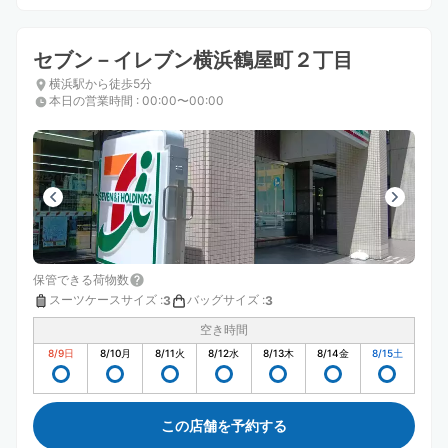
セブン－イレブン横浜鶴屋町２丁目
横浜駅から徒歩5分
本日の営業時間
:
00:00〜00:00
保管できる荷物数
スーツケースサイズ
:
バッグサイズ
:
3
3
空き時間
8/9
日
8/10
月
8/11
火
8/12
水
8/13
木
8/14
金
8/15
土
この店舗を予約する