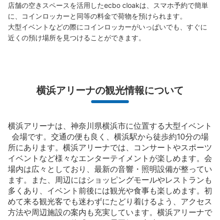
店舗の空きスペースを活用したecbo cloakは、スマホ予約で簡単
に、コインロッカーと同等の料金で荷物を預けられます。

大型イベントなどの際にコインロッカーがいっぱいでも、すぐに
横浜アリーナ正面入口付近コインロッカー
近くの預け場所を見つけることができます。
各線新横浜駅駅から徒歩5分
本日の営業時間
:
00:00
〜
00:00
横浜アリーナの道路を挟んで向かい、パーキング脇にあり
ます。歩道になりますので荷物の出し入れに注意。館外で
横浜アリーナの観光情報について
1番近いコインロッカーです。
横浜アリーナは、神奈川県横浜市に位置する大型イベント
会場です。交通の便も良く、横浜駅から徒歩約10分の場
所にあります。横浜アリーナでは、コンサートやスポーツ
イベントなど様々なエンターテイメントが楽しめます。会
場内は広々としており、最新の音響・照明設備が整ってい
ます。また、周辺にはショッピングモールやレストランも
多くあり、イベント前後には観光や食事も楽しめます。初
めて来る観光客でも迷わずにたどり着けるよう、アクセス
保管できる荷物数
方法や周辺施設の案内も充実しています。横浜アリーナで
大
:
3
/
¥600
中
:
3
/
¥500
小
:
8
/
¥400