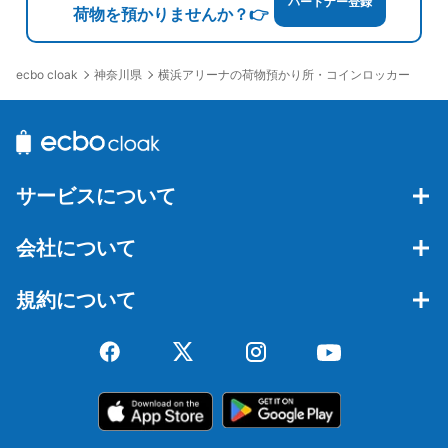
パートナー登録
荷物を預かりませんか？👉
相鉄東急新横浜駅改札外コインロッカー
（日産スタジアム、横浜アリーナ周辺）
神奈川県
横浜アリーナの荷物預かり所・コインロッカー
ecbo cloak
相鉄東急新横浜駅駅から徒歩0分
本日の営業時間
:
04:00
〜
01:00
東急と相鉄の新改札、南口改札を出て5Ａ出口のエスカレ
ーターとエレベーターの間にあります。南口改札は前方と
右手にありますが、右手の駅員さんのいる改札から出ると
目の前にあります。
サービスについて
会社について
規約について
保管できる荷物数
大
:
3
/
¥800
中
:
3
/
¥600
小
:
4
/
¥400
支払い方法