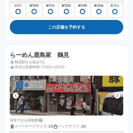
8/9
日
8/10
月
8/11
火
8/12
水
8/13
木
8/14
金
8/15
土
この店舗を予約する
らーめん鹿島家 鶴見
鶴見駅から徒歩1分
本日の営業時間
:
11:00〜22:00
保管できる荷物数
スーツケースサイズ
:
バッグサイズ
:
20
30