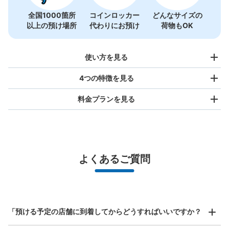
全国1000箇所
コインロッカー
どんなサイズの
以上の預け場所
代わりにお預け
荷物もOK
使い方を見る
4つの特徴を見る
料金プランを見る
バッグサイズ
¥500
/
日
最大辺が45cm未満の大きさのお荷物（リュック、ハンド
よくあるご質問
バッグ、お手荷物など）
スマホからお店と日時を

全国1,000箇所以上と提携
指定して事前予約
横浜アリーナ外部コインロッカー
北は北海道から南は沖縄まで都市部を中心に全国で利用可能なサービスです
各線新横浜駅駅から徒歩5分
スーツケースサイズ
本日の営業時間
:
00:00
〜
00:00
¥800
「預ける予定の店舗に到着してからどうすればいいですか？
/
日
閉館中も利用できます。新横浜駅からのペデストリアンデ