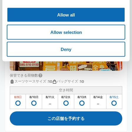
5.0
1件
★
★
★
★
★
★
★
★
★
★
とてもスムーズにご対応いただきました。とても感じの良
Allow all
い方で安心して預けることができました。
Allow selection
Deny
保管できる荷物数
スーツケースサイズ
:
バッグサイズ
:
10
10
空き時間
8/9
日
8/10
月
8/11
火
8/12
水
8/13
木
8/14
金
8/15
土
この店舗を予約する