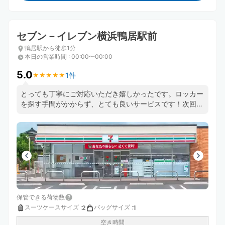
セブン－イレブン横浜鴨居駅前
鴨居駅から徒歩1分
本日の営業時間
:
00:00〜00:00
5.0
1件
★
★
★
★
★
★
★
★
★
★
とっても丁寧にご対応いただき嬉しかったです。ロッカー
を探す手間がかからず、とても良いサービスです！次回も
是非利用したいと思いました。どうもありがとうございま
した、大変助かりました(^_^)
保管できる荷物数
スーツケースサイズ
:
バッグサイズ
:
2
1
空き時間