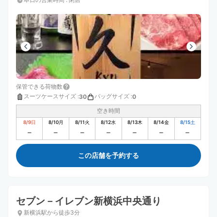
保管できる荷物数
スーツケースサイズ
:
バッグサイズ
:
30
0
空き時間
8/9
日
8/10
月
8/11
火
8/12
水
8/13
木
8/14
金
8/15
土
この店舗を予約する
セブン－イレブン新横浜中央通り
新横浜駅から徒歩3分