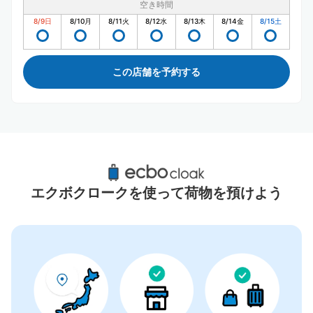
空き時間
8/9
日
8/10
月
8/11
火
8/12
水
8/13
木
8/14
金
8/15
土
この店舗を予約する
横浜アリーナ周辺のおすすめコインロッカー
7件
エクボクロークを使って荷物を預けよう