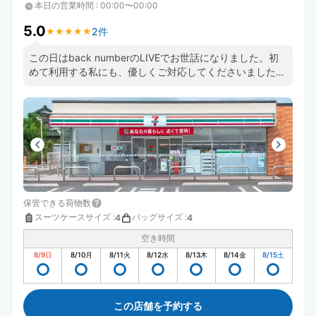
本日の営業時間
:
00:00〜00:00
5.0
2件
★
★
★
★
★
★
★
★
★
★
この日はback numberのLIVEでお世話になりました。初
めて利用する私にも、優しくご対応してくださいました。
店長さん、店員の皆様、ありがとうございました。
保管できる荷物数
スーツケースサイズ
:
バッグサイズ
:
4
4
空き時間
8/9
日
8/10
月
8/11
火
8/12
水
8/13
木
8/14
金
8/15
土
この店舗を予約する