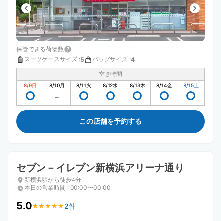
保管できる荷物数
スーツケースサイズ
:
バッグサイズ
:
5
4
空き時間
8/9
日
8/10
月
8/11
火
8/12
水
8/13
木
8/14
金
8/15
土
この店舗を予約する
セブン－イレブン新横浜アリーナ通り
新横浜駅から徒歩4分
本日の営業時間
:
00:00〜00:00
5.0
2件
★
★
★
★
★
★
★
★
★
★