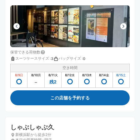
保管できる荷物数
スーツケースサイズ
:
バッグサイズ
:
3
0
空き時間
8/9
日
8/10
月
8/11
火
8/12
水
8/13
木
8/14
金
8/15
土
残2
この店舗を予約する
しゃぶしゃぶ久
新横浜駅から徒歩2分
本日の営業時間
:
閉店