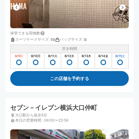
保管できる荷物数
スーツケースサイズ
:
バッグサイズ
:
10
0
空き時間
8/9
日
8/10
月
8/11
火
8/12
水
8/13
木
8/14
金
8/15
土
この店舗を予約する
セブン－イレブン横浜大口仲町
大口駅から徒歩5分
本日の営業時間
:
06:00〜23:59