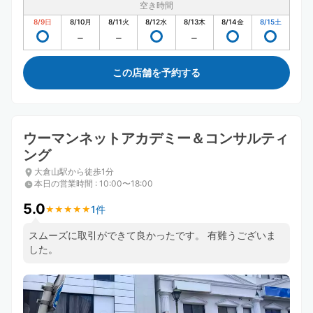
空き時間
8/9
日
8/10
月
8/11
火
8/12
水
8/13
木
8/14
金
8/15
土
この店舗を予約する
ウーマンネットアカデミー＆コンサルティ
ング
大倉山駅から徒歩1分
本日の営業時間
:
10:00〜18:00
5.0
1件
★
★
★
★
★
★
★
★
★
★
スムーズに取引ができて良かったです。 有難うございま
した。