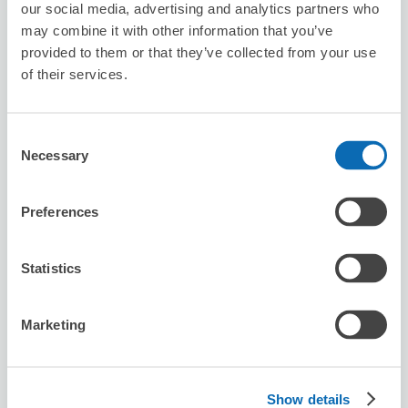
our social media, advertising and analytics partners who
may combine it with other information that you’ve
provided to them or that they’ve collected from your use
of their services.
保管できる荷物数
Consent
スーツケースサイズ
:
バッグサイズ
:
3
3
Necessary
Selection
空き時間
8/9
日
8/10
月
8/11
火
8/12
水
8/13
木
8/14
金
8/15
土
Preferences
この店舗を予約する
Statistics
Marketing
関谷カイロプラクティック整体院
東神奈川駅から徒歩2分
本日の営業時間
:
09:00〜21:00
Show details