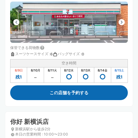
保管できる荷物数
スーツケースサイズ
:
バッグサイズ
:
6
0
空き時間
8/9
日
8/10
月
8/11
火
8/12
水
8/13
木
8/14
金
8/15
土
残1
残1
この店舗を予約する
你好 新横浜店
新横浜駅から徒歩2分
本日の営業時間
:
10:00〜23:00