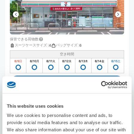
保管できる荷物数
スーツケースサイズ
:
バッグサイズ
:
4
6
空き時間
8/9
日
8/10
月
8/11
火
8/12
水
8/13
木
8/14
金
8/15
土
この店舗を予約する
This website uses cookies
セブン－イレブン横浜大口通
We use cookies to personalise content and ads, to
子安駅から徒歩4分
provide social media features and to analyse our traffic.
本日の営業時間
:
00:00〜00:00
We also share information about your use of our site with