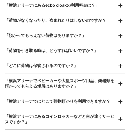
ッキの下、エレベーターの向かいにあります。他のエリア
最大辺が45cm以上の大きさのお荷物（スーツケース、楽
「横浜アリーナにあるecbo cloakの利用料金は？」
器、ベビーカーなど）
と比べて価格が高いです。
「荷物がなくなったり、盗まれたりはしないのですか？」
好立地 / 好条件店舗も多数
お店で荷物の写真を

「預かってもらえない荷物はありますか？」
アクセスの良い駅ナカ店舗や24時間営業店舗等も多数提携しています
撮ってもらいチェックイン完了
「荷物を引き取る時は、どうすればいいですか？」
「どこに荷物は保管されるのですか？」
保管できる荷物数
中
:
3
/
¥800
小
:
30
/
¥500
「横浜アリーナでベビーカーや大型スポーツ用品、楽器類を
預かってもらえる場所はありますか？」
支払い方法
現金
どんなサイズの荷物もOK
「横浜アリーナではどこで荷物預かりを利用できますか？」
このコインロッカーの位置を見る
手ぶらで1日快適に！
楽器、ベビーカー、ゴルフバッグ等、1人が持てる大きさの荷物であればどんなサイズでも
OK
「横浜アリーナにあるコインロッカーなどと何が違うサービ
スですか？」
横浜アリーナ1階 music piano stadio