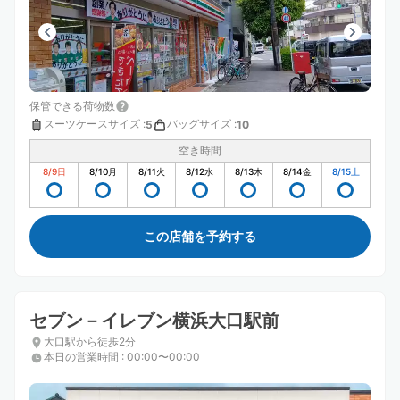
保管できる荷物数
スーツケースサイズ
:
バッグサイズ
:
5
10
空き時間
8/9
日
8/10
月
8/11
火
8/12
水
8/13
木
8/14
金
8/15
土
この店舗を予約する
セブン－イレブン横浜大口駅前
大口駅から徒歩2分
本日の営業時間
:
00:00〜00:00