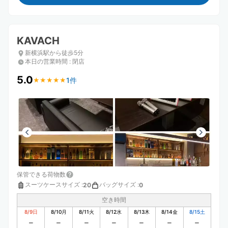
KAVACH
新横浜駅から徒歩5分
本日の営業時間
:
閉店
5.0
1件
★
★
★
★
★
★
★
★
★
★
保管できる荷物数
スーツケースサイズ
:
バッグサイズ
:
20
0
空き時間
8/9
日
8/10
月
8/11
火
8/12
水
8/13
木
8/14
金
8/15
土