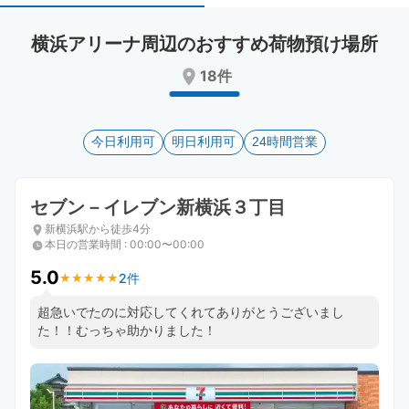
select
select
a
a
横浜アリーナ周辺のおすすめ荷物預け場所
date.
date.
Press
Press
18件
the
the
question
question
mark
mark
key
今日利用可
key
明日利用可
24時間営業
to
to
get
get
the
the
セブン－イレブン新横浜３丁目
keyboard
keyboard
新横浜駅から徒歩4分
shortcuts
shortcuts
本日の営業時間
:
00:00〜00:00
for
for
changing
changing
5.0
2件
★
★
★
★
★
★
★
★
★
★
dates.
dates.
超急いでたのに対応してくれてありがとうございまし
た！！むっちゃ助かりました！