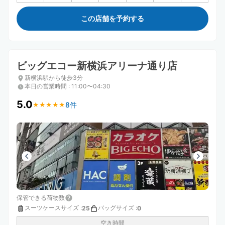
この店舗を予約する
ビッグエコー新横浜アリーナ通り店
新横浜駅から徒歩3分
本日の営業時間
:
11:00〜04:30
5.0
8件
★
★
★
★
★
★
★
★
★
★
保管できる荷物数
スーツケースサイズ
:
バッグサイズ
:
25
0
空き時間