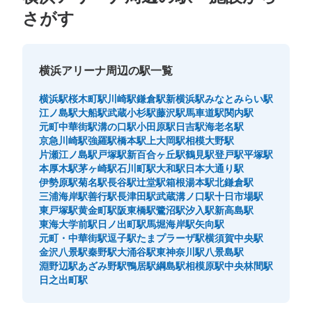
さがす
横浜アリーナ周辺の駅一覧
横浜駅
桜木町駅
川崎駅
鎌倉駅
新横浜駅
みなとみらい駅
江ノ島駅
大船駅
武蔵小杉駅
藤沢駅
馬車道駅
関内駅
保管できる荷物数
元町中華街駅
溝の口駅
小田原駅
日吉駅
海老名駅
大
:
8
/
¥700
中
:
12
/
¥500
小
:
12
/
¥400
京急川崎駅
強羅駅
橋本駅
上大岡駅
相模大野駅
支払い方法
片瀬江ノ島駅
戸塚駅
新百合ヶ丘駅
鶴見駅
登戸駅
平塚駅
現金
本厚木駅
茅ヶ崎駅
石川町駅
大和駅
日本大通り駅
伊勢原駅
菊名駅
長谷駅
辻堂駅
箱根湯本駅
北鎌倉駅
このコインロッカーの位置を見る
三浦海岸駅
善行駅
長津田駅
武蔵溝ノ口駅
十日市場駅
東戸塚駅
黄金町駅
阪東橋駅
鷺沼駅
汐入駅
新高島駅
東海大学前駅
日ノ出町駅
馬堀海岸駅
矢向駅
元町・中華街駅
逗子駅
たまプラーザ駅
横須賀中央駅
相鉄東急新横浜駅北改札外コインロッカー
金沢八景駅
秦野駅
大涌谷駅
東神奈川駅
八景島駅
淵野辺駅
あざみ野駅
鴨居駅
綱島駅
相模原駅
中央林間駅
（日産スタジアム、横浜アリーナ周辺）
日之出町駅
相鉄東急新横浜駅駅から徒歩0分
本日の営業時間
:
04:00
〜
01:00