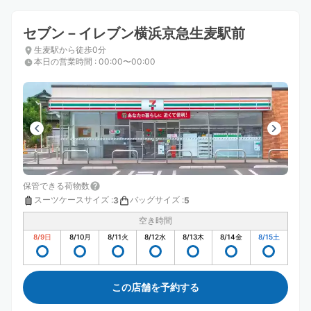
セブン－イレブン横浜京急生麦駅前
生麦駅から徒歩0分
本日の営業時間
:
00:00〜00:00
保管できる荷物数
スーツケースサイズ
:
バッグサイズ
:
3
5
空き時間
8/9
日
8/10
月
8/11
火
8/12
水
8/13
木
8/14
金
8/15
土
この店舗を予約する