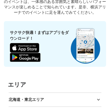
のイベントは、一体感のある雰囲気と素晴らしいパフォー
支払い方法
マンスが楽しめることで知られています。是非、横浜アリ
現金
ーナでのイベントに足を運んでみてください。
このコインロッカーの位置を見る
サクサク快適！まずはアプリをダ
ウンロード！
新横浜プリンスホテル地下1階コインロッ
カー（横浜アリーナ付近）
各線新横浜駅駅から徒歩5分
本日の営業時間
:
00:00
〜
00:00
新横浜プリンスホテル地下1階、トイレの脇にあります。
エスカレーターを降りてプリンスペペ側です。2台あり、
中サイズと小サイズに分かれています。
エリア
北海道・東北エリア
北海道
青森県
岩手県
宮城県
秋田県
山形県
福島県