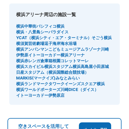
東急相鉄の新改札の北改札から出て右折、7番出口の階段
の奥にあります。横浜アリーナに近い出口となりますの
横浜アリーナ周辺の施設一覧
で、利用者におすすめです。
横浜中華街
パシフィコ横浜
横浜・八景島シーパラダイス
YCAT（横浜シティ・エア・ターミナル）
そごう横浜
横須賀芸術劇場
逗子海岸海水浴場
横浜アンパンマンこどもミュージアム
ラゾーナ川崎
伊勢原イトーヨーカドー
横浜アリーナ
横浜赤レンガ倉庫
箱根園
コレットマーレ
横浜スカイビル
横浜スタジアム
横浜高島屋
小田原城
日産スタジアム（横浜国際総合競技場）
MARKIS(マークイズ)みなとみらい
保管できる荷物数
横浜ランドマークタワー
クイーンズスクエア横浜
大
:
2
/
¥800
中
:
2
/
¥600
小
:
8
/
¥400
横浜ワールドポーターズ
川崎DICE（ダイス）
支払い方法
イトーヨーカドー伊勢原店
ICカード
このコインロッカーの位置を見る
空きスペースを活用して