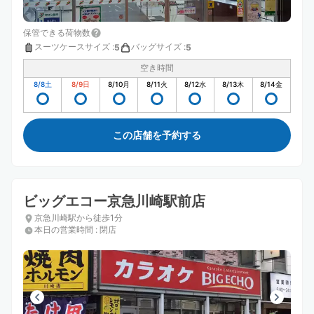
保管できる荷物数
スーツケースサイズ
:
バッグサイズ
:
5
5
空き時間
8/8
土
8/9
日
8/10
月
8/11
火
8/12
水
8/13
木
8/14
金
この店舗を予約する
ビッグエコー京急川崎駅前店
京急川崎駅から徒歩1分
本日の営業時間
:
閉店