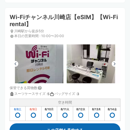
Wi-Fiチャンネル川崎店【eSIM】【Wi-Fi
rental】
川崎駅から徒歩5分
本日の営業時間
:
10:00〜20:00
保管できる荷物数
スーツケースサイズ
:
バッグサイズ
:
5
3
空き時間
8/8
土
8/9
日
8/10
月
8/11
火
8/12
水
8/13
木
8/14
金