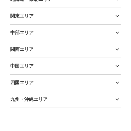
北海道
青森県
岩手県
宮城県
秋田県
山形県
福島県
関東エリア
茨城県
栃木県
群馬県
埼玉県
千葉県
東京都
神奈川県
保管できる荷物数
中部エリア
大
:
14
/
¥700
中
:
26
/
¥500
小
:
30
/
¥400
新潟県
富山県
石川県
福井県
山梨県
長野県
岐阜県
静岡県
愛知県
支払い方法
現金, ICカード
関西エリア
三重県
滋賀県
京都府
大阪府
兵庫県
奈良県
和歌山県
このコインロッカーの位置を見る
中国エリア
鳥取県
島根県
岡山県
広島県
山口県
四国エリア
ラゾーナ川崎プラザ1階北口コインロッカ
徳島県
香川県
愛媛県
高知県
ー
九州・沖縄エリア
ラゾーナ川崎プラザ駅から徒歩1分
本日の営業時間
:
04:00
〜
01:00
福岡県
佐賀県
長崎県
熊本県
大分県
宮崎県
鹿児島県
沖縄県
北口を出て目の前です。立体駐車場、駐輪場への連絡通路
にあります。無印良品とスーパーの間の通路奥です。