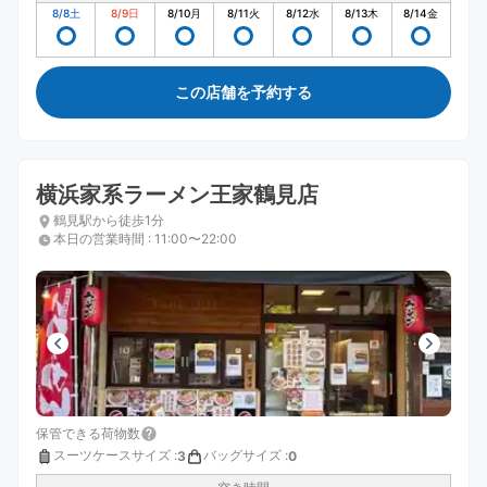
8/8
土
8/9
日
8/10
月
8/11
火
8/12
水
8/13
木
8/14
金
この店舗を予約する
横浜家系ラーメン王家鶴見店
鶴見駅から徒歩1分
本日の営業時間
:
11:00〜22:00
保管できる荷物数
スーツケースサイズ
:
バッグサイズ
:
3
0