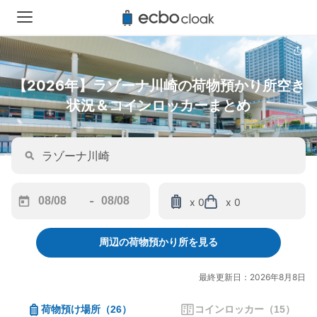
【2026年】ラゾーナ川崎の荷物預かり所空き
状況＆コインロッカーまとめ
-
x 0
x 0
Navigate
Navigate
forward
backward
周辺の荷物預かり所を見る
to
to
interact
interact
with
with
最終更新日：2026年8月8日
the
the
calendar
calendar
荷物預け場所
（
26
）
コインロッカー
（
15
）
and
and