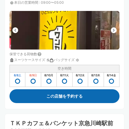
本日の営業時間
:
09:00〜05:00
保管できる荷物数
スーツケースサイズ
:
バッグサイズ
:
5
0
空き時間
8/8
土
8/9
日
8/10
月
8/11
火
8/12
水
8/13
木
8/14
金
この店舗を予約する
ＴＫＰカフェ＆バンケット京急川崎駅前