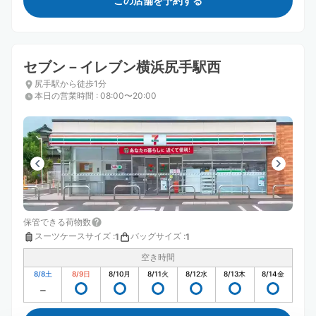
この店舗を予約する
セブン－イレブン横浜尻手駅西
尻手駅から徒歩1分
本日の営業時間
:
08:00〜20:00
保管できる荷物数
スーツケースサイズ
:
バッグサイズ
:
1
1
空き時間
8/8
土
8/9
日
8/10
月
8/11
火
8/12
水
8/13
木
8/14
金