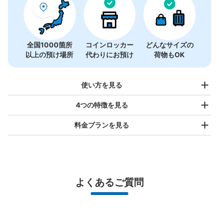
全国1000箇所
コインロッカー
どんなサイズの
以上の預け場所
代わりにお預け
荷物もOK
使い方を見る
4つの特徴を見る
料金プランを見る
バッグサイズ
¥500
/
日
最大辺が45cm未満の大きさのお荷物（リュック、ハンド
よくあるご質問
バッグ、お手荷物など）
スマホからお店と日時を

全国1,000箇所以上と提携
指定して事前予約
北は北海道から南は沖縄まで都市部を中心に全国で利用可能なサービスです