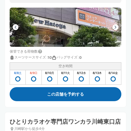
保管できる荷物数
スーツケースサイズ
:
バッグサイズ
:
10
0
空き時間
8/8
土
8/9
日
8/10
月
8/11
火
8/12
水
8/13
木
8/14
金
この店舗を予約する
ひとりカラオケ専門店ワンカラ川崎東口店
川崎駅から徒歩4分