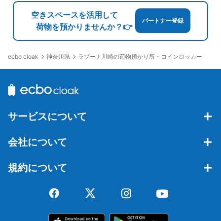
JR川崎駅中央改札内コインロッカー
空きスペースを活用して
JR川崎駅駅から徒歩0分
パートナー登録
本日の営業時間
:
04:00
〜
01:00
荷物を預かりませんか？👉
改札階中央北改札付近にあります。周辺のスペースが広く
荷物の出し入れがしやすいです。
神奈川県
ラゾーナ川崎の荷物預かり所・コインロッカー
ecbo cloak
サービスについて
会社について
保管できる荷物数
規約について
中
:
16
/
¥500
小
:
24
/
¥400
支払い方法
ICカード
このコインロッカーの位置を見る