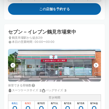
この店舗を予約する
セブン－イレブン鶴見市場東中
鶴見市場駅から徒歩2分
本日の営業時間
:
00:00〜00:00
保管できる荷物数
スーツケースサイズ
:
バッグサイズ
:
2
3
空き時間
8/8
土
8/9
日
8/10
月
8/11
火
8/12
水
8/13
木
8/14
金