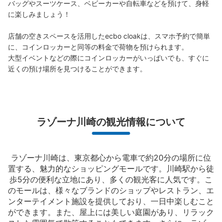
バッグやスーツケース、ベビーカーや自転車などを預けて、身軽
に楽しみましょう！

このコインロッカーを予約する
店舗の空きスペースを活用したecbo cloakは、スマホ予約で簡単
に、コインロッカーと同等の料金で荷物を預けられます。

大型イベントなどの際にコインロッカーがいっぱいでも、すぐに
近くの預け場所を見つけることができます。
ラゾーナ川崎1階南口付近コインロッカー
ラゾーナ川崎駅から徒歩0分
本日の営業時間
:
04:00
〜
01:00
ラゾーナ川崎の観光情報について
タクシー乗り場などがある南口出入口脇にあります。郵便
局、スターバックスが近くにあります。
ラゾーナ川崎は、東京都心から電車で約20分の場所に位
置する、魅力的なショッピングモールです。川崎駅から徒
歩5分の便利な立地にあり、多くの観光客に人気です。こ
のモールは、様々なブランドのショップやレストラン、エ
ンターテイメント施設を提供しており、一日中楽しむこと
ができます。また、屋上には美しい庭園があり、リラック