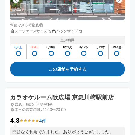
保管できる荷物数
スーツケースサイズ
:
バッグサイズ
:
3
3
空き時間
8/8
土
8/9
日
8/10
月
8/11
火
8/12
水
8/13
木
8/14
金
この店舗を予約する
カラオケルーム歌広場 京急川崎駅前店
京急川崎駅から徒歩1分
本日の営業時間
:
11:00〜20:00
4.8
4件
★
★
★
★
★
★
★
★
★
★
問題なく利用できました。ありがとうございました。