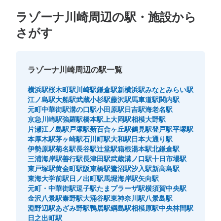
ラゾーナ川崎周辺の駅・施設から
さがす
ラゾーナ川崎周辺の駅一覧
横浜駅
桜木町駅
川崎駅
鎌倉駅
新横浜駅
みなとみらい駅
保管できる荷物数
江ノ島駅
大船駅
武蔵小杉駅
藤沢駅
馬車道駅
関内駅
大
:
6
/
¥600
小
:
48
/
¥300
元町中華街駅
溝の口駅
小田原駅
日吉駅
海老名駅
支払い方法
京急川崎駅
強羅駅
橋本駅
上大岡駅
相模大野駅
現金
片瀬江ノ島駅
戸塚駅
新百合ヶ丘駅
鶴見駅
登戸駅
平塚駅
本厚木駅
茅ヶ崎駅
石川町駅
大和駅
日本大通り駅
このコインロッカーの位置を見る
伊勢原駅
菊名駅
長谷駅
辻堂駅
箱根湯本駅
北鎌倉駅
三浦海岸駅
善行駅
長津田駅
武蔵溝ノ口駅
十日市場駅
東戸塚駅
黄金町駅
阪東橋駅
鷺沼駅
汐入駅
新高島駅
東海大学前駅
日ノ出町駅
馬堀海岸駅
矢向駅
JR川崎駅中央改札外コインロッカー
元町・中華街駅
逗子駅
たまプラーザ駅
横須賀中央駅
金沢八景駅
秦野駅
大涌谷駅
東神奈川駅
八景島駅
JR川崎駅駅から徒歩1分
淵野辺駅
あざみ野駅
鴨居駅
綱島駅
相模原駅
中央林間駅
本日の営業時間
:
04:00
〜
01:00
日之出町駅