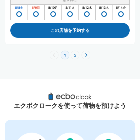
空き時間
8/8
土
8/9
日
8/10
月
8/11
火
8/12
水
8/13
木
8/14
金
この店舗を予約する
1
2
ラゾーナ川崎周辺のおすすめコインロッカー
15件
エクボクロークを使って荷物を預けよう