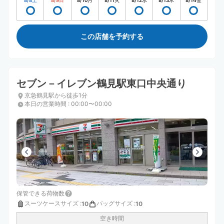
8/8
土
8/9
日
8/10
月
8/11
火
8/12
水
8/13
木
8/14
金
この店舗を予約する
セブン－イレブン鶴見駅東口中央通り
京急鶴見駅から徒歩1分
本日の営業時間
:
00:00〜00:00
保管できる荷物数
スーツケースサイズ
:
バッグサイズ
:
10
10
空き時間