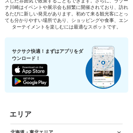
スした雰囲気で散策することもできます。さらに、ラゾー
ナ川崎はイベントや展示会も頻繁に開催されており、訪れ
るたびに新しい発見があります。初めて来る観光客にとっ
保管できる荷物数
ても分かりやすい場所であり、ショッピングや食事、エン
支払い方法
ターテイメントを楽しむには最適なスポットです。
現金
このコインロッカーの位置を見る
サクサク快適！まずはアプリをダ
ウンロード！
JR川崎駅中央口改札外コインロッカー
JR川崎駅駅から徒歩1分
本日の営業時間
:
04:00
〜
01:00
改札を出てラゾーナへの連絡通路脇にあります。人通りが
多いですが数が多く預けやすいです。
エリア
北海道・東北エリア