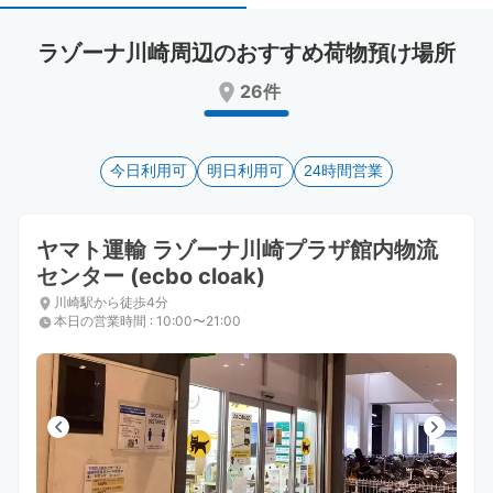
select
select
a
a
ラゾーナ川崎周辺のおすすめ荷物預け場所
date.
date.
Press
Press
26件
the
the
question
question
mark
mark
key
今日利用可
key
明日利用可
24時間営業
to
to
get
get
the
the
ヤマト運輸 ラゾーナ川崎プラザ館内物流
keyboard
keyboard
センター (ecbo cloak)
shortcuts
shortcuts
川崎駅から徒歩4分
for
for
本日の営業時間
:
10:00〜21:00
changing
changing
dates.
dates.