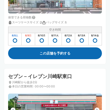
保管できる荷物数
スーツケースサイズ
:
バッグサイズ
:
2
1
空き時間
8/8
土
8/9
日
8/10
月
8/11
火
8/12
水
8/13
木
8/14
金
この店舗を予約する
セブン－イレブン川崎駅東口
川崎駅から徒歩2分
本日の営業時間
:
00:00〜00:00