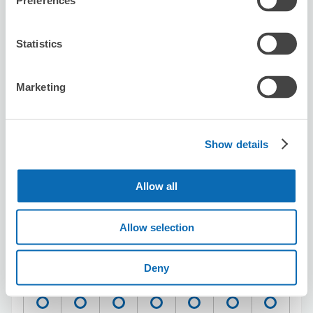
Preferences
この店舗を予約する
Statistics
セブン－イレブン川崎塚越４丁目
Marketing
矢向駅から徒歩5分
本日の営業時間
:
00:00〜00:00
Show details
Allow all
Allow selection
保管できる荷物数
スーツケースサイズ
:
バッグサイズ
:
2
2
Deny
空き時間
8/8
土
8/9
日
8/10
月
8/11
火
8/12
水
8/13
木
8/14
金