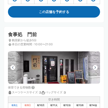
この店舗を予約する
食事処 門前
鶴見駅から徒歩5分
本日の営業時間
:
10:00〜21:00
保管できる荷物数
スーツケースサイズ
:
バッグサイズ
:
2
3
空き時間
8/8
土
8/9
日
8/10
月
8/11
火
8/12
水
8/13
木
8/14
金