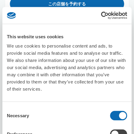
この店舗を予約する
セブン－イレブン川崎市電通り
This website uses cookies
川崎新町駅から徒歩7分
本日の営業時間
:
00:00〜00:00
We use cookies to personalise content and ads, to
provide social media features and to analyse our traffic.
We also share information about your use of our site with
our social media, advertising and analytics partners who
may combine it with other information that you’ve
provided to them or that they’ve collected from your use
of their services.
保管できる荷物数
スーツケースサイズ
:
バッグサイズ
:
2
2
Consent
空き時間
Necessary
Selection
8/8
土
8/9
日
8/10
月
8/11
火
8/12
水
8/13
木
8/14
金