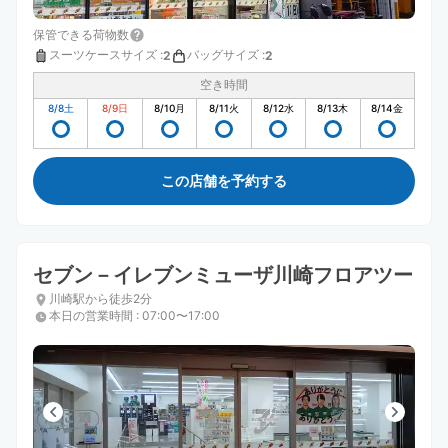
保管できる荷物数
スーツケースサイズ
:
バッグサイズ
:
2
2
空き時間
8/8
土
8/9
日
8/10
月
8/11
火
8/12
水
8/13
木
8/14
金
この店舗を予約する
セブン－イレブンミューザ川崎フロアツー
川崎駅から徒歩2分
本日の営業時間
:
07:00〜17:00