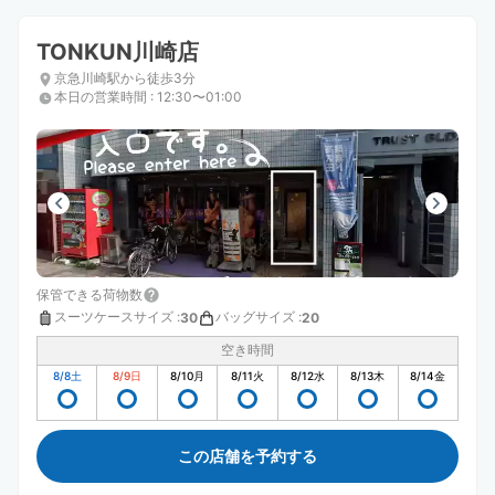
TONKUN川崎店
京急川崎駅から徒歩3分
本日の営業時間
:
12:30〜01:00
保管できる荷物数
スーツケースサイズ
:
バッグサイズ
:
30
20
空き時間
8/8
土
8/9
日
8/10
月
8/11
火
8/12
水
8/13
木
8/14
金
この店舗を予約する