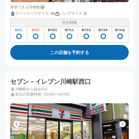
保管できる荷物数
スーツケースサイズ
:
バッグサイズ
:
10
0
空き時間
8/8
土
8/9
日
8/10
月
8/11
火
8/12
水
8/13
木
8/14
金
この店舗を予約する
セブン－イレブン川崎駅西口
川崎駅から徒歩4分
本日の営業時間
:
00:00〜00:00