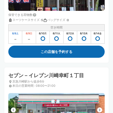
保管できる荷物数
スーツケースサイズ
:
バッグサイズ
:
5
0
空き時間
8/8
土
8/9
日
8/10
月
8/11
火
8/12
水
8/13
木
8/14
金
この店舗を予約する
セブン－イレブン川崎幸町１丁目
京急川崎駅から徒歩6分
本日の営業時間
:
08:00〜21:00