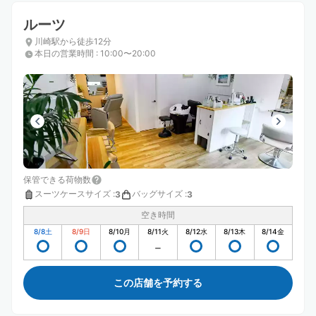
ルーツ
川崎駅から徒歩12分
本日の営業時間
:
10:00〜20:00
保管できる荷物数
スーツケースサイズ
:
バッグサイズ
:
3
3
空き時間
8/8
土
8/9
日
8/10
月
8/11
火
8/12
水
8/13
木
8/14
金
この店舗を予約する