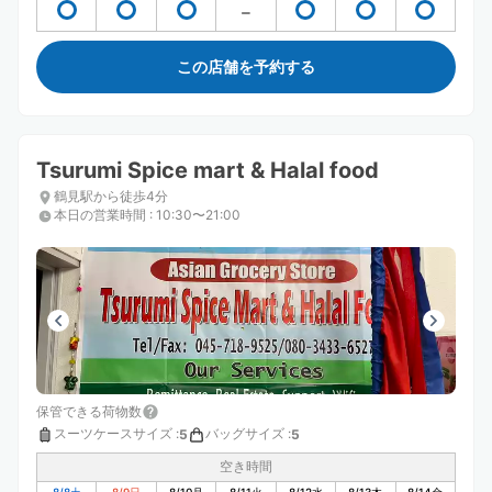
この店舗を予約する
Tsurumi Spice mart & Halal food
鶴見駅から徒歩4分
本日の営業時間
:
10:30〜21:00
保管できる荷物数
スーツケースサイズ
:
バッグサイズ
:
5
5
空き時間