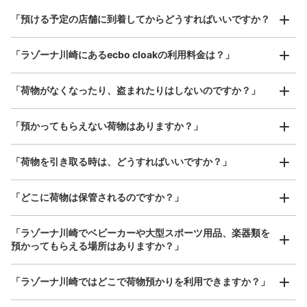
スーツケースサイズ
¥800
「預ける予定の店舗に到着してからどうすればいいですか？
/
日
最大辺が45cm以上の大きさのお荷物（スーツケース、楽
「ラゾーナ川崎にあるecbo cloakの利用料金は？」
器、ベビーカーなど）
「荷物がなくなったり、盗まれたりはしないのですか？」
好立地 / 好条件店舗も多数
お店で荷物の写真を

「預かってもらえない荷物はありますか？」
5･6番線ｴｽｶﾚｰﾀｰ脇
アクセスの良い駅ナカ店舗や24時間営業店舗等も多数提携しています
撮ってもらいチェックイン完了
川崎駅から徒歩0 m
本日の営業時間 06:00〜22:00
「荷物を引き取る時は、どうすればいいですか？」
保管できる荷物数
Sサイズ： 39
Mサイズ： 19
Lサイズ： 16
「どこに荷物は保管されるのですか？」
空き時間
「ラゾーナ川崎でベビーカーや大型スポーツ用品、楽器類を
8/9
8/10
8/11
8/12
8/13
8/14
8/15
預かってもらえる場所はありますか？」
どんなサイズの荷物もOK
「ラゾーナ川崎ではどこで荷物預かりを利用できますか？」
このコインロッカーを予約する
手ぶらで1日快適に！
楽器、ベビーカー、ゴルフバッグ等、1人が持てる大きさの荷物であればどんなサイズでも
OK