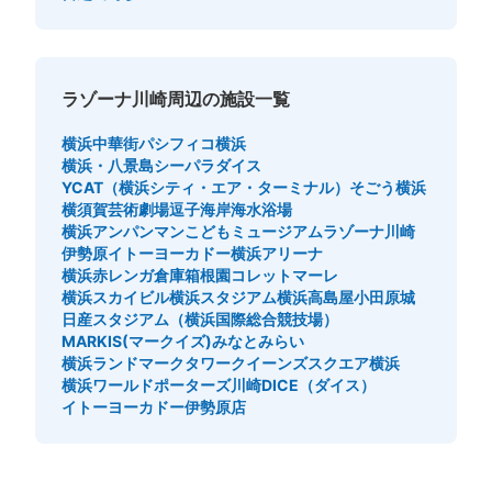
中央改札からラゾーナ側への連絡通路脇にあり。向かい側
にも同数のロッカーがあります。目につき易い配置です。
ラゾーナ川崎周辺の施設一覧
横浜中華街
パシフィコ横浜
横浜・八景島シーパラダイス
YCAT（横浜シティ・エア・ターミナル）
そごう横浜
横須賀芸術劇場
逗子海岸海水浴場
横浜アンパンマンこどもミュージアム
ラゾーナ川崎
伊勢原イトーヨーカドー
横浜アリーナ
横浜赤レンガ倉庫
箱根園
コレットマーレ
保管できる荷物数
横浜スカイビル
横浜スタジアム
横浜高島屋
小田原城
大
:
14
/
¥700
中
:
14
/
¥500
小
:
52
/
¥400
日産スタジアム（横浜国際総合競技場）
支払い方法
MARKIS(マークイズ)みなとみらい
現金, ICカード
横浜ランドマークタワー
クイーンズスクエア横浜
横浜ワールドポーターズ
川崎DICE（ダイス）
このコインロッカーの位置を見る
イトーヨーカドー伊勢原店