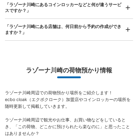
「ラゾーナ川崎にあるコインロッカーなどと何が違うサービ
スですか？」
「ラゾーナ川崎にある店舗は、何日前から予約の作成ができ
ますか？」
万が一に備えた安心補償
ラゾーナ川崎の荷物預かり情報
荷物の破損、盗難等万が一に備えた保証も完備で安心
【コインロッカー】川崎ルフロン
（PUDO）
ラゾーナ川崎周辺での荷物預かり場所をご紹介します！

ecbo cloak（エクボクローク）加盟店やコインロッカーの場所を
川崎駅から徒歩4 m
本日の営業時間 09:00〜00:00
随時更新して掲載していきます。

保管できる荷物数
Sサイズ： 13
Mサイズ： 20
Lサイズ： 4
ラゾーナ川崎周辺で観光やお仕事、お買い物などをしていると
き、「この荷物、どこかに預けられたら楽なのに」と思ったこと
空き時間
はありませんか？

8/8
8/9
8/10
8/11
8/12
8/13
8/14