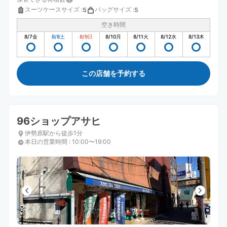
スーツケースサイズ
:
バッグサイズ
:
5
5
空き時間
8/7
金
8/8
土
8/9
日
8/10
月
8/11
火
8/12
水
8/13
木
この店舗を予約する
96ショップアサヒ
伊勢原駅から徒歩1分
本日の営業時間
:
10:00〜19:00