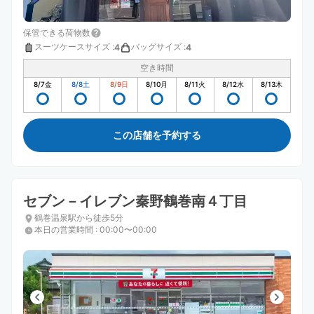
保管できる荷物数
スーツケースサイズ
:
バッグサイズ
:
4
4
空き時間
8/7
金
8/8
土
8/9
日
8/10
月
8/11
火
8/12
水
8/13
木
この店舗を予約する
セブン－イレブン秦野鶴巻南４丁目
鶴巻温泉駅から徒歩5分
本日の営業時間
:
00:00〜00:00