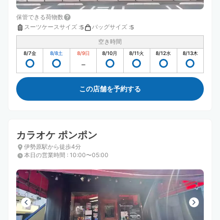
保管できる荷物数
スーツケースサイズ
:
バッグサイズ
:
5
5
空き時間
8/7
金
8/8
土
8/9
日
8/10
月
8/11
火
8/12
水
8/13
木
この店舗を予約する
カラオケ ポンポン
伊勢原駅から徒歩4分
本日の営業時間
:
10:00〜05:00