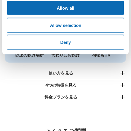
Allow all
Allow selection
Deny
全国1000箇所
コインロッカー
どんなサイズの
以上の預け場所
代わりにお預け
荷物もOK
使い方を見る
4つの特徴を見る
料金プランを見る
バッグサイズ
¥500
/
日
最大辺が45cm未満の大きさのお荷物（リュック、ハンド