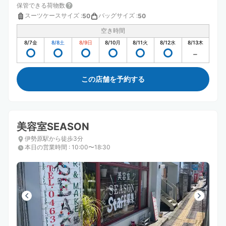
保管できる荷物数
スーツケースサイズ
:
バッグサイズ
:
50
50
空き時間
8/7
金
8/8
土
8/9
日
8/10
月
8/11
火
8/12
水
8/13
木
この店舗を予約する
美容室SEASON
伊勢原駅から徒歩3分
本日の営業時間
:
10:00〜18:30