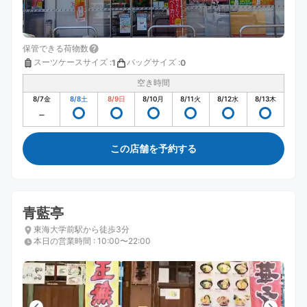
保管できる荷物数
スーツケースサイズ
:
バッグサイズ
:
1
0
空き時間
8/7
金
8/8
土
8/9
日
8/10
月
8/11
火
8/12
水
8/13
木
この店舗を予約する
青藍亭
東海大学前駅から徒歩3分
本日の営業時間
:
10:00〜22:00