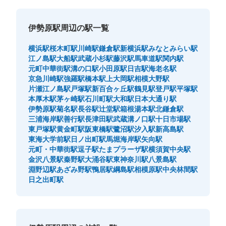
伊勢原駅周辺の駅一覧
横浜駅
桜木町駅
川崎駅
鎌倉駅
新横浜駅
みなとみらい駅
江ノ島駅
大船駅
武蔵小杉駅
藤沢駅
馬車道駅
関内駅
元町中華街駅
溝の口駅
小田原駅
日吉駅
海老名駅
京急川崎駅
強羅駅
橋本駅
上大岡駅
相模大野駅
片瀬江ノ島駅
戸塚駅
新百合ヶ丘駅
鶴見駅
登戸駅
平塚駅
本厚木駅
茅ヶ崎駅
石川町駅
大和駅
日本大通り駅
伊勢原駅
菊名駅
長谷駅
辻堂駅
箱根湯本駅
北鎌倉駅
三浦海岸駅
善行駅
長津田駅
武蔵溝ノ口駅
十日市場駅
東戸塚駅
黄金町駅
阪東橋駅
鷺沼駅
汐入駅
新高島駅
東海大学前駅
日ノ出町駅
馬堀海岸駅
矢向駅
元町・中華街駅
逗子駅
たまプラーザ駅
横須賀中央駅
金沢八景駅
秦野駅
大涌谷駅
東神奈川駅
八景島駅
淵野辺駅
あざみ野駅
鴨居駅
綱島駅
相模原駅
中央林間駅
日之出町駅