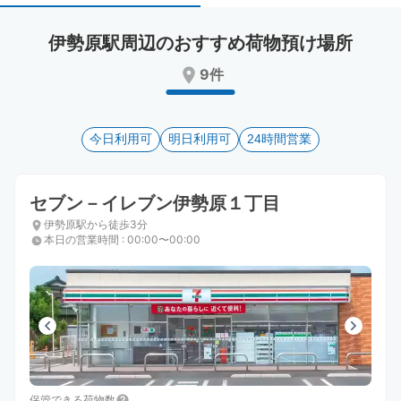
select
select
a
a
伊勢原駅周辺のおすすめ荷物預け場所
date.
date.
Press
Press
9件
the
the
question
question
mark
mark
key
今日利用可
key
明日利用可
24時間営業
to
to
get
get
the
the
セブン－イレブン伊勢原１丁目
keyboard
keyboard
伊勢原駅から徒歩3分
shortcuts
shortcuts
本日の営業時間
:
00:00〜00:00
for
for
changing
changing
dates.
dates.
保管できる荷物数