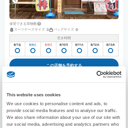
保管できる荷物数
スーツケースサイズ
:
バッグサイズ
:
3
0
空き時間
8/7
金
8/8
土
8/9
日
8/10
月
8/11
火
8/12
水
8/13
木
この店舗を予約する
インターナショナルフード
This website uses cookies
東海大学前駅から徒歩3分
We use cookies to personalise content and ads, to
本日の営業時間
:
09:00〜22:00
provide social media features and to analyse our traffic.
We also share information about your use of our site with
our social media, advertising and analytics partners who