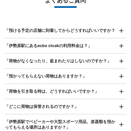
よくあるご質問
バッグ、お手荷物など）
スマホからお店と日時を

全国1,000箇所以上と提携
指定して事前予約
小田急伊勢原駅改札内コインロッカー
北は北海道から南は沖縄まで都市部を中心に全国で利用可能なサービスです
小田急伊勢原駅駅から徒歩0分
スーツケースサイズ
本日の営業時間
:
06:00
〜
23:00
¥800
「預ける予定の店舗に到着してからどうすればいいですか？
/
日
小田急伊勢原駅の改札を入り、精算機の後ろ。
最大辺が45cm以上の大きさのお荷物（スーツケース、楽
「伊勢原駅にあるecbo cloakの利用料金は？」
器、ベビーカーなど）
「荷物がなくなったり、盗まれたりはしないのですか？」
好立地 / 好条件店舗も多数
お店で荷物の写真を

「預かってもらえない荷物はありますか？」
アクセスの良い駅ナカ店舗や24時間営業店舗等も多数提携しています
撮ってもらいチェックイン完了
「荷物を引き取る時は、どうすればいいですか？」
保管できる荷物数
「どこに荷物は保管されるのですか？」
大
:
1
/
¥600
中
:
1
/
¥500
小
:
17
/
¥400
支払い方法
現金, ICカード
「伊勢原駅でベビーカーや大型スポーツ用品、楽器類を預か
ってもらえる場所はありますか？」