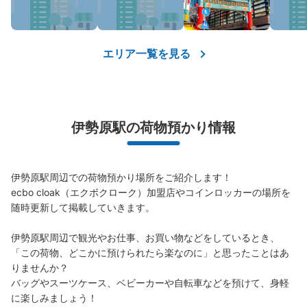
保管できる荷物数
中
:
18
/
¥100
小
:
16
/
¥100
支払い方法
エリア一覧を見る
現金
このコインロッカーの位置を見る
伊勢原駅の荷物預かり情報
伊勢原駅周辺での荷物預かり場所をご紹介します！

ecbo cloak（エクボクローク）加盟店やコインロッカーの場所を
随時更新して掲載していきます。

伊勢原駅周辺で観光やお仕事、お買い物などをしているとき、
「この荷物、どこかに預けられたら楽なのに」と思ったことはあ
りませんか？

バッグやスーツケース、ベビーカーや自転車などを預けて、身軽
に楽しみましょう！
