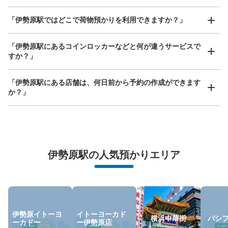
このコインロッカーの位置を見る
どんなサイズの荷物もOK
「伊勢原駅ではどこで荷物預かりを利用できますか？」
手ぶらで1日快適に！
楽器、ベビーカー、ゴルフバッグ等、1人が持てる大きさの荷物であればどんなサイズでも
OK
「伊勢原駅にあるコインロッカーなどと何が違うサービスで
イトーヨーカドー伊勢原店内コインロッカ
すか？」
ー
小田急伊勢原駅駅から徒歩3分
「伊勢原駅にある店舗は、何日前から予約の作成ができます
本日の営業時間
:
10:00
〜
21:00
か？」
1階駐車場側のエントランスにあります。駅側のメインエ
ントランスから入ると店内にコインロッカーの案内表示が
あります。営業時間内のみ利用可能です。中小いずれも同
じ料金です。
万が一に備えた安心補償
伊勢原駅の人気預かりエリア
荷物の破損、盗難等万が一に備えた保証も完備で安心
伊勢原イトーヨ
イトーヨーカド
横浜中華街
パシ
ーカドー
ー伊勢原店