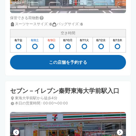
保管できる荷物数
スーツケースサイズ
:
バッグサイズ
:
6
6
空き時間
8/7
金
8/8
土
8/9
日
8/10
月
8/11
火
8/12
水
8/13
木
この店舗を予約する
セブン－イレブン秦野東海大学前駅入口
東海大学前駅から徒歩4分
本日の営業時間
:
00:00〜00:00