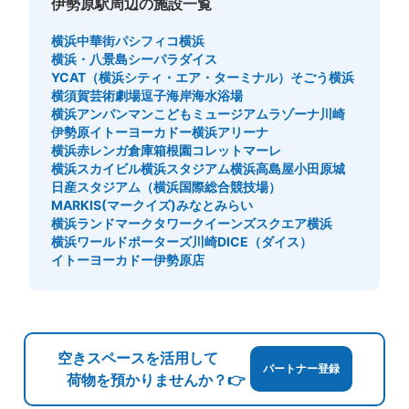
伊勢原駅周辺の施設一覧
横浜中華街
パシフィコ横浜
横浜・八景島シーパラダイス
YCAT（横浜シティ・エア・ターミナル）
そごう横浜
横須賀芸術劇場
逗子海岸海水浴場
横浜アンパンマンこどもミュージアム
ラゾーナ川崎
伊勢原イトーヨーカドー
横浜アリーナ
横浜赤レンガ倉庫
箱根園
コレットマーレ
横浜スカイビル
横浜スタジアム
横浜高島屋
小田原城
日産スタジアム（横浜国際総合競技場）
MARKIS(マークイズ)みなとみらい
横浜ランドマークタワー
クイーンズスクエア横浜
横浜ワールドポーターズ
川崎DICE（ダイス）
イトーヨーカドー伊勢原店
空きスペースを活用して
パートナー登録
荷物を預かりませんか？👉