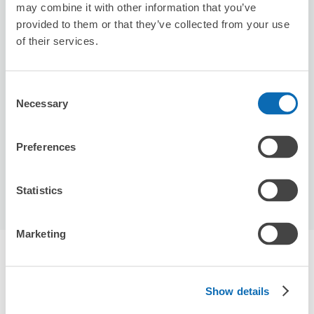
may combine it with other information that you’ve
provided to them or that they’ve collected from your use
of their services.
保管できる荷物数
スーツケースサイズ
:
バッグサイズ
:
3
0
Consent
空き時間
Necessary
Selection
8/7
金
8/8
土
8/9
日
8/10
月
8/11
火
8/12
水
8/13
木
Preferences
この店舗を予約する
Statistics
Marketing
伊勢原駅周辺のおすすめコインロッカー
2件
エクボクロークを使って荷物を預けよう
Show details