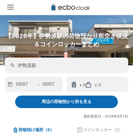
【2026年】伊勢原駅の荷物預かり所空き状況
＆コインロッカーまとめ
-
x 0
x 0
Navigate
Navigate
forward
backward
周辺の荷物預かり所を見る
to
to
interact
interact
with
with
最終更新日：2026年8月7日
the
the
calendar
calendar
荷物預け場所
（
9
）
コインロッカー
（
2
）
and
and