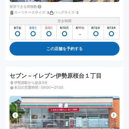
保管できる荷物数
スーツケースサイズ
:
バッグサイズ
:
3
3
空き時間
8/7
金
8/8
土
8/9
日
8/10
月
8/11
火
8/12
水
8/13
木
この店舗を予約する
セブン－イレブン伊勢原桜台１丁目
伊勢原駅から徒歩3分
本日の営業時間
:
09:00〜21:00