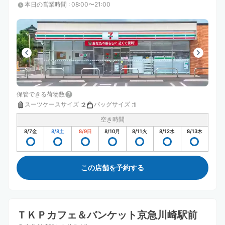
本日の営業時間
:
08:00〜21:00
保管できる荷物数
スーツケースサイズ
:
バッグサイズ
:
2
1
空き時間
8/7
金
8/8
土
8/9
日
8/10
月
8/11
火
8/12
水
8/13
木
この店舗を予約する
ＴＫＰカフェ＆バンケット京急川崎駅前