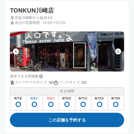
TONKUN川崎店
京急川崎駅から徒歩3分
本日の営業時間
:
12:30〜01:00
保管できる荷物数
スーツケースサイズ
:
バッグサイズ
:
30
20
空き時間
8/7
金
8/8
土
8/9
日
8/10
月
8/11
火
8/12
水
8/13
木
この店舗を予約する