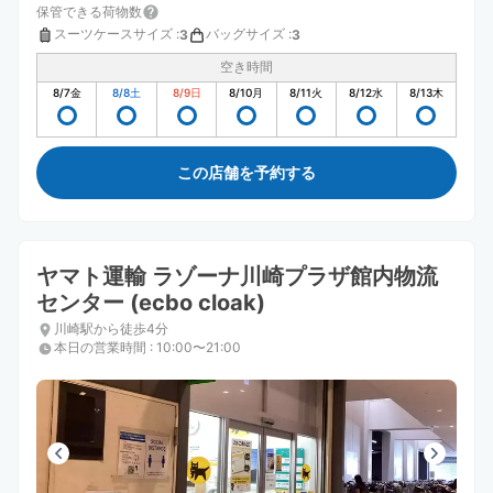
保管できる荷物数
スーツケースサイズ
:
バッグサイズ
:
3
3
空き時間
8/7
金
8/8
土
8/9
日
8/10
月
8/11
火
8/12
水
8/13
木
この店舗を予約する
ヤマト運輸 ラゾーナ川崎プラザ館内物流
センター (ecbo cloak)
川崎駅から徒歩4分
本日の営業時間
:
10:00〜21:00