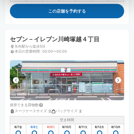
この店舗を予約する
セブン－イレブン川崎塚越４丁目
矢向駅から徒歩5分
本日の営業時間
:
00:00〜00:00
保管できる荷物数
スーツケースサイズ
:
バッグサイズ
:
2
2
空き時間
8/7
金
8/8
土
8/9
日
8/10
月
8/11
火
8/12
水
8/13
木