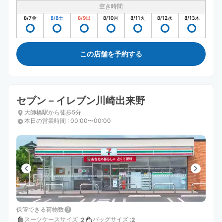
空き時間
8/7
金
8/8
土
8/9
日
8/10
月
8/11
火
8/12
水
8/13
木
この店舗を予約する
セブン－イレブン川崎出来野
大師橋駅から徒歩5分
本日の営業時間
:
00:00〜00:00
保管できる荷物数
スーツケースサイズ
:
バッグサイズ
:
2
2