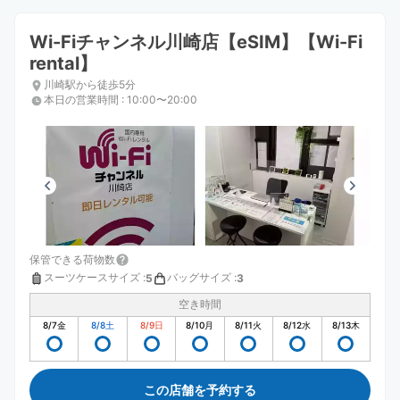
Wi-Fiチャンネル川崎店【eSIM】【Wi-Fi
rental】
川崎駅から徒歩5分
本日の営業時間
:
10:00〜20:00
保管できる荷物数
スーツケースサイズ
:
バッグサイズ
:
5
3
空き時間
8/7
金
8/8
土
8/9
日
8/10
月
8/11
火
8/12
水
8/13
木
この店舗を予約する