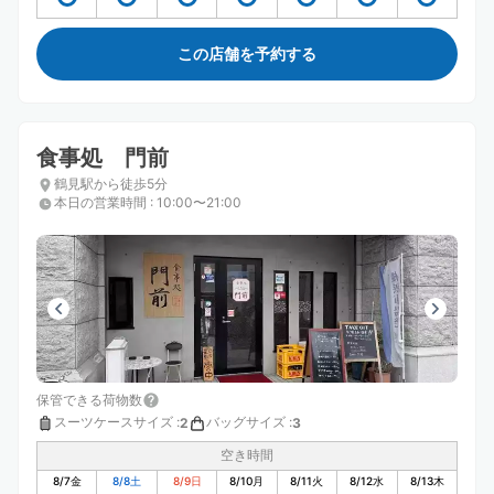
この店舗を予約する
食事処 門前
鶴見駅から徒歩5分
本日の営業時間
:
10:00〜21:00
保管できる荷物数
スーツケースサイズ
:
バッグサイズ
:
2
3
空き時間
8/7
金
8/8
土
8/9
日
8/10
月
8/11
火
8/12
水
8/13
木