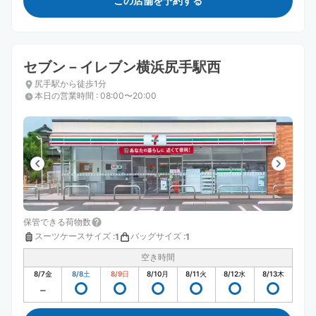
この店舗を予約する
セブン－イレブン横浜尻手駅西
尻手駅から徒歩1分
本日の営業時間
:
08:00〜20:00
保管できる荷物数
スーツケースサイズ
:
バッグサイズ
:
1
1
空き時間
8/7
金
8/8
土
8/9
日
8/10
月
8/11
火
8/12
水
8/13
木