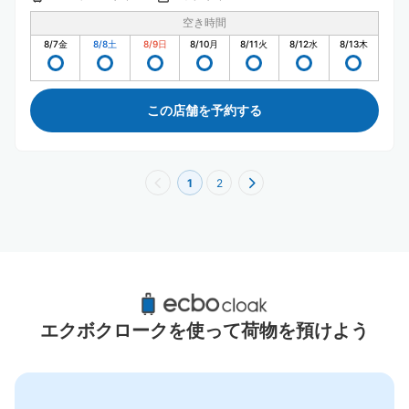
空き時間
8/7
金
8/8
土
8/9
日
8/10
月
8/11
火
8/12
水
8/13
木
この店舗を予約する
1
2
川崎駅周辺のおすすめコインロッカー
16件
エクボクロークを使って荷物を預けよう