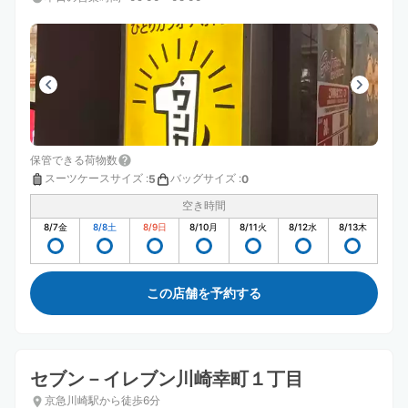
保管できる荷物数
スーツケースサイズ
:
バッグサイズ
:
5
0
空き時間
8/7
金
8/8
土
8/9
日
8/10
月
8/11
火
8/12
水
8/13
木
この店舗を予約する
セブン－イレブン川崎幸町１丁目
京急川崎駅から徒歩6分