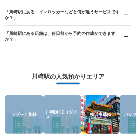
手ぶらで1日快適に！
楽器、ベビーカー、ゴルフバッグ等、1人が持てる大きさの荷物であればどんなサイズでも
OK
「川崎駅にあるコインロッカーなどと何が違うサービスです
か？」
「川崎駅にある店舗は、何日前から予約の作成ができます
か？」
万が一に備えた安心補償
荷物の破損、盗難等万が一に備えた保証も完備で安心
川崎駅の人気預かりエリア
【コインロッカー】川崎ルフロン
（PUDO）
川崎駅から徒歩4 m
本日の営業時間 09:00〜00:00
川崎DICE（ダイ
ラゾーナ川崎
横浜中華街
パシ
保管できる荷物数
ス）
Sサイズ： 13
Mサイズ： 20
Lサイズ： 4
空き時間