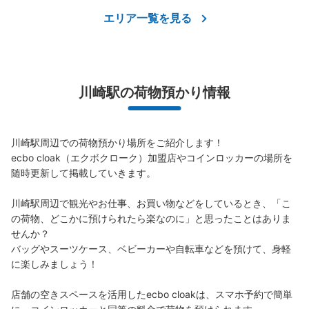
8/7
8/8
8/9
8/10
8/11
8/12
8/13
エリア一覧を見る
このコインロッカーを予約する
川崎駅の荷物預かり情報
JR川崎駅中央口改札外コインロッカー
川崎駅周辺での荷物預かり場所をご紹介します！

JR川崎駅駅から徒歩1分
ecbo cloak（エクボクローク）加盟店やコインロッカーの場所を
本日の営業時間
:
04:00
〜
01:00
随時更新して掲載していきます。

改札を出てラゾーナへの連絡通路脇にあります。人通りが
多いですが数が多く預けやすいです。
川崎駅周辺で観光やお仕事、お買い物などをしているとき、「こ
の荷物、どこかに預けられたら楽なのに」と思ったことはありま
せんか？

バッグやスーツケース、ベビーカーや自転車などを預けて、身軽
に楽しみましょう！

店舗の空きスペースを活用したecbo cloakは、スマホ予約で簡単