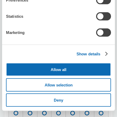
Preferences
この店舗を予約する
Statistics
セブン－イレブン鶴見市場東中
Marketing
鶴見市場駅から徒歩2分
本日の営業時間
:
00:00〜00:00
Show details
Allow all
Allow selection
保管できる荷物数
スーツケースサイズ
:
バッグサイズ
:
2
3
Deny
空き時間
8/7
金
8/8
土
8/9
日
8/10
月
8/11
火
8/12
水
8/13
木