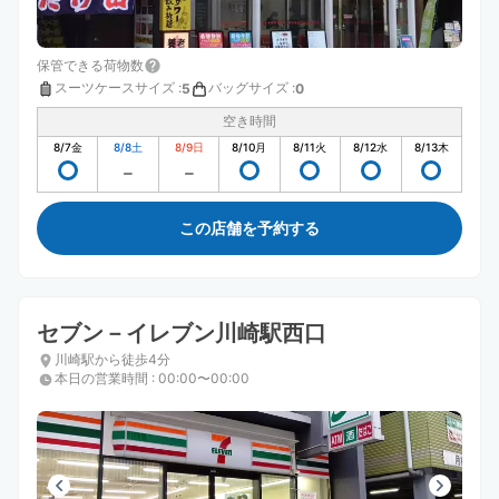
保管できる荷物数
スーツケースサイズ
:
バッグサイズ
:
5
0
空き時間
8/7
金
8/8
土
8/9
日
8/10
月
8/11
火
8/12
水
8/13
木
この店舗を予約する
セブン－イレブン川崎駅西口
川崎駅から徒歩4分
本日の営業時間
:
00:00〜00:00