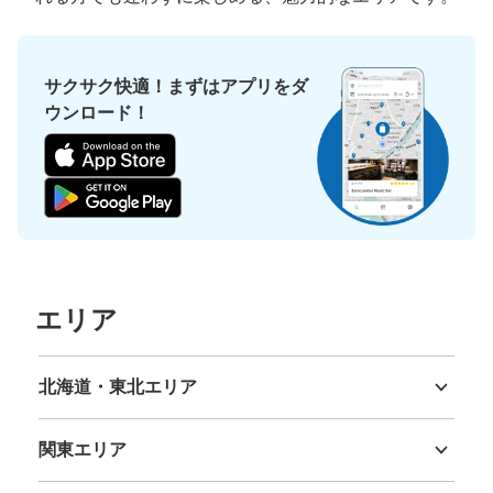
サクサク快適！まずはアプリをダ
ウンロード！
保管できる荷物数
大
:
14
/
¥700
中
:
14
/
¥500
小
:
52
/
¥400
支払い方法
現金, ICカード
このコインロッカーの位置を見る
エリア
JR川崎駅中央改札内コインロッカー
北海道・東北エリア
JR川崎駅駅から徒歩0分
北海道
青森県
岩手県
宮城県
秋田県
山形県
福島県
本日の営業時間
:
04:00
〜
01:00
改札階中央北改札付近にあります。周辺のスペースが広く
関東エリア
荷物の出し入れがしやすいです。
茨城県
栃木県
群馬県
埼玉県
千葉県
東京都
神奈川県