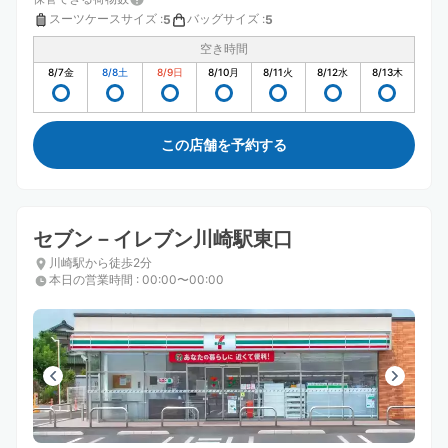
スーツケースサイズ
:
バッグサイズ
:
5
5
空き時間
8/7
金
8/8
土
8/9
日
8/10
月
8/11
火
8/12
水
8/13
木
この店舗を予約する
セブン－イレブン川崎駅東口
川崎駅から徒歩2分
本日の営業時間
:
00:00〜00:00