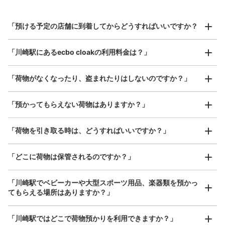
スーツケースサイズ
¥800
「預ける予定の店舗に到着してからどうすればいいですか？
/
日
最大辺が45cm以上の大きさのお荷物（スーツケース、楽
「川崎駅にあるecbo cloakの利用料金は？」
器、ベビーカーなど）
「荷物がなくなったり、盗まれたりはしないのですか？」
好立地 / 好条件店舗も多数
お店で荷物の写真を

「預かってもらえない荷物はありますか？」
5･6番線ｴｽｶﾚｰﾀｰ脇
アクセスの良い駅ナカ店舗や24時間営業店舗等も多数提携しています
撮ってもらいチェックイン完了
川崎駅から徒歩0 m
本日の営業時間 06:00〜22:00
「荷物を引き取る時は、どうすればいいですか？」
保管できる荷物数
Sサイズ： 39
Mサイズ： 19
Lサイズ： 16
「どこに荷物は保管されるのですか？」
空き時間
「川崎駅でベビーカーや大型スポーツ用品、楽器類を預かっ
8/8
8/9
8/10
8/11
8/12
8/13
8/14
てもらえる場所はありますか？」
どんなサイズの荷物もOK
「川崎駅ではどこで荷物預かりを利用できますか？」
このコインロッカーを予約する