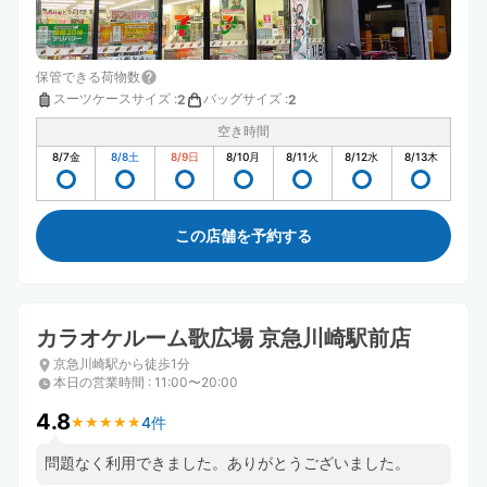
保管できる荷物数
スーツケースサイズ
:
バッグサイズ
:
2
2
空き時間
8/7
金
8/8
土
8/9
日
8/10
月
8/11
火
8/12
水
8/13
木
この店舗を予約する
カラオケルーム歌広場 京急川崎駅前店
京急川崎駅から徒歩1分
本日の営業時間
:
11:00〜20:00
4.8
4件
★
★
★
★
★
★
★
★
★
★
問題なく利用できました。ありがとうございました。