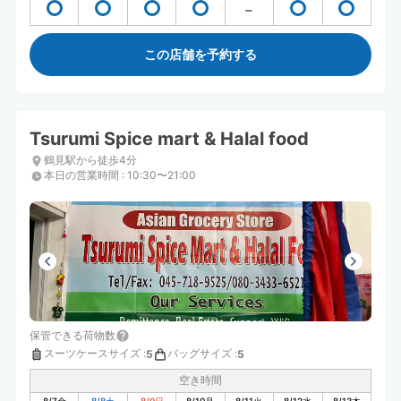
この店舗を予約する
Tsurumi Spice mart & Halal food
鶴見駅から徒歩4分
本日の営業時間
:
10:30〜21:00
保管できる荷物数
スーツケースサイズ
:
バッグサイズ
:
5
5
空き時間