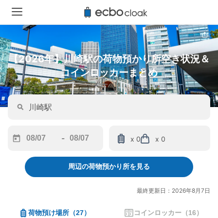
【2026年】川崎駅の荷物預かり所空き状況＆
コインロッカーまとめ
-
x 0
x 0
Navigate
Navigate
forward
backward
周辺の荷物預かり所を見る
to
to
interact
interact
with
with
最終更新日：2026年8月7日
the
the
calendar
calendar
荷物預け場所
（
27
）
コインロッカー
（
16
）
and
and