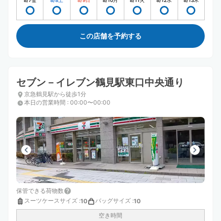
8/7
金
8/8
土
8/9
日
8/10
月
8/11
火
8/12
水
8/13
木
この店舗を予約する
セブン－イレブン鶴見駅東口中央通り
京急鶴見駅から徒歩1分
本日の営業時間
:
00:00〜00:00
保管できる荷物数
スーツケースサイズ
:
バッグサイズ
:
10
10
空き時間