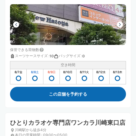
保管できる荷物数
スーツケースサイズ
:
バッグサイズ
:
10
0
空き時間
8/7
金
8/8
土
8/9
日
8/10
月
8/11
火
8/12
水
8/13
木
この店舗を予約する
ひとりカラオケ専門店ワンカラ川崎東口店
川崎駅から徒歩4分
本日の営業時間
:
09:00〜05:00