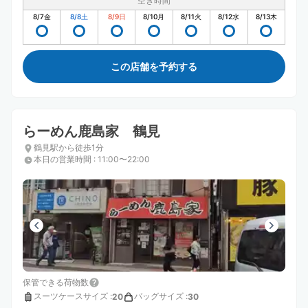
空き時間
8/7
金
8/8
土
8/9
日
8/10
月
8/11
火
8/12
水
8/13
木
この店舗を予約する
らーめん鹿島家 鶴見
鶴見駅から徒歩1分
本日の営業時間
:
11:00〜22:00
保管できる荷物数
スーツケースサイズ
:
バッグサイズ
:
20
30