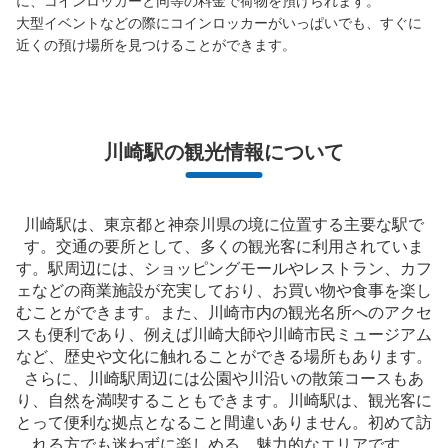
に、コインロッカーと同等の料金で荷物を預けられます。

大型イベントなどの際にコインロッカーがいっぱいでも、すぐに
近くの預け場所を見つけることができます。
保管できる荷物数
大
:
14
/
¥700
中
:
26
/
¥500
小
:
30
/
¥400
支払い方法
現金, ICカード
川崎駅の観光情報について
このコインロッカーの位置を見る
川崎駅は、東京都と神奈川県の境に位置する主要な駅で
す。交通の要所として、多くの観光客に利用されていま
JR川崎駅中央改札外コインロッカー
す。駅周辺には、ショッピングモールやレストラン、カフ
ェなどの商業施設が充実しており、お買い物や食事を楽し
JR川崎駅駅から徒歩1分
本日の営業時間
:
04:00
〜
01:00
むことができます。また、川崎市内の観光名所へのアクセ
スも便利であり、例えば川崎大師や川崎市民ミュージアム
中央改札からラゾーナ側への連絡通路脇にあり。向かい側
など、歴史や文化に触れることができる場所もあります。
にも同数のロッカーがあります。目につき易い配置です。
さらに、川崎駅周辺には公園や川沿いの散策コースもあ
り、自然を満喫することもできます。川崎駅は、観光客に
とって便利な拠点となること間違いありません。初めて訪
れる方でも迷わずに楽しめる、魅力的なエリアです。