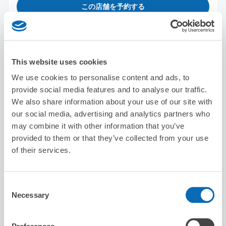
この店舗を予約する
セブン－イレブン川崎市電通り
This website uses cookies
川崎新町駅から徒歩7分
本日の営業時間
:
00:00〜00:00
We use cookies to personalise content and ads, to
provide social media features and to analyse our traffic.
We also share information about your use of our site with
our social media, advertising and analytics partners who
may combine it with other information that you’ve
provided to them or that they’ve collected from your use
of their services.
保管できる荷物数
スーツケースサイズ
:
バッグサイズ
:
2
2
Consent
空き時間
Necessary
Selection
8/7
金
8/8
土
8/9
日
8/10
月
8/11
火
8/12
水
8/13
木