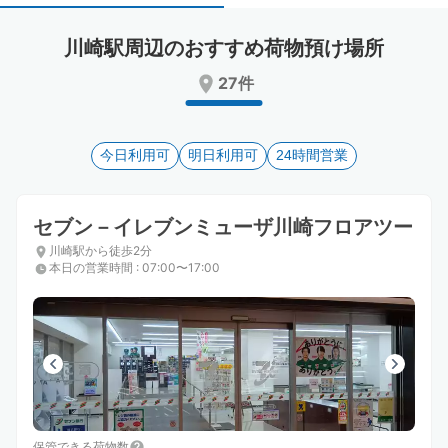
select
select
a
a
川崎駅周辺のおすすめ荷物預け場所
date.
date.
Press
Press
27件
the
the
question
question
mark
mark
key
今日利用可
key
明日利用可
24時間営業
to
to
get
get
the
the
セブン－イレブンミューザ川崎フロアツー
keyboard
keyboard
川崎駅から徒歩2分
shortcuts
shortcuts
本日の営業時間
:
07:00〜17:00
for
for
changing
changing
dates.
dates.
保管できる荷物数