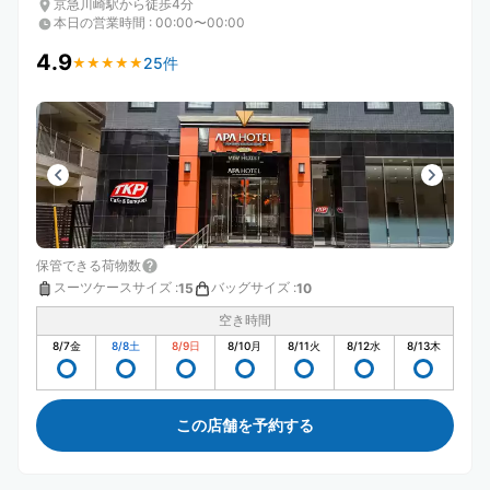
京急川崎駅から徒歩4分
本日の営業時間
:
00:00〜00:00
4.9
25件
★
★
★
★
★
★
★
★
★
★
保管できる荷物数
スーツケースサイズ
:
バッグサイズ
:
15
10
空き時間
8/7
金
8/8
土
8/9
日
8/10
月
8/11
火
8/12
水
8/13
木
この店舗を予約する