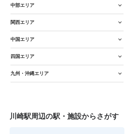
中部エリア
新潟県
富山県
石川県
福井県
山梨県
長野県
岐阜県
静岡県
愛知県
関西エリア
三重県
滋賀県
京都府
大阪府
兵庫県
奈良県
和歌山県
中国エリア
鳥取県
島根県
岡山県
広島県
山口県
四国エリア
保管できる荷物数
徳島県
香川県
愛媛県
高知県
中
:
16
/
¥500
小
:
24
/
¥400
九州・沖縄エリア
支払い方法
ICカード
福岡県
佐賀県
長崎県
熊本県
大分県
宮崎県
鹿児島県
沖縄県
このコインロッカーの位置を見る
川崎駅周辺の駅・施設からさがす
JR川崎駅改札外アトレ入口付近コインロ
ッカー