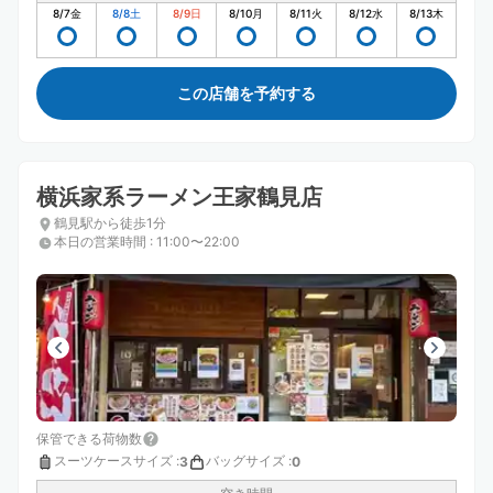
8/7
金
8/8
土
8/9
日
8/10
月
8/11
火
8/12
水
8/13
木
この店舗を予約する
横浜家系ラーメン王家鶴見店
鶴見駅から徒歩1分
本日の営業時間
:
11:00〜22:00
保管できる荷物数
スーツケースサイズ
:
バッグサイズ
:
3
0