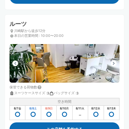
ルーツ
川崎駅から徒歩12分
本日の営業時間
:
10:00〜20:00
保管できる荷物数
スーツケースサイズ
:
バッグサイズ
:
3
3
空き時間
8/7
金
8/8
土
8/9
日
8/10
月
8/11
火
8/12
水
8/13
木