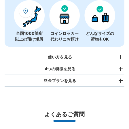
全国1000箇所
コインロッカー
どんなサイズの
以上の預け場所
代わりにお預け
荷物もOK
使い方を見る
4つの特徴を見る
料金プランを見る
バッグサイズ
¥500
/
日
最大辺が45cm未満の大きさのお荷物（リュック、ハンド
よくあるご質問
バッグ、お手荷物など）
スマホからお店と日時を

全国1,000箇所以上と提携
指定して事前予約
北は北海道から南は沖縄まで都市部を中心に全国で利用可能なサービスです