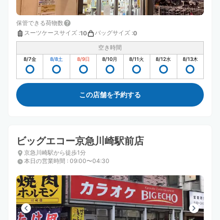
保管できる荷物数
スーツケースサイズ
:
バッグサイズ
:
10
0
空き時間
8/7
金
8/8
土
8/9
日
8/10
月
8/11
火
8/12
水
8/13
木
この店舗を予約する
ビッグエコー京急川崎駅前店
京急川崎駅から徒歩1分
本日の営業時間
:
09:00〜04:30