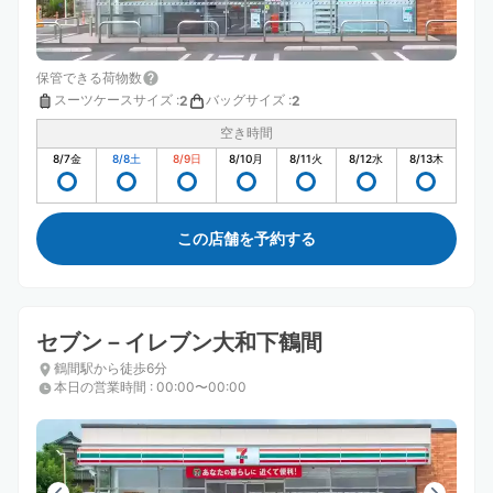
保管できる荷物数
スーツケースサイズ
:
バッグサイズ
:
2
2
空き時間
8/7
金
8/8
土
8/9
日
8/10
月
8/11
火
8/12
水
8/13
木
この店舗を予約する
セブン－イレブン大和下鶴間
鶴間駅から徒歩6分
本日の営業時間
:
00:00〜00:00