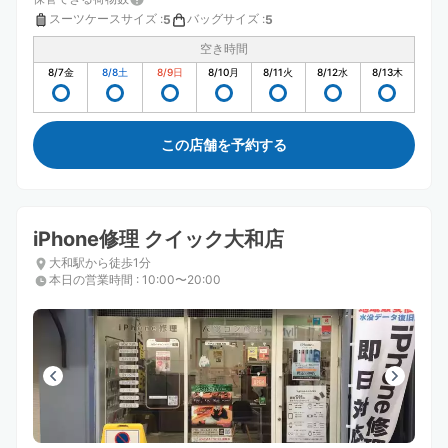
スーツケースサイズ
:
バッグサイズ
:
5
5
空き時間
8/7
金
8/8
土
8/9
日
8/10
月
8/11
火
8/12
水
8/13
木
この店舗を予約する
iPhone修理 クイック大和店
大和駅から徒歩1分
本日の営業時間
:
10:00〜20:00