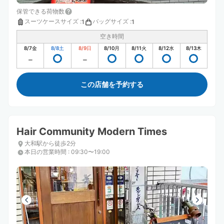
保管できる荷物数
スーツケースサイズ
:
バッグサイズ
:
1
1
空き時間
8/7
金
8/8
土
8/9
日
8/10
月
8/11
火
8/12
水
8/13
木
この店舗を予約する
Hair Community Modern Times
大和駅から徒歩2分
本日の営業時間
:
09:30〜19:00