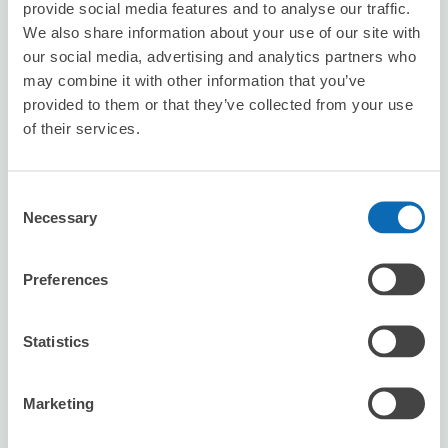
provide social media features and to analyse our traffic.
預ける際店員さんが手順を分からなかったみたいでその場
We also share information about your use of our site with
でチェックインができずとりあえず荷物だけ預けました。
しばらくしてチェックインされました。チェックアウトの
our social media, advertising and analytics partners who
際は、ベテラン店員さんがスピーディーに対応してくれま
may combine it with other information that you’ve
した。便利で良かったです。
provided to them or that they’ve collected from your use
of their services.
Consent
Necessary
Selection
保管できる荷物数
スーツケースサイズ
:
バッグサイズ
:
5
5
空き時間
Preferences
8/7
金
8/8
土
8/9
日
8/10
月
8/11
火
8/12
水
8/13
木
Statistics
この店舗を予約する
Marketing