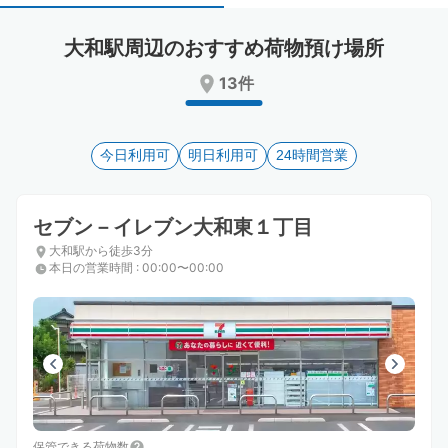
select
select
a
a
大和駅周辺のおすすめ荷物預け場所
date.
date.
Press
Press
13件
the
the
question
question
mark
mark
key
今日利用可
key
明日利用可
24時間営業
to
to
get
get
the
the
セブン－イレブン大和東１丁目
keyboard
keyboard
大和駅から徒歩3分
shortcuts
shortcuts
本日の営業時間
:
00:00〜00:00
for
for
changing
changing
dates.
dates.
保管できる荷物数