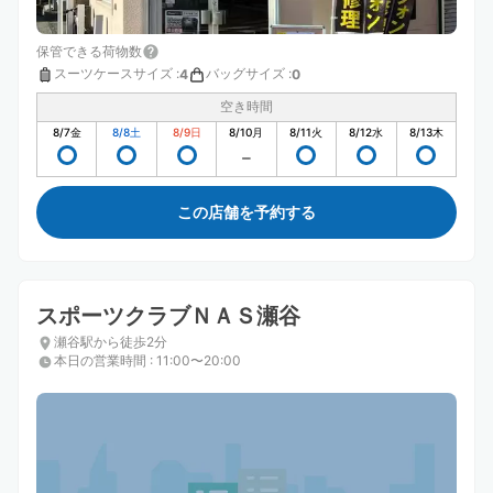
保管できる荷物数
スーツケースサイズ
:
バッグサイズ
:
4
0
空き時間
8/7
金
8/8
土
8/9
日
8/10
月
8/11
火
8/12
水
8/13
木
この店舗を予約する
スポーツクラブＮＡＳ瀬谷
瀬谷駅から徒歩2分
本日の営業時間
:
11:00〜20:00