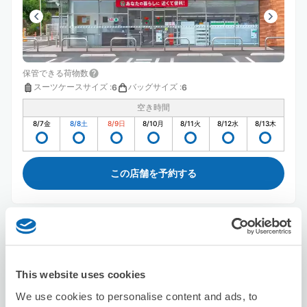
保管できる荷物数
スーツケースサイズ
:
バッグサイズ
:
6
6
空き時間
8/7
金
8/8
土
8/9
日
8/10
月
8/11
火
8/12
水
8/13
木
この店舗を予約する
セブン－イレブン大和中央林間駅前
中央林間駅から徒歩1分
本日の営業時間
:
00:00〜23:00
This website uses cookies
5.0
1件
★
★
★
★
★
★
★
★
★
★
We use cookies to personalise content and ads, to