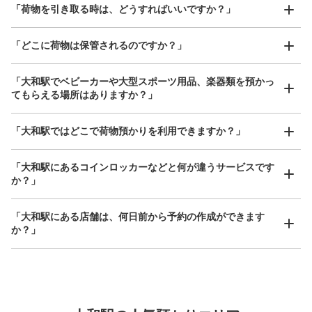
「荷物を引き取る時は、どうすればいいですか？」
「どこに荷物は保管されるのですか？」
保管できる荷物数
小
:
31
/
¥400
支払い方法
「大和駅でベビーカーや大型スポーツ用品、楽器類を預かっ
現金, ICカード
てもらえる場所はありますか？」
このコインロッカーの位置を見る
どんなサイズの荷物もOK
「大和駅ではどこで荷物預かりを利用できますか？」
手ぶらで1日快適に！
楽器、ベビーカー、ゴルフバッグ等、1人が持てる大きさの荷物であればどんなサイズでも
OK
「大和駅にあるコインロッカーなどと何が違うサービスです
か？」
「大和駅にある店舗は、何日前から予約の作成ができます
か？」
万が一に備えた安心補償
荷物の破損、盗難等万が一に備えた保証も完備で安心