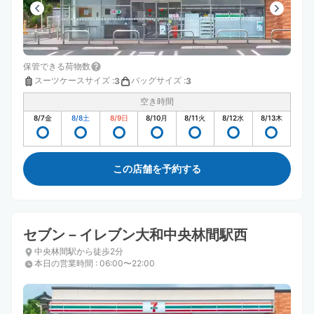
保管できる荷物数
スーツケースサイズ
:
バッグサイズ
:
3
3
空き時間
8/7
金
8/8
土
8/9
日
8/10
月
8/11
火
8/12
水
8/13
木
この店舗を予約する
セブン－イレブン大和中央林間駅西
中央林間駅から徒歩2分
本日の営業時間
:
06:00〜22:00