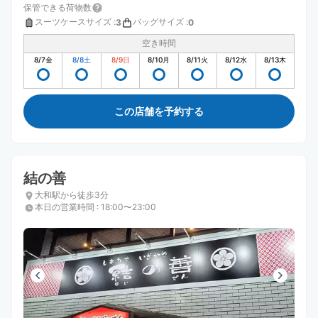
保管できる荷物数
スーツケースサイズ
:
バッグサイズ
:
3
0
空き時間
8/7
金
8/8
土
8/9
日
8/10
月
8/11
火
8/12
水
8/13
木
この店舗を予約する
結の善
大和駅から徒歩3分
本日の営業時間
:
18:00〜23:00