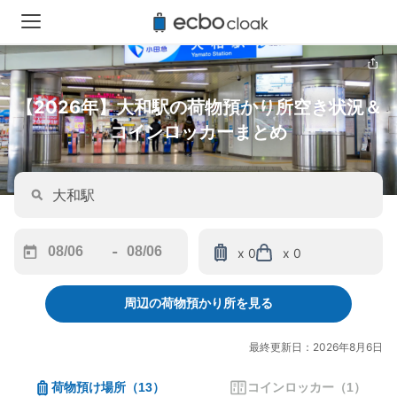
【2026年】大和駅の荷物預かり所空き状況＆
コインロッカーまとめ
-
x 0
x 0
Navigate
Navigate
forward
backward
周辺の荷物預かり所を見る
to
to
interact
interact
with
with
最終更新日：2026年8月6日
the
the
calendar
calendar
荷物預け場所
（
13
）
コインロッカー
（
1
）
and
and