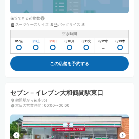
保管できる荷物数
スーツケースサイズ
:
バッグサイズ
:
5
5
空き時間
8/7
金
8/8
土
8/9
日
8/10
月
8/11
火
8/12
水
8/13
木
この店舗を予約する
セブン－イレブン大和鶴間駅東口
鶴間駅から徒歩3分
本日の営業時間
:
00:00〜00:00