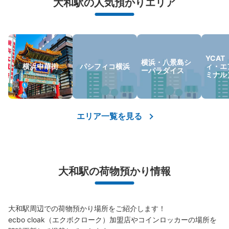
大和駅の人気預かりエリア
YCA
横浜・八景島シ
横浜中華街
パシフィコ横浜
ィ・エ
ーパラダイス
ミナル
エリア一覧を見る
大和駅の荷物預かり情報
大和駅周辺での荷物預かり場所をご紹介します！

ecbo cloak（エクボクローク）加盟店やコインロッカーの場所を