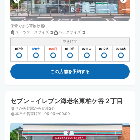
保管できる荷物数
スーツケースサイズ
:
バッグサイズ
:
2
2
空き時間
8/7
金
8/8
土
8/9
日
8/10
月
8/11
火
8/12
水
8/13
木
この店舗を予約する
セブン－イレブン海老名東柏ケ谷２丁目
さがみ野駅から徒歩2分
本日の営業時間
:
00:00〜00:00