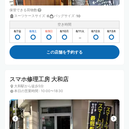
保管できる荷物数
スーツケースサイズ
:
バッグサイズ
:
6
10
空き時間
8/7
金
8/8
土
8/9
日
8/10
月
8/11
火
8/12
水
8/13
木
この店舗を予約する
スマホ修理工房 大和店
大和駅から徒歩5分
本日の営業時間
:
10:00〜18:30