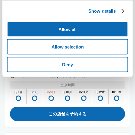
カラオケの鉄人 中央林間店
Show details
中央林間駅から徒歩1分
本日の営業時間
:
11:00〜06:00
Allow all
Allow selection
Deny
保管できる荷物数
スーツケースサイズ
:
バッグサイズ
:
10
10
空き時間
8/7
金
8/8
土
8/9
日
8/10
月
8/11
火
8/12
水
8/13
木
この店舗を予約する