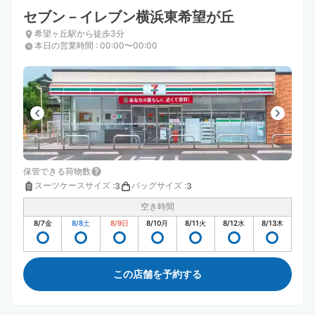
セブン－イレブン横浜東希望が丘
希望ヶ丘駅から徒歩3分
本日の営業時間
:
00:00〜00:00
保管できる荷物数
スーツケースサイズ
:
バッグサイズ
:
3
3
空き時間
8/7
金
8/8
土
8/9
日
8/10
月
8/11
火
8/12
水
8/13
木
この店舗を予約する