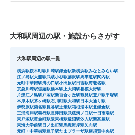
大和駅周辺の駅・施設からさがす
大和駅周辺の駅一覧
横浜駅
桜木町駅
川崎駅
鎌倉駅
新横浜駅
みなとみらい駅
江ノ島駅
大船駅
武蔵小杉駅
藤沢駅
馬車道駅
関内駅
元町中華街駅
溝の口駅
小田原駅
日吉駅
海老名駅
京急川崎駅
強羅駅
橋本駅
上大岡駅
相模大野駅
片瀬江ノ島駅
戸塚駅
新百合ヶ丘駅
鶴見駅
登戸駅
平塚駅
本厚木駅
茅ヶ崎駅
石川町駅
大和駅
日本大通り駅
伊勢原駅
菊名駅
長谷駅
辻堂駅
箱根湯本駅
北鎌倉駅
三浦海岸駅
善行駅
長津田駅
武蔵溝ノ口駅
十日市場駅
東戸塚駅
黄金町駅
阪東橋駅
鷺沼駅
汐入駅
新高島駅
東海大学前駅
日ノ出町駅
馬堀海岸駅
矢向駅
元町・中華街駅
逗子駅
たまプラーザ駅
横須賀中央駅