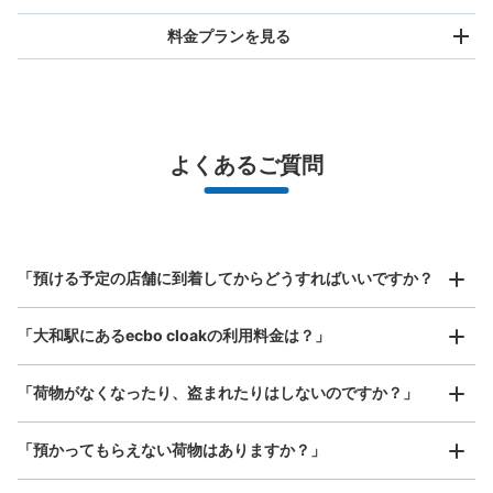
料金プランを見る
バッグサイズ
¥500
/
日
最大辺が45cm未満の大きさのお荷物（リュック、ハンド
よくあるご質問
バッグ、お手荷物など）
スマホからお店と日時を

全国1,000箇所以上と提携
指定して事前予約
相鉄線大和駅改札外コインロッカー
北は北海道から南は沖縄まで都市部を中心に全国で利用可能なサービスです
相鉄線大和駅駅から徒歩0分
スーツケースサイズ
本日の営業時間
:
04:00
〜
01:00
¥800
「預ける予定の店舗に到着してからどうすればいいですか？
/
日
改札を出てすぐのため分かりやすいです。小田急利用者は
相鉄出口まで迂回が必要。
最大辺が45cm以上の大きさのお荷物（スーツケース、楽
「大和駅にあるecbo cloakの利用料金は？」
器、ベビーカーなど）
「荷物がなくなったり、盗まれたりはしないのですか？」
好立地 / 好条件店舗も多数
お店で荷物の写真を

「預かってもらえない荷物はありますか？」
アクセスの良い駅ナカ店舗や24時間営業店舗等も多数提携しています
撮ってもらいチェックイン完了