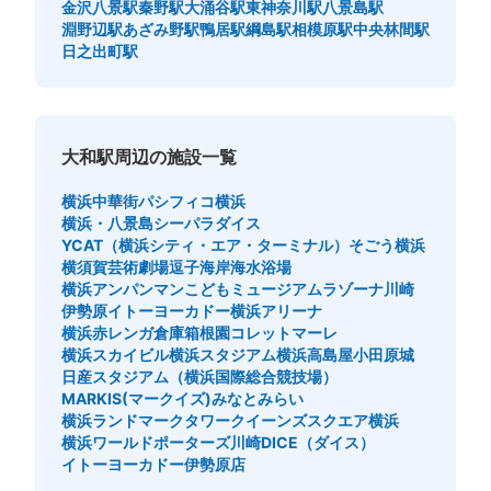
金沢八景駅
秦野駅
大涌谷駅
東神奈川駅
八景島駅
淵野辺駅
あざみ野駅
鴨居駅
綱島駅
相模原駅
中央林間駅
日之出町駅
大和駅周辺の施設一覧
横浜中華街
パシフィコ横浜
横浜・八景島シーパラダイス
YCAT（横浜シティ・エア・ターミナル）
そごう横浜
横須賀芸術劇場
逗子海岸海水浴場
横浜アンパンマンこどもミュージアム
ラゾーナ川崎
伊勢原イトーヨーカドー
横浜アリーナ
横浜赤レンガ倉庫
箱根園
コレットマーレ
横浜スカイビル
横浜スタジアム
横浜高島屋
小田原城
日産スタジアム（横浜国際総合競技場）
MARKIS(マークイズ)みなとみらい
横浜ランドマークタワー
クイーンズスクエア横浜
横浜ワールドポーターズ
川崎DICE（ダイス）
イトーヨーカドー伊勢原店