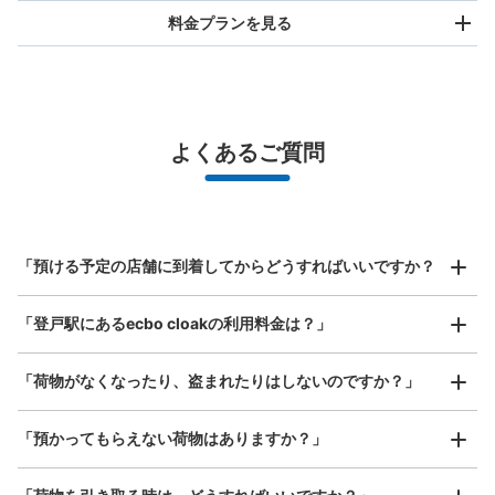
料金プランを見る
バッグサイズ
¥500
/
日
最大辺が45cm未満の大きさのお荷物（リュック、ハンド
よくあるご質問
バッグ、お手荷物など）
スマホからお店と日時を

全国1,000箇所以上と提携
指定して事前予約
北は北海道から南は沖縄まで都市部を中心に全国で利用可能なサービスです
スーツケースサイズ
¥800
「預ける予定の店舗に到着してからどうすればいいですか？
/
日
最大辺が45cm以上の大きさのお荷物（スーツケース、楽
「登戸駅にあるecbo cloakの利用料金は？」
器、ベビーカーなど）
「荷物がなくなったり、盗まれたりはしないのですか？」
好立地 / 好条件店舗も多数
お店で荷物の写真を

「預かってもらえない荷物はありますか？」
改札内1番線階段脇
アクセスの良い駅ナカ店舗や24時間営業店舗等も多数提携しています
撮ってもらいチェックイン完了
登戸駅から徒歩0 m
本日の営業時間 06:00〜22:00