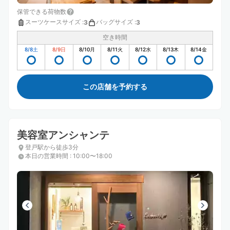
保管できる荷物数
スーツケースサイズ
:
バッグサイズ
:
3
3
空き時間
8/8
土
8/9
日
8/10
月
8/11
火
8/12
水
8/13
木
8/14
金
この店舗を予約する
美容室アンシャンテ
登戸駅から徒歩3分
本日の営業時間
:
10:00〜18:00