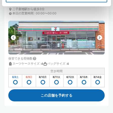
セブン－イレブン二子新地
二子新地駅から徒歩3分
本日の営業時間
:
00:00〜00:00
保管できる荷物数
スーツケースサイズ
:
バッグサイズ
:
4
4
空き時間
8/8
土
8/9
日
8/10
月
8/11
火
8/12
水
8/13
木
8/14
金
この店舗を予約する