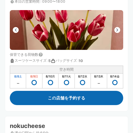
本日の営業時間
:
09:00〜18:00
保管できる荷物数
スーツケースサイズ
:
バッグサイズ
:
5
10
空き時間
8/8
土
8/9
日
8/10
月
8/11
火
8/12
水
8/13
木
8/14
金
この店舗を予約する
nokucheese
溝の口駅から徒歩5分