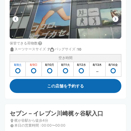
保管できる荷物数
スーツケースサイズ
:
バッグサイズ
:
7
10
空き時間
8/8
土
8/9
日
8/10
月
8/11
火
8/12
水
8/13
木
8/14
金
この店舗を予約する
セブン－イレブン川崎梶ヶ谷駅入口
梶が谷駅から徒歩4分
本日の営業時間
:
00:00〜00:00