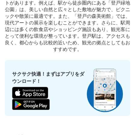
トがあります。例えば、駅から徒歩圏内にある「登戸緑地
小田急登戸駅駅から徒歩2分
公園」は、美しい自然と広々とした敷地が魅力で、ピクニ
本日の営業時間
:
00:00
〜
00:00
ックや散策に最適です。また、「登戸の森美術館」では、
小田急の駐輪場奥にあるコインロッカーです。北口改札脇
現代アートの展示を楽しむことができます。さらに、駅周
の階段を降りると案内板があります。駐輪場を利用しなく
辺には多くの飲食店やショッピング施設もあり、観光客に
とも使用可能です。駅周辺のロッカーとしては価格が非常
とって便利な環境が整っています。登戸駅は、アクセスも
に安いです。
良く、都心からも比較的近いため、観光の拠点としてもお
すすめです。
サクサク快適！まずはアプリをダ
ウンロード！
保管できる荷物数
中
:
3
/
¥100
小
:
20
/
¥100
支払い方法
現金
このコインロッカーの位置を見る