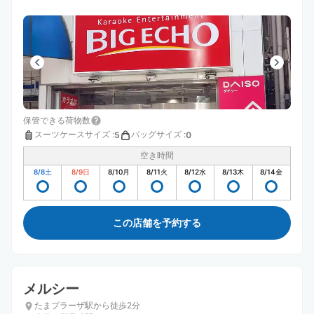
保管できる荷物数
スーツケースサイズ
:
バッグサイズ
:
5
0
空き時間
8/8
土
8/9
日
8/10
月
8/11
火
8/12
水
8/13
木
8/14
金
この店舗を予約する
メルシー
たまプラーザ駅から徒歩2分