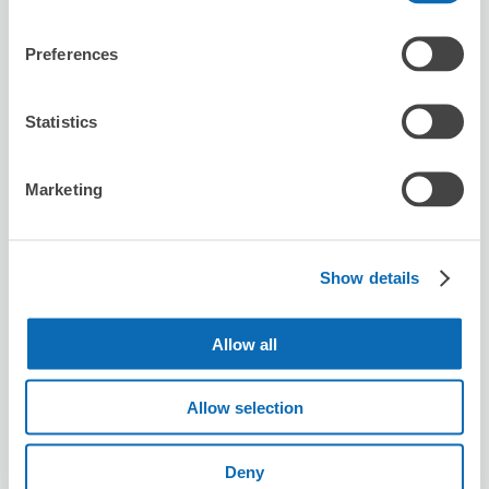
Farbe
たまプラーザ駅から徒歩2分
本日の営業時間
:
09:00〜21:00
Preferences
Statistics
Marketing
保管できる荷物数
スーツケースサイズ
:
バッグサイズ
:
3
3
Show details
空き時間
8/8
土
8/9
日
8/10
月
8/11
火
8/12
水
8/13
木
8/14
金
Allow all
この店舗を予約する
Allow selection
Deny