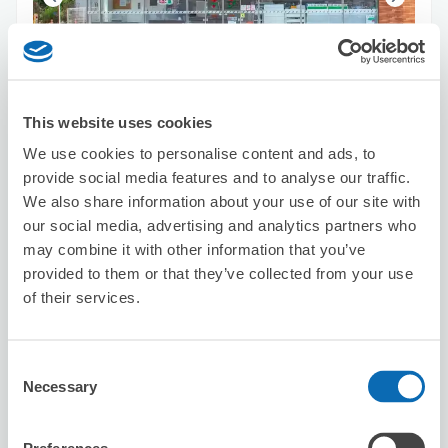
保管できる荷物数
スーツケースサイズ
:
バッグサイズ
:
4
4
This website uses cookies
空き時間
We use cookies to personalise content and ads, to
8/9
日
8/10
月
8/11
火
8/12
水
8/13
木
8/14
金
8/15
土
provide social media features and to analyse our traffic.
We also share information about your use of our site with
our social media, advertising and analytics partners who
この店舗を予約する
may combine it with other information that you’ve
provided to them or that they’ve collected from your use
of their services.
セブン－イレブン横浜コレットマーレ店
桜木町駅から徒歩1分
本日の営業時間
:
09:00〜00:00
Consent
Necessary
Selection