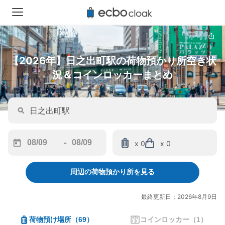
【2026年】日之出町駅の荷物預かり所空き状
況＆コインロッカーまとめ
-
x 0
x 0
Navigate
Navigate
forward
backward
周辺の荷物預かり所を見る
to
to
interact
interact
with
with
最終更新日：2026年8月9日
the
the
calendar
calendar
荷物預け場所
（
69
）
コインロッカー
（
1
）
and
and