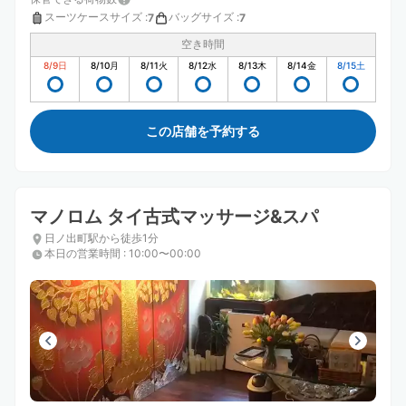
スーツケースサイズ
:
バッグサイズ
:
7
7
空き時間
8/9
日
8/10
月
8/11
火
8/12
水
8/13
木
8/14
金
8/15
土
この店舗を予約する
マノロム タイ古式マッサージ&スパ
日ノ出町駅から徒歩1分
本日の営業時間
:
10:00〜00:00