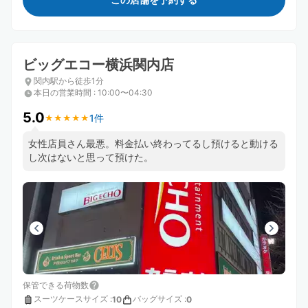
ビッグエコー横浜関内店
関内駅から徒歩1分
本日の営業時間
:
10:00〜04:30
5.0
1件
★
★
★
★
★
★
★
★
★
★
女性店員さん最悪。料金払い終わってるし預けると動ける
し次はないと思って預けた。
保管できる荷物数
スーツケースサイズ
:
バッグサイズ
:
10
0