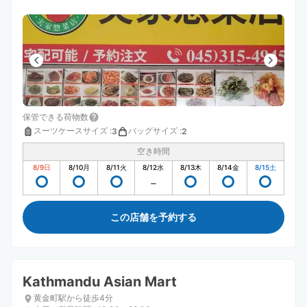
保管できる荷物数
スーツケースサイズ
:
バッグサイズ
:
3
2
空き時間
8/9
日
8/10
月
8/11
火
8/12
水
8/13
木
8/14
金
8/15
土
この店舗を予約する
Kathmandu Asian Mart
黄金町駅から徒歩4分