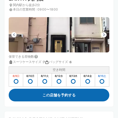
関内駅から徒歩2分
本日の営業時間
:
09:00〜18:00
保管できる荷物数
スーツケースサイズ
:
バッグサイズ
:
7
6
空き時間
8/9
日
8/10
月
8/11
火
8/12
水
8/13
木
8/14
金
8/15
土
この店舗を予約する