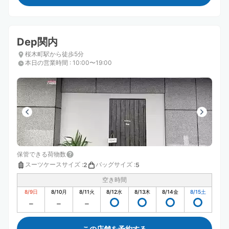
Dep関内
桜木町駅から徒歩5分
本日の営業時間
:
10:00〜19:00
保管できる荷物数
スーツケースサイズ
:
バッグサイズ
:
2
5
空き時間
8/9
日
8/10
月
8/11
火
8/12
水
8/13
木
8/14
金
8/15
土
この店舗を予約する