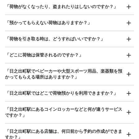
「荷物がなくなったり、盗まれたりはしないのですか？」
好立地 / 好条件店舗も多数
お店で荷物の写真を

「預かってもらえない荷物はありますか？」
アクセスの良い駅ナカ店舗や24時間営業店舗等も多数提携しています
撮ってもらいチェックイン完了
「荷物を引き取る時は、どうすればいいですか？」
「どこに荷物は保管されるのですか？」
保管できる荷物数
大
:
3
/
¥300
小
:
15
/
¥200
「日之出町駅でベビーカーや大型スポーツ用品、楽器類を預
かってもらえる場所はありますか？」
支払い方法
現金
どんなサイズの荷物もOK
「日之出町駅ではどこで荷物預かりを利用できますか？」
このコインロッカーの位置を見る
手ぶらで1日快適に！
楽器、ベビーカー、ゴルフバッグ等、1人が持てる大きさの荷物であればどんなサイズでも
OK
「日之出町駅にあるコインロッカーなどと何が違うサービス
ですか？」
「日之出町駅にある店舗は、何日前から予約の作成ができま
すか？」