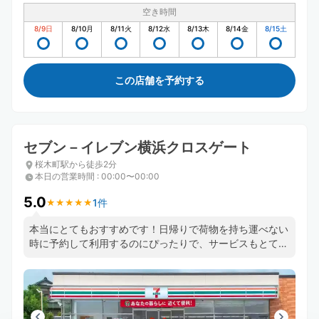
空き時間
8/9
日
8/10
月
8/11
火
8/12
水
8/13
木
8/14
金
8/15
土
この店舗を予約する
セブン－イレブン横浜クロスゲート
桜木町駅から徒歩2分
本日の営業時間
:
00:00〜00:00
5.0
1件
★
★
★
★
★
★
★
★
★
★
本当にとてもおすすめです！日帰りで荷物を持ち運べない
時に予約して利用するのにぴったりで、サービスもとても
良くてすごく便利です。