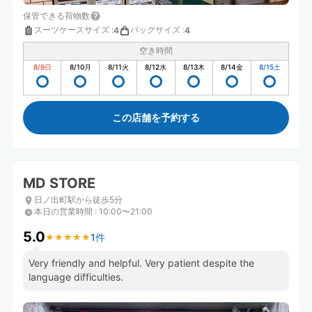
保管できる荷物数
スーツケースサイズ
:
バッグサイズ
:
4
4
空き時間
8/9
日
8/10
月
8/11
火
8/12
水
8/13
木
8/14
金
8/15
土
この店舗を予約する
MD STORE
日ノ出町駅から徒歩5分
本日の営業時間
:
10:00〜21:00
5.0
1件
★
★
★
★
★
★
★
★
★
★
Very friendly and helpful. Very patient despite the
language difficulties.