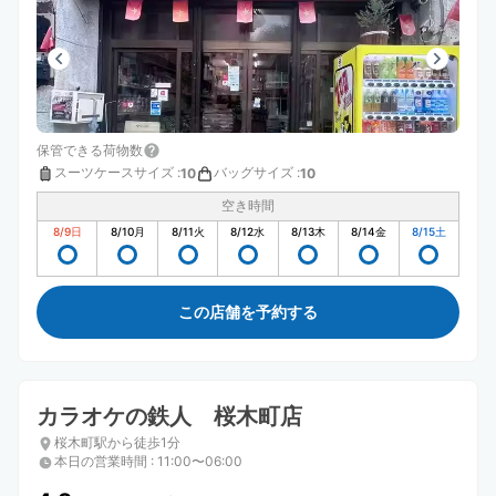
保管できる荷物数
スーツケースサイズ
:
バッグサイズ
:
10
10
空き時間
8/9
日
8/10
月
8/11
火
8/12
水
8/13
木
8/14
金
8/15
土
この店舗を予約する
カラオケの鉄人 桜木町店
桜木町駅から徒歩1分
本日の営業時間
:
11:00〜06:00