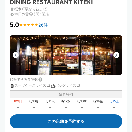
DINING RESTAURANT KITEKI
桜木町駅から徒歩1分
本日の営業時間
:
閉店
5.0
26件
★
★
★
★
★
★
★
★
★
★
保管できる荷物数
スーツケースサイズ
:
バッグサイズ
:
3
2
空き時間
8/9
日
8/10
月
8/11
火
8/12
水
8/13
木
8/14
金
8/15
土
この店舗を予約する