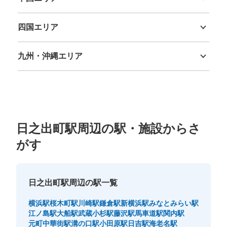
鳥取県
島根県
岡山県
広島県
山口県
四国エリア
徳島県
香川県
愛媛県
高知県
九州・沖縄エリア
福岡県
佐賀県
長崎県
熊本県
大分県
宮崎県
鹿児島県
沖縄県
日之出町駅周辺の駅・施設からさ
がす
日之出町駅周辺の駅一覧
横浜駅
桜木町駅
川崎駅
鎌倉駅
新横浜駅
みなとみらい駅
江ノ島駅
大船駅
武蔵小杉駅
藤沢駅
馬車道駅
関内駅
元町中華街駅
溝の口駅
小田原駅
日吉駅
海老名駅