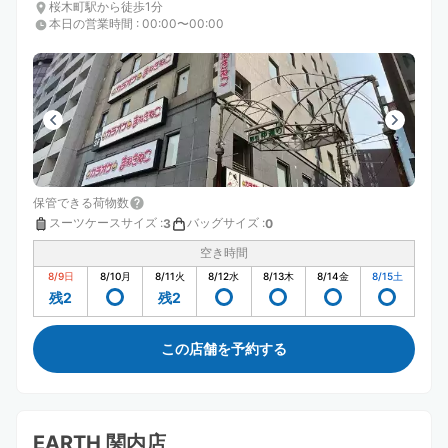
桜木町駅から徒歩1分
本日の営業時間
:
00:00〜00:00
保管できる荷物数
スーツケースサイズ
:
バッグサイズ
:
3
0
空き時間
8/9
日
8/10
月
8/11
火
8/12
水
8/13
木
8/14
金
8/15
土
残2
残2
この店舗を予約する
EARTH 関内店