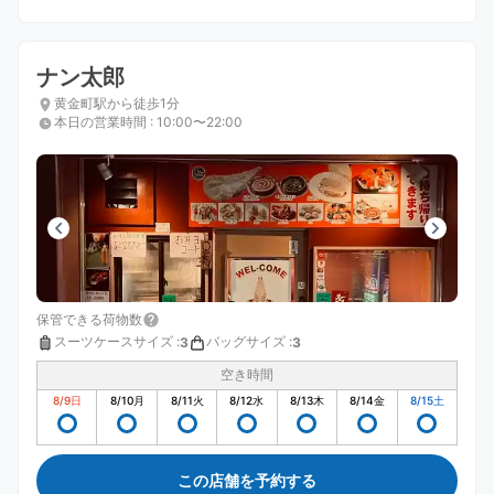
ナン太郎
黄金町駅から徒歩1分
本日の営業時間
:
10:00〜22:00
保管できる荷物数
スーツケースサイズ
:
バッグサイズ
:
3
3
空き時間
8/9
日
8/10
月
8/11
火
8/12
水
8/13
木
8/14
金
8/15
土
この店舗を予約する