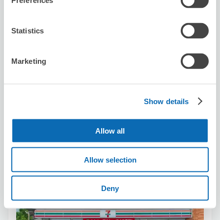
Preferences
Statistics
保管できる荷物数
スーツケースサイズ
:
バッグサイズ
:
3
3
Marketing
空き時間
8/9
日
8/10
月
8/11
火
8/12
水
8/13
木
8/14
金
8/15
土
残2
Show details
この店舗を予約する
Allow all
Allow selection
セブン－イレブン横浜太田町６丁目
馬車道駅から徒歩2分
本日の営業時間
:
10:00〜22:00
Deny