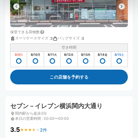
保管できる荷物数
スーツケースサイズ
:
バッグサイズ
:
3
3
空き時間
8/9
日
8/10
月
8/11
火
8/12
水
8/13
木
8/14
金
8/15
土
この店舗を予約する
セブン－イレブン横浜関内大通り
関内駅から徒歩2分
本日の営業時間
:
00:00〜00:00
3.5
2件
★
★
★
★
★
★
★
★
★
★