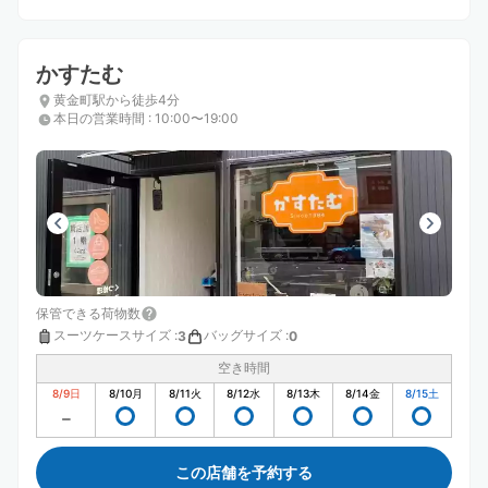
かすたむ
黄金町駅から徒歩4分
本日の営業時間
:
10:00〜19:00
保管できる荷物数
スーツケースサイズ
:
バッグサイズ
:
3
0
空き時間
8/9
日
8/10
月
8/11
火
8/12
水
8/13
木
8/14
金
8/15
土
この店舗を予約する