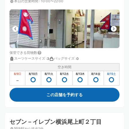
本日の営業時間
:
10:00〜22:00
保管できる荷物数
スーツケースサイズ
:
バッグサイズ
:
3
0
空き時間
8/9
日
8/10
月
8/11
火
8/12
水
8/13
木
8/14
金
8/15
土
この店舗を予約する
セブン－イレブン横浜尾上町２丁目
関内駅から徒歩1分