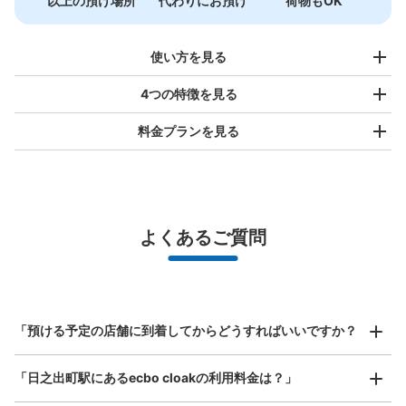
以上の預け場所
代わりにお預け
荷物もOK
使い方を見る
4つの特徴を見る
料金プランを見る
バッグサイズ
¥500
/
日
最大辺が45cm未満の大きさのお荷物（リュック、ハンド
よくあるご質問
バッグ、お手荷物など）
スマホからお店と日時を

全国1,000箇所以上と提携
指定して事前予約
京急日之出町駅近隣コインロッカー
北は北海道から南は沖縄まで都市部を中心に全国で利用可能なサービスです
京急日之出町駅駅から徒歩1分
スーツケースサイズ
本日の営業時間
:
04:00
〜
01:00
¥800
「預ける予定の店舗に到着してからどうすればいいですか？
/
日
駅中にはロッカー無し、改札を出て大通りに出ると目の前
のマンション外壁にコインロッカーの案内板がありまし
最大辺が45cm以上の大きさのお荷物（スーツケース、楽
「日之出町駅にあるecbo cloakの利用料金は？」
器、ベビーカーなど）
た。ロッカー自体はマンションの裏路地にあります。鍵タ
イプのロッカーです。