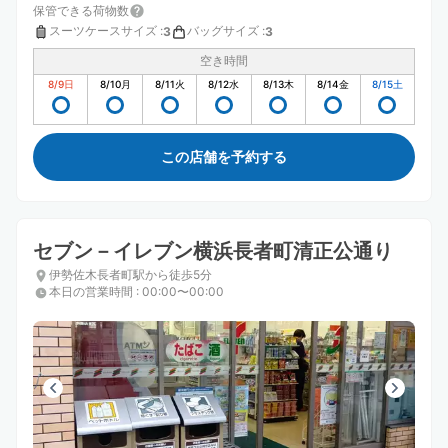
保管できる荷物数
スーツケースサイズ
:
バッグサイズ
:
3
3
空き時間
8/9
日
8/10
月
8/11
火
8/12
水
8/13
木
8/14
金
8/15
土
この店舗を予約する
セブン－イレブン横浜長者町清正公通り
伊勢佐木長者町駅から徒歩5分
本日の営業時間
:
00:00〜00:00