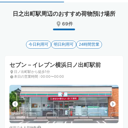
select
select
a
a
日之出町駅周辺のおすすめ荷物預け場所
date.
date.
Press
Press
69件
the
the
question
question
mark
mark
key
今日利用可
key
明日利用可
24時間営業
to
to
get
get
the
the
セブン－イレブン横浜日ノ出町駅前
keyboard
keyboard
日ノ出町駅から徒歩1分
shortcuts
shortcuts
本日の営業時間
:
00:00〜00:00
for
for
changing
changing
dates.
dates.
保管できる荷物数