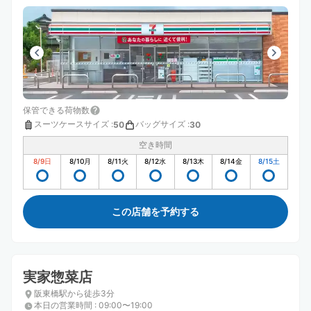
保管できる荷物数
スーツケースサイズ
:
バッグサイズ
:
50
30
空き時間
8/9
日
8/10
月
8/11
火
8/12
水
8/13
木
8/14
金
8/15
土
この店舗を予約する
実家惣菜店
阪東橋駅から徒歩3分
本日の営業時間
:
09:00〜19:00