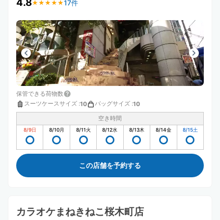
4.8
17件
★
★
★
★
★
★
★
★
★
★
保管できる荷物数
スーツケースサイズ
:
バッグサイズ
:
10
10
空き時間
8/9
日
8/10
月
8/11
火
8/12
水
8/13
木
8/14
金
8/15
土
この店舗を予約する
カラオケまねきねこ桜木町店