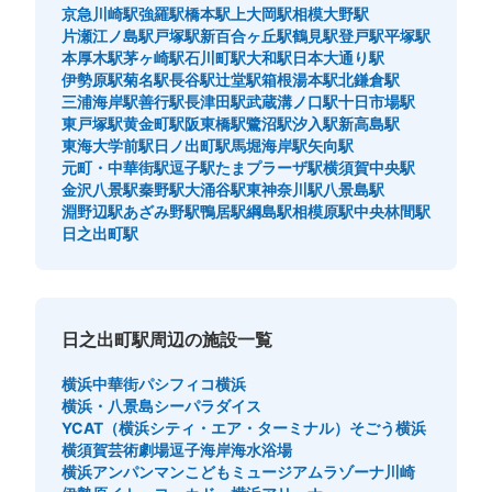
京急川崎駅
強羅駅
橋本駅
上大岡駅
相模大野駅
片瀬江ノ島駅
戸塚駅
新百合ヶ丘駅
鶴見駅
登戸駅
平塚駅
本厚木駅
茅ヶ崎駅
石川町駅
大和駅
日本大通り駅
伊勢原駅
菊名駅
長谷駅
辻堂駅
箱根湯本駅
北鎌倉駅
三浦海岸駅
善行駅
長津田駅
武蔵溝ノ口駅
十日市場駅
東戸塚駅
黄金町駅
阪東橋駅
鷺沼駅
汐入駅
新高島駅
東海大学前駅
日ノ出町駅
馬堀海岸駅
矢向駅
元町・中華街駅
逗子駅
たまプラーザ駅
横須賀中央駅
金沢八景駅
秦野駅
大涌谷駅
東神奈川駅
八景島駅
淵野辺駅
あざみ野駅
鴨居駅
綱島駅
相模原駅
中央林間駅
日之出町駅
日之出町駅周辺の施設一覧
横浜中華街
パシフィコ横浜
横浜・八景島シーパラダイス
YCAT（横浜シティ・エア・ターミナル）
そごう横浜
横須賀芸術劇場
逗子海岸海水浴場
横浜アンパンマンこどもミュージアム
ラゾーナ川崎