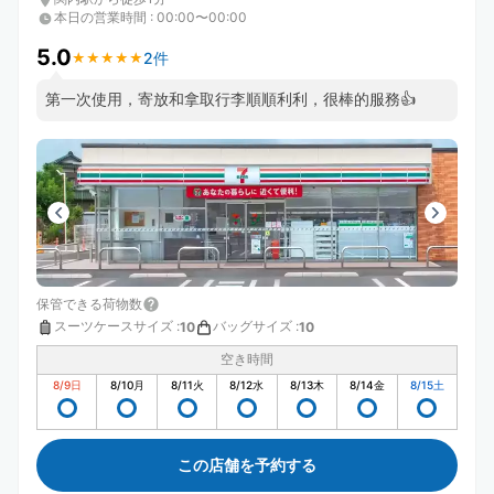
本日の営業時間
:
00:00〜00:00
5.0
2件
★
★
★
★
★
★
★
★
★
★
第一次使用，寄放和拿取行李順順利利，很棒的服務👍
保管できる荷物数
スーツケースサイズ
:
バッグサイズ
:
10
10
空き時間
8/9
日
8/10
月
8/11
火
8/12
水
8/13
木
8/14
金
8/15
土
この店舗を予約する