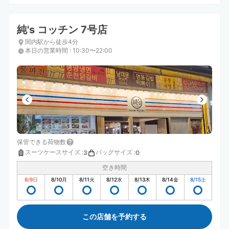
純's コッチン 7号店
関内駅から徒歩4分
本日の営業時間
:
10:30〜22:00
保管できる荷物数
スーツケースサイズ
:
バッグサイズ
:
3
0
空き時間
8/9
日
8/10
月
8/11
火
8/12
水
8/13
木
8/14
金
8/15
土
この店舗を予約する