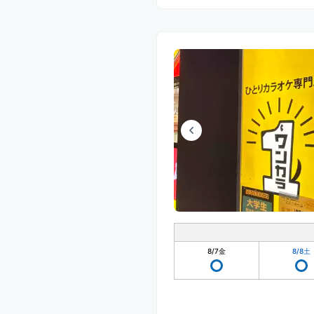
8/7
金
8/8
土