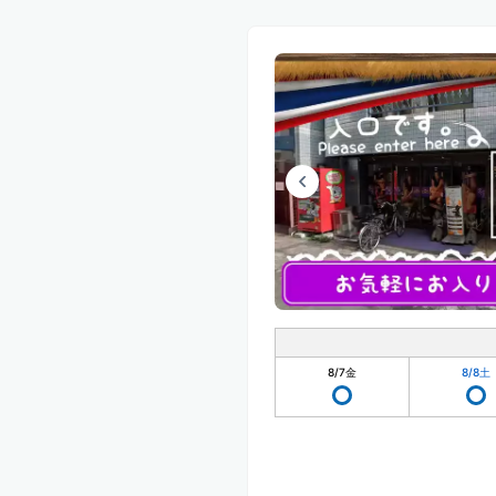
8/7
金
8/8
土