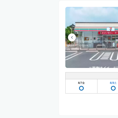
8/7
金
8/8
土