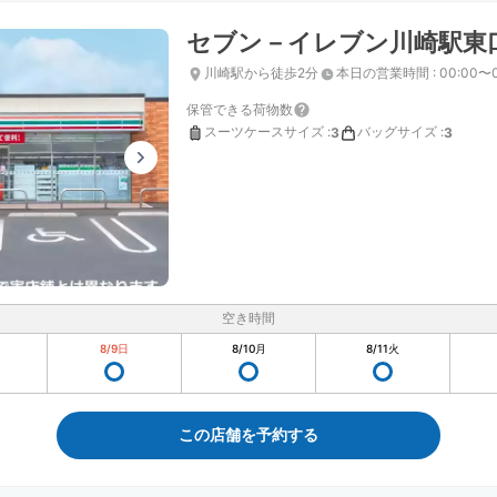
セブン－イレブン川崎駅東
川崎駅から徒歩2分
本日の営業時間
:
00:00〜
保管できる荷物数
スーツケースサイズ
:
バッグサイズ
:
3
3
空き時間
8/9
日
8/10
月
8/11
火
この店舗を予約する