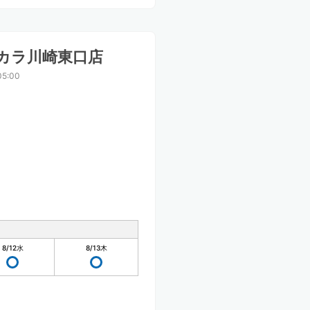
カラ川崎東口店
5:00
8/12
水
8/13
木