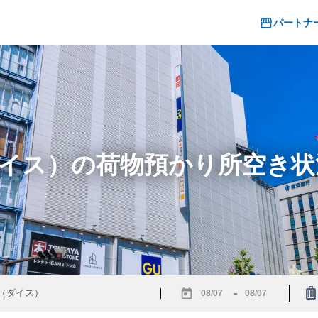
パートナ
E（ダイス）の荷物預かり所空き
-
Navigate
Navigate