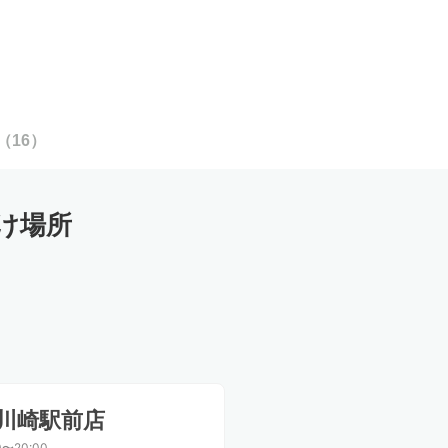
（
16
）
け場所
川崎駅前店
0〜20:00