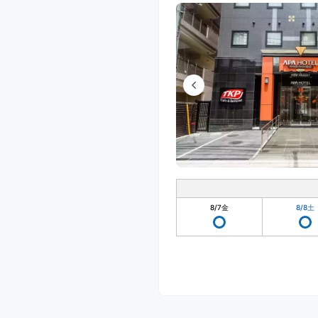
8/7
金
8/8
土