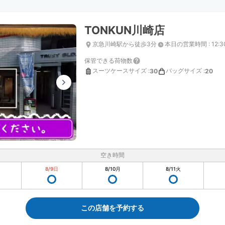
TONKUN川崎店
京急川崎駅から徒歩3分
本日の営業時間
:
12:
保管できる荷物数
スーツケースサイズ
:
バッグサイズ
:
30
20
空き時間
8/9
日
8/10
月
8/11
火
この店舗を予約する