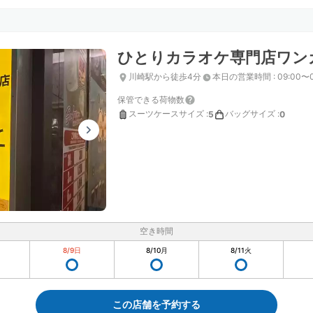
ひとりカラオケ専門店ワン
川崎駅から徒歩4分
本日の営業時間
:
09:00〜0
保管できる荷物数
スーツケースサイズ
:
バッグサイズ
:
5
0
空き時間
8/9
日
8/10
月
8/11
火
この店舗を予約する