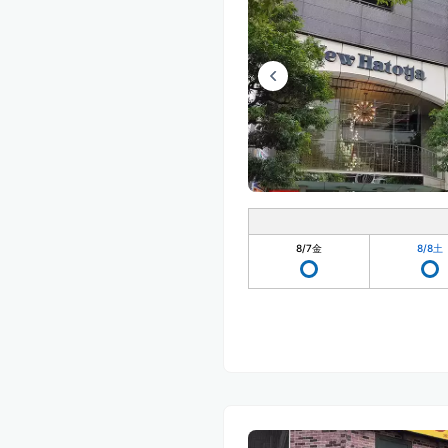
8/7
金
8/8
土