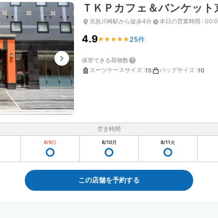
ＴＫＰカフェ＆バンケット
京急川崎駅から徒歩4分
本日の営業時間
:
00:
4.9
25件
★
★
★
★
★
★
★
★
★
★
保管できる荷物数
スーツケースサイズ
:
バッグサイズ
:
15
10
空き時間
8/9
日
8/10
月
8/11
火
この店舗を予約する