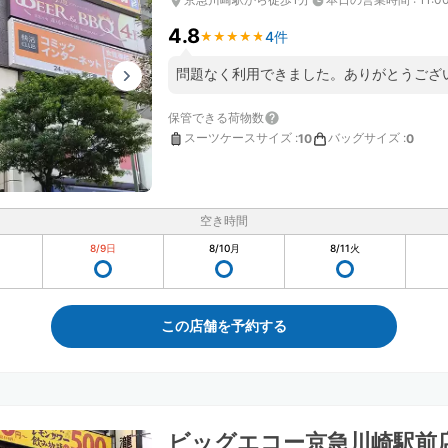
4.8
4件
★
★
★
★
★
★
★
★
★
★
問題なく利用できました。ありがとうござ
保管できる荷物数
スーツケースサイズ
:
バッグサイズ
:
10
0
空き時間
8/9
日
8/10
月
8/11
火
この店舗を予約する
ビッグエコー京急川崎駅前