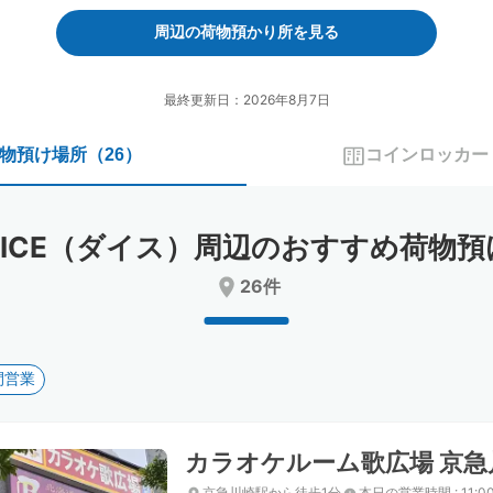
forward
backward
to
to
周辺の荷物預かり所を見る
interact
interact
with
with
the
the
最終更新日：2026年8月7日
calendar
calendar
and
and
物預け場所
（
26
）
コインロッカー
select
select
a
a
date.
date.
Press
Press
DICE（ダイス）周辺のおすすめ荷物預
the
the
question
question
26件
mark
mark
key
key
to
to
get
get
間営業
the
the
keyboard
keyboard
shortcuts
shortcuts
for
for
カラオケルーム歌広場 京急
changing
changing
dates.
dates.
京急川崎駅から徒歩1分
本日の営業時間
:
11:0