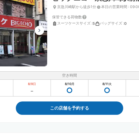
京急川崎駅から徒歩1分
本日の営業時間
:
09:
保管できる荷物数
スーツケースサイズ
:
バッグサイズ
:
5
0
空き時間
8/9
日
8/10
月
8/11
火
この店舗を予約する