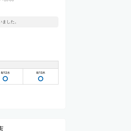
いました。
8/12
水
8/13
木
店