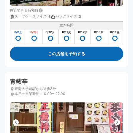
保管できる荷物数
スーツケースサイズ
:
バッグサイズ
:
3
0
空き時間
8/8
土
8/9
日
8/10
月
8/11
火
8/12
水
8/13
木
8/14
金
この店舗を予約する
青藍亭
東海大学前駅から徒歩3分
本日の営業時間
:
10:00〜22:00