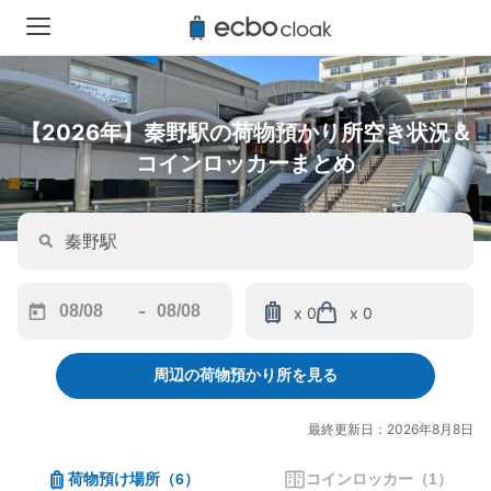
【2026年】秦野駅の荷物預かり所空き状況＆
コインロッカーまとめ
-
x 0
x 0
Navigate
Navigate
forward
backward
周辺の荷物預かり所を見る
to
to
interact
interact
with
with
最終更新日：2026年8月8日
the
the
calendar
calendar
荷物預け場所
（
6
）
コインロッカー
（
1
）
and
and