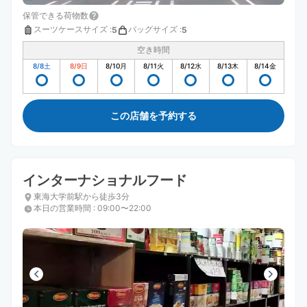
保管できる荷物数
スーツケースサイズ
:
バッグサイズ
:
5
5
空き時間
8/8
土
8/9
日
8/10
月
8/11
火
8/12
水
8/13
木
8/14
金
この店舗を予約する
インターナショナルフード
東海大学前駅から徒歩3分
本日の営業時間
:
09:00〜22:00