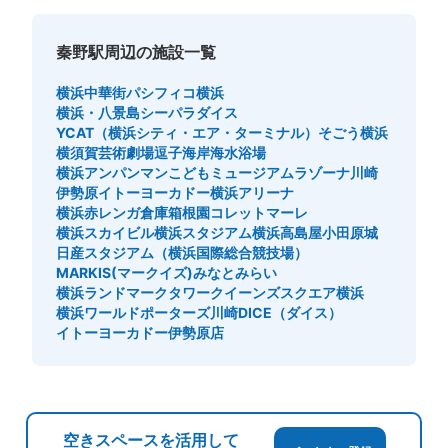
秦野駅周辺の施設一覧
横浜中華街
パシフィコ横浜
横浜・八景島シーパラダイス
YCAT（横浜シティ・エア・ターミナル）
そごう横浜
横須賀芸術劇場
逗子海岸海水浴場
横浜アンパンマンこどもミュージアム
ラゾーナ川崎
伊勢原イトーヨーカドー
横浜アリーナ
横浜赤レンガ倉庫
箱根園
コレットマーレ
横浜スカイビル
横浜スタジアム
横浜高島屋
小田原城
日産スタジアム（横浜国際総合競技場）
MARKIS(マークイズ)みなとみらい
横浜ランドマークタワー
クイーンズスクエア横浜
横浜ワールドポーターズ
川崎DICE（ダイス）
イトーヨーカドー伊勢原店
空きスペースを活用して