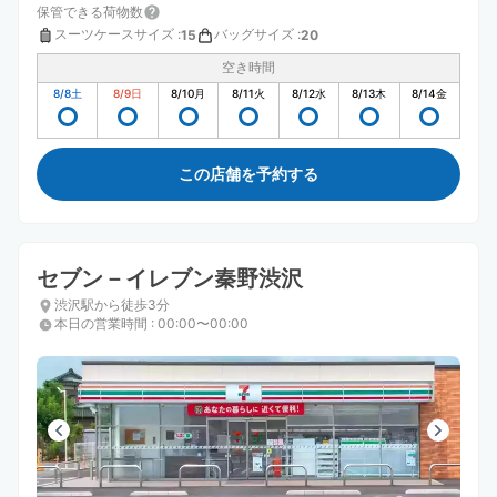
保管できる荷物数
スーツケースサイズ
:
バッグサイズ
:
15
20
空き時間
8/8
土
8/9
日
8/10
月
8/11
火
8/12
水
8/13
木
8/14
金
この店舗を予約する
セブン－イレブン秦野渋沢
渋沢駅から徒歩3分
本日の営業時間
:
00:00〜00:00