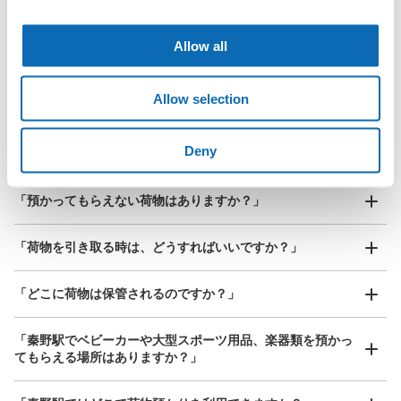
小田急秦野駅改札外コインロッカー
北は北海道から南は沖縄まで都市部を中心に全国で利用可能なサービスです
小田急秦野駅駅から徒歩1分
スーツケースサイズ
Allow all
本日の営業時間
:
05:00
〜
00:30
¥800
「預ける予定の店舗に到着してからどうすればいいですか？
/
日
改札を出て左側、南口方面に進み、観光案内所の隣のスペ
ースにコインロッカーがあります。
最大辺が45cm以上の大きさのお荷物（スーツケース、楽
Allow selection
「秦野駅にあるecbo cloakの利用料金は？」
器、ベビーカーなど）
Deny
「荷物がなくなったり、盗まれたりはしないのですか？」
好立地 / 好条件店舗も多数
お店で荷物の写真を

「預かってもらえない荷物はありますか？」
アクセスの良い駅ナカ店舗や24時間営業店舗等も多数提携しています
撮ってもらいチェックイン完了
「荷物を引き取る時は、どうすればいいですか？」
「どこに荷物は保管されるのですか？」
保管できる荷物数
大
:
2
/
¥600
中
:
2
/
¥500
小
:
28
/
¥400
支払い方法
「秦野駅でベビーカーや大型スポーツ用品、楽器類を預かっ
現金, ICカード
てもらえる場所はありますか？」
このコインロッカーの位置を見る
どんなサイズの荷物もOK