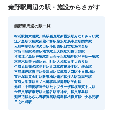
秦野駅周辺の駅・施設からさがす
秦野駅周辺の駅一覧
横浜駅
桜木町駅
川崎駅
鎌倉駅
新横浜駅
みなとみらい駅
江ノ島駅
大船駅
武蔵小杉駅
藤沢駅
馬車道駅
関内駅
元町中華街駅
溝の口駅
小田原駅
日吉駅
海老名駅
京急川崎駅
強羅駅
橋本駅
上大岡駅
相模大野駅
片瀬江ノ島駅
戸塚駅
新百合ヶ丘駅
鶴見駅
登戸駅
平塚駅
本厚木駅
茅ヶ崎駅
石川町駅
大和駅
日本大通り駅
伊勢原駅
菊名駅
長谷駅
辻堂駅
箱根湯本駅
北鎌倉駅
三浦海岸駅
善行駅
長津田駅
武蔵溝ノ口駅
十日市場駅
東戸塚駅
黄金町駅
阪東橋駅
鷺沼駅
汐入駅
新高島駅
東海大学前駅
日ノ出町駅
馬堀海岸駅
矢向駅
元町・中華街駅
逗子駅
たまプラーザ駅
横須賀中央駅
金沢八景駅
秦野駅
大涌谷駅
東神奈川駅
八景島駅
淵野辺駅
あざみ野駅
鴨居駅
綱島駅
相模原駅
中央林間駅
日之出町駅