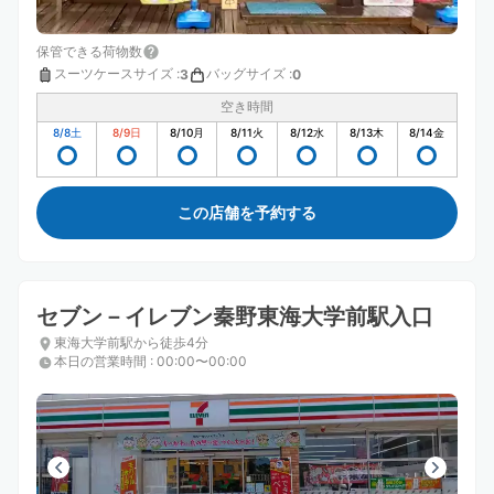
保管できる荷物数
スーツケースサイズ
:
バッグサイズ
:
3
0
空き時間
8/8
土
8/9
日
8/10
月
8/11
火
8/12
水
8/13
木
8/14
金
この店舗を予約する
セブン－イレブン秦野東海大学前駅入口
東海大学前駅から徒歩4分
本日の営業時間
:
00:00〜00:00