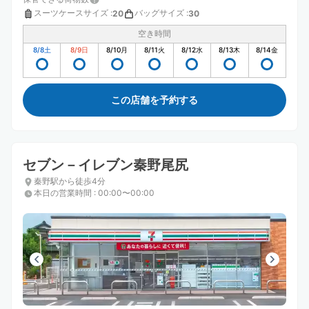
スーツケースサイズ
:
バッグサイズ
:
20
30
空き時間
8/8
土
8/9
日
8/10
月
8/11
火
8/12
水
8/13
木
8/14
金
この店舗を予約する
セブン－イレブン秦野尾尻
秦野駅から徒歩4分
本日の営業時間
:
00:00〜00:00