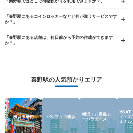
「秦野駅ではどこで荷物預かりを利用できますか？」
手ぶらで1日快適に！
楽器、ベビーカー、ゴルフバッグ等、1人が持てる大きさの荷物であればどんなサイズでも
OK
「秦野駅にあるコインロッカーなどと何が違うサービスです
か？」
「秦野駅にある店舗は、何日前から予約の作成ができます
か？」
万が一に備えた安心補償
荷物の破損、盗難等万が一に備えた保証も完備で安心
秦野駅の人気預かりエリア
YCA
横浜・八景島シ
横浜中華街
パシフィコ横浜
ィ・エ
ーパラダイス
ミナル