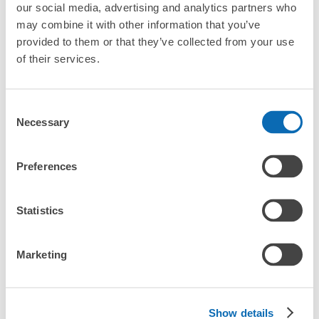
our social media, advertising and analytics partners who
may combine it with other information that you’ve
provided to them or that they’ve collected from your use
of their services.
全国1000箇所
コインロッカー
どんなサイズの
Consent
以上の預け場所
代わりにお預け
荷物もOK
Necessary
Selection
使い方を見る
Preferences
4つの特徴を見る
Statistics
料金プランを見る
バッグサイズ
Marketing
¥500
/
日
最大辺が45cm未満の大きさのお荷物（リュック、ハンド
よくあるご質問
バッグ、お手荷物など）
スマホからお店と日時を

全国1,000箇所以上と提携
Show details
指定して事前予約