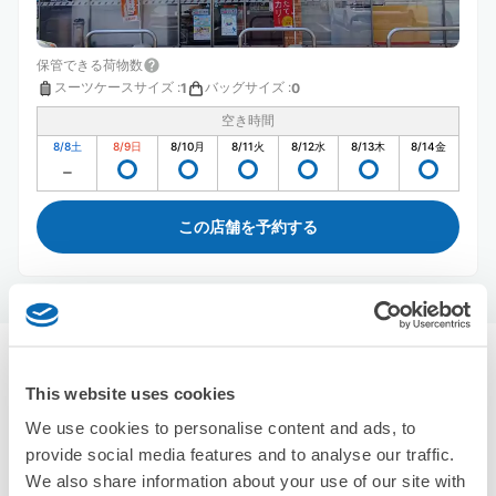
保管できる荷物数
スーツケースサイズ
:
バッグサイズ
:
1
0
空き時間
8/8
土
8/9
日
8/10
月
8/11
火
8/12
水
8/13
木
8/14
金
この店舗を予約する
秦野駅周辺のおすすめコインロッカー
This website uses cookies
1件
エクボクロークを使って荷物を預けよう
We use cookies to personalise content and ads, to
provide social media features and to analyse our traffic.
We also share information about your use of our site with