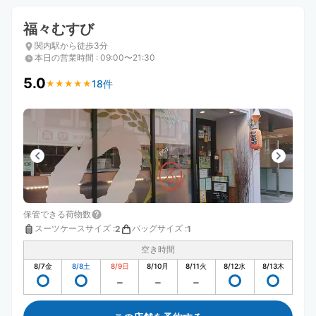
福々むすび
関内駅から徒歩3分
本日の営業時間
:
09:00〜21:30
5.0
18件
★
★
★
★
★
★
★
★
★
★
保管できる荷物数
スーツケースサイズ
:
バッグサイズ
:
2
1
空き時間
8/7
金
8/8
土
8/9
日
8/10
月
8/11
火
8/12
水
8/13
木