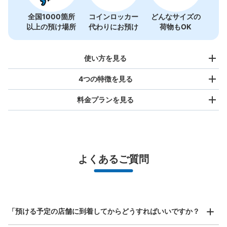
全国1000箇所
コインロッカー
どんなサイズの
以上の預け場所
代わりにお預け
荷物もOK
使い方を見る
4つの特徴を見る
料金プランを見る
バッグサイズ
¥500
/
日
最大辺が45cm未満の大きさのお荷物（リュック、ハンド
よくあるご質問
バッグ、お手荷物など）
スマホからお店と日時を

全国1,000箇所以上と提携
指定して事前予約
馬車道駅改札出て右コインロッカー
北は北海道から南は沖縄まで都市部を中心に全国で利用可能なサービスです
馬車道駅駅から徒歩分
スーツケースサイズ
本日の営業時間
:
06:00
〜
23:00
¥800
「預ける予定の店舗に到着してからどうすればいいですか？
/
日
馬車道駅の改札を出て右にまっすぐいきエスカレーターを