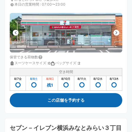
本日の営業時間
:
07:00〜23:00
保管できる荷物数
スーツケースサイズ
:
バッグサイズ
:
0
2
空き時間
8/7
金
8/8
土
8/9
日
8/10
月
8/11
火
8/12
水
8/13
木
残1
この店舗を予約する
セブン－イレブン横浜みなとみらい３丁目