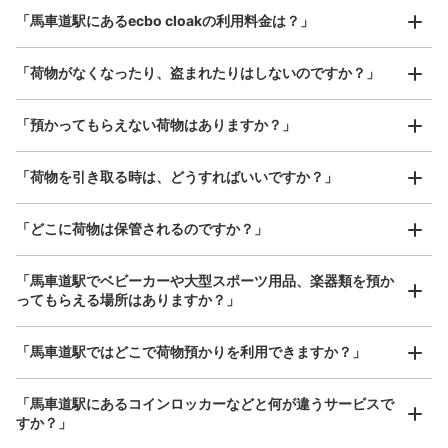
登る手前にあります。
最大辺が45cm以上の大きさのお荷物（スーツケース、楽
「馬車道駅にあるecbo cloakの利用料金は？」
器、ベビーカーなど）
「荷物がなくなったり、盗まれたりはしないのですか？」
好立地 / 好条件店舗も多数
お店で荷物の写真を

「預かってもらえない荷物はありますか？」
アクセスの良い駅ナカ店舗や24時間営業店舗等も多数提携しています
撮ってもらいチェックイン完了
「荷物を引き取る時は、どうすればいいですか？」
「どこに荷物は保管されるのですか？」
保管できる荷物数
中
:
6
/
¥500
小
:
20
/
¥400
支払い方法
「馬車道駅でベビーカーや大型スポーツ用品、楽器類を預か
現金
ってもらえる場所はありますか？」
このコインロッカーの位置を見る
どんなサイズの荷物もOK
「馬車道駅ではどこで荷物預かりを利用できますか？」
手ぶらで1日快適に！
楽器、ベビーカー、ゴルフバッグ等、1人が持てる大きさの荷物であればどんなサイズでも
OK
「馬車道駅にあるコインロッカーなどと何が違うサービスで
すか？」
桜木町クロスゲートにあるワシントンホテ