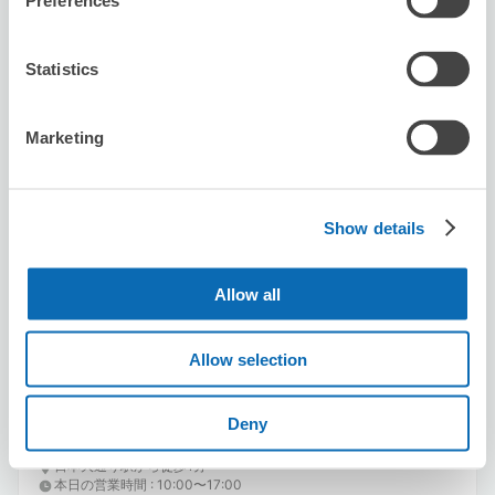
Preferences
Statistics
Marketing
保管できる荷物数
スーツケースサイズ
:
バッグサイズ
:
7
6
Show details
空き時間
8/7
金
8/8
土
8/9
日
8/10
月
8/11
火
8/12
水
8/13
木
Allow all
この店舗を予約する
Allow selection
Deny
横浜港郵便局
日本大通り駅から徒歩1分
本日の営業時間
:
10:00〜17:00