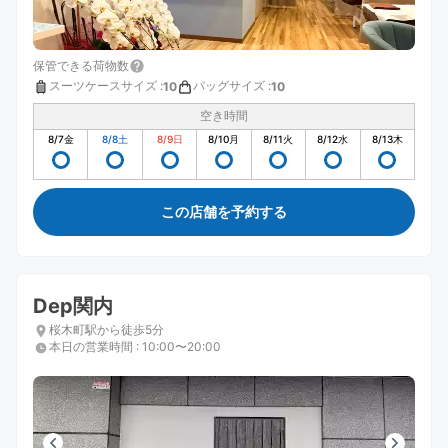
保管できる荷物数
スーツケースサイズ
:
バッグサイズ
:
10
10
空き時間
8/7
金
8/8
土
8/9
日
8/10
月
8/11
火
8/12
水
8/13
木
この店舗を予約する
Dep関内
桜木町駅から徒歩5分
本日の営業時間
:
10:00〜20:00