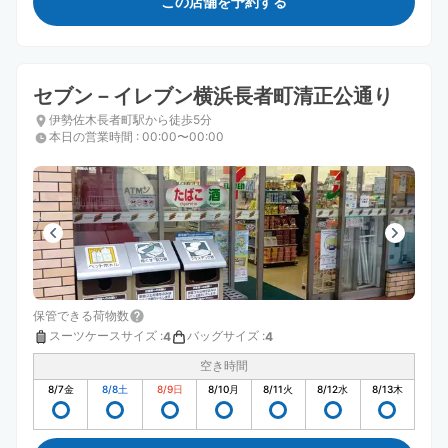
この店舗を予約する
セブン－イレブン横浜長者町清正公通り
伊勢佐木長者町駅から徒歩5分
本日の営業時間
:
00:00〜00:00
保管できる荷物数
スーツケースサイズ
:
バッグサイズ
:
4
4
空き時間
8/7
金
8/8
土
8/9
日
8/10
月
8/11
火
8/12
水
8/13
木