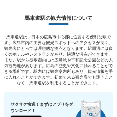
現金, ICカード
このコインロッカーの位置を見る
馬車道駅の観光情報について
桜木町駅西口改札前3号機コインロッカー
馬車道駅は、日本の広島市中心部に位置する便利な駅で
す。広島市内の主要な観光スポットへのアクセスが良く、
JR桜木町駅駅から徒歩分
観光客にとっては理想的な拠点となります。駅周辺には多
本日の営業時間
:
04:00
〜
00:45
くのホテルやレストランがあり、快適な滞在ができます。
桜木町駅西口改札を出てすぐ目の前のロッカーの看板があ
また、駅から徒歩圏内には広島城や平和記念公園などの人
るところに設置されております。
気観光地があります。広島の歴史や文化に触れることがで
きる場所です。駅内には観光案内所もあり、観光情報を手
に入れることができます。初めて来る観光客でも迷うこと
なく、馬車道駅を利用することができます。
サクサク快適！まずはアプリをダ
ウンロード！