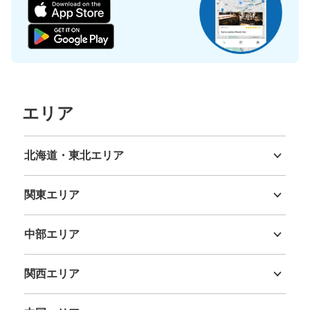
保管できる荷物数
大
:
7
/
¥700
中
:
8
/
¥500
小
:
7
/
¥400
支払い方法
現金, ICカード
このコインロッカーの位置を見る
エリア
桜木町駅西口改札前4号機コインロッカー
北海道・東北エリア
JR桜木町駅駅から徒歩分
北海道
青森県
岩手県
宮城県
秋田県
山形県
福島県
本日の営業時間
:
04:00
〜
00:45
関東エリア
桜木町駅西口改札を出てすぐ目の前のロッカーの看板があ
るところに設置されております。
茨城県
栃木県
群馬県
埼玉県
千葉県
東京都
神奈川県
中部エリア
新潟県
富山県
石川県
福井県
山梨県
長野県
岐阜県
静岡県
愛知県
関西エリア
三重県
滋賀県
京都府
大阪府
兵庫県
奈良県
和歌山県