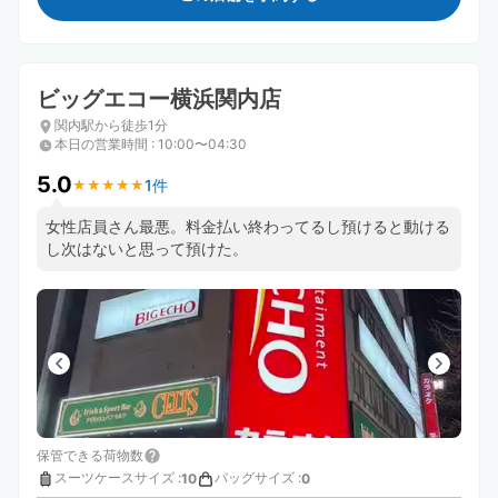
ビッグエコー横浜関内店
関内駅から徒歩1分
本日の営業時間
:
10:00〜04:30
5.0
1件
★
★
★
★
★
★
★
★
★
★
女性店員さん最悪。料金払い終わってるし預けると動ける
し次はないと思って預けた。
保管できる荷物数
スーツケースサイズ
:
バッグサイズ
:
10
0