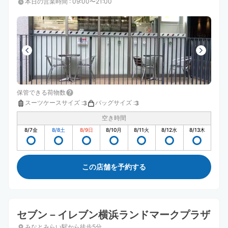
本日の営業時間
:
09:00〜21:00
保管できる荷物数
スーツケースサイズ
:
バッグサイズ
:
3
3
空き時間
8/7
金
8/8
土
8/9
日
8/10
月
8/11
火
8/12
水
8/13
木
この店舗を予約する
セブン－イレブン横浜ランドマークプラザ
みなとみらい駅から徒歩5分