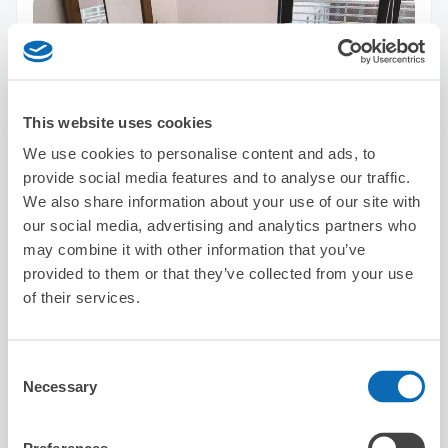
This website uses cookies
保管できる荷物数
We use cookies to personalise content and ads, to
スーツケースサイズ
:
バッグサイズ
:
5
5
provide social media features and to analyse our traffic.
空き時間
We also share information about your use of our site with
8/7
金
8/8
土
8/9
日
8/10
月
8/11
火
8/12
水
8/13
木
our social media, advertising and analytics partners who
may combine it with other information that you’ve
provided to them or that they’ve collected from your use
この店舗を予約する
of their services.
Consent
EARTH 関内店
Necessary
Selection
関内駅から徒歩2分
本日の営業時間
:
09:30〜20:00