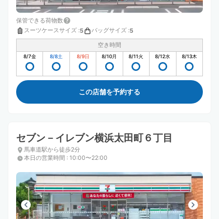
保管できる荷物数
スーツケースサイズ
:
バッグサイズ
:
5
5
空き時間
8/7
金
8/8
土
8/9
日
8/10
月
8/11
火
8/12
水
8/13
木
この店舗を予約する
セブン－イレブン横浜太田町６丁目
馬車道駅から徒歩2分
本日の営業時間
:
10:00〜22:00