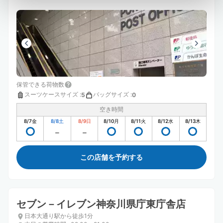
保管できる荷物数
スーツケースサイズ
:
バッグサイズ
:
5
0
空き時間
8/7
金
8/8
土
8/9
日
8/10
月
8/11
火
8/12
水
8/13
木
この店舗を予約する
セブン－イレブン神奈川県庁東庁舎店
日本大通り駅から徒歩1分