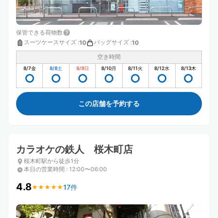
保管できる荷物数
スーツケースサイズ
:
バッグサイズ
:
10
10
空き時間
8/7
金
8/8
土
8/9
日
8/10
月
8/11
火
8/12
水
8/13
木
この店舗を予約する
カラオケの鉄人 桜木町店
桜木町駅から徒歩1分
本日の営業時間
:
12:00〜06:00
4.8
17件
★
★
★
★
★
★
★
★
★
★