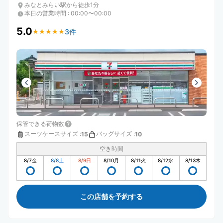
みなとみらい駅から徒歩1分
本日の営業時間
:
00:00〜00:00
5.0
3件
★
★
★
★
★
★
★
★
★
★
保管できる荷物数
スーツケースサイズ
:
バッグサイズ
:
15
10
空き時間
8/7
金
8/8
土
8/9
日
8/10
月
8/11
火
8/12
水
8/13
木
この店舗を予約する