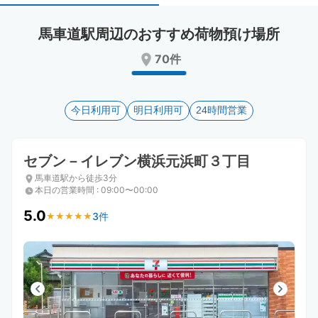
select
select
a
a
馬車道駅周辺のおすすめ荷物預け場所
date.
date.
Press
Press
70件
the
the
question
question
mark
mark
key
今日利用可
key
明日利用可
24時間営業
to
to
get
get
the
the
セブン－イレブン横浜元浜町３丁目
keyboard
keyboard
馬車道駅から徒歩3分
shortcuts
shortcuts
本日の営業時間
:
09:00〜00:00
for
for
changing
changing
5.0
3件
★
★
★
★
★
★
★
★
★
★
dates.
dates.