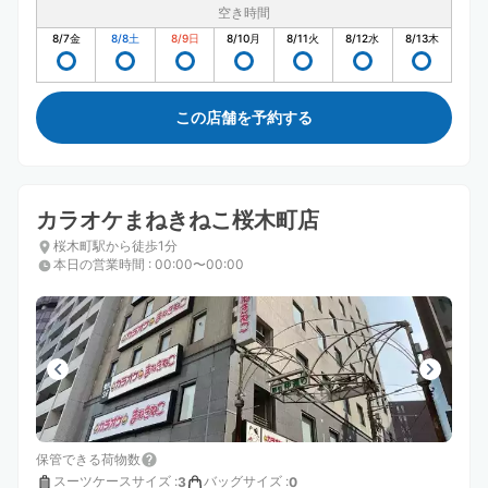
空き時間
8/7
金
8/8
土
8/9
日
8/10
月
8/11
火
8/12
水
8/13
木
この店舗を予約する
カラオケまねきねこ桜木町店
桜木町駅から徒歩1分
本日の営業時間
:
00:00〜00:00
保管できる荷物数
スーツケースサイズ
:
バッグサイズ
:
3
0