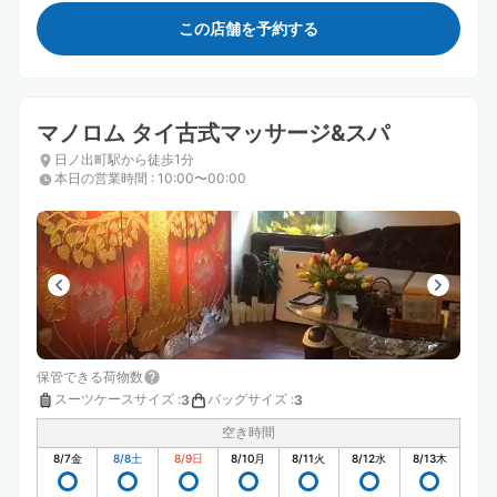
この店舗を予約する
マノロム タイ古式マッサージ&スパ
日ノ出町駅から徒歩1分
本日の営業時間
:
10:00〜00:00
保管できる荷物数
スーツケースサイズ
:
バッグサイズ
:
3
3
空き時間
8/7
金
8/8
土
8/9
日
8/10
月
8/11
火
8/12
水
8/13
木