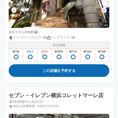
保管できる荷物数
スーツケースサイズ
:
バッグサイズ
:
10
10
空き時間
8/7
金
8/8
土
8/9
日
8/10
月
8/11
火
8/12
水
8/13
木
この店舗を予約する
セブン－イレブン横浜コレットマーレ店
桜木町駅から徒歩1分
本日の営業時間
:
09:00〜00:00