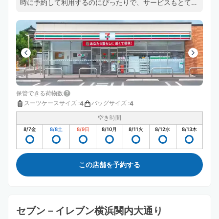
時に予約して利用するのにぴったりで、サービスもとても
良くてすごく便利です。
保管できる荷物数
スーツケースサイズ
:
バッグサイズ
:
4
4
空き時間
8/7
金
8/8
土
8/9
日
8/10
月
8/11
火
8/12
水
8/13
木
この店舗を予約する
セブン－イレブン横浜関内大通り