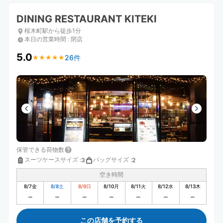
DINING RESTAURANT KITEKI
桜木町駅から徒歩1分
本日の営業時間
:
閉店
5.0
26件
★
★
★
★
★
★
★
★
★
★
保管できる荷物数
スーツケースサイズ
:
バッグサイズ
:
3
2
空き時間
8/7
金
8/8
土
8/9
日
8/10
月
8/11
火
8/12
水
8/13
木
この店舗を予約する