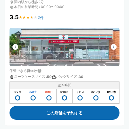
関内駅から徒歩2分
本日の営業時間
:
00:00〜00:00
3.5
2件
★
★
★
★
★
★
★
★
★
★
保管できる荷物数
スーツケースサイズ
:
バッグサイズ
:
50
30
空き時間
8/7
金
8/8
土
8/9
日
8/10
月
8/11
火
8/12
水
8/13
木
この店舗を予約する