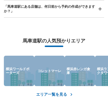
ルラウンジ入り口コインロッカー
「馬車道駅にある店舗は、何日前から予約の作成ができます
JR桜木町駅駅から徒歩3分
か？」
本日の営業時間
:
04:00
〜
00:45
桜木町クロスゲートにあるワシントンホテルのラウンジの
入り口に設置されております。
万が一に備えた安心補償
馬車道駅の人気預かりエリア
荷物の破損、盗難等万が一に備えた保証も完備で安心
横浜ワールドポ
横浜赤レンガ倉
横浜ラ
コレットマーレ
ーターズ
庫
クタワ
保管できる荷物数
大
:
4
/
¥500
中
:
3
/
¥400
小
:
10
/
¥200
支払い方法
エリア一覧を見る
現金
このコインロッカーの位置を見る