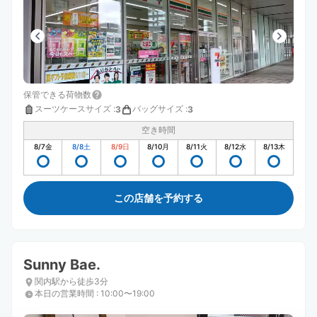
保管できる荷物数
スーツケースサイズ
:
バッグサイズ
:
3
3
空き時間
8/7
金
8/8
土
8/9
日
8/10
月
8/11
火
8/12
水
8/13
木
この店舗を予約する
Sunny Bae.
関内駅から徒歩3分
本日の営業時間
:
10:00〜19:00