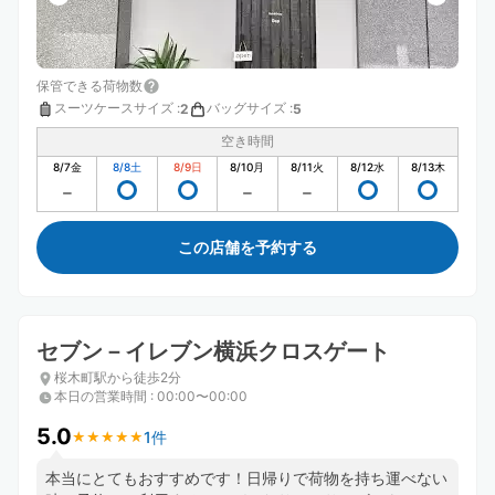
保管できる荷物数
スーツケースサイズ
:
バッグサイズ
:
2
5
空き時間
8/7
金
8/8
土
8/9
日
8/10
月
8/11
火
8/12
水
8/13
木
この店舗を予約する
セブン－イレブン横浜クロスゲート
桜木町駅から徒歩2分
本日の営業時間
:
00:00〜00:00
5.0
1件
★
★
★
★
★
★
★
★
★
★
本当にとてもおすすめです！日帰りで荷物を持ち運べない