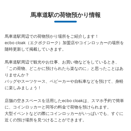
馬車道駅の荷物預かり情報
桜木町駅西口改札前コインロッカー5号機
JR桜木町駅駅から徒歩1分
本日の営業時間
:
04:00
〜
00:45
馬車道駅周辺での荷物預かり場所をご紹介します！

ecbo cloak（エクボクローク）加盟店やコインロッカーの場所を
桜木町駅西口改札を出てすぐ目の前のロッカーの看板があ
るところに設置されております。
随時更新して掲載していきます。

馬車道駅周辺で観光やお仕事、お買い物などをしているとき、
「この荷物、どこかに預けられたら楽なのに」と思ったことはあ
りませんか？

バッグやスーツケース、ベビーカーや自転車などを預けて、身軽
に楽しみましょう！

店舗の空きスペースを活用したecbo cloakは、スマホ予約で簡単
に、コインロッカーと同等の料金で荷物を預けられます。

大型イベントなどの際にコインロッカーがいっぱいでも、すぐに
保管できる荷物数
近くの預け場所を見つけることができます。
大
:
10
/
¥700
中
:
10
/
¥500
小
:
11
/
¥400
支払い方法