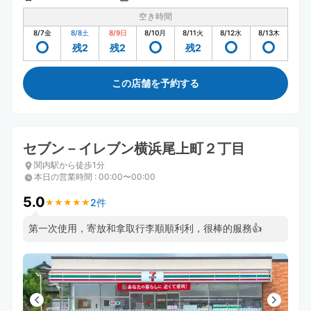
空き時間
8/7
金
8/8
土
8/9
日
8/10
月
8/11
火
8/12
水
8/13
木
残2
残2
残2
この店舗を予約する
セブン－イレブン横浜尾上町２丁目
関内駅から徒歩1分
本日の営業時間
:
00:00〜00:00
5.0
2件
★
★
★
★
★
★
★
★
★
★
第一次使用，寄放和拿取行李順順利利，很棒的服務👍