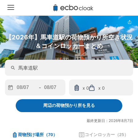
【2026年】馬車道駅の荷物預かり所空き状況
＆コインロッカーまとめ
-
x 0
x 0
Navigate
Navigate
forward
backward
周辺の荷物預かり所を見る
to
to
interact
interact
with
with
最終更新日：2026年8月7日
the
the
calendar
calendar
荷物預け場所
（
70
）
コインロッカー
（
25
）
and
and