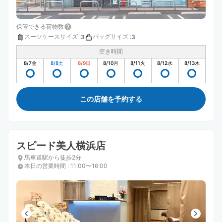
保管できる荷物数
スーツケースサイズ
:
バッグサイズ
:
3
3
空き時間
8/7
金
8/8
土
8/9
日
8/10
月
8/11
火
8/12
水
8/13
木
この店舗を予約する
スピード美人横浜店
馬車道駅から徒歩2分
本日の営業時間
:
11:00〜16:00