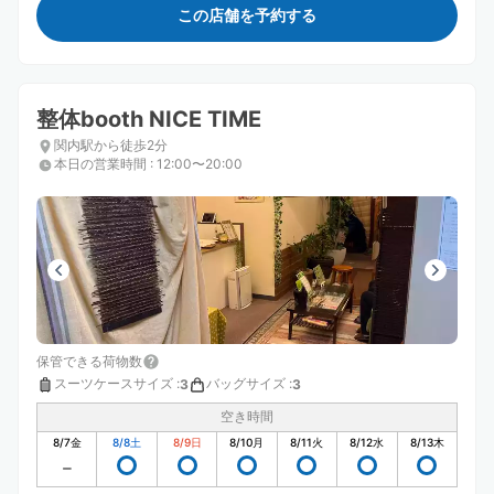
この店舗を予約する
整体booth NICE TIME
関内駅から徒歩2分
本日の営業時間
:
12:00〜20:00
保管できる荷物数
スーツケースサイズ
:
バッグサイズ
:
3
3
空き時間
8/7
金
8/8
土
8/9
日
8/10
月
8/11
火
8/12
水
8/13
木