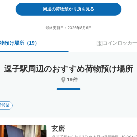
forward
backward
to
to
周辺の荷物預かり所を見る
interact
interact
with
with
the
the
最終更新日：2026年8月6日
calendar
calendar
and
and
物預け場所
（
19
）
コインロッカー
select
select
a
a
date.
date.
Press
Press
逗子駅周辺のおすすめ荷物預け場所
the
the
question
question
19件
mark
mark
key
key
to
to
get
get
間営業
the
the
keyboard
keyboard
shortcuts
shortcuts
for
for
玄磨
changing
changing
dates.
dates.
逗子駅から徒歩3分
本日の営業時間
:
10:00〜2