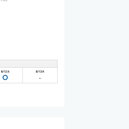
8/12
水
8/13
木