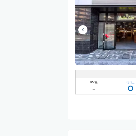
8/7
金
8/8
土