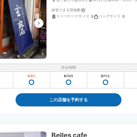
保管できる荷物数
スーツケースサイズ
:
バッグサイズ
:
5
0
空き時間
8/9
日
8/10
月
8/11
火
この店舗を予約する
Belles cafe