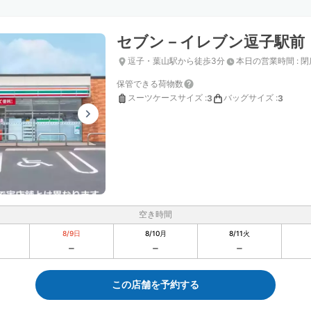
セブン－イレブン逗子駅前
逗子・葉山駅から徒歩3分
本日の営業時間
:
閉
保管できる荷物数
スーツケースサイズ
:
バッグサイズ
:
3
3
空き時間
8/9
日
8/10
月
8/11
火
この店舗を予約する