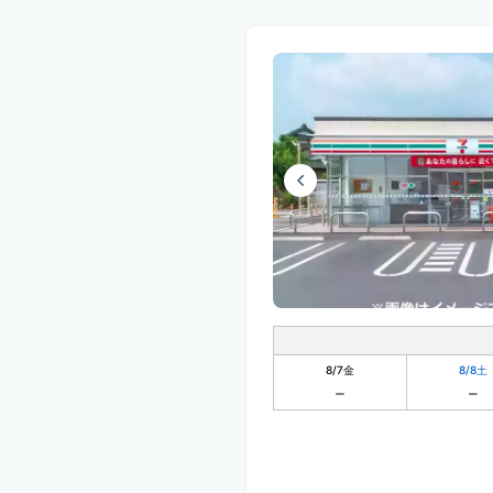
8/7
金
8/8
土