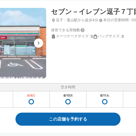
セブン－イレブン逗子７丁
逗子・葉山駅から徒歩4分
本日の営業時間
:
00
保管できる荷物数
スーツケースサイズ
:
バッグサイズ
:
3
3
空き時間
8/9
日
8/10
月
8/11
火
この店舗を予約する