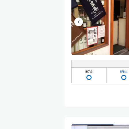
8/7
金
8/8
土