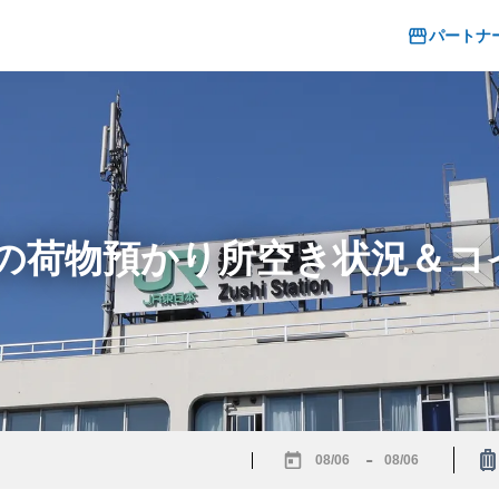
パートナ
駅の荷物預かり所空き状況＆
-
Navigate
Navigate