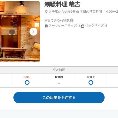
潮騒料理 哉吉
逗子駅から徒歩6分
本日の営業時間
:
14:00〜2
保管できる荷物数
スーツケースサイズ
:
バッグサイズ
:
4
6
空き時間
8/9
日
8/10
月
8/11
火
この店舗を予約する