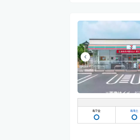
8/7
金
8/8
土