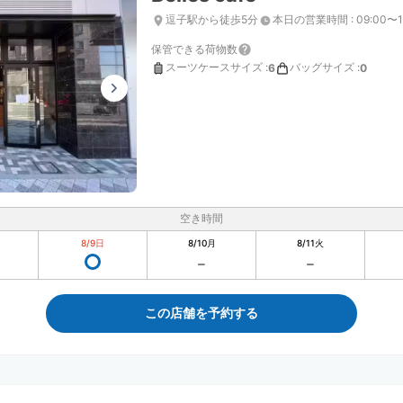
逗子駅から徒歩5分
本日の営業時間
:
09:00〜1
保管できる荷物数
スーツケースサイズ
:
バッグサイズ
:
6
0
空き時間
8/9
日
8/10
月
8/11
火
この店舗を予約する