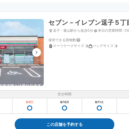
セブン－イレブン逗子５丁
逗子・葉山駅から徒歩0分
本日の営業時間
:
00
保管できる荷物数
スーツケースサイズ
:
バッグサイズ
:
3
3
空き時間
8/9
日
8/10
月
8/11
火
この店舗を予約する