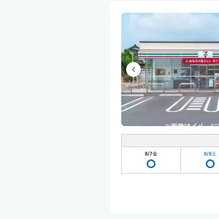
8/7
金
8/8
土