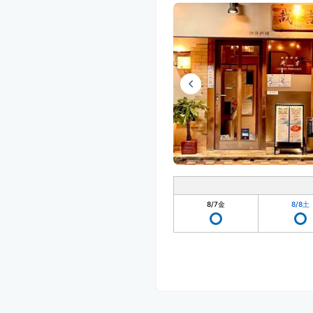
8/7
金
8/8
土