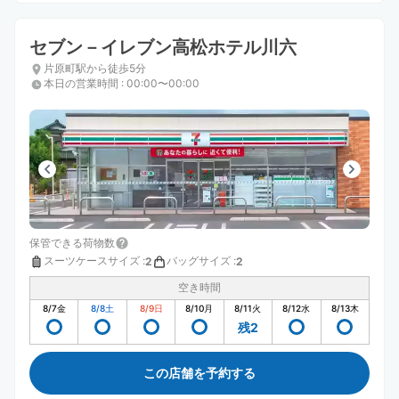
セブン－イレブン高松ホテル川六
片原町駅から徒歩5分
本日の営業時間
:
00:00〜00:00
保管できる荷物数
スーツケースサイズ
:
バッグサイズ
:
2
2
空き時間
8/7
金
8/8
土
8/9
日
8/10
月
8/11
火
8/12
水
8/13
木
残2
この店舗を予約する