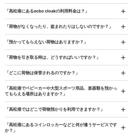
最大辺が45cm以上の大きさのお荷物（スーツケース、楽
切符売場入って右側にあります。フェリー乗り場の外から
「高松港にあるecbo cloakの利用料金は？」
器、ベビーカーなど）
コインロッカーに直接入れるみたいですが、コインロッカ
ーから外に出ることは出来ません。特大と大があり、特大
は800円、大は700円です。
「荷物がなくなったり、盗まれたりはしないのですか？」
好立地 / 好条件店舗も多数
お店で荷物の写真を

「預かってもらえない荷物はありますか？」
アクセスの良い駅ナカ店舗や24時間営業店舗等も多数提携しています
撮ってもらいチェックイン完了
「荷物を引き取る時は、どうすればいいですか？」
「どこに荷物は保管されるのですか？」
「高松港でベビーカーや大型スポーツ用品、楽器類を預かっ
保管できる荷物数
てもらえる場所はありますか？」
大
:
6
/
¥800
中
:
11
/
¥700
小
:
11
/
¥300
支払い方法
どんなサイズの荷物もOK
現金
「高松港ではどこで荷物預かりを利用できますか？」
手ぶらで1日快適に！
楽器、ベビーカー、ゴルフバッグ等、1人が持てる大きさの荷物であればどんなサイズでも
このコインロッカーの位置を見る
OK
「高松港にあるコインロッカーなどと何が違うサービスです
か？」