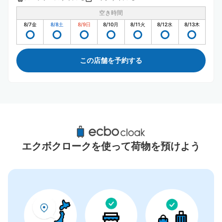
空き時間
8/7
金
8/8
土
8/9
日
8/10
月
8/11
火
8/12
水
8/13
木
この店舗を予約する
高松港周辺のおすすめコインロッカー
7件
エクボクロークを使って荷物を預けよう