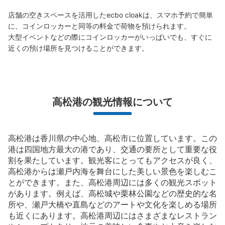
支払い方法
現金
店舗の空きスペースを活用したecbo cloakは、スマホ予約で簡単
に、コインロッカーと同等の料金で荷物を預けられます。

このコインロッカーの位置を見る
大型イベントなどの際にコインロッカーがいっぱいでも、すぐに
近くの預け場所を見つけることができます。
高松港 土庄行き高速船乗り場コインロッ
カー
高松港の観光情報について
高松駅駅から徒歩7分
本日の営業時間
:
07:30
〜
20:30
切符売場の入り口入ってすぐにあります。小サイズしかな
いので大きい荷物の方には不向きです。使用は当日限りで
高松港は香川県の中心地、高松市に位置しています。この
す。
港は四国地方最大の港であり、交通の要所として重要な役
割を果たしています。観光客にとってもアクセスが良く、
高松港からは瀬戸内海を舞台にした美しい景色を楽しむこ
とができます。また、高松港周辺には多くの観光スポット
があります。例えば、高松城や栗林公園などの歴史的な名
所や、瀬戸大橋や直島などのアートや文化を楽しめる場所
も近くにあります。高松港周辺にはさまざまなレストラン