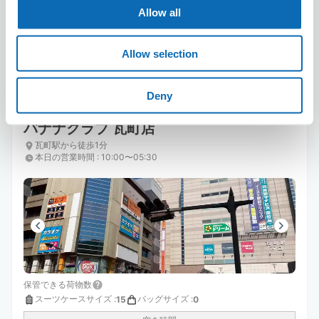
8/7
金
8/8
土
8/9
日
8/10
月
8/11
火
8/12
水
8/13
木
Allow all
Allow selection
この店舗を予約する
Deny
バナナクラブ 瓦町店
瓦町駅から徒歩1分
本日の営業時間
:
10:00〜05:30
保管できる荷物数
スーツケースサイズ
:
バッグサイズ
:
15
0