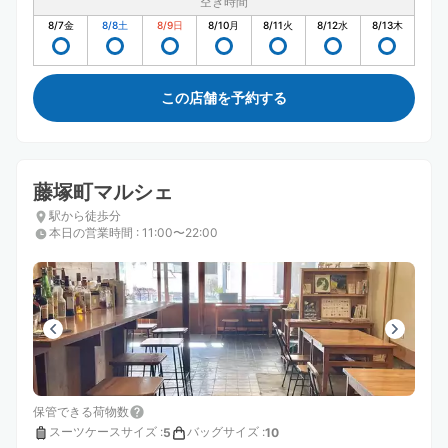
空き時間
8/7
金
8/8
土
8/9
日
8/10
月
8/11
火
8/12
水
8/13
木
この店舗を予約する
藤塚町マルシェ
駅から徒歩分
本日の営業時間
:
11:00〜22:00
保管できる荷物数
スーツケースサイズ
:
バッグサイズ
:
5
10