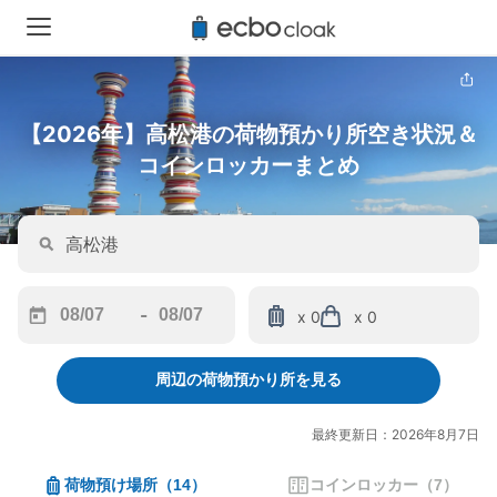
【2026年】高松港の荷物預かり所空き状況＆
コインロッカーまとめ
-
x 0
x 0
Navigate
Navigate
forward
backward
周辺の荷物預かり所を見る
to
to
interact
interact
with
with
最終更新日：2026年8月7日
the
the
calendar
calendar
荷物預け場所
（
14
）
コインロッカー
（
7
）
and
and