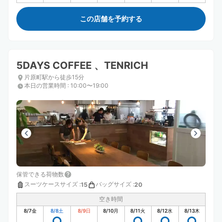
この店舗を予約する
5DAYS COFFEE 、TENRICH
片原町駅から徒歩15分
本日の営業時間
:
10:00〜19:00
保管できる荷物数
スーツケースサイズ
:
バッグサイズ
:
15
20
空き時間
8/7
金
8/8
土
8/9
日
8/10
月
8/11
火
8/12
水
8/13
木