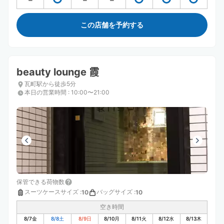
この店舗を予約する
beauty lounge 霞
瓦町駅から徒歩5分
本日の営業時間
:
10:00〜21:00
保管できる荷物数
スーツケースサイズ
:
バッグサイズ
:
10
10
空き時間
8/7
金
8/8
土
8/9
日
8/10
月
8/11
火
8/12
水
8/13
木