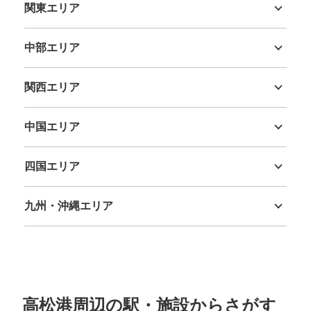
関東エリア
茨城県
栃木県
群馬県
埼玉県
千葉県
東京都
神奈川県
中部エリア
新潟県
富山県
石川県
福井県
山梨県
長野県
岐阜県
静岡県
愛知県
関西エリア
三重県
滋賀県
京都府
大阪府
兵庫県
奈良県
和歌山県
保管できる荷物数
中国エリア
大
:
6
/
¥700
中
:
34
/
¥500
小
:
25
/
¥400
支払い方法
鳥取県
島根県
岡山県
広島県
山口県
現金
四国エリア
このコインロッカーの位置を見る
徳島県
香川県
愛媛県
高知県
九州・沖縄エリア
福岡県
佐賀県
長崎県
熊本県
大分県
宮崎県
鹿児島県
沖縄県
高松駅南口コインロッカー
JR高松駅駅から徒歩0分
本日の営業時間
:
04:00
〜
00:00
パン屋の左側にあります。南口入ってすぐです。使用期限
高松港周辺の駅・施設からさがす
は3日間です。小よりも小さいサイズ(300円)が2つありま