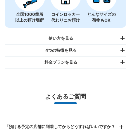
全国1000箇所
コインロッカー
どんなサイズの
以上の預け場所
代わりにお預け
荷物もOK
使い方を見る
4つの特徴を見る
料金プランを見る
バッグサイズ
¥500
/
日
最大辺が45cm未満の大きさのお荷物（リュック、ハンド
よくあるご質問
バッグ、お手荷物など）
スマホからお店と日時を

全国1,000箇所以上と提携
指定して事前予約
高松港 小豆島・豊島行きフェリー乗り場
北は北海道から南は沖縄まで都市部を中心に全国で利用可能なサービスです
コインロッカー
スーツケースサイズ
¥800
高松駅駅から徒歩7分
「預ける予定の店舗に到着してからどうすればいいですか？
/
日
本日の営業時間
:
05:00
〜
20:20