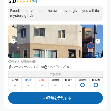
5.0
7件
★
★
★
★
★
★
★
★
★
★
Excellent service, and the owner even gives you a little
mystery gift👍
保管できる荷物数
スーツケースサイズ
:
バッグサイズ
:
10
5
空き時間
8/7
金
8/8
土
8/9
日
8/10
月
8/11
火
8/12
水
8/13
木
この店舗を予約する