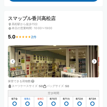
スマップル香川高松店
高松駅から徒歩15分
本日の営業時間
:
10:00〜19:00
5.0
2件
★
★
★
★
★
★
★
★
★
★
保管できる荷物数
スーツケースサイズ
:
バッグサイズ
:
50
50
空き時間
8/7
金
8/8
土
8/9
日
8/10
月
8/11
火
8/12
水
8/13
木