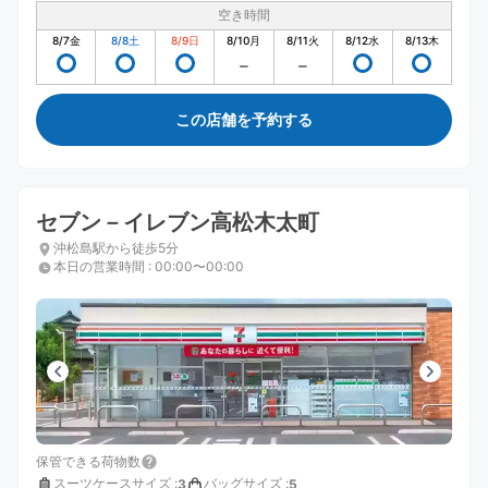
空き時間
8/7
金
8/8
土
8/9
日
8/10
月
8/11
火
8/12
水
8/13
木
この店舗を予約する
セブン－イレブン高松木太町
沖松島駅から徒歩5分
本日の営業時間
:
00:00〜00:00
保管できる荷物数
スーツケースサイズ
:
バッグサイズ
:
3
5