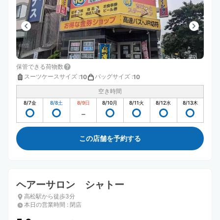
保管できる荷物数
スーツケースサイズ
:
バッグサイズ
:
10
10
空き時間
8/7
金
8/8
土
8/9
日
8/10
月
8/11
火
8/12
水
8/13
木
この店舗を予約する
ヘアーサロン シャトー
高松駅から徒歩3分
本日の営業時間
:
閉店