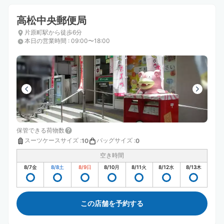
高松中央郵便局
片原町駅から徒歩6分
本日の営業時間
:
09:00〜18:00
保管できる荷物数
スーツケースサイズ
:
バッグサイズ
:
10
0
空き時間
8/7
金
8/8
土
8/9
日
8/10
月
8/11
火
8/12
水
8/13
木
この店舗を予約する