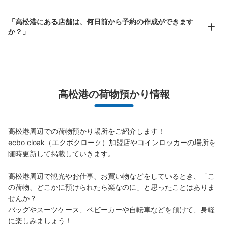
高松港旅客ターミナルビル2階コインロッ
「高松港にある店舗は、何日前から予約の作成ができます
カー
か？」
高松駅駅から徒歩5分
本日の営業時間
:
07:00
〜
21:00
ロッカーは高松駅側にあるので、船乗り場から来た場合は
万が一に備えた安心補償
少し分かりづらいかもしれません。待合室内の自動販売機
の左側にあります。使用は当日限りです。
荷物の破損、盗難等万が一に備えた保証も完備で安心
高松港の荷物預かり情報
高松港周辺での荷物預かり場所をご紹介します！

ecbo cloak（エクボクローク）加盟店やコインロッカーの場所を
随時更新して掲載していきます。

高松港周辺で観光やお仕事、お買い物などをしているとき、「こ
の荷物、どこかに預けられたら楽なのに」と思ったことはありま
せんか？

バッグやスーツケース、ベビーカーや自転車などを預けて、身軽
保管できる荷物数
中
:
8
/
¥500
に楽しみましょう！
