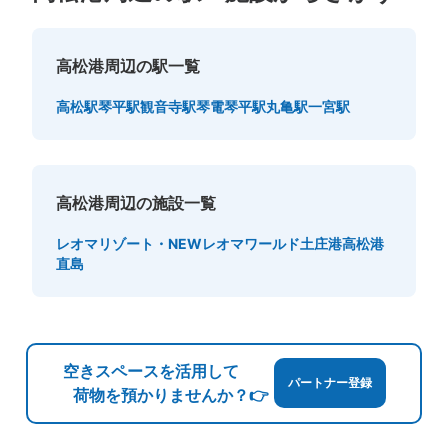
す。
高松港周辺の駅一覧
高松駅
琴平駅
観音寺駅
琴電琴平駅
丸亀駅
一宮駅
高松港周辺の施設一覧
レオマリゾート・NEWレオマワールド
土庄港
高松港
保管できる荷物数
直島
大
:
1
/
¥700
中
:
3
/
¥500
小
:
27
/
¥400
支払い方法
現金
このコインロッカーの位置を見る
空きスペースを活用して
パートナー登録
荷物を預かりませんか？👉
高松駅改札横コインロッカー