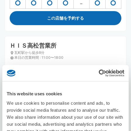
この店舗を予約する
ＨＩＳ高松営業所
瓦町駅から徒歩8分
本日の営業時間
:
11:00〜18:00
This website uses cookies
We use cookies to personalise content and ads, to
provide social media features and to analyse our traffic.
保管できる荷物数
スーツケースサイズ
:
バッグサイズ
:
15
15
We also share information about your use of our site with
our social media, advertising and analytics partners who
空き時間
may combine it with other information that you’ve