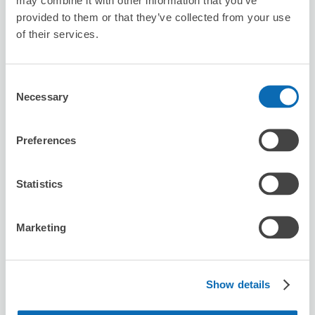
8/7
金
8/8
土
8/9
日
8/10
月
8/11
火
8/12
水
8/13
木
provided to them or that they’ve collected from your use
of their services.
この店舗を予約する
Consent
Necessary
Selection
ビッグエコー高松フェリー通り店
瓦町駅から徒歩5分
Preferences
本日の営業時間
:
11:00〜04:30
Statistics
Marketing
保管できる荷物数
Show details
スーツケースサイズ
:
バッグサイズ
:
10
0
空き時間