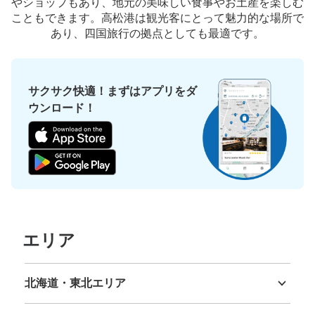
やショップもあり、地元の美味しい食事やお土産を楽しむ
こともできます。高松港は観光客にとって魅力的な場所で
あり、四国旅行の拠点としても最適です。
保管できる荷物数
小
:
10
/
¥200
支払い方法
サクサク快適！まずはアプリをダ
現金
ウンロード！
このコインロッカーの位置を見る
JR高松市2階コインロッカー
JR高松駅駅から徒歩0分
本日の営業時間
:
04:00
〜
00:00
エリア
改札口を背にして2階右手側に見えます。エスカレーター
で2階に上がり、蕎麦屋とカフェの間を通り外に出た右側
にあります。高松駅内でもっとも数の多いコインロッカー
です。使用期限は3日間です。
北海道・東北エリア
北海道
青森県
岩手県
宮城県
秋田県
山形県
福島県