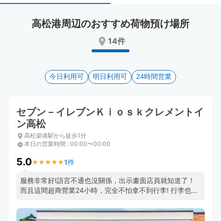
select
select
a
a
高松港周辺のおすすめ荷物預け場所
date.
date.
Press
Press
14件
the
the
question
question
mark
mark
key
今日利用可
key
明日利用可
24時間営業
to
to
get
get
the
the
セブン－イレブンＫｉｏｓｋクレメントイ
keyboard
keyboard
ン高松
shortcuts
shortcuts
高松築港駅から徒歩1分
for
for
本日の営業時間
:
00:00〜00:00
changing
changing
dates.
dates.
5.0
1件
★
★
★
★
★
★
★
★
★
★
服務非常好!語言不通也沒關係，出示畫面店員就知道了！
而且這間超商營業24小時，完全不怕拿不到行李! 行李也保
管的很好，都會貼標籤紙以防搞混,非常推薦這一家，地點
非常方便就在高松車站旁邊!