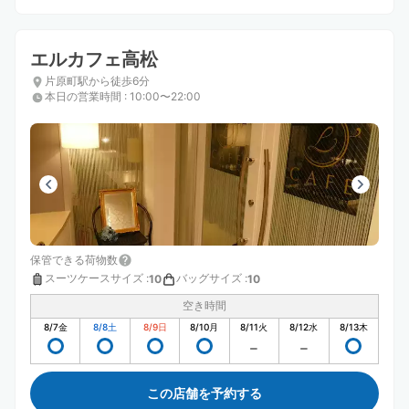
エルカフェ高松
片原町駅から徒歩6分
本日の営業時間
:
10:00〜22:00
保管できる荷物数
スーツケースサイズ
:
バッグサイズ
:
10
10
空き時間
8/7
金
8/8
土
8/9
日
8/10
月
8/11
火
8/12
水
8/13
木
この店舗を予約する