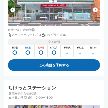
保管できる荷物数
スーツケースサイズ
:
バッグサイズ
:
4
5
空き時間
8/7
金
8/8
土
8/9
日
8/10
月
8/11
火
8/12
水
8/13
木
この店舗を予約する
ちけっとステーション
高松駅から徒歩2分
本日の営業時間
:
10:00〜18:00