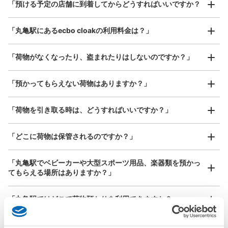
¥800
「預ける予定の店舗に到着してからどうすればいいですか？
/
日
丸亀駅内ATMの左側にあります。改札口を出て左に行くと
あります。0時を超えるともう1日分が加算されます。4日
最大辺が45cm以上の大きさのお荷物（スーツケース、楽
「丸亀駅にあるecbo cloakの利用料金は？」
器、ベビーカーなど）
以上預けることはできません。丸亀駅内はここのコインロ
ッカー1ヵ所のみです。
「荷物がなくなったり、盗まれたりはしないのですか？」
好立地 / 好条件店舗も多数
お店で荷物の写真を

「預かってもらえない荷物はありますか？」
アクセスの良い駅ナカ店舗や24時間営業店舗等も多数提携しています
撮ってもらいチェックイン完了
「荷物を引き取る時は、どうすればいいですか？」
「どこに荷物は保管されるのですか？」
保管できる荷物数
大
:
10
/
¥700
中
:
21
/
¥500
小
:
15
/
¥400
「丸亀駅でベビーカーや大型スポーツ用品、楽器類を預かっ
てもらえる場所はありますか？」
支払い方法
現金
どんなサイズの荷物もOK
「丸亀駅ではどこで荷物預かりを利用できますか？」
このコインロッカーの位置を見る
手ぶらで1日快適に！
楽器、ベビーカー、ゴルフバッグ等、1人が持てる大きさの荷物であればどんなサイズでも
OK
「丸亀駅にあるコインロッカーなどと何が違うサービスです