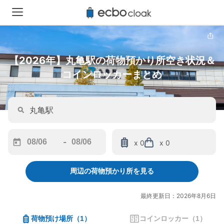
【2026年】丸亀駅の荷物預かり所空き状況＆
コインロッカーまとめ
-
x 0
x 0
Navigate
Navigate
forward
backward
周辺の荷物預かり所を見る
to
to
interact
interact
with
with
最終更新日：2026年8月6日
the
the
calendar
calendar
荷物預け場所
（
1
）
コインロッカー
（
1
）
and
and