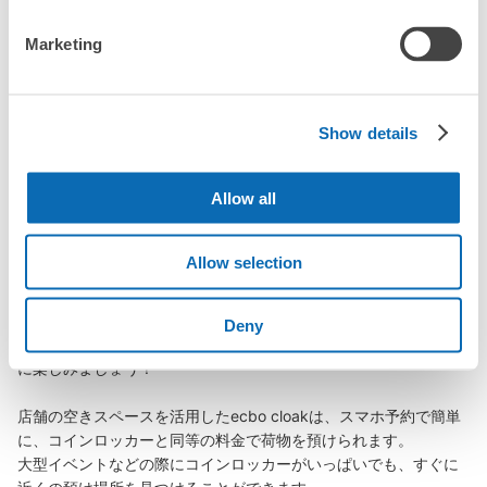
Marketing
丸亀駅の荷物預かり情報
Show details
丸亀駅周辺での荷物預かり場所をご紹介します！

Allow all
ecbo cloak（エクボクローク）加盟店やコインロッカーの場所を
随時更新して掲載していきます。

Allow selection
丸亀駅周辺で観光やお仕事、お買い物などをしているとき、「こ
の荷物、どこかに預けられたら楽なのに」と思ったことはありま
せんか？

Deny
バッグやスーツケース、ベビーカーや自転車などを預けて、身軽
に楽しみましょう！

店舗の空きスペースを活用したecbo cloakは、スマホ予約で簡単
に、コインロッカーと同等の料金で荷物を預けられます。

大型イベントなどの際にコインロッカーがいっぱいでも、すぐに