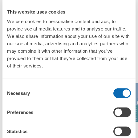
か？」
This website uses cookies
「丸亀駅にある店舗は、何日前から予約の作成ができます
We use cookies to personalise content and ads, to
か？」
provide social media features and to analyse our traffic.
We also share information about your use of our site with
our social media, advertising and analytics partners who
may combine it with other information that you’ve
万が一に備えた安心補償
provided to them or that they’ve collected from your use
荷物の破損、盗難等万が一に備えた保証も完備で安心
丸亀駅の人気預かりエリア
of their services.
Consent
Necessary
Selection
レオマリゾー
ト・NEWレオマ
土庄港
高松港
ワールド
Preferences
Statistics
エリア一覧を見る