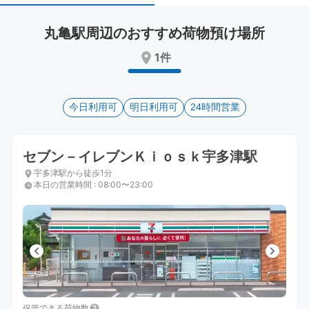
select
select
a
a
丸亀駅周辺のおすすめ荷物預け場所
date.
date.
Press
Press
1件
the
the
question
question
mark
mark
key
今日利用可
key
明日利用可
24時間営業
to
to
get
get
the
the
セブン－イレブンＫｉｏｓｋ宇多津駅
keyboard
keyboard
宇多津駅から徒歩1分
shortcuts
shortcuts
本日の営業時間
:
08:00〜23:00
for
for
changing
changing
dates.
dates.
保管できる荷物数