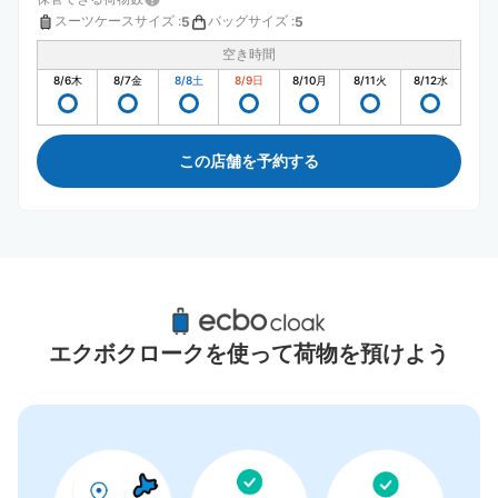
スーツケースサイズ
:
バッグサイズ
:
5
5
空き時間
8/6
木
8/7
金
8/8
土
8/9
日
8/10
月
8/11
火
8/12
水
この店舗を予約する
丸亀駅周辺のおすすめコインロッカー
1件
エクボクロークを使って荷物を預けよう