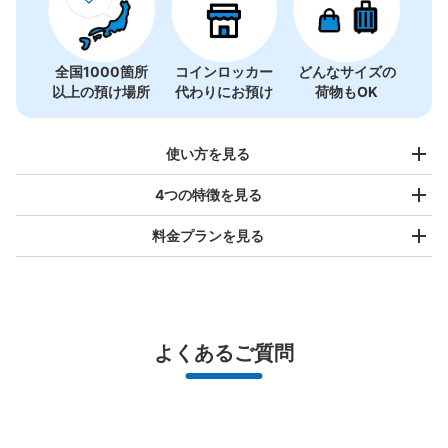
全国1000箇所
コインロッカー
どんなサイズの
以上の預け場所
代わりにお預け
荷物もOK
使い方を見る
4つの特徴を見る
料金プランを見る
バッグサイズ
¥500
/
日
最大辺が45cm未満の大きさのお荷物（リュック、ハンド
よくあるご質問
バッグ、お手荷物など）
スマホからお店と日時を

全国1,000箇所以上と提携
指定して事前予約
JR丸亀駅コインロッカー
北は北海道から南は沖縄まで都市部を中心に全国で利用可能なサービスです
JR丸亀駅駅から徒歩0分
スーツケースサイズ
本日の営業時間
:
05:00
〜
00:30