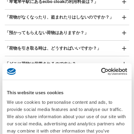
「琴電琴平駅にあるecbo cloakの利用料金は？」
器、ベビーカーなど）
このコインロッカーの位置を見る
「荷物がなくなったり、盗まれたりはしないのですか？」
好立地 / 好条件店舗も多数
お店で荷物の写真を

「預かってもらえない荷物はありますか？」
アクセスの良い駅ナカ店舗や24時間営業店舗等も多数提携しています
撮ってもらいチェックイン完了
「荷物を引き取る時は、どうすればいいですか？」
「どこに荷物は保管されるのですか？」
「琴電琴平駅でベビーカーや大型スポーツ用品、楽器類を預
かってもらえる場所はありますか？」
This website uses cookies
どんなサイズの荷物もOK
「琴電琴平駅ではどこで荷物預かりを利用できますか？」
We use cookies to personalise content and ads, to
手ぶらで1日快適に！
楽器、ベビーカー、ゴルフバッグ等、1人が持てる大きさの荷物であればどんなサイズでも
provide social media features and to analyse our traffic.
OK
「琴電琴平駅にあるコインロッカーなどと何が違うサービス
We also share information about your use of our site with
ですか？」
our social media, advertising and analytics partners who
may combine it with other information that you’ve