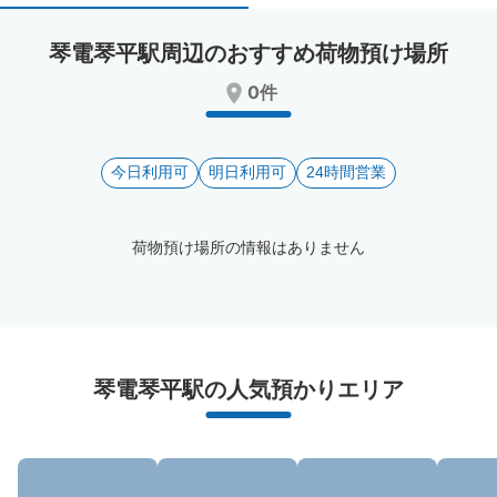
select
select
a
a
琴電琴平駅周辺のおすすめ荷物預け場所
date.
date.
Press
Press
0件
the
the
question
question
mark
mark
key
今日利用可
key
明日利用可
24時間営業
to
to
get
get
the
the
荷物預け場所の情報はありません
keyboard
keyboard
shortcuts
shortcuts
for
for
changing
changing
dates.
dates.
琴電琴平駅周辺のおすすめコインロッカー
琴電琴平駅の人気預かりエリア
1件