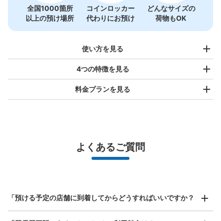
琴平駅コインロッカー
全国1000箇所
コインロッカー
どんなサイズの
以上の預け場所
代わりにお預け
荷物もOK
JR琴平駅駅から徒歩0分
本日の営業時間
:
05:00
〜
00:30
駅に入って左にすぐあります。改札口の目の前です。24
使い方を見る
時間営業。何時間でいくらと言うわけではなく、0時を超
え翌日に入るともう1日分が加算されます。琴平駅にはこ
4つの特徴を見る
のコインロッカー1ヵ所のみです。
料金プランを見る
バッグサイズ
¥500
/
日
最大辺が45cm未満の大きさのお荷物（リュック、ハンド
よくあるご質問
バッグ、お手荷物など）
スマホからお店と日時を

全国1,000箇所以上と提携
指定して事前予約
北は北海道から南は沖縄まで都市部を中心に全国で利用可能なサービスです
保管できる荷物数
スーツケースサイズ
大
:
23
/
¥700
中
:
17
/
¥500
小
:
40
/
¥400
¥800
「預ける予定の店舗に到着してからどうすればいいですか？
支払い方法
/
日
現金
最大辺が45cm以上の大きさのお荷物（スーツケース、楽