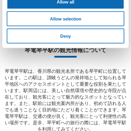
Allow all
に、コインロッカーと同等の料金で荷物を預けられます。

大型イベントなどの際にコインロッカーがいっぱいでも、すぐに
近くの預け場所を見つけることができます。
Allow selection
Deny
琴電琴平駅の観光情報について
琴電琴平駅は、香川県の観光名所である琴平町に位置して
います。この駅は、讃岐うどんの発祥地として知られる琴
平地区へのアクセスポイントとして重要な役割を果たして
います。駅周辺には、美しい自然環境や歴史的な寺院が点
在しており、観光客にとって魅力的なスポットとなってい
ます。また、駅前には観光案内所があり、初めて訪れる人
でも迷うことなく目的地にたどり着くことができます。琴
電琴平駅は、交通の便が良く、観光客にとって利便性の高
い場所です。是非、琴平町への旅行の際には、琴電琴平駅
を利用してみてください。