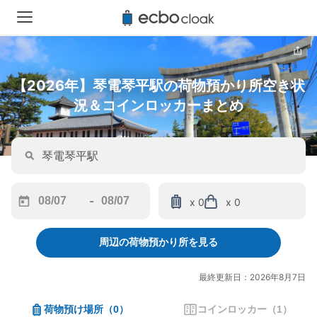
【2026年】琴電琴平駅の荷物預かり所空き状
況＆コインロッカーまとめ
-
x 0
x 0
Navigate
Navigate
forward
backward
周辺の荷物預かり所を見る
to
to
interact
interact
with
with
最終更新日：2026年8月7日
the
the
calendar
calendar
荷物預け場所
（
0
）
コインロッカー
（
1
）
and
and