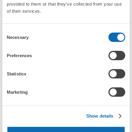
「琴電琴平駅にある店舗は、何日前から予約の作成ができま
provided to them or that they’ve collected from your use
すか？」
of their services.
Consent
万が一に備えた安心補償
Necessary
Selection
琴電琴平駅の荷物預かり情報
荷物の破損、盗難等万が一に備えた保証も完備で安心
Preferences
琴電琴平駅周辺での荷物預かり場所をご紹介します！

ecbo cloak（エクボクローク）加盟店やコインロッカーの場所を
Statistics
随時更新して掲載していきます。

Marketing
琴電琴平駅周辺で観光やお仕事、お買い物などをしているとき、
「この荷物、どこかに預けられたら楽なのに」と思ったことはあ
りませんか？

バッグやスーツケース、ベビーカーや自転車などを預けて、身軽
Show details
に楽しみましょう！

店舗の空きスペースを活用したecbo cloakは、スマホ予約で簡単