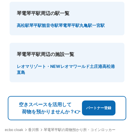
琴電琴平駅周辺の駅一覧
高松駅
琴平駅
観音寺駅
琴電琴平駅
丸亀駅
一宮駅
琴電琴平駅周辺の施設一覧
レオマリゾート・NEWレオマワールド
土庄港
高松港
直島
空きスペースを活用して
パートナー登録
荷物を預かりませんか？👉
香川県
琴電琴平駅の荷物預かり所・コインロッカー
ecbo cloak