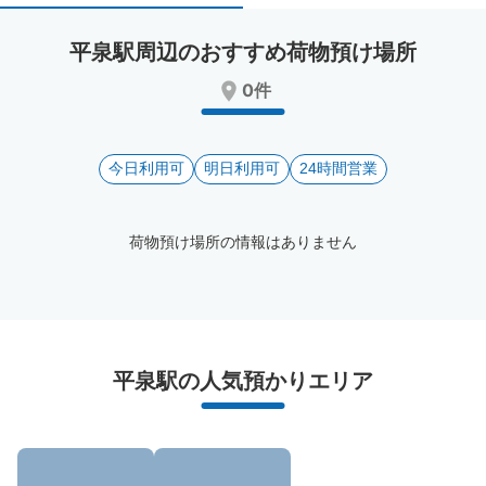
select
select
a
a
平泉駅周辺のおすすめ荷物預け場所
date.
date.
Press
Press
0件
the
the
question
question
mark
mark
key
今日利用可
key
明日利用可
24時間営業
to
to
get
get
the
the
荷物預け場所の情報はありません
keyboard
keyboard
shortcuts
shortcuts
for
for
changing
changing
dates.
dates.
平泉駅周辺のおすすめコインロッカー
平泉駅の人気預かりエリア
2件