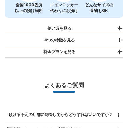
JR平泉駅コインロッカー
全国1000箇所
コインロッカー
どんなサイズの
以上の預け場所
代わりにお預け
荷物もOK
JR平泉駅駅から徒歩1分
本日の営業時間
:
00:00
〜
23:59
平泉駅にあるコインロッカー。外にある。ここの大きな特
使い方を見る
徴は、特大のコインロッカーが1000円で利用できるとこ
ろ。
4つの特徴を見る
料金プランを見る
バッグサイズ
¥500
/
日
最大辺が45cm未満の大きさのお荷物（リュック、ハンド
よくあるご質問
バッグ、お手荷物など）
スマホからお店と日時を

全国1,000箇所以上と提携
指定して事前予約
北は北海道から南は沖縄まで都市部を中心に全国で利用可能なサービスです
保管できる荷物数
スーツケースサイズ
大
:
12
/
¥600
中
:
18
/
¥500
小
:
35
/
¥400
¥800
「預ける予定の店舗に到着してからどうすればいいですか？
支払い方法
/
日
現金, ICカード
最大辺が45cm以上の大きさのお荷物（スーツケース、楽