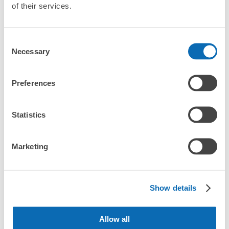
保管できる荷物数
of their services.
「平泉駅にある店舗は、何日前から予約の作成ができます
か？」
支払い方法
現金
Consent
このコインロッカーの位置を見る
Necessary
Selection
万が一に備えた安心補償
荷物の破損、盗難等万が一に備えた保証も完備で安心
平泉駅の荷物預かり情報
Preferences
Statistics
平泉駅周辺での荷物預かり場所をご紹介します！

ecbo cloak（エクボクローク）加盟店やコインロッカーの場所を
随時更新して掲載していきます。

Marketing
平泉駅周辺で観光やお仕事、お買い物などをしているとき、「こ
の荷物、どこかに預けられたら楽なのに」と思ったことはありま
せんか？

Show details
バッグやスーツケース、ベビーカーや自転車などを預けて、身軽
に楽しみましょう！

Allow all
店舗の空きスペースを活用したecbo cloakは、スマホ予約で簡単