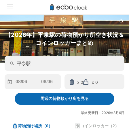
【2026年】平泉駅の荷物預かり所空き状況＆
コインロッカーまとめ
-
x 0
x 0
Navigate
Navigate
forward
backward
周辺の荷物預かり所を見る
to
to
interact
interact
with
with
最終更新日：2026年8月6日
the
the
calendar
calendar
荷物預け場所
（
0
）
コインロッカー
（
2
）
and
and