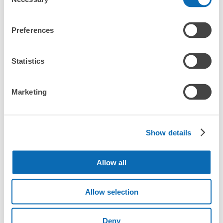
Selection
小岩井農場まきば園周辺で観光やお仕事、お買い物などをしてい
るとき、「この荷物、どこかに預けられたら楽なのに」と思った
Preferences
ことはありませんか？

バッグやスーツケース、ベビーカーや自転車などを預けて、身軽
Statistics
に楽しみましょう！

店舗の空きスペースを活用したecbo cloakは、スマホ予約で簡単
Marketing
に、コインロッカーと同等の料金で荷物を預けられます。

大型イベントなどの際にコインロッカーがいっぱいでも、すぐに
近くの預け場所を見つけることができます。
Show details
Allow all
小岩井農場まきば園の観光情報について
Allow selection
小岩井農場まきば園は、青森県弘前市に位置する美しい農
場です。広大な敷地には、四季折々の風景が広がり、自然
Deny