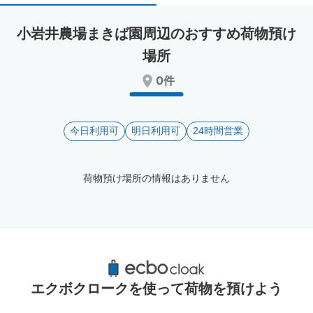
select
select
a
a
小岩井農場まきば園周辺のおすすめ荷物預け
date.
date.
Press
Press
場所
the
the
0件
question
question
mark
mark
key
key
to
to
今日利用可
明日利用可
24時間営業
get
get
the
the
keyboard
keyboard
荷物預け場所の情報はありません
shortcuts
shortcuts
for
for
changing
changing
dates.
dates.
小岩井農場まきば園周辺のおすすめコインロ
ッカー
エクボクロークを使って荷物を預けよう
1件