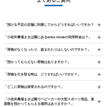
よくあるご質問
バッグ、お手荷物など）
スマホからお店と日時を

全国1,000箇所以上と提携
指定して事前予約
北は北海道から南は沖縄まで都市部を中心に全国で利用可能なサービスです
小岩井農場入場ゲート前コインロッカー
スーツケースサイズ
¥800
「預ける予定の店舗に到着してからどうすればいいですか？
岩手県交通 小岩井農場まきば園駅から徒歩1分
/
日
本日の営業時間
:
09:00
〜
16:30
最大辺が45cm以上の大きさのお荷物（スーツケース、楽
小岩井農場唯一のコインロッカー。 入場ゲート前にあ
「小岩井農場まきば園にあるecbo cloakの利用料金は？」
器、ベビーカーなど）
り。 付近にはトイレ完備
「荷物がなくなったり、盗まれたりはしないのですか？」
好立地 / 好条件店舗も多数
お店で荷物の写真を

「預かってもらえない荷物はありますか？」
アクセスの良い駅ナカ店舗や24時間営業店舗等も多数提携しています
撮ってもらいチェックイン完了
「荷物を引き取る時は、どうすればいいですか？」
「どこに荷物は保管されるのですか？」
保管できる荷物数
「小岩井農場まきば園でベビーカーや大型スポーツ用品、楽
中
:
16
/
¥300
小
:
50
/
¥200
器類を預かってもらえる場所はありますか？」
支払い方法