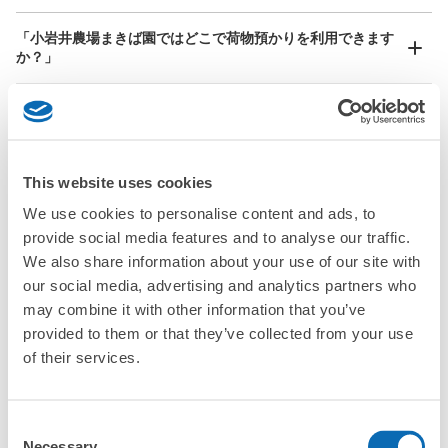
現金
どんなサイズの荷物もOK
「小岩井農場まきば園ではどこで荷物預かりを利用できます
このコインロッカーの位置を見る
手ぶらで1日快適に！
楽器、ベビーカー、ゴルフバッグ等、1人が持てる大きさの荷物であればどんなサイズでも
か？」
OK
「小岩井農場まきば園にあるコインロッカーなどと何が違う
サービスですか？」
「小岩井農場まきば園にある店舗は、何日前から予約の作成
This website uses cookies
ができますか？」
We use cookies to personalise content and ads, to
provide social media features and to analyse our traffic.
We also share information about your use of our site with
万が一に備えた安心補償
our social media, advertising and analytics partners who
荷物の破損、盗難等万が一に備えた保証も完備で安心
may combine it with other information that you’ve
小岩井農場まきば園の荷物預かり情報
provided to them or that they’ve collected from your use
of their services.
小岩井農場まきば園周辺での荷物預かり場所をご紹介します！

ecbo cloak（エクボクローク）加盟店やコインロッカーの場所を
Consent
随時更新して掲載していきます。

Necessary