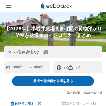
【2026年】小岩井農場まきば園の荷物預かり
所空き状況＆コインロッカーまとめ
-
x 0
x 0
Navigate
Navigate
forward
backward
周辺の荷物預かり所を見る
to
to
interact
interact
with
with
最終更新日：2026年8月7日
the
the
calendar
calendar
荷物預け場所
（
0
）
コインロッカー
（
1
）
and
and