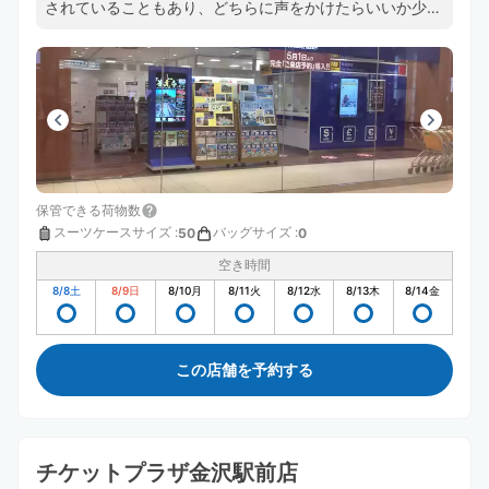
されていることもあり、どちらに声をかけたらいいか少し
迷った点がありましたが、その後はスムーズに対応してい
ただきました。お世話になりました。
保管できる荷物数
スーツケースサイズ
:
バッグサイズ
:
50
0
空き時間
8/8
土
8/9
日
8/10
月
8/11
火
8/12
水
8/13
木
8/14
金
この店舗を予約する
チケットプラザ金沢駅前店