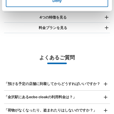
Deny
使い方を見る
4つの特徴を見る
料金プランを見る
バッグサイズ
¥500
/
日
最大辺が45cm未満の大きさのお荷物（リュック、ハンド
よくあるご質問
バッグ、お手荷物など）
スマホからお店と日時を

全国1,000箇所以上と提携
指定して事前予約
金沢駅 あんと内コインロッカー
北は北海道から南は沖縄まで都市部を中心に全国で利用可能なサービスです
金沢駅駅から徒歩1分
スーツケースサイズ
本日の営業時間
:
08:30
〜
22:00
¥800
「預ける予定の店舗に到着してからどうすればいいですか？
/
日
駐輪場側の入り口入ってすぐにあります
最大辺が45cm以上の大きさのお荷物（スーツケース、楽
「金沢駅にあるecbo cloakの利用料金は？」
器、ベビーカーなど）
「荷物がなくなったり、盗まれたりはしないのですか？」