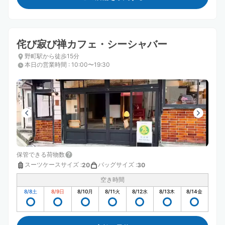
侘び寂び禅カフェ・シーシャバー
野町駅から徒歩15分
本日の営業時間
:
10:00〜19:30
保管できる荷物数
スーツケースサイズ
:
バッグサイズ
:
20
30
空き時間
8/8
土
8/9
日
8/10
月
8/11
火
8/12
水
8/13
木
8/14
金