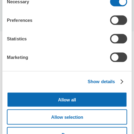
Necessary
Selection
この店舗を予約する
Preferences
Statistics
金沢駅周辺のおすすめコインロッカー
2件
エクボクロークを使って荷物を預けよう
Marketing
Show details
Allow all
Allow selection
全国1000箇所
コインロッカー
どんなサイズの
以上の預け場所
代わりにお預け
荷物もOK