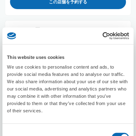
この店舗を予約する
かんてい局
駅から徒歩分
本日の営業時間
:
10:00〜18:00
This website uses cookies
We use cookies to personalise content and ads, to
provide social media features and to analyse our traffic.
We also share information about your use of our site with
our social media, advertising and analytics partners who
may combine it with other information that you’ve
保管できる荷物数
provided to them or that they’ve collected from your use
スーツケースサイズ
:
バッグサイズ
:
5
5
of their services.
空き時間
8/8
土
8/9
日
8/10
月
8/11
火
8/12
水
8/13
木
8/14
金
Consent