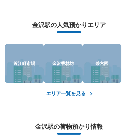
万が一に備えた安心補償
荷物の破損、盗難等万が一に備えた保証も完備で安心
金沢駅の人気預かりエリア
保管できる荷物数
大
:
40
/
¥600
中
:
140
/
¥500
小
:
145
/
¥300
近江町市場
金沢香林坊
兼六園
支払い方法
現金
このコインロッカーの位置を見る
エリア一覧を見る
金沢駅の荷物預かり情報