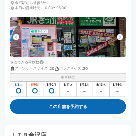
金沢駅から徒歩5分
本日の営業時間
:
10:00〜18:00
保管できる荷物数
スーツケースサイズ
:
バッグサイズ
:
20
20
空き時間
8/8
土
8/9
日
8/10
月
8/11
火
8/12
水
8/13
木
8/14
金
この店舗を予約する
ＪＴＢ金沢店