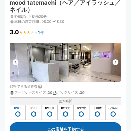
mood tatemachi（ヘア／アイラッシュ／
ネイル）
野町駅から徒歩20分
本日の営業時間
:
08:30〜18:30
3.0
1件
★
★
★
★
★
★
★
★
★
★
保管できる荷物数
スーツケースサイズ
:
バッグサイズ
:
20
30
空き時間
8/8
土
8/9
日
8/10
月
8/11
火
8/12
水
8/13
木
8/14
金
この店舗を予約する