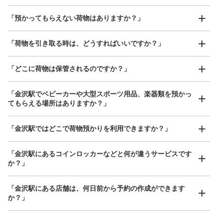
好立地 / 好条件店舗も多数
お店で荷物の写真を

「預かってもらえない荷物はありますか？」
アクセスの良い駅ナカ店舗や24時間営業店舗等も多数提携しています
撮ってもらいチェックイン完了
「荷物を引き取る時は、どうすればいいですか？」
保管できる荷物数
「どこに荷物は保管されるのですか？」
大
:
10
/
¥600
中
:
12
/
¥500
小
:
10
/
¥400
支払い方法
現金, ICカード
「金沢駅でベビーカーや大型スポーツ用品、楽器類を預かっ
てもらえる場所はありますか？」
このコインロッカーの位置を見る
どんなサイズの荷物もOK
「金沢駅ではどこで荷物預かりを利用できますか？」
手ぶらで1日快適に！
楽器、ベビーカー、ゴルフバッグ等、1人が持てる大きさの荷物であればどんなサイズでも
OK
「金沢駅にあるコインロッカーなどと何が違うサービスです
金沢駅あんとコインロッカー
か？」
金沢駅駅から徒歩1分
本日の営業時間
:
00:00
〜
00:00
「金沢駅にある店舗は、何日前から予約の作成ができます
駐輪場側、屋外にあります
か？」