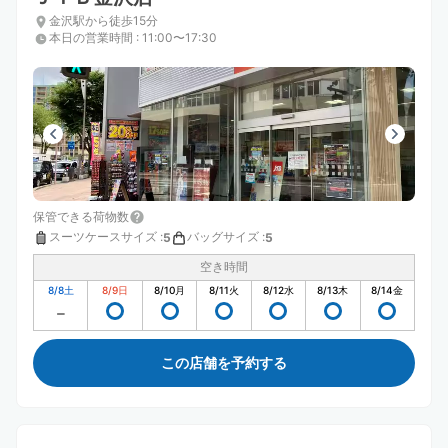
金沢駅から徒歩15分
本日の営業時間
:
11:00〜17:30
保管できる荷物数
スーツケースサイズ
:
バッグサイズ
:
5
5
空き時間
8/8
土
8/9
日
8/10
月
8/11
火
8/12
水
8/13
木
8/14
金
この店舗を予約する