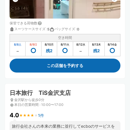
保管できる荷物数
スーツケースサイズ
:
バッグサイズ
:
5
0
空き時間
8/8
土
8/9
日
8/10
月
8/11
火
8/12
水
8/13
木
8/14
金
残2
残2
この店舗を予約する
日本旅行 TiS金沢支店
金沢駅から徒歩0分
本日の営業時間
:
10:00〜17:00
4.0
1件
★
★
★
★
★
★
★
★
★
★
旅行会社さんの本来の業務に並行してecboのサービスを