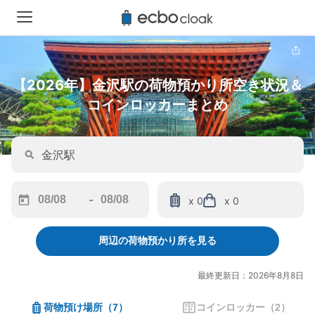
【2026年】金沢駅の荷物預かり所空き状況＆
コインロッカーまとめ
-
x 0
x 0
Navigate
Navigate
forward
backward
周辺の荷物預かり所を見る
to
to
interact
interact
with
with
最終更新日：2026年8月8日
the
the
calendar
calendar
荷物預け場所
（
7
）
コインロッカー
（
2
）
and
and