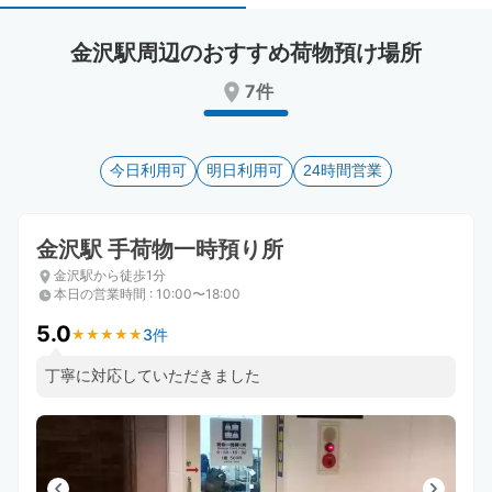
select
select
a
a
金沢駅周辺のおすすめ荷物預け場所
date.
date.
Press
Press
7件
the
the
question
question
mark
mark
key
今日利用可
key
明日利用可
24時間営業
to
to
get
get
the
the
金沢駅 手荷物一時預り所
keyboard
keyboard
金沢駅から徒歩1分
shortcuts
shortcuts
本日の営業時間
:
10:00〜18:00
for
for
changing
changing
5.0
3件
★
★
★
★
★
★
★
★
★
★
dates.
dates.
丁寧に対応していただきました