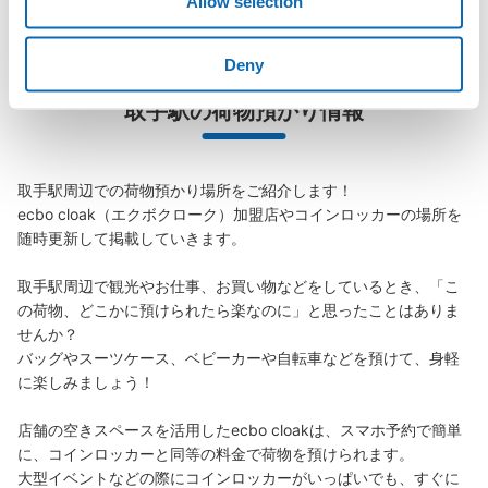
Allow selection
現金
このコインロッカーの位置を見る
Deny
取手駅の荷物預かり情報
JR取手駅西口リボンとりで入口前コイン
ロッカー
取手駅周辺での荷物預かり場所をご紹介します！

JR取手駅駅から徒歩2分
ecbo cloak（エクボクローク）加盟店やコインロッカーの場所を
本日の営業時間
:
00:00
〜
00:00
随時更新して掲載していきます。

JR取手駅西口、関東鉄道常総線改札を出て、駅とリボン
とりでの連絡通路を進み、リボンとりでの3F入り口の左
取手駅周辺で観光やお仕事、お買い物などをしているとき、「こ
脇に設置されています。改札から徒歩1〜2分です。24時
の荷物、どこかに預けられたら楽なのに」と思ったことはありま
間預け入れが可能ですがゴールデンウィーク中の問い合わ
せんか？

せについては4/29, 4/30, 5/7は休みで、5/3〜5/5は
バッグやスーツケース、ベビーカーや自転車などを預けて、身軽
9:00〜15:00の時間に短縮されます。また、月極レンタル
に楽しみましょう！

も受け付けており、1ヶ月小ボックスが3,000円〜利用可
能です。4日を過ぎても収容品を回収されない場合には、
店舗の空きスペースを活用したecbo cloakは、スマホ予約で簡単
別途保管され、引き取り時に小BOX300円, 中BOX400円
に、コインロッカーと同等の料金で荷物を預けられます。

の保管料と引き上げ手数料1,000円が徴収されます。
大型イベントなどの際にコインロッカーがいっぱいでも、すぐに