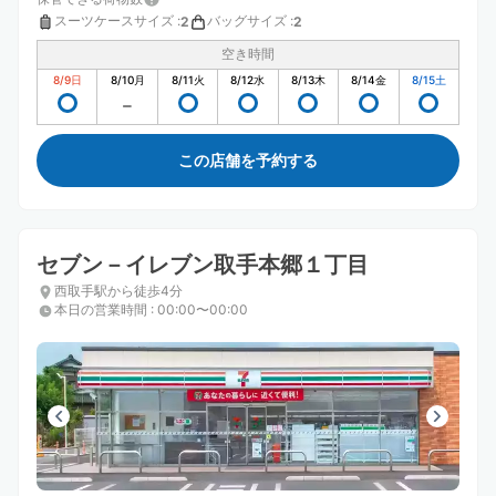
スーツケースサイズ
:
バッグサイズ
:
2
2
空き時間
8/9
日
8/10
月
8/11
火
8/12
水
8/13
木
8/14
金
8/15
土
この店舗を予約する
セブン－イレブン取手本郷１丁目
西取手駅から徒歩4分
本日の営業時間
:
00:00〜00:00