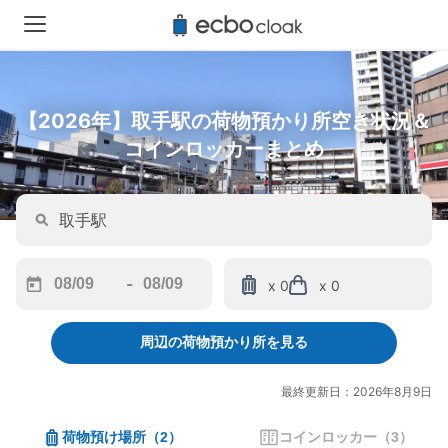
【2026年】取手駅の荷物預かり所空き状況＆
コインロッカーまとめ
-
x 0
x 0
Navigate
Navigate
forward
backward
周辺の荷物預かり所を見る
to
to
interact
interact
with
with
最終更新日：2026年8月9日
the
the
calendar
calendar
荷物預け場所
（
2
）
コインロッカー
（
3
）
and
and