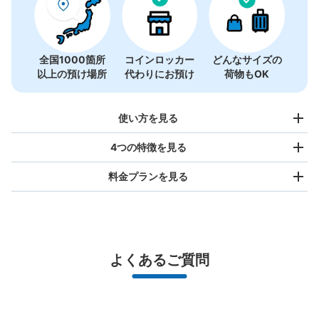
全国1000箇所
コインロッカー
どんなサイズの
以上の預け場所
代わりにお預け
荷物もOK
使い方を見る
4つの特徴を見る
料金プランを見る
バッグサイズ
¥500
/
日
最大辺が45cm未満の大きさのお荷物（リュック、ハンド
よくあるご質問
バッグ、お手荷物など）
スマホからお店と日時を

全国1,000箇所以上と提携
指定して事前予約
常総線取手駅改札内コインロッカー
北は北海道から南は沖縄まで都市部を中心に全国で利用可能なサービスです
常総線取手駅駅から徒歩0分
スーツケースサイズ