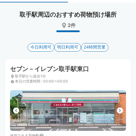
select
select
a
a
取手駅周辺のおすすめ荷物預け場所
date.
date.
Press
Press
2件
the
the
question
question
mark
mark
key
今日利用可
key
明日利用可
24時間営業
to
to
get
get
the
the
セブン－イレブン取手駅東口
keyboard
keyboard
取手駅から徒歩1分
shortcuts
shortcuts
本日の営業時間
:
00:00〜00:00
for
for
changing
changing
dates.
dates.
保管できる荷物数