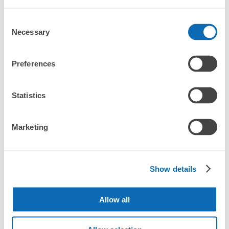
「取手駅にあるコインロッカーなどと何が違うサービスです
か？」
Consent
JR取手駅東口コインロッカー
Necessary
Selection
「取手駅にある店舗は、何日前から予約の作成ができます
JR取手駅駅から徒歩1分
本日の営業時間
:
00:00
〜
00:00
か？」
Preferences
JR取手駅の東口を出て左に進みすぐの場所に設置されて
います。隣にはコンビニ（ローソン）、交番が並んでいま
す。24時間利用可能で超過料金は午前2時に加算されま
Statistics
す。使用期限は4日でそれ以降はJR上野駅構内の事務所で
万が一に備えた安心補償
保管されます。保管場所事務所の受付時間は9:40から
荷物の破損、盗難等万が一に備えた保証も完備で安心
取手駅の人気預かりエリア
18:00までとなります。
Marketing
Show details
偕楽園
BiViつくば
Allow all
保管できる荷物数
大
:
2
/
¥700
中
:
2
/
¥500
小
:
12
/
¥400
支払い方法
エリア一覧を見る