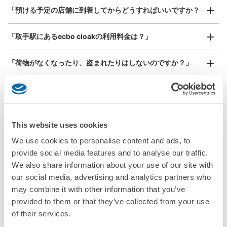
本日の営業時間
:
05:00
〜
23:54
¥800
「預ける予定の店舗に到着してからどうすればいいですか？
/
日
常総線取手駅の改札を入り、7,8番線のエスカレーターに
向かう通路右手、JR取手駅への乗換口左隣に設置されて
最大辺が45cm以上の大きさのお荷物（スーツケース、楽
「取手駅にあるecbo cloakの利用料金は？」
器、ベビーカーなど）
います。スーツケースの入る大型ロッカーも設置されてお
り、取扱時間は始発から終電車までとなっております。ロ
ッカーを午前3時以降も延長して使用された場合には使用
「荷物がなくなったり、盗まれたりはしないのですか？」
日数分の超過料金が加算されます。利用期間は最大8日間
までで、その後は別途保管となります。
好立地 / 好条件店舗も多数
お店で荷物の写真を

「預かってもらえない荷物はありますか？」
アクセスの良い駅ナカ店舗や24時間営業店舗等も多数提携しています
撮ってもらいチェックイン完了
「荷物を引き取る時は、どうすればいいですか？」
This website uses cookies
We use cookies to personalise content and ads, to
「どこに荷物は保管されるのですか？」
provide social media features and to analyse our traffic.
保管できる荷物数
We also share information about your use of our site with
大
:
2
/
¥500
中
:
3
/
¥400
小
:
20
/
¥300
「取手駅でベビーカーや大型スポーツ用品、楽器類を預かっ
our social media, advertising and analytics partners who
てもらえる場所はありますか？」
支払い方法
現金
may combine it with other information that you’ve
どんなサイズの荷物もOK
provided to them or that they’ve collected from your use
「取手駅ではどこで荷物預かりを利用できますか？」
このコインロッカーの位置を見る
手ぶらで1日快適に！
楽器、ベビーカー、ゴルフバッグ等、1人が持てる大きさの荷物であればどんなサイズでも
of their services.
OK