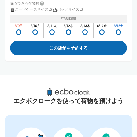
保管できる荷物数
スーツケースサイズ
:
バッグサイズ
:
2
2
空き時間
8/9
日
8/10
月
8/11
火
8/12
水
8/13
木
8/14
金
8/15
土
この店舗を予約する
取手駅周辺のおすすめコインロッカー
3件
エクボクロークを使って荷物を預けよう